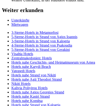
weitere Unterkunft, in der Haustiere erlaubt sind.
Weiter erkunden
Unterkünfte
Mietwagen
3-Sterne-Hotels in Metamorfosi
5-Sterne-Hotels in Strand von Agios Ioannis
3-Sterne-Hotels in Strand von Kalogria
4-Sterne-Hotels in Strand von Psakoudia
5-Sterne-Hotels in Strand von Gerakini
Visaltia Hotels
Zentralmakedonien: Hotels
Hotels nahe Geschichts- und Heimatmuseum von Arnea
Hotels nahe Karydi Beach
Vatopedi Hotels
Hotels nahe Strand von Nikiti
Hotels nahe Agii Theodori Strand
Nikiti Hotels
Kalivia Poliyirou Hotels
Hotels nahe Agios Georgios Strand
Hotels nahe Kastri Strand
Hotels nahe Komítsa
Hotels nahe Strand von Kalogria