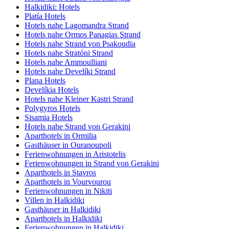
Halkidiki: Hotels
Platía Hotels
Hotels nahe Lagomandra Strand
Hotels nahe Ormos Panagias Strand
Hotels nahe Strand von Psakoudia
Hotels nahe Stratóni Strand
Hotels nahe Ammoulliani
Hotels nahe Develíki Strand
Plana Hotels
Develíkia Hotels
Hotels nahe Kleiner Kastri Strand
Polygyros Hotels
Sisamia Hotels
Hotels nahe Strand von Gerakini
Aparthotels in Ormilia
Gasthäuser in Ouranoupoli
Ferienwohnungen in Aristotelis
Ferienwohnungen in Strand von Gerakini
Aparthotels in Stavros
Aparthotels in Vourvourou
Ferienwohnungen in Nikiti
Villen in Halkidiki
Gasthäuser in Halkidiki
Aparthotels in Halkidiki
Ferienwohnungen in Halkidiki