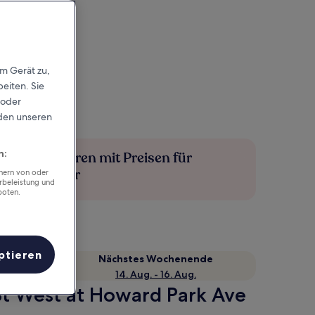
em Gerät zu,
eiten. Sie
 oder
rden unseren
n:
Mehr sparen mit Preisen für
Mitglieder
chern von oder
rbeleistung und
boten.
ptieren
Nächstes Wochenende
14. Aug. - 16. Aug.
St West at Howard Park Ave