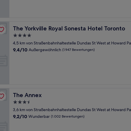
(688
Bewertungen)
The Yorkville Royal Sonesta Hotel Toronto
The Yorkville Royal Sonesta Hotel Toronto
4.0-
Sterne-
4,5 km von Straßenbahnhaltestelle Dundas St West at Howard Pa
Unterkunft
9.4
9,4/10
Außergewöhnlich
(1.947 Bewertungen)
von
10,
Außergewöhnlich,
(1.947
Bewertungen)
The Annex
The Annex
3.5-
Sterne-
3,6 km von Straßenbahnhaltestelle Dundas St West at Howard Pa
Unterkunft
9.2
9,2/10
Wunderbar
(1.002 Bewertungen)
von
10,