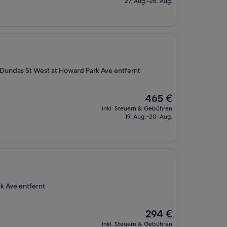
27. Aug.–28. Aug.
236 €
e Dundas St West at Howard Park Ave entfernt
Der
465 €
Preis
inkl. Steuern & Gebühren
beträgt
19. Aug.–20. Aug.
465 €
k Ave entfernt
Der
294 €
Preis
inkl. Steuern & Gebühren