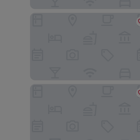
The Brick Hotel
Nester Finn West Queen West