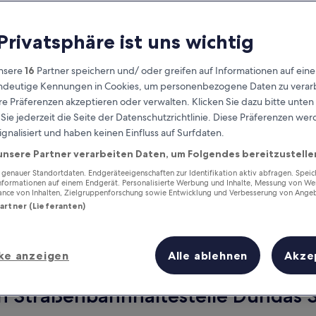
 Privatsphäre ist uns wichtig
nsere
16
Partner speichern und/ oder greifen auf Informationen auf ein
eindeutige Kennungen in Cookies, um personenbezogene Daten zu verarb
e Präferenzen akzeptieren oder verwalten. Klicken Sie dazu bitte unten
ie jederzeit die Seite der Datenschutzrichtlinie. Diese Präferenzen we
ignalisiert und haben keinen Einfluss auf Surfdaten.
unsere Partner verarbeiten Daten, um Folgendes bereitzustelle
Verdiene Prämien für jede
wahrgenommene Übernachtung
enauer Standortdaten. Endgeräteeigenschaften zur Identifikation aktiv abfragen. Spei
Informationen auf einem Endgerät. Personalisierte Werbung und Inhalte, Messung von We
ance von Inhalten, Zielgruppenforschung sowie Entwicklung und Verbesserung von Ange
Partner (Lieferanten)
ke anzeigen
Alle ablehnen
Akze
Morgen
Dieses Wochenende
7. Aug. - 8. Aug.
7. Aug. - 9. Aug.
on Straßenbahnhaltestelle Dundas 