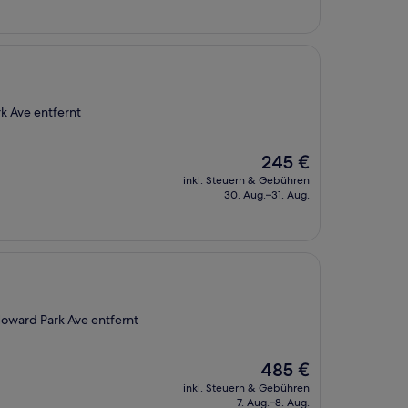
232 €
k Ave entfernt
Der
245 €
Preis
inkl. Steuern & Gebühren
beträgt
30. Aug.–31. Aug.
245 €
Howard Park Ave entfernt
Der
485 €
Preis
inkl. Steuern & Gebühren
beträgt
7. Aug.–8. Aug.