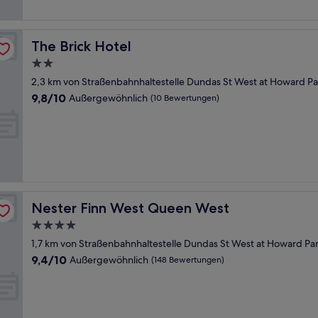
The Brick Hotel
The Brick Hotel
2.0-
Sterne-
2,3 km von Straßenbahnhaltestelle Dundas St West at Howard Pa
Unterkunft
9.8
9,8/10
Außergewöhnlich
(10 Bewertungen)
von
10,
Außergewöhnlich,
(10
Bewertungen)
Nester Finn West Queen West
Nester Finn West Queen West
4.0-
Sterne-
1,7 km von Straßenbahnhaltestelle Dundas St West at Howard Par
Unterkunft
9.4
9,4/10
Außergewöhnlich
(148 Bewertungen)
von
10,
Außergewöhnlich,
(148