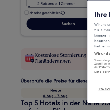
2 Reisende, 1 Zimmer
Ihre
Ich reise geschäftlich
Suchen
Wir und u
z.B. auf 
können Ihr
besuchen S
Partnern s
Wir und 
Kostenlose Stornierung bei
Planänderungen
Verwendung g
Zugriff auf 
der Perform
Liste der 
Überprüfe die Preise für diese Daten
Zwec
Heute
6. Aug. - 7. Aug.
Top 5 Hotels in der Nähe v