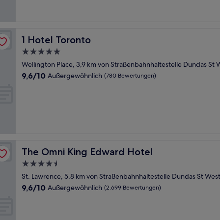
Bewertungen)
1 Hotel Toronto
1 Hotel Toronto
5.0-
Sterne-
Wellington Place, 3,9 km von Straßenbahnhaltestelle Dundas St 
Unterkunft
9.6
9,6/10
Außergewöhnlich
(780 Bewertungen)
von
10,
Außergewöhnlich,
(780
Bewertungen)
The Omni King Edward Hotel
The Omni King Edward Hotel
4.5-
Sterne-
St. Lawrence, 5,8 km von Straßenbahnhaltestelle Dundas St West
Unterkunft
9.6
9,6/10
Außergewöhnlich
(2.699 Bewertungen)
von
10,
Außergewöhnlich,