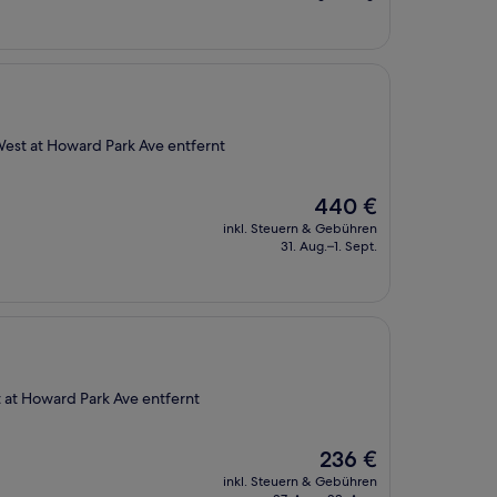
485 €
West at Howard Park Ave entfernt
Der
440 €
Preis
inkl. Steuern & Gebühren
beträgt
31. Aug.–1. Sept.
440 €
 at Howard Park Ave entfernt
Der
236 €
Preis
inkl. Steuern & Gebühren
beträgt