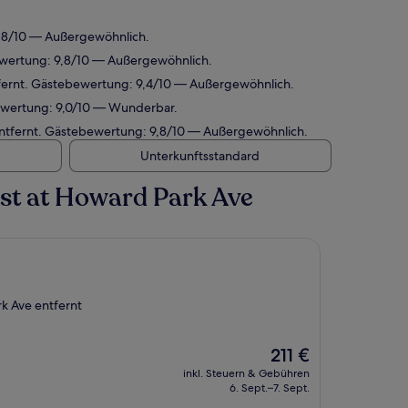
9,8/10 — Außergewöhnlich.
ewertung: 9,8/10 — Außergewöhnlich.
tfernt. Gästebewertung: 9,4/10 — Außergewöhnlich.
bewertung: 9,0/10 — Wunderbar.
 entfernt. Gästebewertung: 9,8/10 — Außergewöhnlich.
Unterkunftsstandard
st at Howard Park Ave
k Ave entfernt
Der
211 €
Preis
inkl. Steuern & Gebühren
beträgt
6. Sept.–7. Sept.
211 €