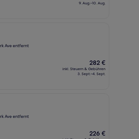
beträgt
9. Aug.–10. Aug.
294 €
rk Ave entfernt
Der
282 €
Preis
inkl. Steuern & Gebühren
beträgt
3. Sept.–4. Sept.
282 €
rk Ave entfernt
Der
226 €
Preis