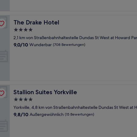
Bewertungen)
The Drake Hotel
The Drake Hotel
4.0-
Sterne-
2,1 km von Straßenbahnhaltestelle Dundas St West at Howard Par
Unterkunft
9.0
9,0/10
Wunderbar
(708 Bewertungen)
von
10,
Wunderbar,
(708
Bewertungen)
Stallion Suites Yorkville
Stallion Suites Yorkville
4.0-
Sterne-
Yorkville, 4,8 km von Straßenbahnhaltestelle Dundas St West at 
Unterkunft
9.8
9,8/10
Außergewöhnlich
(15 Bewertungen)
von
10,
Außergewöhnlich,
(15