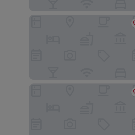
The Drake Hotel
Stallion Suites Yorkville