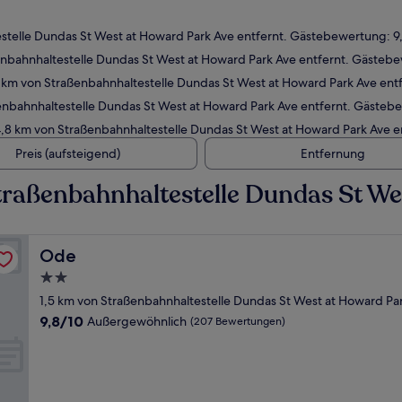
estelle Dundas St West at Howard Park Ave entfernt. Gästebewertung: 
enbahnhaltestelle Dundas St West at Howard Park Ave entfernt. Gästeb
7 km von Straßenbahnhaltestelle Dundas St West at Howard Park Ave en
enbahnhaltestelle Dundas St West at Howard Park Ave entfernt. Gäste
 4,8 km von Straßenbahnhaltestelle Dundas St West at Howard Park Ave
Preis (aufsteigend)
Entfernung
raßenbahnhaltestelle Dundas St We
Ode
Ode
2.0-
Sterne-
1,5 km von Straßenbahnhaltestelle Dundas St West at Howard Par
Unterkunft
9.8
9,8/10
Außergewöhnlich
(207 Bewertungen)
von
10,
Außergewöhnlich,
(207
Bewertungen)