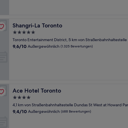
(2.699
Bewertungen)
Shangri-La Toronto
Shangri-La Toronto
5.0-
Sterne-
Toronto Entertainment District, 5 km von Straßenbahnhaltestell
Unterkunft
9.6
9,6/10
Außergewöhnlich
(1.325 Bewertungen)
von
10,
Außergewöhnlich,
(1.325
Bewertungen)
Ace Hotel Toronto
Ace Hotel Toronto
4.0-
Sterne-
4,1 km von Straßenbahnhaltestelle Dundas St West at Howard Par
Unterkunft
9.4
9,4/10
Außergewöhnlich
(688 Bewertungen)
von
10,
Außergewöhnlich,