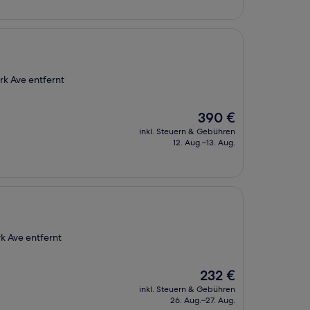
rk Ave entfernt
Der
390 €
Preis
inkl. Steuern & Gebühren
beträgt
12. Aug.–13. Aug.
390 €
k Ave entfernt
Der
232 €
Preis
inkl. Steuern & Gebühren
beträgt
26. Aug.–27. Aug.