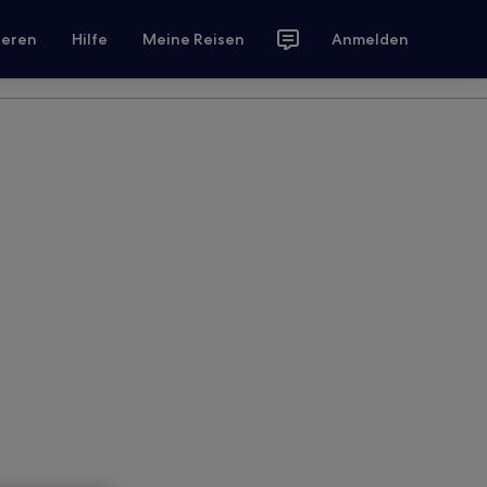
ieren
Hilfe
Meine Reisen
Anmelden