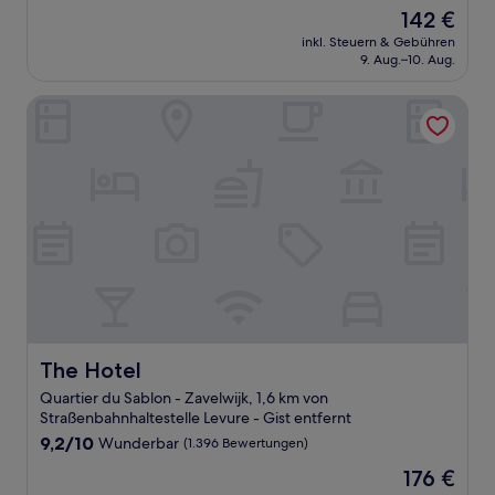
von
Der
142 €
10,
Preis
Wunderbar,
inkl. Steuern & Gebühren
beträgt
9. Aug.–10. Aug.
(1.005
142 €
Bewertungen)
The Hotel
The Hotel
The Hotel
Quartier du Sablon - Zavelwijk, 1,6 km von
Straßenbahnhaltestelle Levure - Gist entfernt
9.2
9,2/10
Wunderbar
(1.396 Bewertungen)
von
Der
176 €
10,
Preis