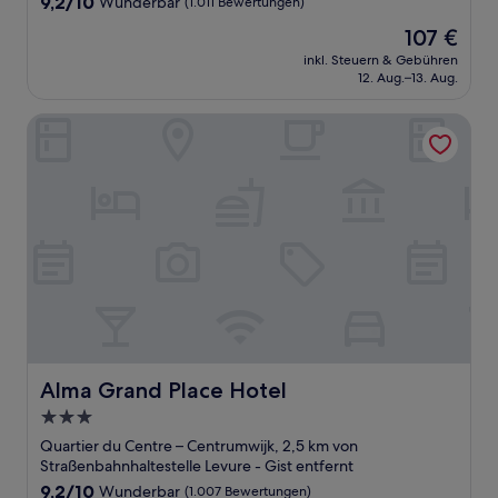
9.2
9,2/10
Wunderbar
(1.011 Bewertungen)
von
Der
107 €
10,
Preis
Wunderbar,
inkl. Steuern & Gebühren
beträgt
12. Aug.–13. Aug.
(1.011
107 €
Bewertungen)
Alma Grand Place Hotel
Alma Grand Place Hotel
Alma Grand Place Hotel
3.0-
Sterne-
Quartier du Centre – Centrumwijk, 2,5 km von
Unterkunft
Straßenbahnhaltestelle Levure - Gist entfernt
9.2
9,2/10
Wunderbar
(1.007 Bewertungen)