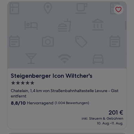
Steigenberger Icon Wiltcher's
Steigenberger Icon Wiltcher's
Steigenberger Icon Wiltcher's
5.0-
Sterne-
Chatelain, 1,4 km von Straßenbahnhaltestelle Levure - Gist
Unterkunft
entfernt
8.8
8,8/10
Hervorragend
(1.004 Bewertungen)
von
Der
201 €
10,
Preis
Hervorragend,
inkl. Steuern & Gebühren
beträgt
10. Aug.–11. Aug.
(1.004
201 €
Bewertungen)