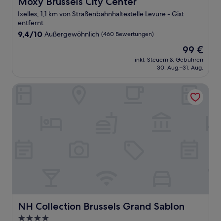
Moxy Brussels City Center
Moxy Brussels City Center
Ixelles, 1,1 km von Straßenbahnhaltestelle Levure - Gist
entfernt
9.4
9,4/10
Außergewöhnlich
(460 Bewertungen)
von
Der
99 €
10,
Preis
Außergewöhnlich,
inkl. Steuern & Gebühren
beträgt
30. Aug.–31. Aug.
(460
99 €
Bewertungen)
NH Collection Brussels Grand Sablon
NH Collection Brussels Grand Sablon
NH Collection Brussels Grand Sablon
4.0-