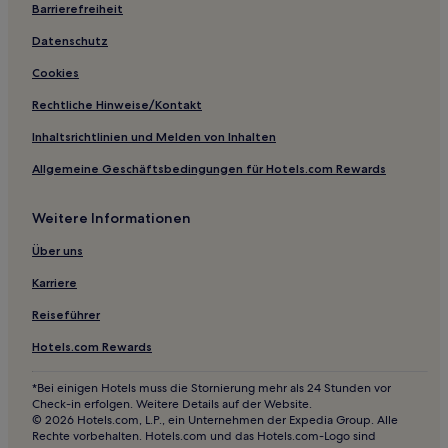
Barrierefreiheit
Gasthäuser in Brüssel
Datenschutz
Aparthotels in Brüssel
Cookies
Aparthotels in Oberstadt
Rechtliche Hinweise/Kontakt
B&B in Rue des Bouchèrs
Inhaltsrichtlinien und Melden von Inhalten
Hotels mit Parkplatz in Schaerbeek
Allgemeine Geschäftsbedingungen für Hotels.com Rewards
Familien in Sainte-Catherine
Günstige in Sainte-Catherine
Weitere Informationen
Luxus in Sainte-Catherine
Über uns
Hotels mit Fitnessbereich in Sainte-Catherine
Karriere
Haustierfreundliche in Ukkel
Reiseführer
Familien in Brüssel
Hotels.com Rewards
Lgbtqia-Freundliche in Brüssel
Günstige nahe Rue des Bouchèrs
*Bei einigen Hotels muss die Stornierung mehr als 24 Stunden vor
Check-in erfolgen. Weitere Details auf der Website.
Luxus in Ixelles
© 2026 Hotels.com, L.P., ein Unternehmen der Expedia Group. Alle
Rechte vorbehalten. Hotels.com und das Hotels.com-Logo sind