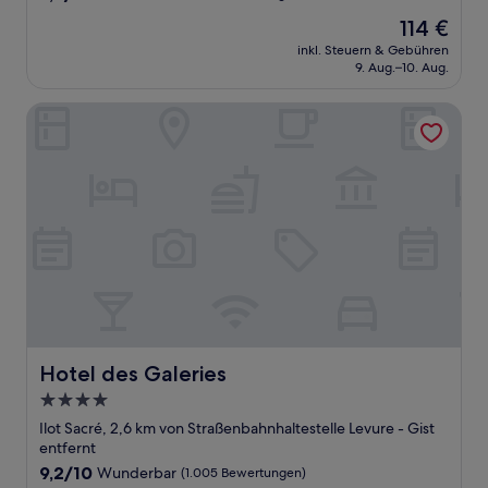
von
Der
114 €
10,
Preis
Wunderbar,
inkl. Steuern & Gebühren
beträgt
9. Aug.–10. Aug.
(1.007
114 €
Bewertungen)
Hotel des Galeries
Hotel des Galeries
Hotel des Galeries
4.0-
Sterne-
Ilot Sacré, 2,6 km von Straßenbahnhaltestelle Levure - Gist
Unterkunft
entfernt
9.2
9,2/10
Wunderbar
(1.005 Bewertungen)