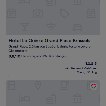
Hotel Le Quinze Grand Place Brussels
Hotel Le Quinze Grand Place Brussels
Grand-Place, 2,6 km von Straßenbahnhaltestelle Levure -
Gist entfernt
8.8
8,8/10
Hervorragend
(971 Bewertungen)
von
Der
144 €
10,
Preis
Hervorragend,
inkl. Steuern & Gebühren
beträgt
9. Aug.–10. Aug.
(971
144 €
Bewertungen)
NH Brussels EU Berlaymont