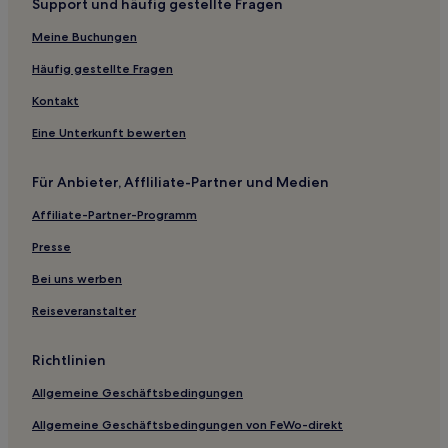
Support und häufig gestellte Fragen
Hotels nahe Straßenbahnhaltestelle Legrand
Meine Buchungen
Hotels nahe Straßenbahnhaltestelle Vleurgat
Häufig gestellte Fragen
Hotels nahe Straßenbahnhaltestelle Bailli
Kontakt
Hotels nahe Bahnhof Etterbeek
Eine Unterkunft bewerten
Chatelain: Hotels
Hotels nahe St. Bonifatius
Für Anbieter, Affliliate-Partner und Medien
Hotels nahe Station Thieffry
Affiliate-Partner-Programm
Hotels nahe Delta-Krankenhaus
Presse
Hotels nahe Albert Borschette Konferenzzentrum
Bei uns werben
Hotels nahe Flagey
Reiseveranstalter
Hotels nahe Ixelles Museum für schöne Künste
Hotels nahe Museum für Phantastische Künste
Richtlinien
Hotels nahe Rue du Lac 6
Allgemeine Geschäftsbedingungen
Aparthotels in Parc de Roodebeek
Allgemeine Geschäftsbedingungen von FeWo-direkt
Hostels in Brüssel