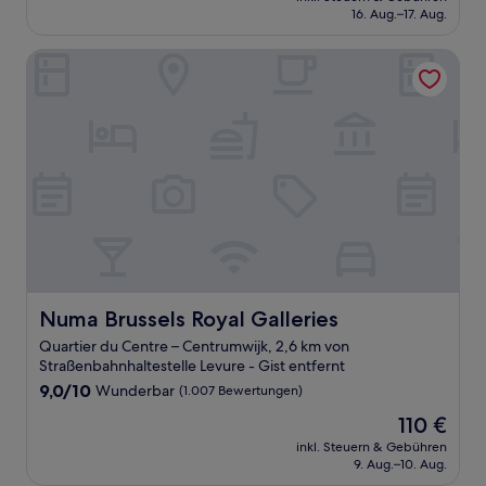
beträgt
16. Aug.–17. Aug.
(1.009
132 €
Bewertungen)
Numa Brussels Royal Galleries
Numa Brussels Royal Galleries
Numa Brussels Royal Galleries
Quartier du Centre – Centrumwijk, 2,6 km von
Straßenbahnhaltestelle Levure - Gist entfernt
9.0
9,0/10
Wunderbar
(1.007 Bewertungen)
von
Der
110 €
10,
Preis
Wunderbar,
inkl. Steuern & Gebühren
beträgt
9. Aug.–10. Aug.
(1.007
110 €