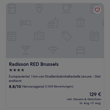
Bewertungen)
Radisson RED Brussels
Radisson RED Brussels
Radisson RED Brussels
4.0-
Sterne-
Europaviertel, 1 km von Straßenbahnhaltestelle Levure - Gist
Unterkunft
entfernt
8.8
8,8/10
Hervorragend
(1.005 Bewertungen)
von
Der
129 €
10,
Preis
Hervorragend,
inkl. Steuern & Gebühren
beträgt
16. Aug.–17. Aug.
(1.005
129 €
Bewertungen)