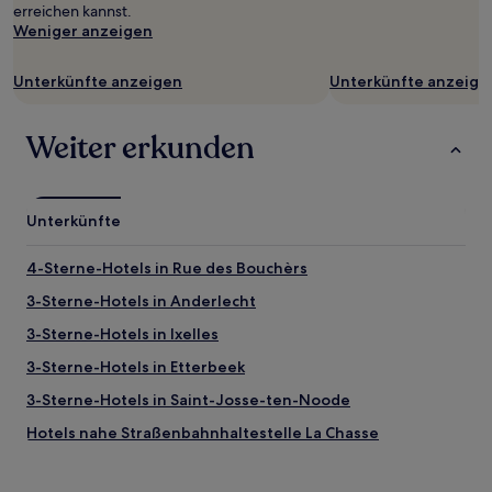
erreichen kannst.
gelten.
Weniger anzeigen
Unterkünfte anzeigen
Unterkünfte anzeige
Weiter erkunden
Unterkünfte
4-Sterne-Hotels in Rue des Bouchèrs
3-Sterne-Hotels in Anderlecht
3-Sterne-Hotels in Ixelles
3-Sterne-Hotels in Etterbeek
3-Sterne-Hotels in Saint-Josse-ten-Noode
Hotels nahe Straßenbahnhaltestelle La Chasse
Hotels nahe Straßenbahnhaltestelle Flagey