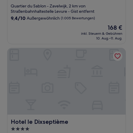
Sterne-
Quartier du Sablon - Zavelwijk, 2 km von
Unterkunft
Straßenbahnhaltestelle Levure - Gist entfernt
9.4
9,4/10
Außergewöhnlich
(1.005 Bewertungen)
von
Der
168 €
10,
Preis
Außergewöhnlich,
inkl. Steuern & Gebühren
beträgt
10. Aug.–11. Aug.
(1.005
168 €
Bewertungen)
Hotel le Dixseptième
Hotel le Dixseptième
Hotel le Dixseptième
4.0-