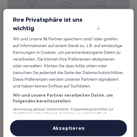
Ihre Privatsphäre ist uns
L-Avenue
L-Avenue
wichtig
Ixelles, 0,8 km von Straßenbahnhaltestelle Levure - Gist
entfernt
Wir und unsere
16
Partner speichern und/ oder greifen
9.8
9,8/10
Außergewöhnlich
(212 Bewertungen)
auf Informationen auf einem Gerät zu, z.B. auf eindeutige
von
Kennungen in Cookies, um personenbezogene Daten zu
Der
153 €
10,
Preis
verarbeiten. Sie können Ihre Präferenzen akzeptieren
Außergewöhnlich,
inkl. Steuern & Gebühren
beträgt
8. Aug.–9. Aug.
(212
oder verwalten. Klicken Sie dazu bitte unten oder
153 €
Bewertungen)
besuchen Sie jederzeit die Seite der Datenschutzrichtlinie.
9Hotel Chelton
Diese Präferenzen werden unseren Partnern signalisiert
und haben keinen Einfluss auf Surfdaten.
Wir und unsere Partner verarbeiten Daten, um
Folgendes bereitzustellen:
Verwendung genauer Standortdaten. Endgeräteeigenschaften zur
Identifikation aktiv abfragen. Speichern von oder Zugriff auf
Informationen auf einem Endgerät. Personalisierte Werbung und
Inhalte, Messung von Werbeleistung und der Performance von Inhalten,
Zielgruppenforschung sowie Entwicklung und Verbesserung von
Akzeptieren
Angeboten.
Liste der Partner (Lieferanten)