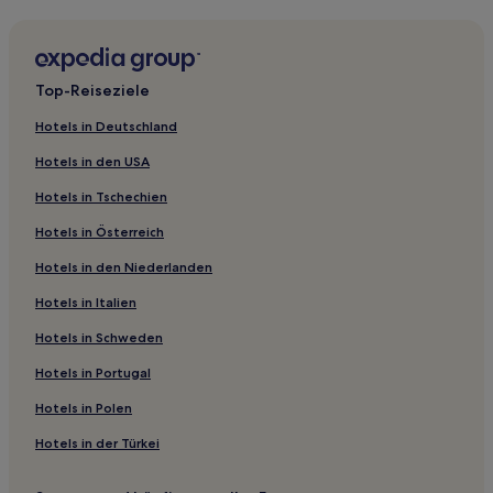
Jacht: Hotels
Hotels nahe Rue Defacqz 71
Hotels nahe Management Centre Europe
Top-Reiseziele
Ixelles: Hotels
Hotels in Deutschland
Hotels nahe Hauptstadthäuser des Architekten Victor
Horta
Hotels in den USA
Hotels nahe Rue Faider 83
Hotels in Tschechien
Hotels nahe Étangs d'Ixelles
Hotels in Österreich
Hotels nahe Architekturmuseum La Loge
Hotels in den Niederlanden
Hotels nahe Straßenbahnhaltestelle Petit Sablon
Hotels in Italien
Quartier Royal - Koninklijke Wijk: Hotels
Hotels in Schweden
Etterbeek: Hotels
Hotels in Portugal
Hotels nahe Tenbosch
Hotels in Polen
Hotels nahe Straßenbahnhaltestelle Géo Bernier
Hotels in der Türkei
Hotels nahe Kindermuseum
Matongé: Hotels