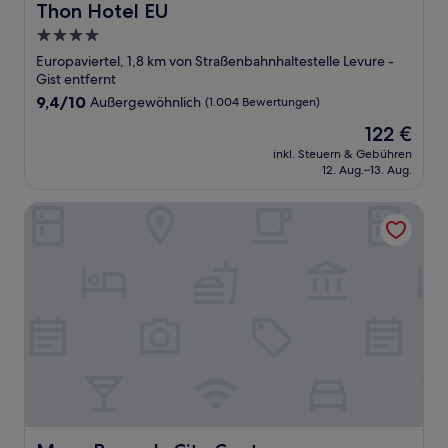
Thon Hotel EU
Thon Hotel EU
4.0-
Sterne-
Europaviertel, 1,8 km von Straßenbahnhaltestelle Levure -
Unterkunft
Gist entfernt
9.4
9,4/10
Außergewöhnlich
(1.004 Bewertungen)
von
Der
122 €
10,
Preis
Außergewöhnlich,
inkl. Steuern & Gebühren
beträgt
12. Aug.–13. Aug.
(1.004
122 €
Bewertungen)
Moxy Brussels City Center