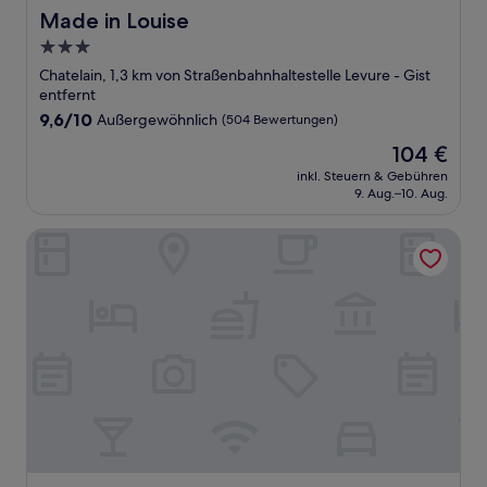
Made in Louise
Made in Louise
3.0-
Sterne-
Chatelain, 1,3 km von Straßenbahnhaltestelle Levure - Gist
Unterkunft
entfernt
9.6
9,6/10
Außergewöhnlich
(504 Bewertungen)
von
Der
104 €
10,
Preis
Außergewöhnlich,
inkl. Steuern & Gebühren
beträgt
9. Aug.–10. Aug.
(504
104 €
Bewertungen)
Thon Hotel EU