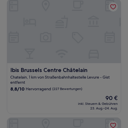
Ibis Brussels Centre Châtelain
Ibis Brussels Centre Châtelain
Ibis Brussels Centre Châtelain
Chatelain, 1 km von Straßenbahnhaltestelle Levure - Gist
entfernt
8.8
8,8/10
Hervorragend
(227 Bewertungen)
von
Der
90 €
10,
Preis
Hervorragend,
inkl. Steuern & Gebühren
beträgt
23. Aug.–24. Aug.
(227
90 €
Bewertungen)
NH Brussels Carrefour de l'Europe