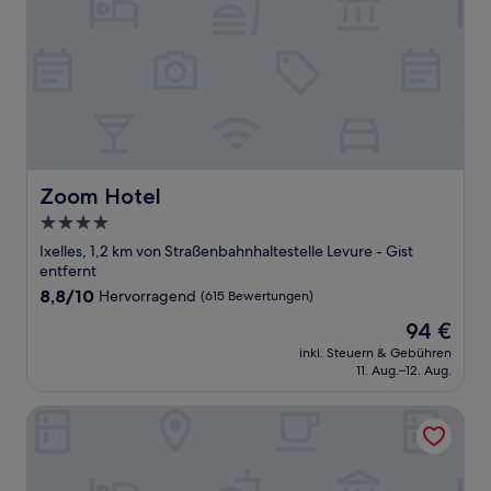
Zoom Hotel
Zoom Hotel
4.0-
Sterne-
Ixelles, 1,2 km von Straßenbahnhaltestelle Levure - Gist
Unterkunft
entfernt
8.8
8,8/10
Hervorragend
(615 Bewertungen)
von
Der
94 €
10,
Preis
Hervorragend,
inkl. Steuern & Gebühren
beträgt
11. Aug.–12. Aug.
(615
94 €
Bewertungen)
Hotel Le Quinze Grand Place Brussels