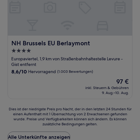
NH Brussels EU Berlaymont
NH Brussels EU Berlaymont
4.0-
Sterne-
Europaviertel, 1,9 km von Straßenbahnhaltestelle Levure -
Unterkunft
Gist entfernt
8.6
8,6/10
Hervorragend
(1.003 Bewertungen)
von
Der
97 €
10,
Preis
Hervorragend,
inkl. Steuern & Gebühren
beträgt
9. Aug.–10. Aug.
(1.003
97 €
Bewertungen)
Dies
Dies ist der niedrigste Preis pro Nacht, der in den letzten 24 Stunden für
einen Aufenthalt mit 1 Übernachtung von 2 Erwachsenen gefunden
ist
wurde. Preise und Verfügbarkeiten können sich ändern. Es können
der
zusätzliche Bedingungen gelten.
niedrigste
Preis
Alle Unterkünfte anzeigen
pro