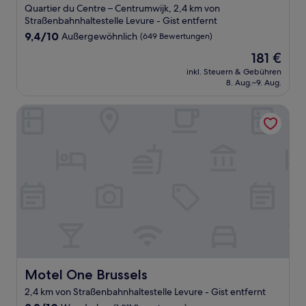
Sterne-
Quartier du Centre – Centrumwijk, 2,4 km von
Unterkunft
Straßenbahnhaltestelle Levure - Gist entfernt
9.4
9,4/10
Außergewöhnlich
(649 Bewertungen)
von
Der
181 €
10,
Preis
Außergewöhnlich,
inkl. Steuern & Gebühren
beträgt
8. Aug.–9. Aug.
(649
181 €
Bewertungen)
Motel One Brussels
Motel One Brussels
Motel One Brussels
2,4 km von Straßenbahnhaltestelle Levure - Gist entfernt