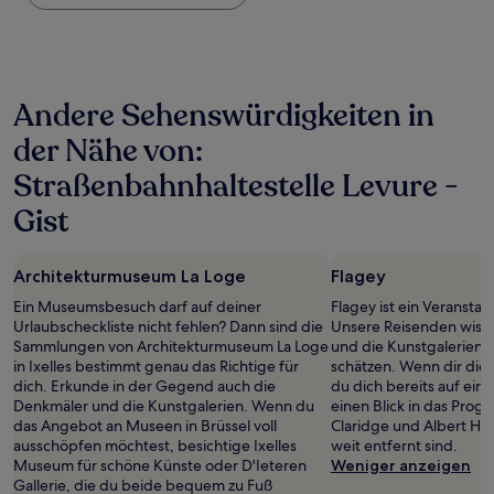
Nacht,
der
in
den
letzten
Andere Sehenswürdigkeiten in
24 Stunden
für
der Nähe von:
einen
Aufenthalt
Straßenbahnhaltestelle Levure -
mit
1 Übernachtung
Gist
von
2 Erwachsenen
gefunden
Architekturmuseum La Loge
Flagey
wurde.
Ein Museumsbesuch darf auf deiner
Flagey ist ein Veranstalt
Preise
Urlaubscheckliste nicht fehlen? Dann sind die
Unsere Reisenden wiss
und
Sammlungen von Architekturmuseum La Loge
und die Kunstgalerien
Verfügbarkeiten
in Ixelles bestimmt genau das Richtige für
schätzen. Wenn dir die
können
dich. Erkunde in der Gegend auch die
du dich bereits auf eine
sich
Denkmäler und die Kunstgalerien. Wenn du
einen Blick in das Prog
ändern.
das Angebot an Museen in Brüssel voll
Claridge und Albert Hal
Es
ausschöpfen möchtest, besichtige Ixelles
weit entfernt sind.
können
Museum für schöne Künste oder D'Ieteren
Weniger anzeigen
zusätzliche
Gallerie, die du beide bequem zu Fuß
Bedingungen