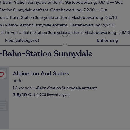
U-Bahn-Station Sunnydale entfernt. Gästebewertung: 7,8/10 — Gut.
Station Sunnydale entfernt. Gästebewertung: 7,2/10 — Gut.
von U-Bahn-Station Sunnydale entfernt. Gästebewertung: 6,6/10.
n U-Bahn-Station Sunnydale entfernt. Gästebewertung: 6,2/10.
,4 km von U-Bahn-Station Sunnydale entfernt. Gästebewertung: 2,8/10
Preis (aufsteigend)
Entfernung
-Bahn-Station Sunnydale
Alpine Inn And Suites
Alpine Inn And Suites
2.0-
Sterne-
1,8 km von U-Bahn-Station Sunnydale entfernt
Unterkunft
7.8
7,8/10
Gut
(1.002 Bewertungen)
von
10,
Gut,
(1.002
Bewertungen)