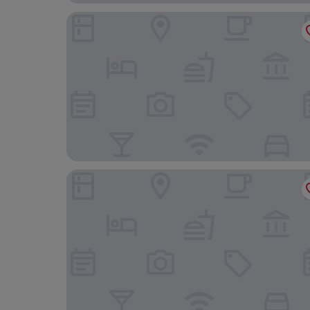
Geneva Motel Daly City
Lux Apartment on hill close to SF