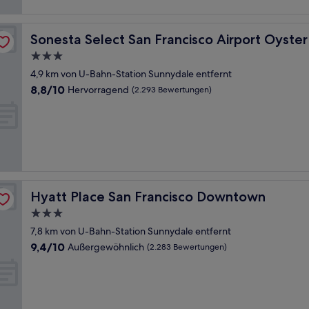
nt Waterfront
Sonesta Select San Francisco Airport Oyster Point Wate
Sonesta Select San Francisco Airport Oyster
3.0-
Sterne-
4,9 km von U-Bahn-Station Sunnydale entfernt
Unterkunft
8.8
8,8/10
Hervorragend
(2.293 Bewertungen)
von
10,
Hervorragend,
(2.293
Bewertungen)
Hyatt Place San Francisco Downtown
Hyatt Place San Francisco Downtown
3.0-
Sterne-
7,8 km von U-Bahn-Station Sunnydale entfernt
Unterkunft
9.4
9,4/10
Außergewöhnlich
(2.283 Bewertungen)
von
10,
Außergewöhnlich,
(2.283
Bewertungen)