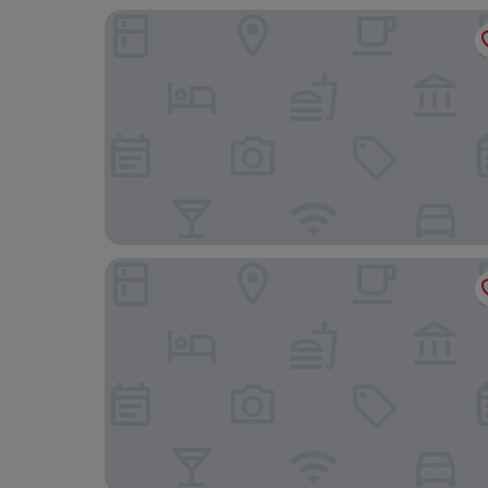
Mylo Hotel
BridgePoint Inn Daly City