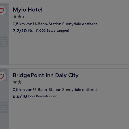
Mylo Hotel
Mylo Hotel
2.5-
Sterne-
0,5 km von U-Bahn-Station Sunnydale entfernt
Unterkunft
7.2
7,2/10
Gut
(1.003 Bewertungen)
von
10,
Gut,
(1.003
Bewertungen)
BridgePoint Inn Daly City
BridgePoint Inn Daly City
2.0-
Sterne-
0,5 km von U-Bahn-Station Sunnydale entfernt
Unterkunft
6.6
6,6/10
(997 Bewertungen)
von
10,
(997
Bewertungen)