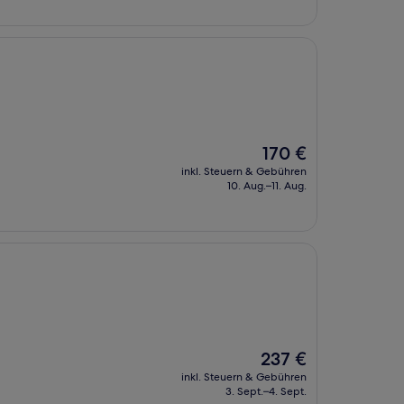
Der
170 €
Preis
inkl. Steuern & Gebühren
beträgt
10. Aug.–11. Aug.
170 €
Der
237 €
Preis
inkl. Steuern & Gebühren
beträgt
3. Sept.–4. Sept.