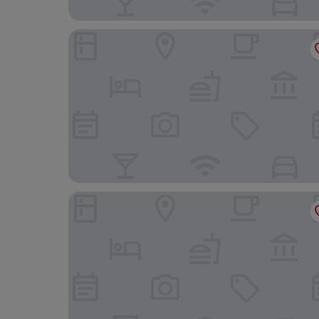
The Grove Inn
InterContinental San Francisco by IHG