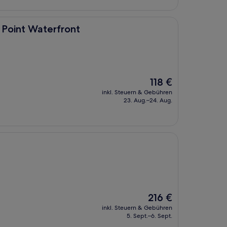
rfront
 Point Waterfront
Der
118 €
Preis
inkl. Steuern & Gebühren
beträgt
23. Aug.–24. Aug.
118 €
Der
216 €
Preis
inkl. Steuern & Gebühren
beträgt
5. Sept.–6. Sept.
216 €