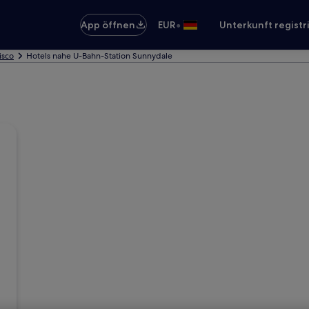
•
App öffnen
EUR
Unterkunft registr
isco
Hotels nahe U-Bahn-Station Sunnydale