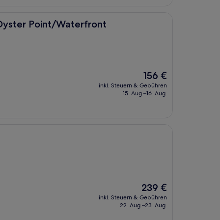
nt/Waterfront
 Oyster Point/Waterfront
Der
156 €
Preis
inkl. Steuern & Gebühren
beträgt
15. Aug.–16. Aug.
156 €
Der
239 €
Preis
inkl. Steuern & Gebühren
beträgt
22. Aug.–23. Aug.
239 €