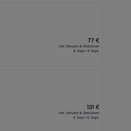
Der
77 €
Preis
inkl. Steuern & Gebühren
beträgt
8. Sept.–9. Sept.
77 €
Der
131 €
Preis
inkl. Steuern & Gebühren
beträgt
4. Sept.–5. Sept.
131 €