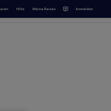
ieren
Hilfe
Meine Reisen
Anmelden