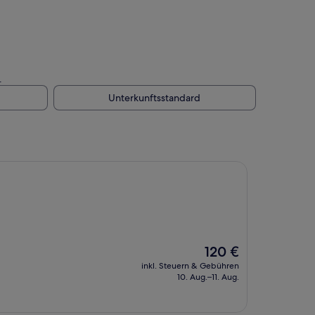
.
Unterkunftsstandard
Der
120 €
Preis
inkl. Steuern & Gebühren
beträgt
10. Aug.–11. Aug.
120 €