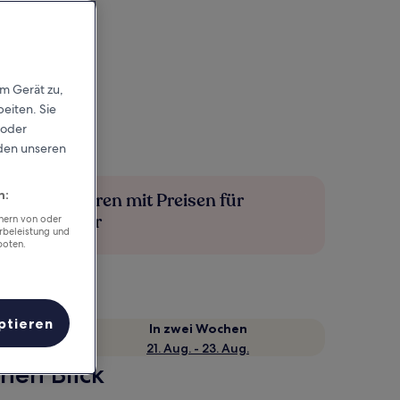
em Gerät zu,
eiten. Sie
 oder
rden unseren
n:
Mehr sparen mit Preisen für
Mitglieder
chern von oder
rbeleistung und
boten.
ptieren
e
In zwei Wochen
21. Aug. - 23. Aug.
nen Blick