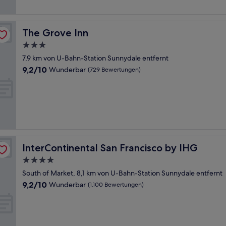
The Grove Inn
The Grove Inn
3.0-
Sterne-
7,9 km von U-Bahn-Station Sunnydale entfernt
Unterkunft
9.2
9,2/10
Wunderbar
(729 Bewertungen)
von
10,
Wunderbar,
(729
Bewertungen)
InterContinental San Francisco by IHG
InterContinental San Francisco by IHG
4.0-
Sterne-
South of Market, 8,1 km von U-Bahn-Station Sunnydale entfernt
Unterkunft
9.2
9,2/10
Wunderbar
(1.100 Bewertungen)
von
10,
Wunderbar,
(1.100