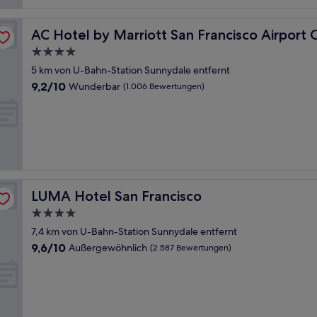
ter Point/Waterfront
AC Hotel by Marriott San Francisco Airport Oyster Poi
AC Hotel by Marriott San Francisco Airport
4.0-
Sterne-
5 km von U-Bahn-Station Sunnydale entfernt
Unterkunft
9.2
9,2/10
Wunderbar
(1.006 Bewertungen)
von
10,
Wunderbar,
(1.006
Bewertungen)
LUMA Hotel San Francisco
LUMA Hotel San Francisco
4.0-
Sterne-
7,4 km von U-Bahn-Station Sunnydale entfernt
Unterkunft
9.6
9,6/10
Außergewöhnlich
(2.587 Bewertungen)
von
10,
Außergewöhnlich,
(2.587
Bewertungen)