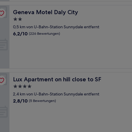
Geneva Motel Daly City
Geneva Motel Daly City
2.0-
Sterne-
0,5 km von U-Bahn-Station Sunnydale entfernt
Unterkunft
6.2
6,2/10
(226 Bewertungen)
von
10,
(226
Bewertungen)
Lux Apartment on hill close to SF
Lux Apartment on hill close to SF
4.0-
Sterne-
2,4 km von U-Bahn-Station Sunnydale entfernt
Unterkunft
2.8
2,8/10
(5 Bewertungen)
von
10,
(5
Bewertungen)