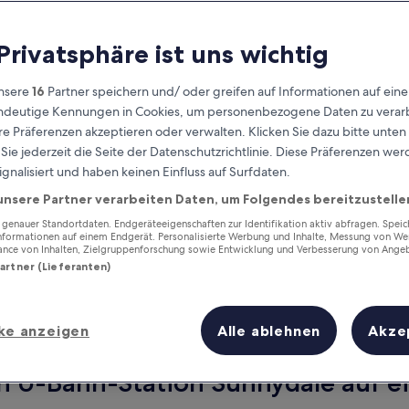
 Privatsphäre ist uns wichtig
nsere
16
Partner speichern und/ oder greifen auf Informationen auf ein
eindeutige Kennungen in Cookies, um personenbezogene Daten zu verarb
e Präferenzen akzeptieren oder verwalten. Klicken Sie dazu bitte unten
ie jederzeit die Seite der Datenschutzrichtlinie. Diese Präferenzen we
ignalisiert und haben keinen Einfluss auf Surfdaten.
unsere Partner verarbeiten Daten, um Folgendes bereitzustelle
Verdiene Prämien für jede
wahrgenommene Übernachtung
enauer Standortdaten. Endgeräteeigenschaften zur Identifikation aktiv abfragen. Spei
Informationen auf einem Endgerät. Personalisierte Werbung und Inhalte, Messung von We
ance von Inhalten, Zielgruppenforschung sowie Entwicklung und Verbesserung von Ange
Partner (Lieferanten)
ke anzeigen
Alle ablehnen
Akze
Morgen
Nächstes Wochenend
9. Aug. - 10. Aug.
14. Aug. - 16. Aug.
n U-Bahn-Station Sunnydale auf ei