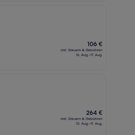
Der
106 €
Preis
inkl. Steuern & Gebühren
beträgt
16. Aug.–17. Aug.
106 €
Der
264 €
Preis
inkl. Steuern & Gebühren
beträgt
10. Aug.–11. Aug.
264 €