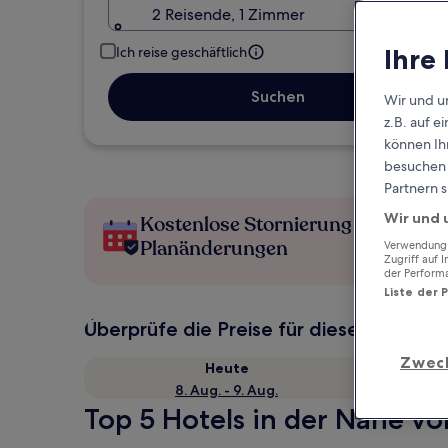
2 Reisende, 1 Zimmer
Ihre
Ich reise geschäftlich
Suchen
Wir und u
z.B. auf 
können Ihr
besuchen S
Partnern s
Wir und 
Kostenlose Stornierung bei
Planänderungen
Verwendung g
Zugriff auf 
der Perform
Liste der 
Überprüfe die Preise für diese Daten
Zwec
Heute
8. Aug. - 9. Aug.
Top 5 Hotels in der Nähe vo