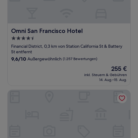
Omni San Francisco Hotel
Omni San Francisco Hotel
4.5-
Sterne-
Financial District, 0,3 km von Station California St & Battery
Unterkunft
St entfernt
9.6
9,6/10
Außergewöhnlich
(1.257 Bewertungen)
von
Der
255 €
10,
Preis
Außergewöhnlich,
inkl. Steuern & Gebühren
beträgt
14. Aug.–15. Aug.
(1.257
255 €
Bewertungen)
Four Seasons Hotel San Francisco