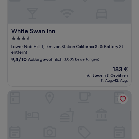
White Swan Inn
White Swan Inn
3.5-
Sterne-
Lower Nob Hill, 1,1 km von Station California St & Battery St
Unterkunft
entfernt
9.4
9,4/10
Außergewöhnlich
(1.005 Bewertungen)
von
Der
183 €
10,
Preis
Außergewöhnlich,
inkl. Steuern & Gebühren
beträgt
11. Aug.–12. Aug.
(1.005
183 €
Bewertungen)
Orchard Garden Hotel