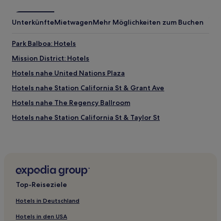
Unterkünfte
Mietwagen
Mehr Möglichkeiten zum Buchen
Park Balboa: Hotels
Mission District: Hotels
Hotels nahe United Nations Plaza
Hotels nahe Station California St & Grant Ave
Hotels nahe The Regency Ballroom
Hotels nahe Station California St & Taylor St
Hotels nahe Station The Embarcadero & Stockton St
Hotels nahe Station California St & Sansome St
Somisspo: Hotels
Hotels nahe Station Market St & Battery St
Top-Reiseziele
Pacific Heights: Hotels
Hotels in Deutschland
San Francisco Hotels
Hotels in den USA