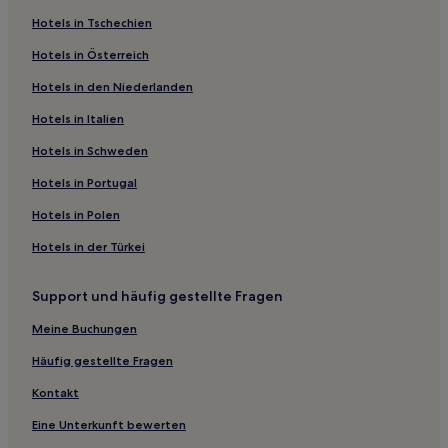
Hotels nahe San Francisco Railway Museum
Hotels in Tschechien
Hotels nahe Wells Fargo History Museum
Hotels in Österreich
Outer Mission: Hotels
Hotels in den Niederlanden
Hotels nahe Ghirardelli Chocolate Experience
Hotels nahe Station San Francisco
Hotels in Italien
Hotels nahe Museum of Craft and Folk Art
Hotels in Schweden
Hotels nahe Station Powell St & Post St
Hotels in Portugal
Hotels nahe Oracle Park
Hotels in Polen
Hotels nahe Palace Hotel
Hotels in der Türkei
Hotels nahe Station California St & Leavenworth St
Support und häufig gestellte Fragen
Hotels nahe Ark Row
Hotels nahe Station Market St & 8th St
Meine Buchungen
Sunnyside: Hotels
Häufig gestellte Fragen
Parkside: Hotels
Kontakt
Hotels nahe Station Powell St & Clay St
Eine Unterkunft bewerten