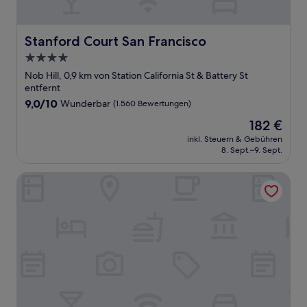
Stanford Court San Francisco
Stanford Court San Francisco
4.0-
Sterne-
Nob Hill, 0,9 km von Station California St & Battery St
Unterkunft
entfernt
9.0
9,0/10
Wunderbar
(1.560 Bewertungen)
von
Der
182 €
10,
Preis
Wunderbar,
inkl. Steuern & Gebühren
beträgt
8. Sept.–9. Sept.
(1.560
182 €
Bewertungen)
Orchard Hotel