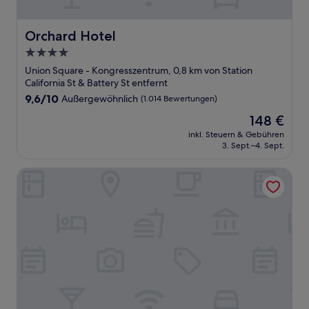
Orchard Hotel
Orchard Hotel
4.0-
Sterne-
Union Square - Kongresszentrum, 0,8 km von Station
Unterkunft
California St & Battery St entfernt
9.6
9,6/10
Außergewöhnlich
(1.014 Bewertungen)
von
Der
148 €
10,
Preis
Außergewöhnlich,
inkl. Steuern & Gebühren
beträgt
3. Sept.–4. Sept.
(1.014
148 €
Bewertungen)
Taj Campton Place