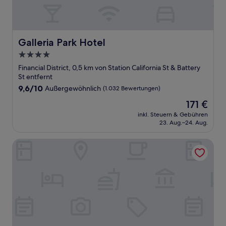
Galleria Park Hotel
Galleria Park Hotel
4.0-
Sterne-
Financial District, 0,5 km von Station California St & Battery
Unterkunft
St entfernt
9.6
9,6/10
Außergewöhnlich
(1.032 Bewertungen)
von
Der
171 €
10,
Preis
Außergewöhnlich,
inkl. Steuern & Gebühren
beträgt
23. Aug.–24. Aug.
(1.032
171 €
Bewertungen)
Club Quarters Hotel Embarcadero, San Francisco