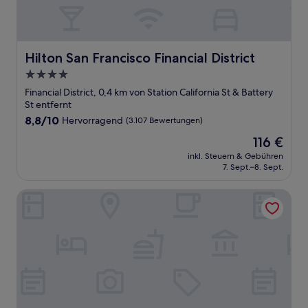
Hilton San Francisco Financial District
Hilton San Francisco Financial District
4.0-
Sterne-
Financial District, 0,4 km von Station California St & Battery
Unterkunft
St entfernt
8.8
8,8/10
Hervorragend
(3.107 Bewertungen)
von
Der
116 €
10,
Preis
Hervorragend,
inkl. Steuern & Gebühren
beträgt
7. Sept.–8. Sept.
(3.107
116 €
Bewertungen)
Hotel Triton Union Square San Francisco