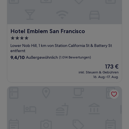
Hotel Emblem San Francisco
Hotel Emblem San Francisco
4.0-
Sterne-
Lower Nob Hill, 1 km von Station California St & Battery St
Unterkunft
entfernt
9.4
9,4/10
Außergewöhnlich
(1.014 Bewertungen)
von
Der
173 €
10,
Preis
Außergewöhnlich,
inkl. Steuern & Gebühren
beträgt
16. Aug.–17. Aug.
(1.014
173 €
Bewertungen)
White Swan Inn