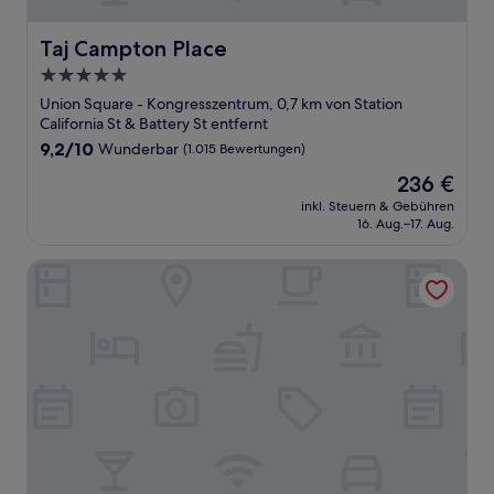
Taj Campton Place
Taj Campton Place
5.0-
Sterne-
Union Square - Kongresszentrum, 0,7 km von Station
Unterkunft
California St & Battery St entfernt
9.2
9,2/10
Wunderbar
(1.015 Bewertungen)
von
Der
236 €
10,
Preis
Wunderbar,
inkl. Steuern & Gebühren
beträgt
16. Aug.–17. Aug.
(1.015
236 €
Bewertungen)
The Jay, Autograph Collection