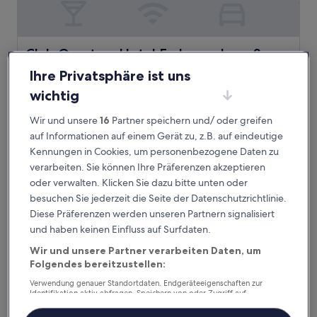
Club Quarters Hotel Embarcadero, San Francisco
Club Quarters Hotel Embarcadero, San
Francisco
Ihre Privatsphäre ist uns
4.0-
wichtig
Sterne-
Financial District, 0,2 km von Station California St & Battery
Unterkunft
St entfernt
Wir und unsere
16
Partner speichern und/ oder greifen
8.8
8,8/10
Hervorragend
(3.420 Bewertungen)
auf Informationen auf einem Gerät zu, z.B. auf eindeutige
von
Kennungen in Cookies, um personenbezogene Daten zu
Der
142 €
10,
verarbeiten. Sie können Ihre Präferenzen akzeptieren
Preis
Hervorragend,
inkl. Steuern & Gebühren
beträgt
oder verwalten. Klicken Sie dazu bitte unten oder
23. Aug.–24. Aug.
(3.420
142 €
Bewertungen)
besuchen Sie jederzeit die Seite der Datenschutzrichtlinie.
Four Seasons Hotel San Francisco at Embarcadero
Diese Präferenzen werden unseren Partnern signalisiert
und haben keinen Einfluss auf Surfdaten.
Wir und unsere Partner verarbeiten Daten, um
Folgendes bereitzustellen:
Verwendung genauer Standortdaten. Endgeräteeigenschaften zur
Identifikation aktiv abfragen. Speichern von oder Zugriff auf
Informationen auf einem Endgerät. Personalisierte Werbung und
Inhalte, Messung von Werbeleistung und der Performance von Inhalten,