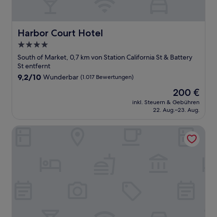
Harbor Court Hotel
Harbor Court Hotel
4.0-
Sterne-
South of Market, 0,7 km von Station California St & Battery
Unterkunft
St entfernt
9.2
9,2/10
Wunderbar
(1.017 Bewertungen)
von
Der
200 €
10,
Preis
Wunderbar,
inkl. Steuern & Gebühren
beträgt
22. Aug.–23. Aug.
(1.017
200 €
Bewertungen)
Stanford Court San Francisco