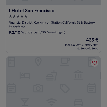
1 Hotel San Francisco
1 Hotel San Francisco
5.0-
Sterne-
Financial District, 0,6 km von Station California St & Battery
Unterkunft
St entfernt
9.2
9,2/10
Wunderbar
(590 Bewertungen)
von
Der
435 €
10,
Preis
Wunderbar,
inkl. Steuern & Gebühren
beträgt
6. Sept.–7. Sept.
(590
435 €
Bewertungen)
Chancellor Hotel on Union Square