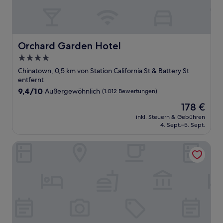
Orchard Garden Hotel
Orchard Garden Hotel
4.0-
Sterne-
Chinatown, 0,5 km von Station California St & Battery St
Unterkunft
entfernt
9.4
9,4/10
Außergewöhnlich
(1.012 Bewertungen)
von
Der
178 €
10,
Preis
Außergewöhnlich,
inkl. Steuern & Gebühren
beträgt
4. Sept.–5. Sept.
(1.012
178 €
Bewertungen)
Hyatt Regency San Francisco Downtown SOMA