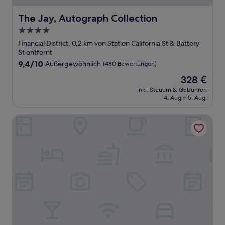
The Jay, Autograph Collection
The Jay, Autograph Collection
4.0-
Sterne-
Financial District, 0,2 km von Station California St & Battery
Unterkunft
St entfernt
9.4
9,4/10
Außergewöhnlich
(480 Bewertungen)
von
Der
328 €
10,
Preis
Außergewöhnlich,
inkl. Steuern & Gebühren
beträgt
14. Aug.–15. Aug.
(480
328 €
Bewertungen)
Palace Hotel, a Luxury Collection Hotel, San Francisco