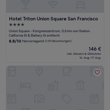
Hotel Triton Union Square San Francisco
Hotel Triton Union Square San Francisco
4.0-
Sterne-
Union Square - Kongresszentrum, 0,6 km von Station
Unterkunft
California St & Battery St entfernt
8.8
8,8/10
Hervorragend
(1.011 Bewertungen)
von
Der
146 €
10,
Preis
Hervorragend,
inkl. Steuern & Gebühren
beträgt
16. Aug.–17. Aug.
(1.011
146 €
Bewertungen)
Harbor Court Hotel