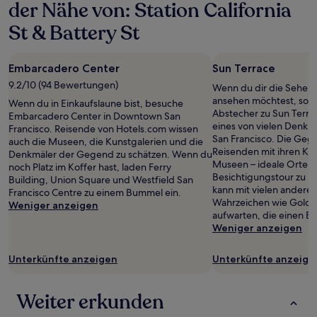
der Nähe von: Station California
St & Battery St
Embarcadero Center
Sun Terrace
9.2/10 (94 Bewertungen)
Wenn du dir die Sehens
ansehen möchtest, sollt
Wenn du in Einkaufslaune bist, besuche
Abstecher zu Sun Terra
Embarcadero Center in Downtown San
eines von vielen Denk
Francisco. Reisende von Hotels.com wissen
San Francisco. Die Geg
auch die Museen, die Kunstgalerien und die
Reisenden mit ihren Ku
Denkmäler der Gegend zu schätzen. Wenn du
Museen – ideale Orte, 
noch Platz im Koffer hast, laden Ferry
Besichtigungstour zu b
Building, Union Square und Westfield San
kann mit vielen andere
Francisco Centre zu einem Bummel ein.
Wahrzeichen wie Golde
Weniger anzeigen
aufwarten, die einen Be
Weniger anzeigen
Unterkünfte anzeigen
Unterkünfte anzeige
Weiter erkunden