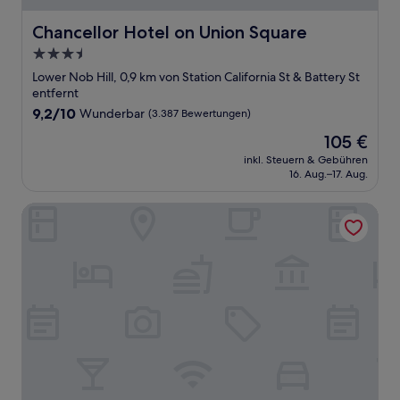
Chancellor Hotel on Union Square
Chancellor Hotel on Union Square
3.5-
Sterne-
Lower Nob Hill, 0,9 km von Station California St & Battery St
Unterkunft
entfernt
9.2
9,2/10
Wunderbar
(3.387 Bewertungen)
von
Der
105 €
10,
Preis
Wunderbar,
inkl. Steuern & Gebühren
beträgt
16. Aug.–17. Aug.
(3.387
105 €
Bewertungen)
The Clancy, Autograph Collection by Marriott