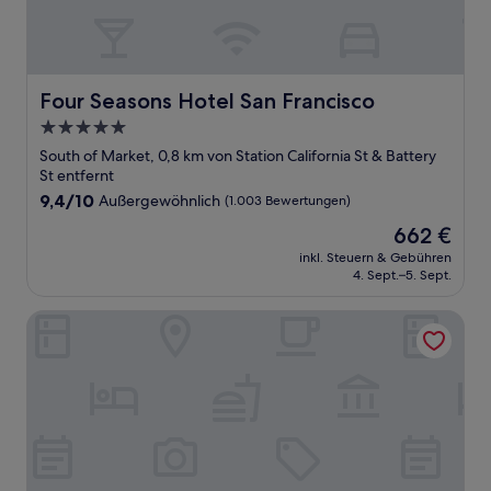
Four Seasons Hotel San Francisco
Four Seasons Hotel San Francisco
5.0-
Sterne-
South of Market, 0,8 km von Station California St & Battery
Unterkunft
St entfernt
9.4
9,4/10
Außergewöhnlich
(1.003 Bewertungen)
von
Der
662 €
10,
Preis
Außergewöhnlich,
inkl. Steuern & Gebühren
beträgt
4. Sept.–5. Sept.
(1.003
662 €
Bewertungen)
Hilton San Francisco Financial District