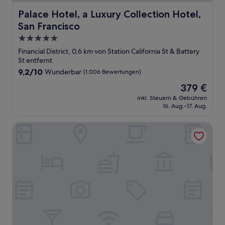
Palace Hotel, a Luxury Collection Hotel, San Francisco
Palace Hotel, a Luxury Collection Hotel,
San Francisco
5.0-
Sterne-
Financial District, 0,6 km von Station California St & Battery
Unterkunft
St entfernt
9.2
9,2/10
Wunderbar
(1.006 Bewertungen)
von
Der
379 €
10,
Preis
Wunderbar,
inkl. Steuern & Gebühren
beträgt
16. Aug.–17. Aug.
(1.006
379 €
Bewertungen)
1 Hotel San Francisco