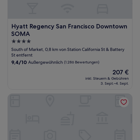
Hyatt Regency San Francisco Downtown SOMA
Hyatt Regency San Francisco Downtown
SOMA
4.0-
Sterne-
South of Market, 0,8 km von Station California St & Battery
Unterkunft
St entfernt
9.4
9,4/10
Außergewöhnlich
(1.286 Bewertungen)
von
Der
207 €
10,
Preis
Außergewöhnlich,
inkl. Steuern & Gebühren
beträgt
3. Sept.–4. Sept.
(1.286
207 €
Bewertungen)
Omni San Francisco Hotel