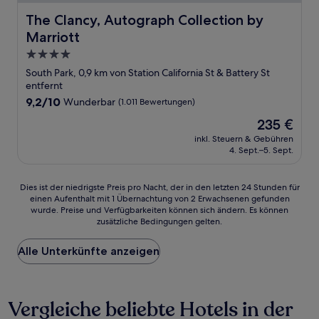
The Clancy, Autograph Collection by Marriott
The Clancy, Autograph Collection by
Marriott
4.0-
Sterne-
South Park, 0,9 km von Station California St & Battery St
Unterkunft
entfernt
9.2
9,2/10
Wunderbar
(1.011 Bewertungen)
von
Der
235 €
10,
Preis
Wunderbar,
inkl. Steuern & Gebühren
beträgt
4. Sept.–5. Sept.
(1.011
235 €
Bewertungen)
Dies
Dies ist der niedrigste Preis pro Nacht, der in den letzten 24 Stunden für
einen Aufenthalt mit 1 Übernachtung von 2 Erwachsenen gefunden
ist
wurde. Preise und Verfügbarkeiten können sich ändern. Es können
der
zusätzliche Bedingungen gelten.
niedrigste
Preis
Alle Unterkünfte anzeigen
pro
Nacht,
der
in
Vergleiche beliebte Hotels in der
den
letzten