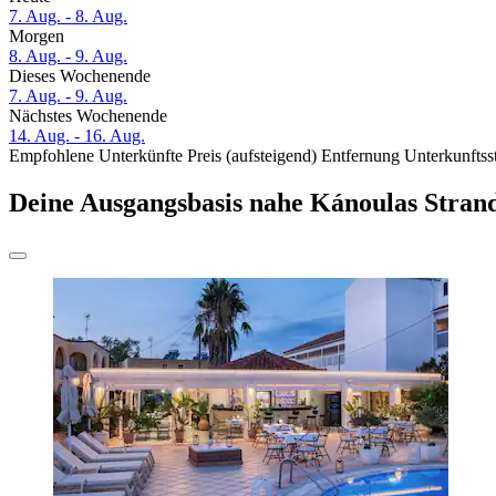
7. Aug. - 8. Aug.
Morgen
8. Aug. - 9. Aug.
Dieses Wochenende
7. Aug. - 9. Aug.
Nächstes Wochenende
14. Aug. - 16. Aug.
Empfohlene Unterkünfte
Preis (aufsteigend)
Entfernung
Unterkunftss
Deine Ausgangsbasis nahe Kánoulas Stran