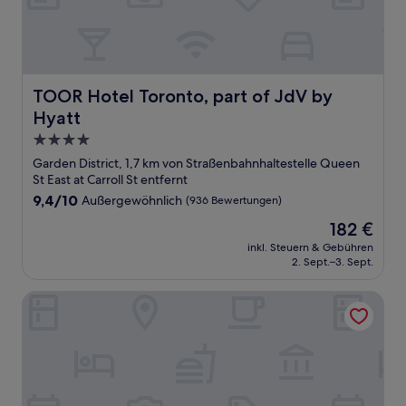
TOOR Hotel Toronto, part of JdV by Hyatt
TOOR Hotel Toronto, part of JdV by
Hyatt
4.0-
Sterne-
Garden District, 1,7 km von Straßenbahnhaltestelle Queen
Unterkunft
St East at Carroll St entfernt
9.4
9,4/10
Außergewöhnlich
(936 Bewertungen)
von
Der
182 €
10,
Preis
Außergewöhnlich,
inkl. Steuern & Gebühren
beträgt
2. Sept.–3. Sept.
(936
182 €
Bewertungen)
Canopy By Hilton Toronto Yorkville