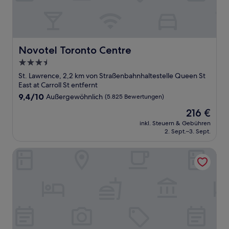
Novotel Toronto Centre
Novotel Toronto Centre
3.5-
Sterne-
St. Lawrence, 2,2 km von Straßenbahnhaltestelle Queen St
Unterkunft
East at Carroll St entfernt
9.4
9,4/10
Außergewöhnlich
(5.825 Bewertungen)
von
Der
216 €
10,
Preis
Außergewöhnlich,
inkl. Steuern & Gebühren
beträgt
2. Sept.–3. Sept.
(5.825
216 €
Bewertungen)
The Broadview Hotel