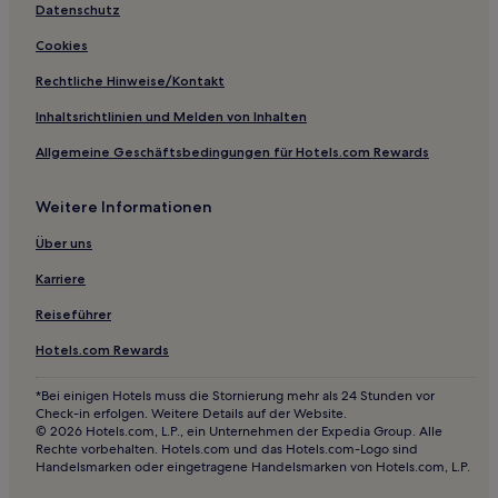
Hotels mit Wellnessbereich in Niagara Falls
Datenschutz
Haustierfreundliche in Niagara Falls
Cookies
Hotels mit Casino in Niagara Falls
Rechtliche Hinweise/Kontakt
Hotels mit Parkplatz in Niagara Falls
Inhaltsrichtlinien und Melden von Inhalten
Hotels mit Wellnessbereich nahe PATH Underground
Allgemeine Geschäftsbedingungen für Hotels.com Rewards
Shopping Mall
Hotels mit inbegriffenem Frühstück in Ontario
Weitere Informationen
Günstige in Ontario
Über uns
Luxus in Ontario
Karriere
Familien in Burlington
Reiseführer
Luxus nahe Hanlan's Point Beach
Hotels.com Rewards
Günstige in St. Catharines
Hotels mit Parkplatz in Mississauga
*Bei einigen Hotels muss die Stornierung mehr als 24 Stunden vor
Check-in erfolgen. Weitere Details auf der Website.
Familien in Mississauga
© 2026 Hotels.com, L.P., ein Unternehmen der Expedia Group. Alle
Rechte vorbehalten. Hotels.com und das Hotels.com-Logo sind
Hotels mit Küchenzeile in Stoney Creek
Handelsmarken oder eingetragene Handelsmarken von Hotels.com, L.P.
Haustierfreundliche nahe Woodbine Park