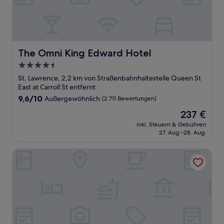
The Omni King Edward Hotel
The Omni King Edward Hotel
4.5-
Sterne-
St. Lawrence, 2,2 km von Straßenbahnhaltestelle Queen St
Unterkunft
East at Carroll St entfernt
9.6
9,6/10
Außergewöhnlich
(2.711 Bewertungen)
von
Der
237 €
10,
Preis
Außergewöhnlich,
inkl. Steuern & Gebühren
beträgt
27. Aug.–28. Aug.
(2.711
237 €
Bewertungen)
Novotel Toronto Centre