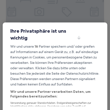
Ihre Privatsphäre ist uns
wichtig
The Anndore House, part of JdV by Hyatt
The Anndore House, part of JdV by
Hyatt
Wir und unsere
16
Partner speichern und/ oder greifen
4.0-
auf Informationen auf einem Gerät zu, z.B. auf eindeutige
Sterne-
Kennungen in Cookies, um personenbezogene Daten zu
2,9 km von Straßenbahnhaltestelle Queen St East at Carroll
Unterkunft
St entfernt
verarbeiten. Sie können Ihre Präferenzen akzeptieren
9.4
9,4/10
Außergewöhnlich
oder verwalten. Klicken Sie dazu bitte unten oder
(1.164 Bewertungen)
von
besuchen Sie jederzeit die Seite der Datenschutzrichtlinie.
Der
188 €
10,
Diese Präferenzen werden unseren Partnern signalisiert
Preis
Außergewöhnlich,
inkl. Steuern & Gebühren
beträgt
und haben keinen Einfluss auf Surfdaten.
7. Sept.–8. Sept.
(1.164
188 €
Bewertungen)
Wir und unsere Partner verarbeiten Daten, um
Union Hotel
Folgendes bereitzustellen:
Verwendung genauer Standortdaten. Endgeräteeigenschaften zur
Identifikation aktiv abfragen. Speichern von oder Zugriff auf
Informationen auf einem Endgerät. Personalisierte Werbung und