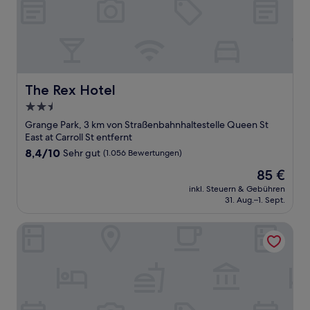
The Rex Hotel
The Rex Hotel
2.5-
Sterne-
Grange Park, 3 km von Straßenbahnhaltestelle Queen St
Unterkunft
East at Carroll St entfernt
8.4
8,4/10
Sehr gut
(1.056 Bewertungen)
von
Der
85 €
10,
Preis
Sehr
inkl. Steuern & Gebühren
beträgt
31. Aug.–1. Sept.
gut,
85 €
(1.056
Bewertungen)
Royal Oak Inn