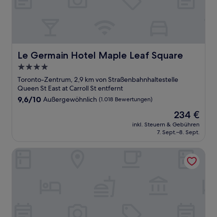
Le Germain Hotel Maple Leaf Square
Le Germain Hotel Maple Leaf Square
4.0-
Sterne-
Toronto-Zentrum, 2,9 km von Straßenbahnhaltestelle
Unterkunft
Queen St East at Carroll St entfernt
9.6
9,6/10
Außergewöhnlich
(1.018 Bewertungen)
von
Der
234 €
10,
Preis
Außergewöhnlich,
inkl. Steuern & Gebühren
beträgt
7. Sept.–8. Sept.
(1.018
234 €
Bewertungen)
The Omni King Edward Hotel