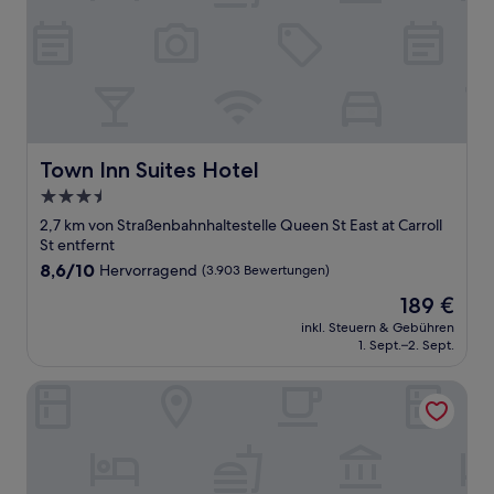
Town Inn Suites Hotel
Town Inn Suites Hotel
3.5-
Sterne-
2,7 km von Straßenbahnhaltestelle Queen St East at Carroll
Unterkunft
St entfernt
8.6
8,6/10
Hervorragend
(3.903 Bewertungen)
von
Der
189 €
10,
Preis
Hervorragend,
inkl. Steuern & Gebühren
beträgt
1. Sept.–2. Sept.
(3.903
189 €
Bewertungen)
Filmores Hotel