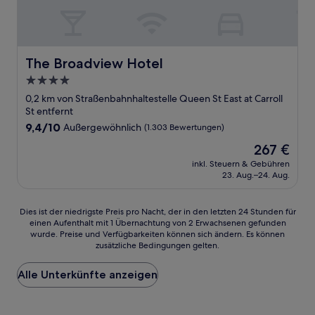
The Broadview Hotel
The Broadview Hotel
4.0-
Sterne-
0,2 km von Straßenbahnhaltestelle Queen St East at Carroll
Unterkunft
St entfernt
9.4
9,4/10
Außergewöhnlich
(1.303 Bewertungen)
von
Der
267 €
10,
Preis
Außergewöhnlich,
inkl. Steuern & Gebühren
beträgt
23. Aug.–24. Aug.
(1.303
267 €
Bewertungen)
Dies
Dies ist der niedrigste Preis pro Nacht, der in den letzten 24 Stunden für
einen Aufenthalt mit 1 Übernachtung von 2 Erwachsenen gefunden
ist
wurde. Preise und Verfügbarkeiten können sich ändern. Es können
der
zusätzliche Bedingungen gelten.
niedrigste
Preis
Alle Unterkünfte anzeigen
pro
Nacht,
der
in