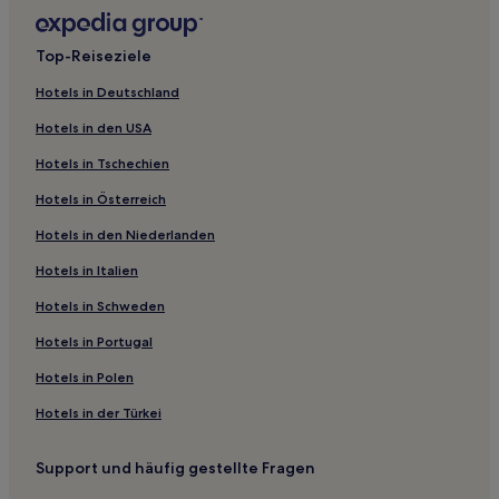
B&B in Niagara Falls
Motels in Hamilton
Top-Reiseziele
Aparthotels in The Path
Hotels in Deutschland
Ferienwohnungen in Toronto
Hotels in den USA
Aparthotels in Toronto
Hotels in Tschechien
Hostels in Rosedale Ravine Lands
Hotels in Österreich
Gasthäuser in Woodbine Beach
Hotels in den Niederlanden
Ferienwohnungen in Ontario
Motels in Ontario
Hotels in Italien
B&B in Ontario
Hotels in Schweden
Hostels in Old Toronto
Hotels in Portugal
Motels in Mississauga
Hotels in Polen
Hotels mit Küchenzeile in Altstadt Toronto
Hotels in der Türkei
Familien in Old Toronto
Support und häufig gestellte Fragen
Boutique- in Old Toronto