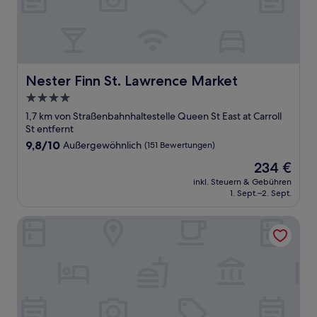
Nester Finn St. Lawrence Market
Nester Finn St. Lawrence Market
4.0-
Sterne-
1,7 km von Straßenbahnhaltestelle Queen St East at Carroll
Unterkunft
St entfernt
9.8
9,8/10
Außergewöhnlich
(151 Bewertungen)
von
Der
234 €
10,
Preis
Außergewöhnlich,
inkl. Steuern & Gebühren
beträgt
1. Sept.–2. Sept.
(151
234 €
Bewertungen)
TOOR Hotel Toronto, part of JdV by Hyatt