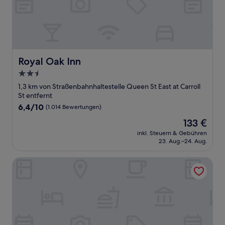
Royal Oak Inn
Royal Oak Inn
2.5-
Sterne-
1,3 km von Straßenbahnhaltestelle Queen St East at Carroll
Unterkunft
St entfernt
6.4
6,4/10
(1.014 Bewertungen)
von
Der
133 €
10,
Preis
(1.014
inkl. Steuern & Gebühren
beträgt
23. Aug.–24. Aug.
Bewertungen)
133 €
Nester Finn St. Lawrence Market