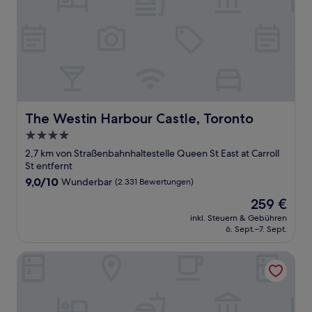
The Westin Harbour Castle, Toronto
The Westin Harbour Castle, Toronto
4.0-
Sterne-
2,7 km von Straßenbahnhaltestelle Queen St East at Carroll
Unterkunft
St entfernt
9.0
9,0/10
Wunderbar
(2.331 Bewertungen)
von
Der
259 €
10,
Preis
Wunderbar,
inkl. Steuern & Gebühren
beträgt
6. Sept.–7. Sept.
(2.331
259 €
Bewertungen)
Victoria's Mansion Guest House