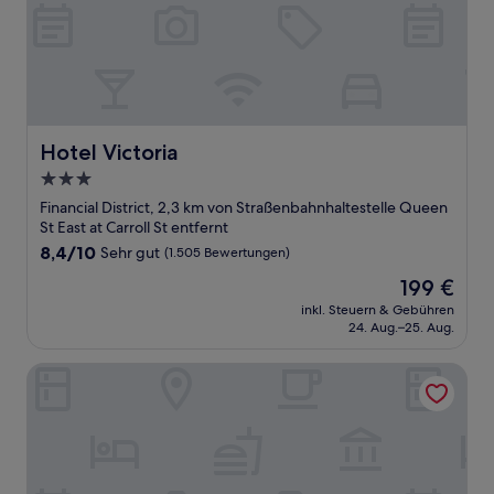
Hotel Victoria
Hotel Victoria
3.0-
Sterne-
Financial District, 2,3 km von Straßenbahnhaltestelle Queen
Unterkunft
St East at Carroll St entfernt
8.4
8,4/10
Sehr gut
(1.505 Bewertungen)
von
Der
199 €
10,
Preis
Sehr
inkl. Steuern & Gebühren
beträgt
24. Aug.–25. Aug.
gut,
199 €
(1.505
Bewertungen)
The Rex Hotel