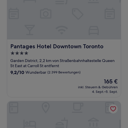
Pantages Hotel Downtown Toronto
Pantages Hotel Downtown Toronto
4.0-
Sterne-
Garden District, 2,2 km von Straßenbahnhaltestelle Queen
Unterkunft
St East at Carroll St entfernt
9.2
9,2/10
Wunderbar
(2.399 Bewertungen)
von
Der
165 €
10,
Preis
Wunderbar,
inkl. Steuern & Gebühren
beträgt
4. Sept.–5. Sept.
(2.399
165 €
Bewertungen)
Hampton Inn & Suites by Hilton Toronto Downtown