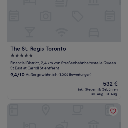
The St. Regis Toronto
The St. Regis Toronto
5.0-
Sterne-
Financial District, 2,4 km von Straßenbahnhaltestelle Queen
Unterkunft
St East at Carroll St entfernt
9.4
9,4/10
Außergewöhnlich
(1.006 Bewertungen)
von
Der
532 €
10,
Preis
Außergewöhnlich,
inkl. Steuern & Gebühren
beträgt
30. Aug.–31. Aug.
(1.006
532 €
Bewertungen)
Pantages Hotel Downtown Toronto