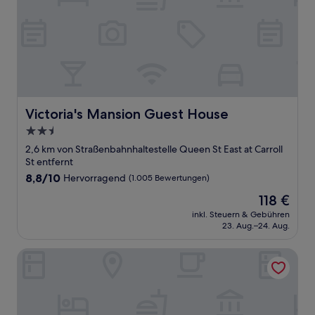
Victoria's Mansion Guest House
Victoria's Mansion Guest House
2.5-
Sterne-
2,6 km von Straßenbahnhaltestelle Queen St East at Carroll
Unterkunft
St entfernt
8.8
8,8/10
Hervorragend
(1.005 Bewertungen)
von
Der
118 €
10,
Preis
Hervorragend,
inkl. Steuern & Gebühren
beträgt
23. Aug.–24. Aug.
(1.005
118 €
Bewertungen)
Town Inn Suites Hotel