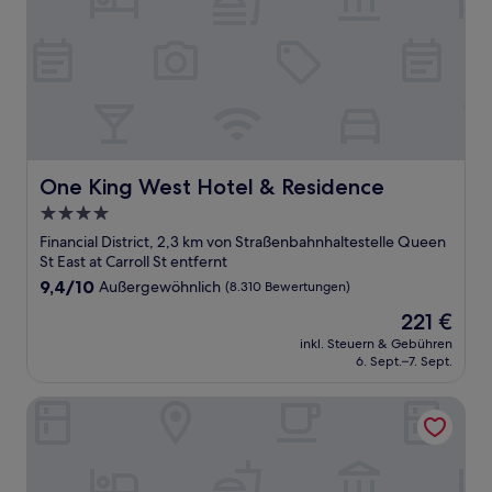
One King West Hotel & Residence
One King West Hotel & Residence
4.0-
Sterne-
Financial District, 2,3 km von Straßenbahnhaltestelle Queen
Unterkunft
St East at Carroll St entfernt
9.4
9,4/10
Außergewöhnlich
(8.310 Bewertungen)
von
Der
221 €
10,
Preis
Außergewöhnlich,
inkl. Steuern & Gebühren
beträgt
6. Sept.–7. Sept.
(8.310
221 €
Bewertungen)
The Anndore House, part of JdV by Hyatt