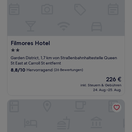
Filmores Hotel
Filmores Hotel
2.0-
Sterne-
Garden District, 1,7 km von Straßenbahnhaltestelle Queen
Unterkunft
St East at Carroll St entfernt
8.8
8,8/10
Hervorragend
(26 Bewertungen)
von
Der
226 €
10,
Preis
Hervorragend,
inkl. Steuern & Gebühren
beträgt
24. Aug.–25. Aug.
(26
226 €
Bewertungen)
Hotel Victoria