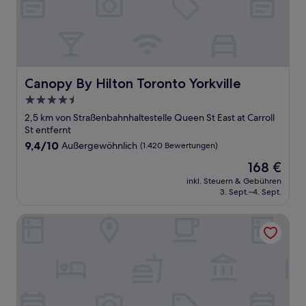
Canopy By Hilton Toronto Yorkville
Canopy By Hilton Toronto Yorkville
4.5-
Sterne-
2,5 km von Straßenbahnhaltestelle Queen St East at Carroll
Unterkunft
St entfernt
9.4
9,4/10
Außergewöhnlich
(1.420 Bewertungen)
von
Der
168 €
10,
Preis
Außergewöhnlich,
inkl. Steuern & Gebühren
beträgt
3. Sept.–4. Sept.
(1.420
168 €
Bewertungen)
Le Germain Hotel Maple Leaf Square