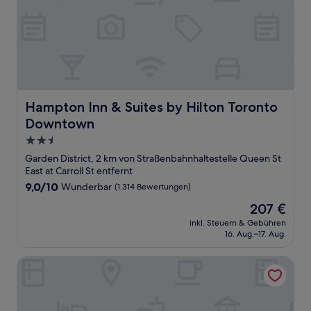
Hampton Inn & Suites by Hilton Toronto Downtown
Hampton Inn & Suites by Hilton Toronto
Downtown
2.5-
Sterne-
Garden District, 2 km von Straßenbahnhaltestelle Queen St
Unterkunft
East at Carroll St entfernt
9.0
9,0/10
Wunderbar
(1.314 Bewertungen)
von
Der
207 €
10,
Preis
Wunderbar,
inkl. Steuern & Gebühren
beträgt
16. Aug.–17. Aug.
(1.314
207 €
Bewertungen)
The Westin Harbour Castle, Toronto