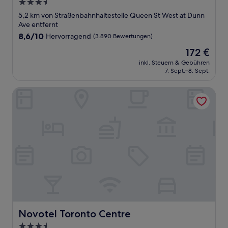
3.5-
Sterne-
5,2 km von Straßenbahnhaltestelle Queen St West at Dunn
Unterkunft
Ave entfernt
8.6
8,6/10
Hervorragend
(3.890 Bewertungen)
von
Der
172 €
10,
Preis
Hervorragend,
inkl. Steuern & Gebühren
beträgt
7. Sept.–8. Sept.
(3.890
172 €
Bewertungen)
Novotel Toronto Centre
Novotel Toronto Centre
Novotel Toronto Centre
3.5-