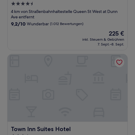
4.5-
Sterne-
4 km von Straßenbahnhaltestelle Queen St West at Dunn
Unterkunft
Ave entfernt
9.2
9,2/10
Wunderbar
(1.012 Bewertungen)
von
Der
225 €
10,
Preis
Wunderbar,
inkl. Steuern & Gebühren
beträgt
7. Sept.–8. Sept.
(1.012
225 €
Bewertungen)
Town Inn Suites Hotel
Town Inn Suites Hotel
Town Inn Suites Hotel