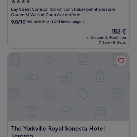
4.0-
Sterne-
Bay Street Corridor, 4,6 km von Straßenbahnhaltestelle
Unterkunft
Queen St West at Dunn Ave entfernt
9.0
9,0/10
Wunderbar
(1.001 Bewertungen)
von
Der
153 €
10,
Preis
Wunderbar,
inkl. Steuern & Gebühren
beträgt
7. Sept.–8. Sept.
(1.001
153 €
Bewertungen)
The Yorkville Royal Sonesta Hotel Toronto
The Yorkville Royal Sonesta Hotel Toronto
The Yorkville Royal Sonesta Hotel
Toronto