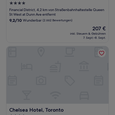
4.0-
Sterne-
Financial District, 4,2 km von Straßenbahnhaltestelle Queen
Unterkunft
St West at Dunn Ave entfernt
9.2
9,2/10
Wunderbar
(2.662 Bewertungen)
von
Der
207 €
10,
Preis
Wunderbar,
inkl. Steuern & Gebühren
beträgt
7. Sept.–8. Sept.
(2.662
207 €
Bewertungen)
Chelsea Hotel, Toronto
Chelsea Hotel, Toronto
Chelsea Hotel, Toronto