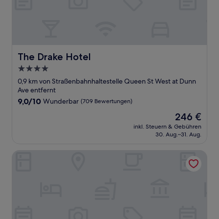
The Drake Hotel
The Drake Hotel
4.0-
Sterne-
0,9 km von Straßenbahnhaltestelle Queen St West at Dunn
Unterkunft
Ave entfernt
9.0
9,0/10
Wunderbar
(709 Bewertungen)
von
Der
246 €
10,
Preis
Wunderbar,
inkl. Steuern & Gebühren
beträgt
30. Aug.–31. Aug.
(709
246 €
Bewertungen)
GUESTIC at Queen West