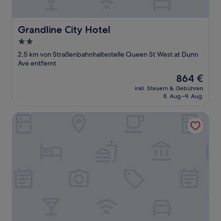
Grandline City Hotel
Grandline City Hotel
2.0-
Sterne-
2,5 km von Straßenbahnhaltestelle Queen St West at Dunn
Unterkunft
Ave entfernt
Der
864 €
Preis
inkl. Steuern & Gebühren
beträgt
8. Aug.–9. Aug.
864 €
Platinum Premium Residence