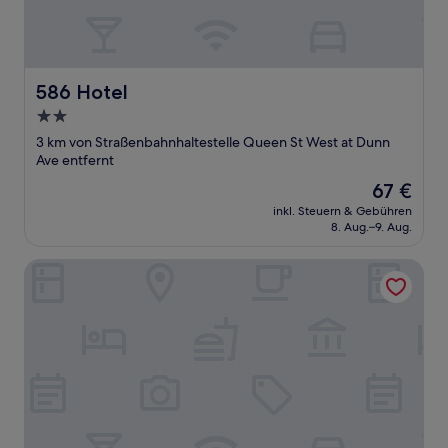
586 Hotel
586 Hotel
2.0-
Sterne-
3 km von Straßenbahnhaltestelle Queen St West at Dunn
Unterkunft
Ave entfernt
Der
67 €
Preis
inkl. Steuern & Gebühren
beträgt
8. Aug.–9. Aug.
67 €
Grandline City Hotel