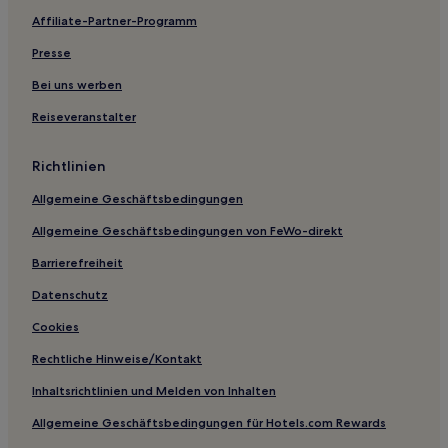
Affiliate-Partner-Programm
Hotels mit Parkplatz nahe Queen Street West
Hotels mit inbegriffenem Frühstück in Niagara Falls
Presse
Hotels mit Pool in Niagara Falls
Bei uns werben
Hotels mit Wellnessbereich nahe PATH Underground
Reiseveranstalter
Shopping Mall
Günstige in Ontario
Richtlinien
Luxus in Ontario
Allgemeine Geschäftsbedingungen
Hotels mit inbegriffenem Frühstück in Ontario
Allgemeine Geschäftsbedingungen von FeWo-direkt
Familien in Burlington
Barrierefreiheit
Luxus nahe Hanlan's Point Beach
Datenschutz
Günstige in St. Catharines
Cookies
Hotels mit inbegriffenem Frühstück in Guelph
Rechtliche Hinweise/Kontakt
Familien in Guelph
Inhaltsrichtlinien und Melden von Inhalten
Hotels mit Fitnessbereich in Guelph
Allgemeine Geschäftsbedingungen für Hotels.com Rewards
Hotels mit Parkplatz in Mississauga