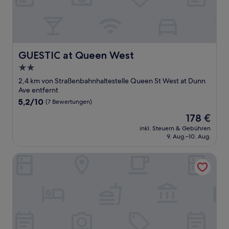
GUESTIC at Queen West
GUESTIC at Queen West
2.0-
Sterne-
2,4 km von Straßenbahnhaltestelle Queen St West at Dunn
Unterkunft
Ave entfernt
5.2
5,2/10
(7 Bewertungen)
von
Der
178 €
10,
Preis
(7
inkl. Steuern & Gebühren
beträgt
9. Aug.–10. Aug.
Bewertungen)
178 €
Toronto Travellers Home