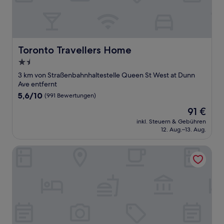
Toronto Travellers Home
Toronto Travellers Home
1.5-
Sterne-
3 km von Straßenbahnhaltestelle Queen St West at Dunn
Unterkunft
Ave entfernt
5.6
5,6/10
(991 Bewertungen)
von
Der
91 €
10,
Preis
(991
inkl. Steuern & Gebühren
beträgt
12. Aug.–13. Aug.
Bewertungen)
91 €
586 Hotel