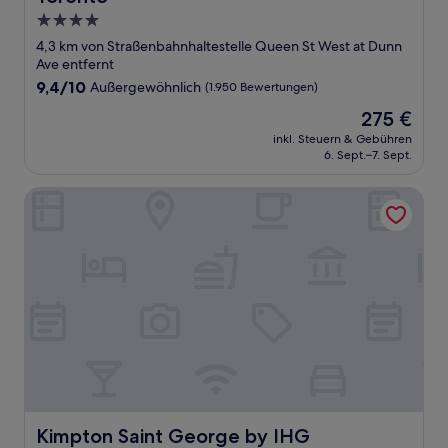
4.0-
Sterne-
4,3 km von Straßenbahnhaltestelle Queen St West at Dunn
Unterkunft
Ave entfernt
9.4
9,4/10
Außergewöhnlich
(1.950 Bewertungen)
von
Der
275 €
10,
Preis
Außergewöhnlich,
inkl. Steuern & Gebühren
beträgt
6. Sept.–7. Sept.
(1.950
275 €
Bewertungen)
Kimpton Saint George by IHG
Kimpton Saint George by IHG
Kimpton Saint George by IHG