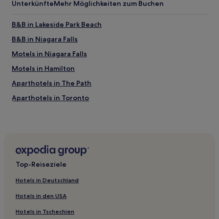
Unterkünfte
Mehr Möglichkeiten zum Buchen
B&B in Lakeside Park Beach
B&B in Niagara Falls
Motels in Niagara Falls
Motels in Hamilton
Aparthotels in The Path
Aparthotels in Toronto
Ferienwohnungen in Toronto
Hostels in Rosedale Ravine Lands
Gasthäuser in Woodbine Beach
Motels in Ontario
Top-Reiseziele
B&B in Ontario
Hotels in Deutschland
Ferienwohnungen in Ontario
Hotels in den USA
Hostels in Old Toronto
Hotels in Tschechien
Motels in Mississauga