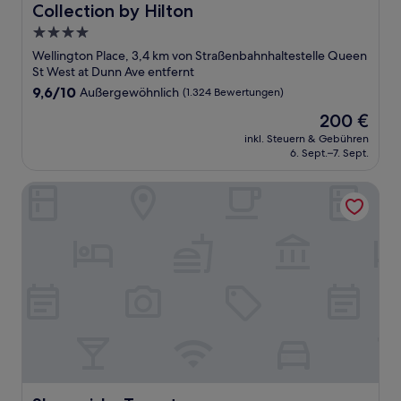
Collection by Hilton
4.0-
Sterne-
Wellington Place, 3,4 km von Straßenbahnhaltestelle Queen
Unterkunft
St West at Dunn Ave entfernt
9.6
9,6/10
Außergewöhnlich
(1.324 Bewertungen)
von
Der
200 €
10,
Preis
Außergewöhnlich,
inkl. Steuern & Gebühren
beträgt
6. Sept.–7. Sept.
(1.324
200 €
Bewertungen)
Shangri-La Toronto