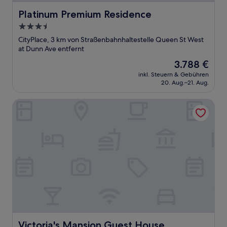
Platinum Premium Residence
Platinum Premium Residence
3.5-
Sterne-
CityPlace, 3 km von Straßenbahnhaltestelle Queen St West
Unterkunft
at Dunn Ave entfernt
Der
3.788 €
Preis
inkl. Steuern & Gebühren
beträgt
20. Aug.–21. Aug.
3.788 €
Victoria's Mansion Guest House
Victoria's Mansion Guest House
Victoria's Mansion Guest House