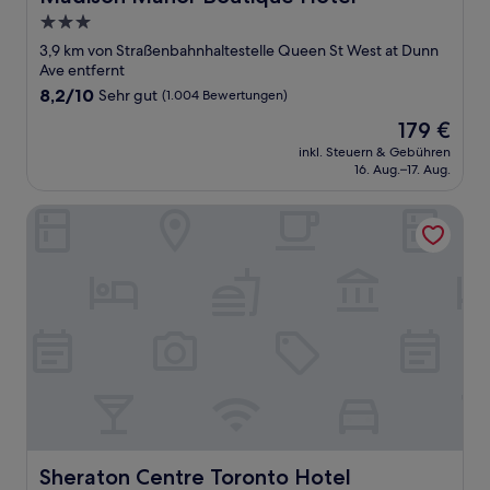
3.0-
Sterne-
3,9 km von Straßenbahnhaltestelle Queen St West at Dunn
Unterkunft
Ave entfernt
8.2
8,2/10
Sehr gut
(1.004 Bewertungen)
von
Der
179 €
10,
Preis
Sehr
inkl. Steuern & Gebühren
beträgt
16. Aug.–17. Aug.
gut,
179 €
(1.004
Bewertungen)
Sheraton Centre Toronto Hotel
Sheraton Centre Toronto Hotel
Sheraton Centre Toronto Hotel