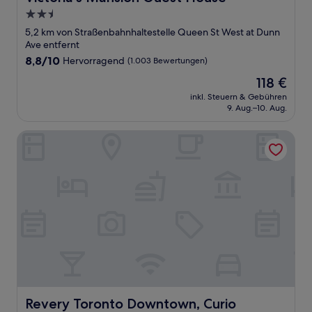
2.5-
Sterne-
5,2 km von Straßenbahnhaltestelle Queen St West at Dunn
Unterkunft
Ave entfernt
8.8
8,8/10
Hervorragend
(1.003 Bewertungen)
von
Der
118 €
10,
Preis
Hervorragend,
inkl. Steuern & Gebühren
beträgt
9. Aug.–10. Aug.
(1.003
118 €
Bewertungen)
Revery Toronto Downtown, Curio Collection by Hilton
Revery Toronto Downtown, Curio Collection by Hilton
Revery Toronto Downtown, Curio