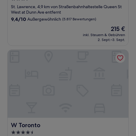
Sterne-
St. Lawrence, 4,9 km von Straßenbahnhaltestelle Queen St
Unterkunft
West at Dunn Ave entfernt
9.4
9,4/10
Außergewöhnlich
(5.817 Bewertungen)
von
Der
215 €
10,
Preis
Außergewöhnlich,
inkl. Steuern & Gebühren
beträgt
2. Sept.–3. Sept.
(5.817
215 €
Bewertungen)
W Toronto
W Toronto
W Toronto
4.5-