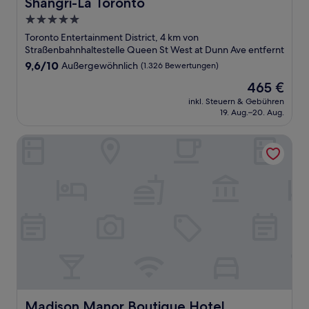
Shangri-La Toronto
Shangri-La Toronto
5.0-
Sterne-
Toronto Entertainment District, 4 km von
Unterkunft
Straßenbahnhaltestelle Queen St West at Dunn Ave entfernt
9.6
9,6/10
Außergewöhnlich
(1.326 Bewertungen)
von
Der
465 €
10,
Preis
Außergewöhnlich,
inkl. Steuern & Gebühren
beträgt
19. Aug.–20. Aug.
(1.326
465 €
Bewertungen)
Madison Manor Boutique Hotel
Madison Manor Boutique Hotel
Madison Manor Boutique Hotel