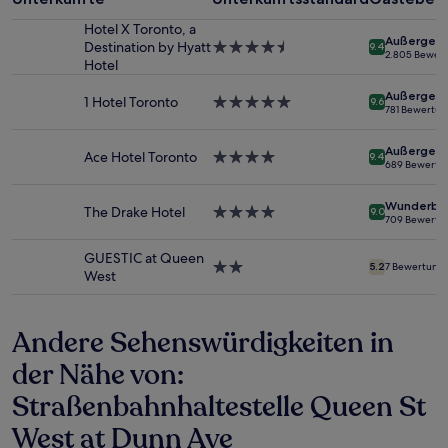
1 Übernachtung
Hotel X Toronto, a
von
Außergewö
Destination by Hyatt
4.5-
9.4
2 Erwachsenen
2.805 Bewer
Hotel
Sterne-
gefunden
Unterkunft
wurde.
Außergewö
1 Hotel Toronto
5.0-
9.6
Preise
781 Bewertu
Sterne-
und
Unterkunft
Verfügbarkeiten
Außergewö
Ace Hotel Toronto
4.0-
können
9.4
689 Bewertu
Sterne-
sich
Unterkunft
ändern.
Wunderba
The Drake Hotel
4.0-
Es
9.0
709 Bewertu
Sterne-
können
Unterkunft
zusätzliche
GUESTIC at Queen
Bedingungen
2.0-
5.2
7 Bewertung
West
gelten.
Sterne-
Unterkunft
Andere Sehenswürdigkeiten in
der Nähe von:
Straßenbahnhaltestelle Queen St
West at Dunn Ave