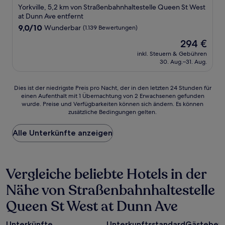
Sterne-
Yorkville, 5,2 km von Straßenbahnhaltestelle Queen St West
Unterkunft
at Dunn Ave entfernt
9.0
9,0/10
Wunderbar
(1.139 Bewertungen)
von
Der
294 €
10,
Preis
Wunderbar,
inkl. Steuern & Gebühren
beträgt
30. Aug.–31. Aug.
(1.139
294 €
Bewertungen)
Dies
Dies ist der niedrigste Preis pro Nacht, der in den letzten 24 Stunden für
einen Aufenthalt mit 1 Übernachtung von 2 Erwachsenen gefunden
ist
wurde. Preise und Verfügbarkeiten können sich ändern. Es können
der
zusätzliche Bedingungen gelten.
niedrigste
Preis
Alle Unterkünfte anzeigen
pro
Nacht,
der
in
Vergleiche beliebte Hotels in der
den
letzten
Nähe von Straßenbahnhaltestelle
24 Stunden
für
Queen St West at Dunn Ave
einen
Aufenthalt
mit
Unterkünfte
Unterkunftsstandard
Gästebew