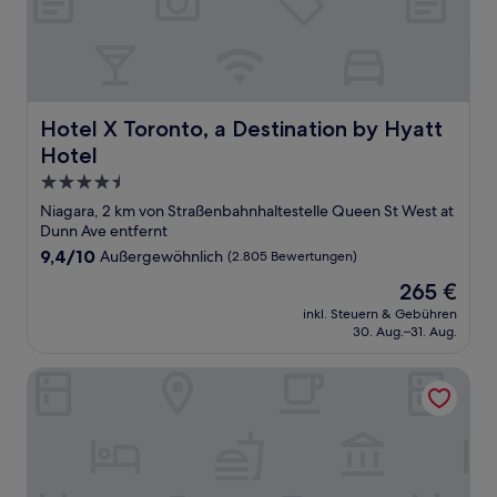
Hotel X Toronto, a Destination by Hyatt Hotel
Hotel X Toronto, a Destination by Hyatt
Hotel
4.5-
Sterne-
Niagara, 2 km von Straßenbahnhaltestelle Queen St West at
Unterkunft
Dunn Ave entfernt
9.4
9,4/10
Außergewöhnlich
(2.805 Bewertungen)
von
Der
265 €
10,
Preis
Außergewöhnlich,
inkl. Steuern & Gebühren
beträgt
30. Aug.–31. Aug.
(2.805
265 €
Bewertungen)
1 Hotel Toronto