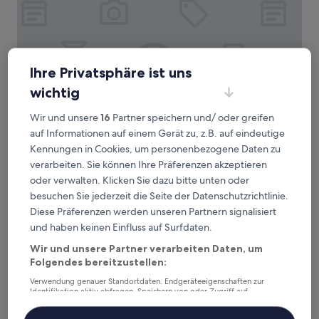
Ihre Privatsphäre ist uns
wichtig
1 Hotel Toronto
1 Hotel Toronto
5.0-
Wir und unsere
16
Partner speichern und/ oder greifen
Sterne-
Wellington Place, 2,7 km von Straßenbahnhaltestelle Queen
auf Informationen auf einem Gerät zu, z.B. auf eindeutige
Unterkunft
St West at Dunn Ave entfernt
Kennungen in Cookies, um personenbezogene Daten zu
9.6
9,6/10
Außergewöhnlich
(781 Bewertungen)
verarbeiten. Sie können Ihre Präferenzen akzeptieren
von
Der
426 €
oder verwalten. Klicken Sie dazu bitte unten oder
10,
Preis
Außergewöhnlich,
besuchen Sie jederzeit die Seite der Datenschutzrichtlinie.
inkl. Steuern & Gebühren
beträgt
16. Aug.–17. Aug.
(781
Diese Präferenzen werden unseren Partnern signalisiert
426 €
Bewertungen)
und haben keinen Einfluss auf Surfdaten.
Ace Hotel Toronto
Wir und unsere Partner verarbeiten Daten, um
Folgendes bereitzustellen:
Verwendung genauer Standortdaten. Endgeräteeigenschaften zur
Identifikation aktiv abfragen. Speichern von oder Zugriff auf
Informationen auf einem Endgerät. Personalisierte Werbung und
Inhalte, Messung von Werbeleistung und der Performance von Inhalten,