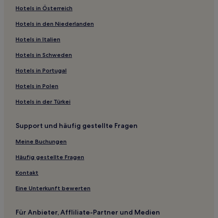
Hotels in Österreich
Hotels mit Küchenzeile in Altstadt Toronto
Hotels in den Niederlanden
Boutique- in Old Toronto
Luxus in Old Toronto
Hotels in Italien
Günstige in Old Toronto
Hotels in Schweden
Familien in Old Toronto
Hotels in Portugal
Hotels mit Pool in Old Toronto
Hotels in Polen
Business in Old Toronto
Hotels in der Türkei
Lgbtqia-Freundliche in Old Toronto
Support und häufig gestellte Fragen
Hotels mit Wellnessbereich nahe The Path
Günstige nahe The Path
Meine Buchungen
Familien nahe The Path
Häufig gestellte Fragen
Hotels mit Parkplatz nahe The Path
Kontakt
Haustierfreundliche in Niagara-on-the-Lake
Eine Unterkunft bewerten
Golf in Niagara-on-the-Lake
Für Anbieter, Affliliate-Partner und Medien
Familien in Niagara-on-the-Lake