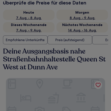
Überprüfe die Preise für diese Daten
Heute
Morgen
7. Aug. - 8. Aug.
8. Aug. - 9. Aug.
Dieses Wochenende
Nächstes Wochenende
7. Aug. - 9. Aug.
14. Aug. - 16. Aug.
Empfohlene Unterkünfte
Preis (aufsteigend)
Ent
Deine Ausgangsbasis nahe
Straßenbahnhaltestelle Queen St
West at Dunn Ave
Hotel X Toronto, a Destination by Hyatt Hotel