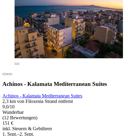
Achinos - Kalamata Mediterranean Suites
Achinos - Kalamata Mediterranean Suites
2,3 km von Filoxenia Strand entfernt
9,0/10
Wunderbar
(12 Bewertungen)
151 €
inkl. Steuern & Gebühren
1. Sept.–2. Sept.