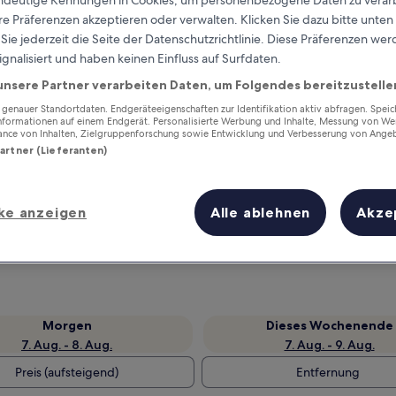
eindeutige Kennungen in Cookies, um personenbezogene Daten zu verarb
e Präferenzen akzeptieren oder verwalten. Klicken Sie dazu bitte unten
ie jederzeit die Seite der Datenschutzrichtlinie. Diese Präferenzen we
ignalisiert und haben keinen Einfluss auf Surfdaten.
unsere Partner verarbeiten Daten, um Folgendes bereitzustelle
enauer Standortdaten. Endgeräteeigenschaften zur Identifikation aktiv abfragen. Spei
Informationen auf einem Endgerät. Personalisierte Werbung und Inhalte, Messung von We
ance von Inhalten, Zielgruppenforschung sowie Entwicklung und Verbesserung von Ange
Partner (Lieferanten)
Verdiene Prämien für jede
ke anzeigen
Alle ablehnen
Akze
wahrgenommene Übernachtung
Morgen
Dieses Wochenende
7. Aug. - 8. Aug.
7. Aug. - 9. Aug.
Preis (aufsteigend)
Entfernung