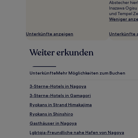
Abstecher hier
wurde.
Inazawa Ogisu
Preise
und Tempel Zen
und
Weniger anz
Verfügbarkeiten
können
sich
Unterkünfte anzeigen
Unterkünfte 
ändern.
Es
können
Weiter erkunden
zusätzliche
Bedingungen
gelten.
Unterkünfte
Mehr Möglichkeiten zum Buchen
3-Sterne-Hotels in Nagoya
3-Sterne-Hotels in Gamagori
Ryokans in Strand Himakajima
Ryokans in Shinshiro
Gasthäuser in Nagoya
Lgbtqia-Freundliche nahe Hafen von Nagoya