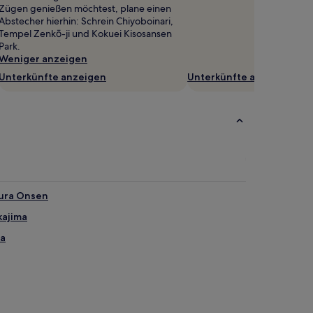
Zügen genießen möchtest, plane einen
Abstecher hierhin: Schrein Chiyoboinari,
Tempel Zenkō-ji und Kokuei Kisosansen
Park.
Weniger anzeigen
Unterkünfte anzeigen
Unterkünfte anzeigen
iura Onsen
kajima
ma