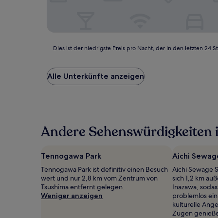
Dies
Dies ist der niedrigste Preis pro Nacht, der in den letzten 
ist
der
niedrigste
Alle Unterkünfte anzeigen
Preis
pro
Nacht,
der
in
Andere Sehenswürdigkeiten 
den
letzten
24 Stunden
für
Tennogawa Park
Aichi Sewa
einen
Tennogawa Park ist definitiv einen Besuch
Aichi Sewage 
Aufenthalt
wert und nur 2,8 km vom Zentrum von
sich 1,2 km au
mit
Tsushima entfernt gelegen.
Inazawa, sodas
1 Übernachtung
Weniger anzeigen
problemlos ein
von
kulturelle Ange
2 Erwachsenen
Zügen genieße
gefunden