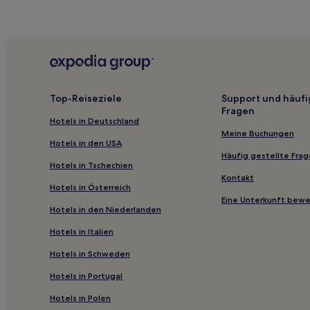
Hotels mit Parkplatz in Gamagori
Hotels mit Thermalbad in Gamagori
Hotels mit Thermalbad nahe Strand Himakajima
Günstige in Toyohashi
Strand in Nagoya
Top-Reiseziele
Support und häufi
Fragen
Luxus in Cape Irago
Hotels in Deutschland
Stadtbezirk Chikusa: Hotels
Meine Buchungen
Hotels in den USA
Hotels nahe Airport Walk Nagoya
Häufig gestellte Fra
Hotels in Tschechien
Hotels nahe Winc Aichi
Kontakt
Hotels in Österreich
Aichi-Gun: Hotels
Eine Unterkunft bew
Hotels in den Niederlanden
Hotels nahe Sky Promenade
Hotels in Italien
Hotels nahe Station Nakamura Nisseki
Hotels in Schweden
Sasashimacho: Hotels
Hotels in Portugal
Hotels nahe Bahnhof Nagoya Sakura
Hotels nahe Station Yabachō
Hotels in Polen