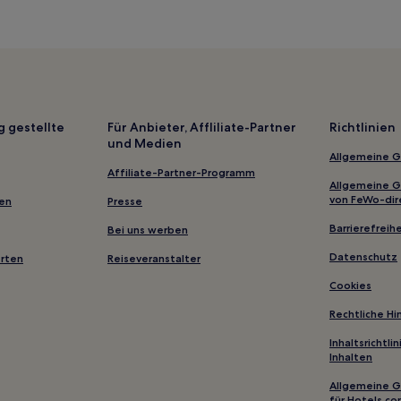
Hotels mit Pool in Gamagori
Hotels mit Parkplatz in Toyota
Luxus nahe Strand Himakajima
Hotels mit Thermalbad in Toyoh
Lgbtqia-Freundliche in Nagoya
g gestellte
Für Anbieter, Affliliate-Partner
Richtlinien
und Medien
Kusai: Hotels
Allgemeine 
Hotels nahe Touristeninformat
Affiliate-Partner-Programm
Allgemeine 
Hotels nahe Nagoya Minato Sta
von FeWo-dir
gen
Presse
Minami-Ku: Hotels
Barrierefreihe
Bei uns werben
Murakumochō: Hotels
Datenschutz
erten
Reiseveranstalter
Atsuta-Ku: Hotels
Cookies
Hotels nahe Bahnhof Nagoya Ō
Rechtliche H
Hotels nahe Station Joshin
Inhaltsrichtl
Inhalten
Yatomi Hotels
Hotels nahe Bahnhof Nagoya S
Allgemeine 
für Hotels.c