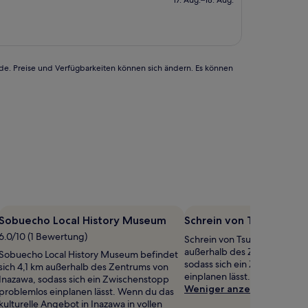
17. Aug.–18. Aug.
beträgt
43 €
rde. Preise und Verfügbarkeiten können sich ändern. Es können
Sobuecho Local History Museum
Schrein von Tsushima
6.0/10 (1 Bewertung)
Schrein von Tsushima befinde
außerhalb des Zentrums von
Sobuecho Local History Museum befindet
sodass sich ein Zwischensto
sich 4,1 km außerhalb des Zentrums von
einplanen lässt.
Inazawa, sodass sich ein Zwischenstopp
Weniger anzeigen
problemlos einplanen lässt. Wenn du das
kulturelle Angebot in Inazawa in vollen