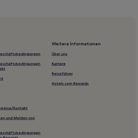
ashi
Weitere Informationen
Geschäftsbedingungen
Über uns
ion am Bahnhof von Nagoya
Geschäftsbedingungen
Karriere
tion
ekt
Reiseführer
it
Hotels.com Rewards
e
inweise/Kontakt
inien und Melden von
asashima-raibu
Geschäftsbedingungen
om Rewards