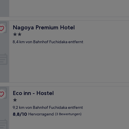
(36
Bewertungen)
Nagoya Premium Hotel
Nagoya Premium Hotel
2.0-
Sterne-
8,4 km von Bahnhof Fuchidaka entfernt
Unterkunft
Eco inn - Hostel
Eco inn - Hostel
1.0-
Stern-
9,2 km von Bahnhof Fuchidaka entfernt
Unterkunft
8.8
8,8/10
Hervorragend
(3 Bewertungen)
von
10,