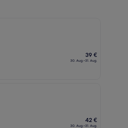
Der
39 €
Preis
30. Aug.–31. Aug.
beträgt
39 €
Der
42 €
Preis
30. Aug.–31. Aug.