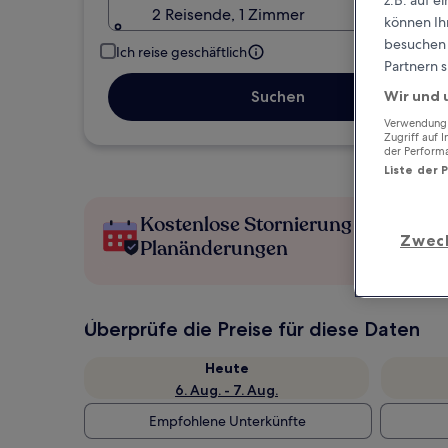
z.B. auf 
2 Reisende, 1 Zimmer
können Ihr
besuchen S
Ich reise geschäftlich
Partnern s
Suchen
Wir und 
Verwendung g
Zugriff auf 
der Perform
Liste der 
Kostenlose Stornierung bei
Zwec
Planänderungen
Überprüfe die Preise für diese Daten
Heute
6. Aug. - 7. Aug.
Empfohlene Unterkünfte