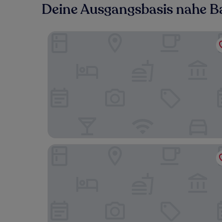
Deine Ausgangsbasis nahe B
Hotel ZIP STYLE - Adults Only
HOTEL R9 The Yard Kaizu