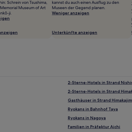
hin: Schrein von Tsushima,
kannst du auch einen Ausflug zu den
 Memorial Museum of Art
Museen der Gegend planen.
kō-ji.
Weniger anzeigen
eigen
anzeigen
Unterkünfte anzeigen
2-Sterne-Hotels in Strand Nish
2-Sterne-Hotels in Strand Hima
Gasthäuser in Strand Himakaji
Ryokans in Bahnhof Taya
Ryokans in Nagoya
Familien in Präfektur Aichi