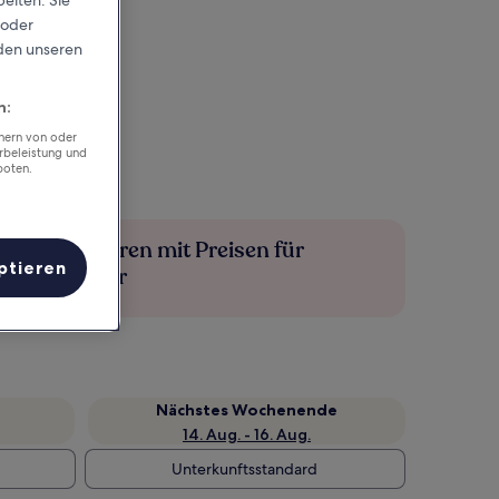
eiten. Sie
 oder
rden unseren
n:
chern von oder
rbeleistung und
boten.
Mehr sparen mit Preisen für
ptieren
Mitglieder
Nächstes Wochenende
14. Aug. - 16. Aug.
Unterkunftsstandard