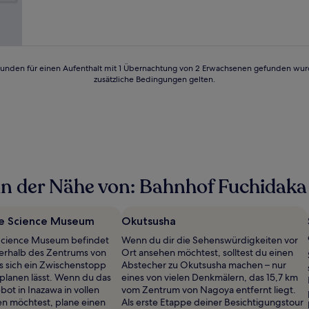
Hervorragend,
(3
Bewertungen)
24 Stunden für einen Aufenthalt mit 1 Übernachtung von 2 Erwachsenen gefunden wu
zusätzliche Bedingungen gelten.
in der Nähe von: Bahnhof Fuchidaka
ge Science Museum
Okutsusha
Science Museum befindet
Wenn du dir die Sehenswürdigkeiten vor
ßerhalb des Zentrums von
Ort ansehen möchtest, solltest du einen
s sich ein Zwischenstopp
Abstecher zu Okutsusha machen – nur
planen lässt. Wenn du das
eines von vielen Denkmälern, das 15,7 km
bot in Inazawa in vollen
vom Zentrum von Nagoya entfernt liegt.
n möchtest, plane einen
Als erste Etappe deiner Besichtigungstour