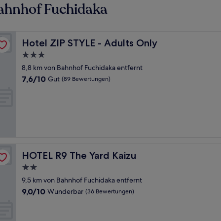
ahnhof Fuchidaka
Hotel ZIP STYLE - Adults Only
Hotel ZIP STYLE - Adults Only
3.0-
Sterne-
8,8 km von Bahnhof Fuchidaka entfernt
Unterkunft
7.6
7,6/10
Gut
(89 Bewertungen)
von
10,
Gut,
(89
Bewertungen)
HOTEL R9 The Yard Kaizu
HOTEL R9 The Yard Kaizu
2.0-
Sterne-
9,5 km von Bahnhof Fuchidaka entfernt
Unterkunft
9.0
9,0/10
Wunderbar
(36 Bewertungen)
von
10,
Wunderbar,