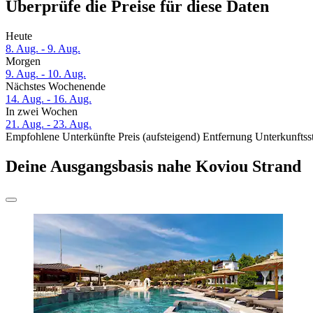
Überprüfe die Preise für diese Daten
Heute
8. Aug. - 9. Aug.
Morgen
9. Aug. - 10. Aug.
Nächstes Wochenende
14. Aug. - 16. Aug.
In zwei Wochen
21. Aug. - 23. Aug.
Empfohlene Unterkünfte
Preis (aufsteigend)
Entfernung
Unterkunftss
Deine Ausgangsbasis nahe Koviou Strand