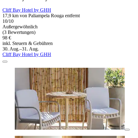
Cliff Bay Hotel by GHH
17,9 km von Paliampela Rouga entfernt
10/10
Außergewöhnlich
(3 Bewertungen)
98 €
inkl. Steuern & Gebühren
30. Aug.–31. Aug.
Cliff Bay Hotel by GHH