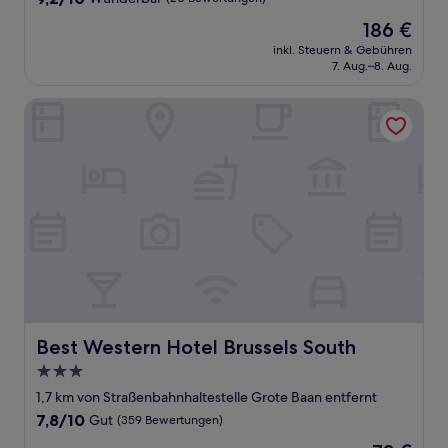
von
Der
186 €
10,
Preis
Wunderbar,
inkl. Steuern & Gebühren
beträgt
7. Aug.–8. Aug.
(20
186 €
Bewertungen)
Best Western Hotel Brussels South
Best Western Hotel Brussels South
Best Western Hotel Brussels South
3.0-
Sterne-
1,7 km von Straßenbahnhaltestelle Grote Baan entfernt
Unterkunft
7.8
7,8/10
Gut
(359 Bewertungen)
von