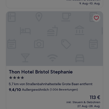
beträgt
9. Aug.–10. Aug.
(504
104 €
Bewertungen)
Thon Hotel Bristol Stephanie
Thon Hotel Bristol Stephanie
Thon Hotel Bristol Stephanie
4.0-
Sterne-
5,7 km von Straßenbahnhaltestelle Grote Baan entfernt
Unterkunft
9.4
9,4/10
Außergewöhnlich
(1.006 Bewertungen)
von
Der
113 €
10,
Preis
Außergewöhnlich,
inkl. Steuern & Gebühren
beträgt
27. Aug.–28. Aug.
(1.006