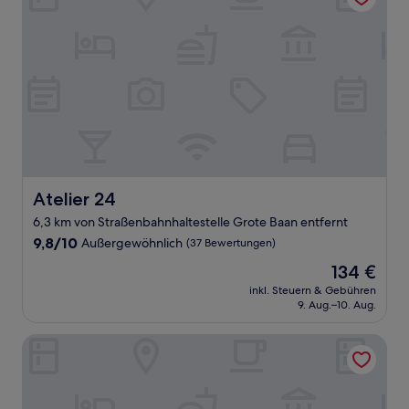
Atelier 24
Atelier 24
6,3 km von Straßenbahnhaltestelle Grote Baan entfernt
9.8
9,8/10
Außergewöhnlich
(37 Bewertungen)
von
Der
134 €
10,
Preis
Außergewöhnlich,
inkl. Steuern & Gebühren
beträgt
9. Aug.–10. Aug.
(37
134 €
Bewertungen)
Le Châtelain