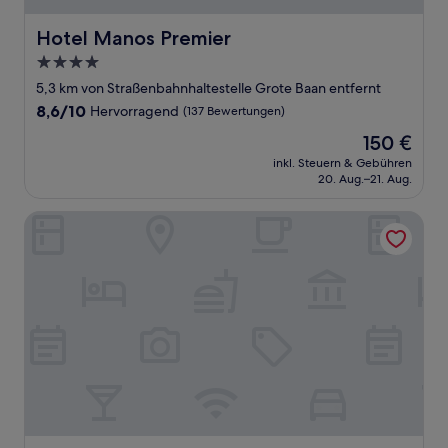
Hotel Manos Premier
Hotel Manos Premier
4.0-
Sterne-
5,3 km von Straßenbahnhaltestelle Grote Baan entfernt
Unterkunft
8.6
8,6/10
Hervorragend
(137 Bewertungen)
von
Der
150 €
10,
Preis
Hervorragend,
inkl. Steuern & Gebühren
beträgt
20. Aug.–21. Aug.
(137
150 €
Bewertungen)
Hygge Hotel