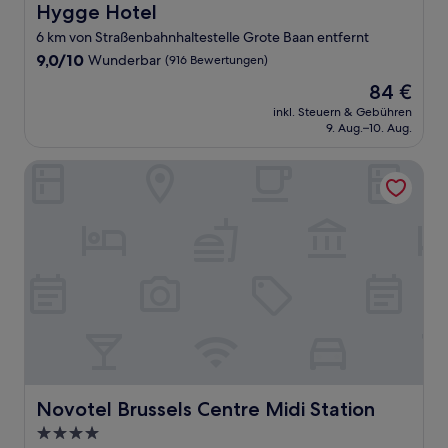
Hygge Hotel
Hygge Hotel
6 km von Straßenbahnhaltestelle Grote Baan entfernt
9.0
9,0/10
Wunderbar
(916 Bewertungen)
von
Der
84 €
10,
Preis
Wunderbar,
inkl. Steuern & Gebühren
beträgt
9. Aug.–10. Aug.
(916
84 €
Bewertungen)
Novotel Brussels Centre Midi Station
Novotel Brussels Centre Midi Station
Novotel Brussels Centre Midi Station
4.0-