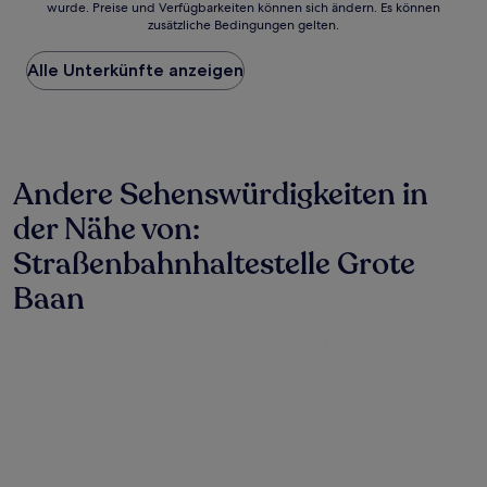
wurde. Preise und Verfügbarkeiten können sich ändern. Es können
der
zusätzliche Bedingungen gelten.
niedrigste
Preis
Alle Unterkünfte anzeigen
pro
Nacht,
der
in
den
letzten
Andere Sehenswürdigkeiten in
24 Stunden
für
der Nähe von:
einen
Aufenthalt
Straßenbahnhaltestelle Grote
mit
1 Übernachtung
Baan
von
2 Erwachsenen
gefunden
wurde.
Preise
und
Verfügbarkeiten
können
sich
ändern.