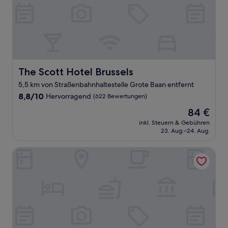
The Scott Hotel Brussels
The Scott Hotel Brussels
5,5 km von Straßenbahnhaltestelle Grote Baan entfernt
8.8
8,8/10
Hervorragend
(622 Bewertungen)
von
Der
84 €
10,
Preis
Hervorragend,
inkl. Steuern & Gebühren
beträgt
23. Aug.–24. Aug.
(622
84 €
Bewertungen)
Catalonia Brussels