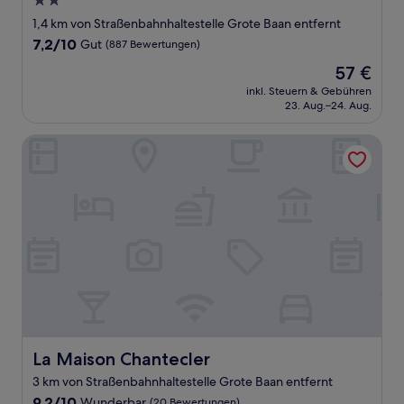
2.0-
Sterne-
1,4 km von Straßenbahnhaltestelle Grote Baan entfernt
Unterkunft
7.2
7,2/10
Gut
(887 Bewertungen)
von
Der
57 €
10,
Preis
Gut,
inkl. Steuern & Gebühren
beträgt
23. Aug.–24. Aug.
(887
57 €
Bewertungen)
La Maison Chantecler
La Maison Chantecler
La Maison Chantecler
3 km von Straßenbahnhaltestelle Grote Baan entfernt
9.2
9,2/10
Wunderbar
(20 Bewertungen)