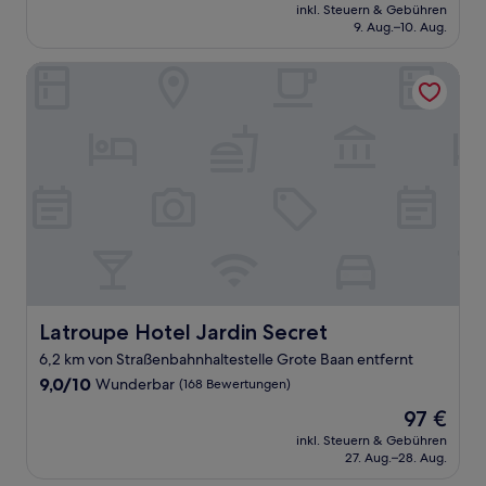
Preis
Hervorragend,
inkl. Steuern & Gebühren
beträgt
9. Aug.–10. Aug.
(1.008
115 €
Bewertungen)
Latroupe Hotel Jardin Secret
Latroupe Hotel Jardin Secret
Latroupe Hotel Jardin Secret
6,2 km von Straßenbahnhaltestelle Grote Baan entfernt
9.0
9,0/10
Wunderbar
(168 Bewertungen)
von
Der
97 €
10,
Preis
Wunderbar,
inkl. Steuern & Gebühren
beträgt
27. Aug.–28. Aug.
(168
97 €
Bewertungen)