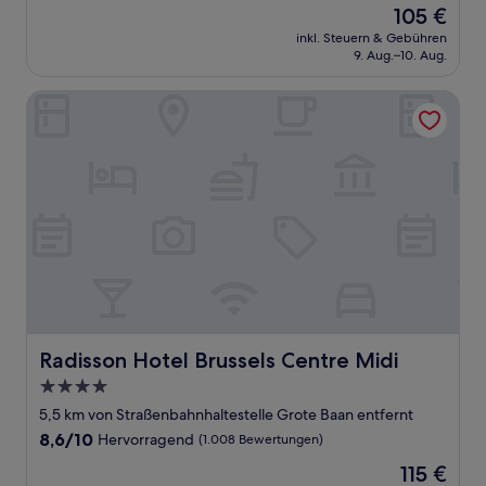
Der
105 €
10,
Preis
Hervorragend,
inkl. Steuern & Gebühren
beträgt
9. Aug.–10. Aug.
(235
105 €
Bewertungen)
Radisson Hotel Brussels Centre Midi
Radisson Hotel Brussels Centre Midi
Radisson Hotel Brussels Centre Midi
4.0-
Sterne-
5,5 km von Straßenbahnhaltestelle Grote Baan entfernt
Unterkunft
8.6
8,6/10
Hervorragend
(1.008 Bewertungen)
von
Der
115 €
10,