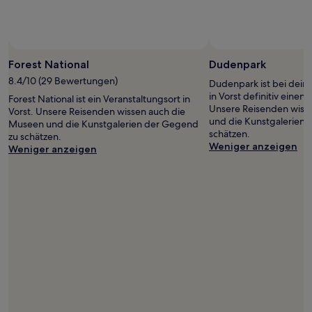
Es
können
zusätzliche
Bedingungen
gelten.
Forest National
Dudenpark
8.4/10 (29 Bewertungen)
Dudenpark ist bei dei
in Vorst definitiv einen
Forest National ist ein Veranstaltungsort in
Unsere Reisenden wiss
Vorst. Unsere Reisenden wissen auch die
und die Kunstgalerien
Museen und die Kunstgalerien der Gegend
schätzen.
zu schätzen.
Weniger anzeigen
Weniger anzeigen