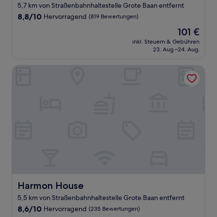
Sterne-
5,7 km von Straßenbahnhaltestelle Grote Baan entfernt
Unterkunft
8.8
8,8/10
Hervorragend
(819 Bewertungen)
von
Der
101 €
10,
Preis
Hervorragend,
inkl. Steuern & Gebühren
beträgt
23. Aug.–24. Aug.
(819
101 €
Bewertungen)
Harmon House
Harmon House
Harmon House
5,5 km von Straßenbahnhaltestelle Grote Baan entfernt
8.6
8,6/10
Hervorragend
(235 Bewertungen)
von