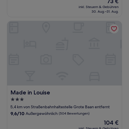
Der
73 €
10,
Preis
Gut,
inkl. Steuern & Gebühren
beträgt
30. Aug.–31. Aug.
(359
73 €
Bewertungen)
Made in Louise
Made in Louise
Made in Louise
3.0-
Sterne-
5,4 km von Straßenbahnhaltestelle Grote Baan entfernt
Unterkunft
9.6
9,6/10
Außergewöhnlich
(504 Bewertungen)
von
Der
104 €
10,
Preis
Außergewöhnlich,
inkl. Steuern & Gebühren