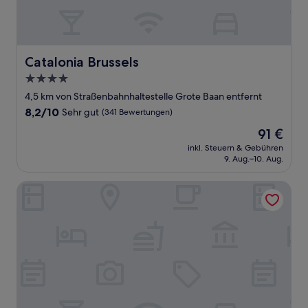
Catalonia Brussels
Catalonia Brussels
4.0-
Sterne-
4,5 km von Straßenbahnhaltestelle Grote Baan entfernt
Unterkunft
8.2
8,2/10
Sehr gut
(341 Bewertungen)
von
Der
91 €
10,
Preis
Sehr
inkl. Steuern & Gebühren
beträgt
9. Aug.–10. Aug.
gut,
91 €
(341
Bewertungen)
Le Louise Hotel Brussels - MGallery