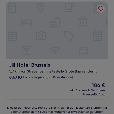
Jill Hotel Brussels
Jill Hotel Brussels
Jill Hotel Brussels
5,7 km von Straßenbahnhaltestelle Grote Baan entfernt
8.6
8,6/10
Hervorragend
(190 Bewertungen)
von
Der
106 €
10,
Preis
Hervorragend,
inkl. Steuern & Gebühren
beträgt
9. Aug.–10. Aug.
(190
106 €
Bewertungen)
Dies
Dies ist der niedrigste Preis pro Nacht, der in den letzten 24 Stunden für
einen Aufenthalt mit 1 Übernachtung von 2 Erwachsenen gefunden
ist