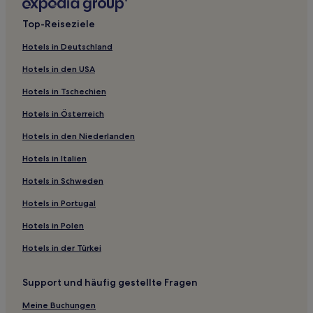
Sint-Ulriks-Kapelle: Hotels
Top-Reiseziele
Schepdaal: Hotels
Hotels in Deutschland
Bekkerzeel: Hotels
Hotels in den USA
Zellik: Hotels
Hotels in Tschechien
Sint-Anna Pede: Hotels
Hotels in Österreich
Ruisbroek: Hotels
Hotels in den Niederlanden
Beert: Hotels
Vlezenbeek: Hotels
Hotels in Italien
Hotels nahe Bahnhof Sint-Pieters-Leeuw Ruisbroek
Hotels in Schweden
Groot-Bijgaarden: Hotels
Hotels in Portugal
Hotels nahe Straßenbahnhaltestelle Wilderozen
Hotels in Polen
Wambeek: Hotels
Hotels in der Türkei
Dworp: Hotels
Support und häufig gestellte Fragen
Sint-Stevens-Woluwe: Hotels
Hotels nahe Brasserie Timmermans
Meine Buchungen