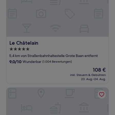
Le Châtelain
Le Châtelain
5.0-
Sterne-
5,4 km von Straßenbahnhaltestelle Grote Baan entfernt
Unterkunft
9.0
9,0/10
Wunderbar
(1.004 Bewertungen)
von
Der
108 €
10,
Preis
Wunderbar,
inkl. Steuern & Gebühren
beträgt
23. Aug.–24. Aug.
(1.004
108 €
Bewertungen)
The Scott Hotel Brussels