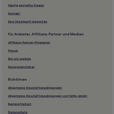
Hotels nahe Bahnhof Beersel Huizingen
Häufig gestellte Fragen
Lot: Hotels
Kontakt
Oudenaken: Hotels
Eine Unterkunft bewerten
Hotels nahe Bahnhof Buizingen
Für Anbieter, Affliliate-Partner und Medien
Diegem: Hotels
Affiliate-Partner-Programm
Sint-Kwintens-Lennik: Hotels
Ferienwohnungen in Zaventem
Presse
Hotels mit Parkplatz in Strombeek-Bever
Bei uns werben
Hotels mit Parkplatz in Aalst
Reiseveranstalter
Familien in Machelen
Richtlinien
Haustierfreundliche in Machelen
Allgemeine Geschäftsbedingungen
Lgbtqia-Freundliche in Diegem
Allgemeine Geschäftsbedingungen von FeWo-direkt
Haustierfreundliche in Zaventem
Hotels mit Parkplatz in Vilvoorde
Barrierefreiheit
4-Sterne-Hotels in Machelen
Datenschutz