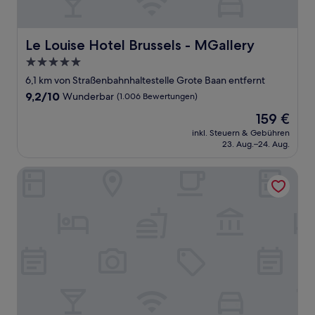
Le Louise Hotel Brussels - MGallery
Le Louise Hotel Brussels - MGallery
5.0-
Sterne-
6,1 km von Straßenbahnhaltestelle Grote Baan entfernt
Unterkunft
9.2
9,2/10
Wunderbar
(1.006 Bewertungen)
von
Der
159 €
10,
Preis
Wunderbar,
inkl. Steuern & Gebühren
beträgt
23. Aug.–24. Aug.
(1.006
159 €
Bewertungen)
Hotel Manos Premier