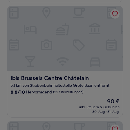
113 €
Bewertungen)
Ibis Brussels Centre Châtelain
Ibis Brussels Centre Châtelain
Ibis Brussels Centre Châtelain
5,1 km von Straßenbahnhaltestelle Grote Baan entfernt
8.8
8,8/10
Hervorragend
(227 Bewertungen)
von
Der
90 €
10,
Preis
Hervorragend,
inkl. Steuern & Gebühren
beträgt
30. Aug.–31. Aug.
(227
90 €
Bewertungen)
Atelier 24