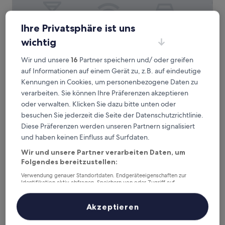
Ihre Privatsphäre ist uns
B&B Brigitte & Alain
B&B Brigitte & Alain
wichtig
2,3 km von Straßenbahnhaltestelle Grote Baan entfernt
Wir und unsere
16
Partner speichern und/ oder greifen
9.6
9,6/10
Außergewöhnlich
(18 Bewertungen)
auf Informationen auf einem Gerät zu, z.B. auf eindeutige
von
Der
131 €
10,
Kennungen in Cookies, um personenbezogene Daten zu
Preis
Außergewöhnlich,
inkl. Steuern & Gebühren
verarbeiten. Sie können Ihre Präferenzen akzeptieren
beträgt
10. Aug.–11. Aug.
(18
oder verwalten. Klicken Sie dazu bitte unten oder
131 €
Bewertungen)
besuchen Sie jederzeit die Seite der Datenschutzrichtlinie.
DC Sleep & Go Brussels West
Diese Präferenzen werden unseren Partnern signalisiert
und haben keinen Einfluss auf Surfdaten.
Wir und unsere Partner verarbeiten Daten, um
Folgendes bereitzustellen:
Verwendung genauer Standortdaten. Endgeräteeigenschaften zur
Identifikation aktiv abfragen. Speichern von oder Zugriff auf
Informationen auf einem Endgerät. Personalisierte Werbung und
Inhalte, Messung von Werbeleistung und der Performance von Inhalten,
Zielgruppenforschung sowie Entwicklung und Verbesserung von
Akzeptieren
Angeboten.
Liste der Partner (Lieferanten)