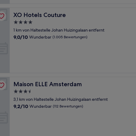
XO Hotels Couture
XO Hotels Couture
4.0-
Sterne-
1 km von Haltestelle Johan Huizingalaan entfernt
Unterkunft
9.0
9,0/10
Wunderbar
(1.005 Bewertungen)
von
10,
Wunderbar,
(1.005
Bewertungen)
Maison ELLE Amsterdam
Maison ELLE Amsterdam
3.5-
Sterne-
3,1 km von Haltestelle Johan Huizingalaan entfernt
Unterkunft
9.2
9,2/10
Wunderbar
(112 Bewertungen)
von
10,
Wunderbar,
(112
Bewertungen)