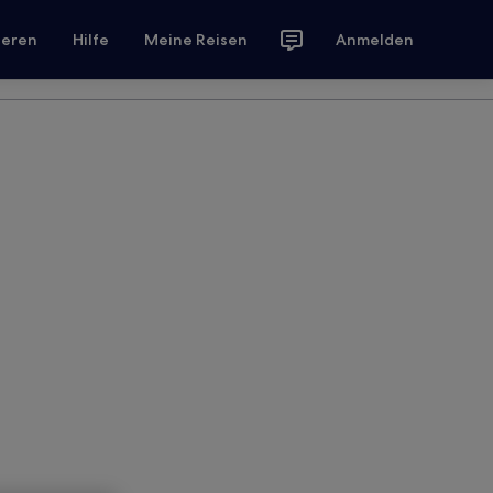
ieren
Hilfe
Meine Reisen
Anmelden