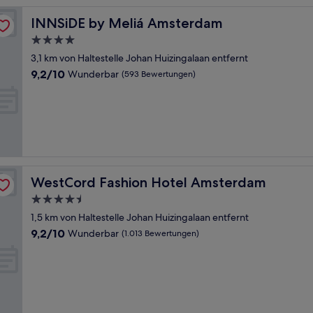
INNSiDE by Meliá Amsterdam
INNSiDE by Meliá Amsterdam
4.0-
Sterne-
3,1 km von Haltestelle Johan Huizingalaan entfernt
Unterkunft
9.2
9,2/10
Wunderbar
(593 Bewertungen)
von
10,
Wunderbar,
(593
Bewertungen)
WestCord Fashion Hotel Amsterdam
WestCord Fashion Hotel Amsterdam
4.5-
Sterne-
1,5 km von Haltestelle Johan Huizingalaan entfernt
Unterkunft
9.2
9,2/10
Wunderbar
(1.013 Bewertungen)
von
10,
Wunderbar,
(1.013
Bewertungen)