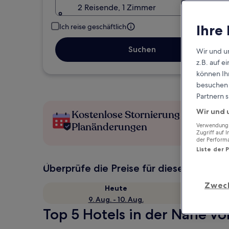
2 Reisende, 1 Zimmer
Ihre
Ich reise geschäftlich
Suchen
Wir und u
z.B. auf 
können Ihr
besuchen S
Partnern s
Wir und 
Kostenlose Stornierung bei
Planänderungen
Verwendung g
Zugriff auf 
der Perform
Liste der 
Überprüfe die Preise für diese Daten
Zwec
Heute
9. Aug. - 10. Aug.
Top 5 Hotels in der Nähe vo