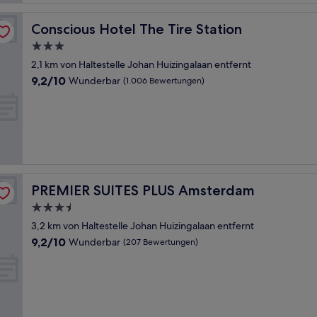
Conscious Hotel The Tire Station
Conscious Hotel The Tire Station
3.0-
Sterne-
2,1 km von Haltestelle Johan Huizingalaan entfernt
Unterkunft
9.2
9,2/10
Wunderbar
(1.006 Bewertungen)
von
10,
Wunderbar,
(1.006
Bewertungen)
PREMIER SUITES PLUS Amsterdam
PREMIER SUITES PLUS Amsterdam
3.5-
Sterne-
3,2 km von Haltestelle Johan Huizingalaan entfernt
Unterkunft
9.2
9,2/10
Wunderbar
(207 Bewertungen)
von
10,
Wunderbar,
(207
Bewertungen)