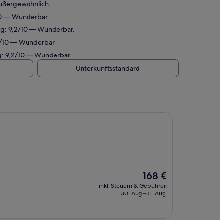
Außergewöhnlich.
/10 — Wunderbar.
ung: 9,2/10 — Wunderbar.
,2/10 — Wunderbar.
ng: 9,2/10 — Wunderbar.
Unterkunftsstandard
Der
168 €
Preis
inkl. Steuern & Gebühren
beträgt
30. Aug.–31. Aug.
168 €