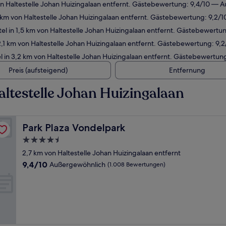
n Haltestelle Johan Huizingalaan entfernt. Gästebewertung: 9,4/10 — 
 km von Haltestelle Johan Huizingalaan entfernt. Gästebewertung: 9,2
l in 1,5 km von Haltestelle Johan Huizingalaan entfernt. Gästebewert
,1 km von Haltestelle Johan Huizingalaan entfernt. Gästebewertung: 9
 in 3,2 km von Haltestelle Johan Huizingalaan entfernt. Gästebewertu
Preis (aufsteigend)
Entfernung
ltestelle Johan Huizingalaan
Park Plaza Vondelpark
Park Plaza Vondelpark
4.5-
Sterne-
2,7 km von Haltestelle Johan Huizingalaan entfernt
Unterkunft
9.4
9,4/10
Außergewöhnlich
(1.008 Bewertungen)
von
10,
Außergewöhnlich,
(1.008
Bewertungen)