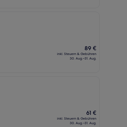
Der
89 €
Preis
inkl. Steuern & Gebühren
beträgt
30. Aug.–31. Aug.
89 €
Der
61 €
Preis
inkl. Steuern & Gebühren
beträgt
30. Aug.–31. Aug.