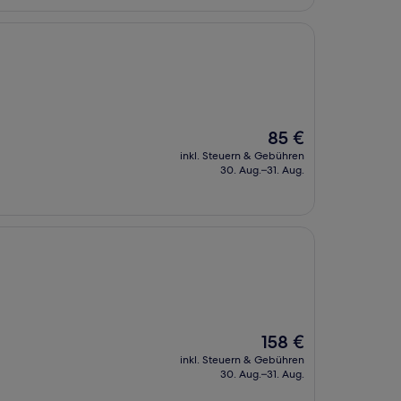
Der
85 €
Preis
inkl. Steuern & Gebühren
beträgt
30. Aug.–31. Aug.
85 €
Der
158 €
Preis
inkl. Steuern & Gebühren
beträgt
30. Aug.–31. Aug.
158 €