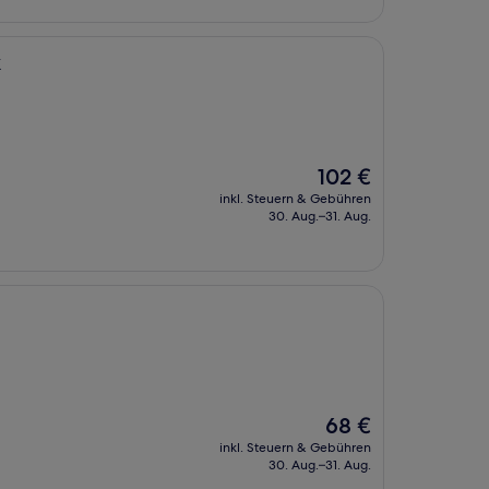
k
Der
102 €
Preis
inkl. Steuern & Gebühren
beträgt
30. Aug.–31. Aug.
102 €
Der
68 €
Preis
inkl. Steuern & Gebühren
beträgt
30. Aug.–31. Aug.
68 €