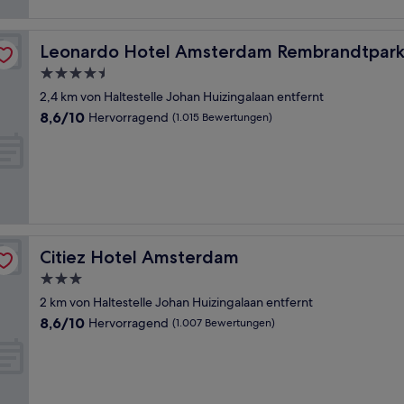
Leonardo Hotel Amsterdam Rembrandtpark
Leonardo Hotel Amsterdam Rembrandtpar
4.5-
Sterne-
2,4 km von Haltestelle Johan Huizingalaan entfernt
Unterkunft
8.6
8,6/10
Hervorragend
(1.015 Bewertungen)
von
10,
Hervorragend,
(1.015
Bewertungen)
Citiez Hotel Amsterdam
Citiez Hotel Amsterdam
3.0-
Sterne-
2 km von Haltestelle Johan Huizingalaan entfernt
Unterkunft
8.6
8,6/10
Hervorragend
(1.007 Bewertungen)
von
10,
Hervorragend,
(1.007
Bewertungen)