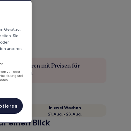
em Gerät zu,
eiten. Sie
 oder
rden unseren
n:
Mehr sparen mit Preisen für
Mitglieder
chern von oder
rbeleistung und
boten.
ptieren
e
In zwei Wochen
21. Aug. - 23. Aug.
uf einen Blick