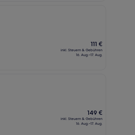
Der
111 €
Preis
inkl. Steuern & Gebühren
beträgt
16. Aug.–17. Aug.
111 €
Der
149 €
Preis
inkl. Steuern & Gebühren
beträgt
16. Aug.–17. Aug.
149 €