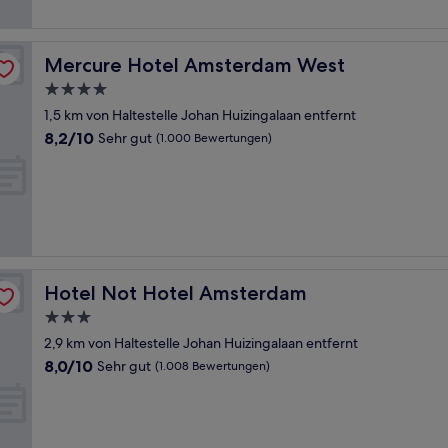
Mercure Hotel Amsterdam West
Mercure Hotel Amsterdam West
4.0-
Sterne-
1,5 km von Haltestelle Johan Huizingalaan entfernt
Unterkunft
8.2
8,2/10
Sehr gut
(1.000 Bewertungen)
von
10,
Sehr
gut,
(1.000
Bewertungen)
Hotel Not Hotel Amsterdam
Hotel Not Hotel Amsterdam
3.0-
Sterne-
2,9 km von Haltestelle Johan Huizingalaan entfernt
Unterkunft
8.0
8,0/10
Sehr gut
(1.008 Bewertungen)
von
10,
Sehr
gut,