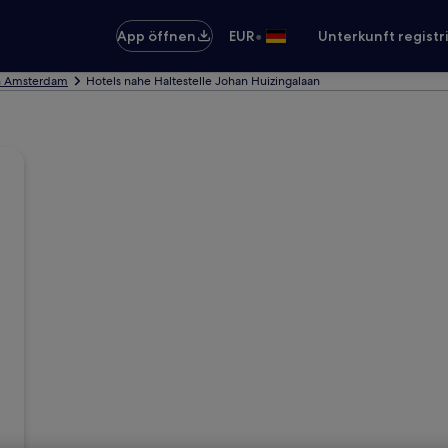
•
App öffnen
EUR
Unterkunft registr
in Amsterdam
Hotels nahe Haltestelle Johan Huizingalaan