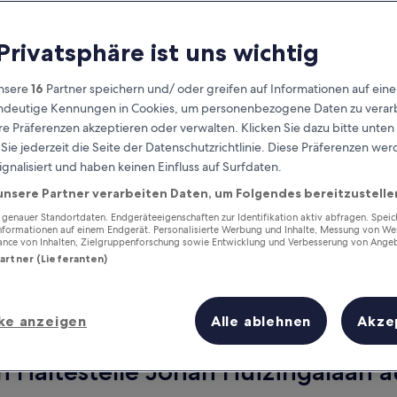
 Privatsphäre ist uns wichtig
nsere
16
Partner speichern und/ oder greifen auf Informationen auf ein
eindeutige Kennungen in Cookies, um personenbezogene Daten zu verarb
e Präferenzen akzeptieren oder verwalten. Klicken Sie dazu bitte unten
ie jederzeit die Seite der Datenschutzrichtlinie. Diese Präferenzen we
ignalisiert und haben keinen Einfluss auf Surfdaten.
unsere Partner verarbeiten Daten, um Folgendes bereitzustelle
Verdiene Prämien für jede
wahrgenommene Übernachtung
enauer Standortdaten. Endgeräteeigenschaften zur Identifikation aktiv abfragen. Spei
Informationen auf einem Endgerät. Personalisierte Werbung und Inhalte, Messung von We
ance von Inhalten, Zielgruppenforschung sowie Entwicklung und Verbesserung von Ange
Partner (Lieferanten)
ke anzeigen
Alle ablehnen
Akze
Morgen
Nächstes Wochenend
10. Aug. - 11. Aug.
14. Aug. - 16. Aug.
n Haltestelle Johan Huizingalaan a