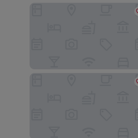
INNSiDE by Meliá Amsterdam
WestCord Fashion Hotel Amsterdam