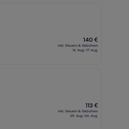
Der
140 €
Preis
inkl. Steuern & Gebühren
beträgt
16. Aug.–17. Aug.
140 €
Der
113 €
Preis
inkl. Steuern & Gebühren
beträgt
25. Aug.–26. Aug.
113 €