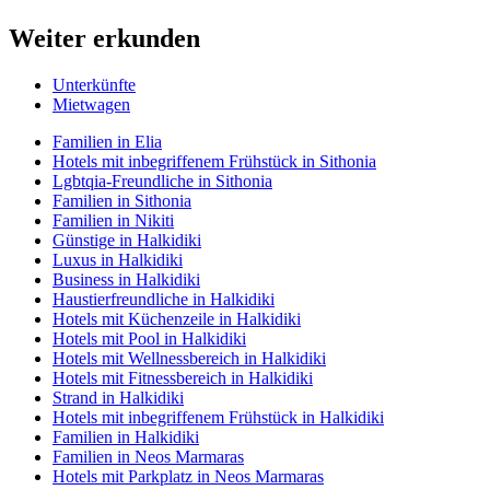
Weiter erkunden
Unterkünfte
Mietwagen
Familien in Elia
Hotels mit inbegriffenem Frühstück in Sithonia
Lgbtqia-Freundliche in Sithonia
Familien in Sithonia
Familien in Nikiti
Günstige in Halkidiki
Luxus in Halkidiki
Business in Halkidiki
Haustierfreundliche in Halkidiki
Hotels mit Küchenzeile in Halkidiki
Hotels mit Pool in Halkidiki
Hotels mit Wellnessbereich in Halkidiki
Hotels mit Fitnessbereich in Halkidiki
Strand in Halkidiki
Hotels mit inbegriffenem Frühstück in Halkidiki
Familien in Halkidiki
Familien in Neos Marmaras
Hotels mit Parkplatz in Neos Marmaras