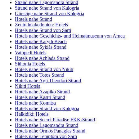
Strand nahe Lagomandra Strand
Strand nahe Strand von Kalogria
Günstige nahe Strand von Kalogria
Hotels nahe Strand
Zentralmakedonien: Hotels
Hotels nahe Strand von Sarti
Hotels nahe Geschichts- und Heimatmuseum von Arnea
Hotels nahe Karydi Beach
Hotels nahe Sykiás Strand
Vatopedi Hotels
Hotels nahe Achlada Strand
Sithonia Hotels
Hotels nahe Strand von Nikiti
Hotels nahe Totos Strand
Hotels nahe Agii Theodori Strand
Nikiti Hotels
Hotels nahe Azapiko Strand
Hotels nahe Kastri Strand
Hotels nahe Komítsa
Hotels nahe Strand von Kalogria
Halkidiki: Hotels
Hotels nahe Secret Paradise FKK-Strand
Hotels nahe Lagomandra Strand
Hotels nahe Ormos Panagias Strand
Hotels nahe Templom von Sarti