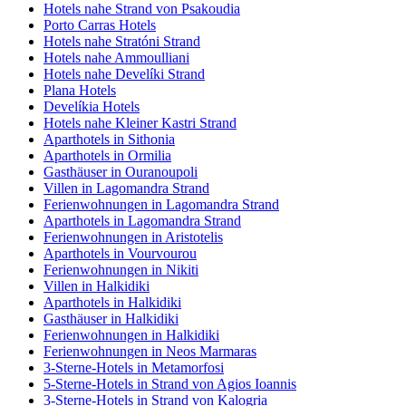
Hotels nahe Strand von Psakoudia
Porto Carras Hotels
Hotels nahe Stratóni Strand
Hotels nahe Ammoulliani
Hotels nahe Develíki Strand
Plana Hotels
Develíkia Hotels
Hotels nahe Kleiner Kastri Strand
Aparthotels in Sithonia
Aparthotels in Ormilia
Gasthäuser in Ouranoupoli
Villen in Lagomandra Strand
Ferienwohnungen in Lagomandra Strand
Aparthotels in Lagomandra Strand
Ferienwohnungen in Aristotelis
Aparthotels in Vourvourou
Ferienwohnungen in Nikiti
Villen in Halkidiki
Aparthotels in Halkidiki
Gasthäuser in Halkidiki
Ferienwohnungen in Halkidiki
Ferienwohnungen in Neos Marmaras
3-Sterne-Hotels in Metamorfosi
5-Sterne-Hotels in Strand von Agios Ioannis
3-Sterne-Hotels in Strand von Kalogria