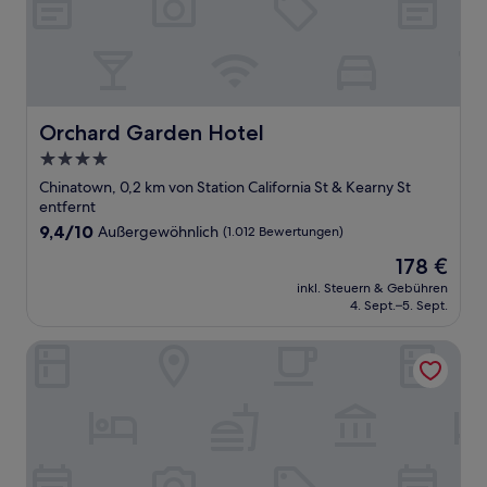
Orchard Garden Hotel
Orchard Garden Hotel
4.0-
Sterne-
Chinatown, 0,2 km von Station California St & Kearny St
Unterkunft
entfernt
9.4
9,4/10
Außergewöhnlich
(1.012 Bewertungen)
von
Der
178 €
10,
Preis
Außergewöhnlich,
inkl. Steuern & Gebühren
beträgt
4. Sept.–5. Sept.
(1.012
178 €
Bewertungen)
White Swan Inn