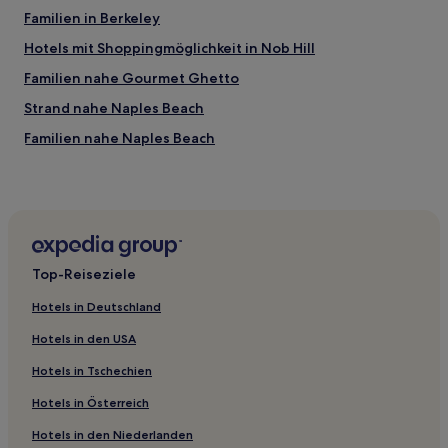
Familien in Berkeley
Hotels mit Shoppingmöglichkeit in Nob Hill
Familien nahe Gourmet Ghetto
Strand nahe Naples Beach
Familien nahe Naples Beach
Hotels mit Pool in Novato
Hotels mit Pool in San Ramon
Business in Tenderloin
Günstige in Tenderloin
Top-Reiseziele
Business in Alameda
Hotels in Deutschland
Historische nahe Van Ness Avenue
Hotels in den USA
Hotels mit Shoppingmöglichkeit nahe Van Ness Avenue
Hotels in Tschechien
Hotels mit Parkplatz nahe Van Ness Avenue
Hotels in Österreich
Günstige nahe Van Ness Avenue
Hotels in den Niederlanden
Haustierfreundliche in Oakland