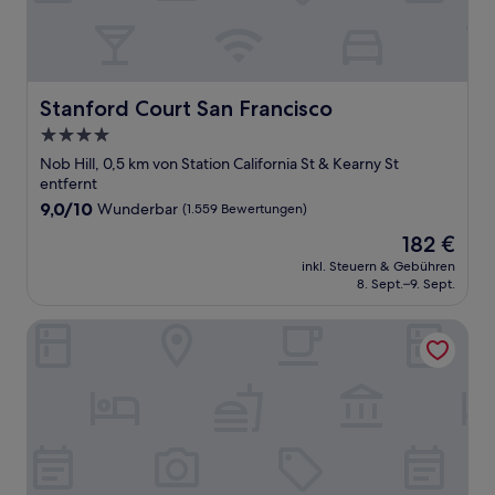
Stanford Court San Francisco
Stanford Court San Francisco
4.0-
Sterne-
Nob Hill, 0,5 km von Station California St & Kearny St
Unterkunft
entfernt
9.0
9,0/10
Wunderbar
(1.559 Bewertungen)
von
Der
182 €
10,
Preis
Wunderbar,
inkl. Steuern & Gebühren
beträgt
8. Sept.–9. Sept.
(1.559
182 €
Bewertungen)
The Clancy, Autograph Collection by Marriott