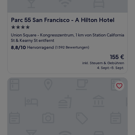
Parc 55 San Francisco - A Hilton Hotel
Parc 55 San Francisco - A Hilton Hotel
4.0-
Sterne-
Union Square - Kongresszentrum, 1 km von Station California
Unterkunft
St & Kearny St entfernt
8.8
8,8/10
Hervorragend
(1.592 Bewertungen)
von
Der
155 €
10,
Preis
Hervorragend,
inkl. Steuern & Gebühren
beträgt
4. Sept.–5. Sept.
(1.592
155 €
Bewertungen)
Cornell Hotel