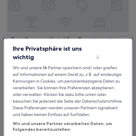
Four Seasons Hotel San Francisco at Embarcadero
Four Seasons Hotel San Francisco at
Embarcadero
Ihre Privatsphäre ist uns
5.0-
wichtig
Sterne-
Financial District, 0,4 km von Station California St & Kearny St
Unterkunft
entfernt
Wir und unsere
16
Partner speichern und/ oder greifen
9.6
9,6/10
auf Informationen auf einem Gerät zu, z.B. auf eindeutige
Außergewöhnlich
(1.005 Bewertungen)
von
Kennungen in Cookies, um personenbezogene Daten zu
Der
480 €
10,
verarbeiten. Sie können Ihre Präferenzen akzeptieren
Preis
Außergewöhnlich,
inkl. Steuern & Gebühren
beträgt
oder verwalten. Klicken Sie dazu bitte unten oder
4. Sept.–5. Sept.
(1.005
480 €
besuchen Sie jederzeit die Seite der Datenschutzrichtlinie.
Bewertungen)
citizenM San Francisco Union Square
Diese Präferenzen werden unseren Partnern signalisiert
und haben keinen Einfluss auf Surfdaten.
Wir und unsere Partner verarbeiten Daten, um
Folgendes bereitzustellen: