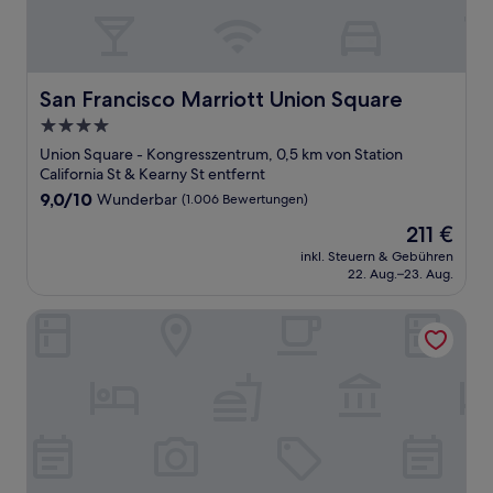
San Francisco Marriott Union Square
San Francisco Marriott Union Square
4.0-
Sterne-
Union Square - Kongresszentrum, 0,5 km von Station
Unterkunft
California St & Kearny St entfernt
9.0
9,0/10
Wunderbar
(1.006 Bewertungen)
von
Der
211 €
10,
Preis
Wunderbar,
inkl. Steuern & Gebühren
beträgt
22. Aug.–23. Aug.
(1.006
211 €
Bewertungen)
Handlery Union Square Hotel