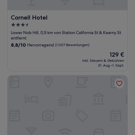
Cornell Hotel
Cornell Hotel
3.5-
Sterne-
Lower Nob Hill, 0,5 km von Station California St & Kearny St
Unterkunft
entfernt
8.8
8,8/10
Hervorragend
(1.007 Bewertungen)
von
Der
129 €
10,
Preis
Hervorragend,
inkl. Steuern & Gebühren
beträgt
31. Aug.–1. Sept.
(1.007
129 €
Bewertungen)
The Westin St. Francis San Francisco on Union Square