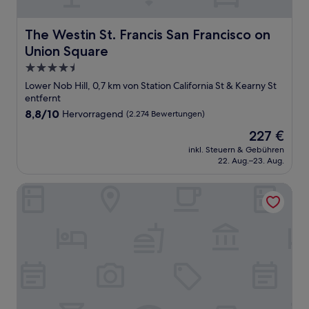
The Westin St. Francis San Francisco on Union Square
The Westin St. Francis San Francisco on
Union Square
4.5-
Sterne-
Lower Nob Hill, 0,7 km von Station California St & Kearny St
Unterkunft
entfernt
8.8
8,8/10
Hervorragend
(2.274 Bewertungen)
von
Der
227 €
10,
Preis
Hervorragend,
inkl. Steuern & Gebühren
beträgt
22. Aug.–23. Aug.
(2.274
227 €
Bewertungen)
Hotel Fusion