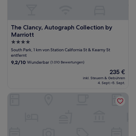
The Clancy, Autograph Collection by Marriott
The Clancy, Autograph Collection by
Marriott
4.0-
Sterne-
South Park, 1 km von Station California St & Kearny St
Unterkunft
entfernt
9.2
9,2/10
Wunderbar
(1.010 Bewertungen)
von
Der
235 €
10,
Preis
Wunderbar,
inkl. Steuern & Gebühren
beträgt
4. Sept.–5. Sept.
(1.010
235 €
Bewertungen)
Royal Pacific Motor Inn