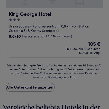
King George Hotel
King George Hotel
3.0-
Sterne-
Union Square - Kongresszentrum, 0,8 km von Station
Unterkunft
California St & Kearny St entfernt
8.6
8,6/10
Hervorragend
(2.216 Bewertungen)
von
Der
105 €
10,
Preis
Hervorragend,
inkl. Steuern & Gebühren
beträgt
17. Aug.–18. Aug.
(2.216
105 €
Bewertungen)
Dies
Dies ist der niedrigste Preis pro Nacht, der in den letzten 24 Stunden für
einen Aufenthalt mit 1 Übernachtung von 2 Erwachsenen gefunden
ist
wurde. Preise und Verfügbarkeiten können sich ändern. Es können
der
zusätzliche Bedingungen gelten.
niedrigste
Preis
Alle Unterkünfte anzeigen
pro
Nacht,
der
in
Vergleiche beliebte Hotels in der
den