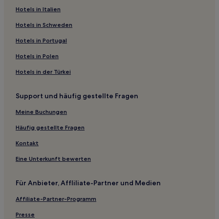
Hotels mit Parkplatz in Fremont
Hotels in Italien
Lgbtqia-Freundliche in Millbrae
Hotels in Schweden
Günstige in Emeryville
Hotels in Portugal
Familien in San Francisco
Hotels in Polen
Lgbtqia-Freundliche in San Francisco
Hotels in der Türkei
Haustierfreundliche in San Francisco
Support und häufig gestellte Fragen
Lgbtqia-Freundliche in South San Francisco
Familien in South San Francisco
Meine Buchungen
Hotels mit Küchenzeile in Richmond
Häufig gestellte Fragen
Familien in Alameda County
Kontakt
Familien nahe Bolinas Beach
Eine Unterkunft bewerten
Familien in Menlo Park
Für Anbieter, Affliliate-Partner und Medien
Hotels mit Pool in Menlo Park
Affiliate-Partner-Programm
Business in Menlo Park
Luxus in Santa Clara
Presse