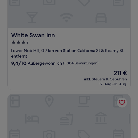
White Swan Inn
White Swan Inn
3.5-
Sterne-
Lower Nob Hill, 0,7 km von Station California St & Kearny St
Unterkunft
entfernt
9.4
9,4/10
Außergewöhnlich
(1.004 Bewertungen)
von
Der
211 €
10,
Preis
Außergewöhnlich,
inkl. Steuern & Gebühren
beträgt
12. Aug.–13. Aug.
(1.004
211 €
Bewertungen)
Inn At Union Square