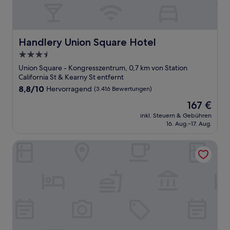
Handlery Union Square Hotel
Handlery Union Square Hotel
3.5-
Sterne-
Union Square - Kongresszentrum, 0,7 km von Station
Unterkunft
California St & Kearny St entfernt
8.8
8,8/10
Hervorragend
(3.416 Bewertungen)
von
Der
167 €
10,
Preis
Hervorragend,
inkl. Steuern & Gebühren
beträgt
16. Aug.–17. Aug.
(3.416
167 €
Bewertungen)
Hotel 32One