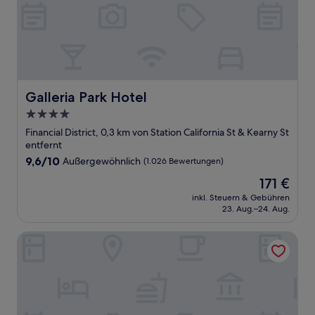
Galleria Park Hotel
Galleria Park Hotel
4.0-
Sterne-
Financial District, 0,3 km von Station California St & Kearny St
Unterkunft
entfernt
9.6
9,6/10
Außergewöhnlich
(1.026 Bewertungen)
von
Der
171 €
10,
Preis
Außergewöhnlich,
inkl. Steuern & Gebühren
beträgt
23. Aug.–24. Aug.
(1.026
171 €
Bewertungen)
Four Seasons Hotel San Francisco at Embarcadero