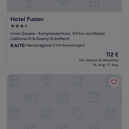
Hotel Fusion
Hotel Fusion
3.5-
Sterne-
Union Square - Kongresszentrum, 0,9 km von Station
Unterkunft
California St & Kearny St entfernt
8.6
8,6/10
Hervorragend
(1.016 Bewertungen)
von
Der
112 €
10,
Preis
Hervorragend,
inkl. Steuern & Gebühren
beträgt
16. Aug.–17. Aug.
(1.016
112 €
Bewertungen)
King George Hotel