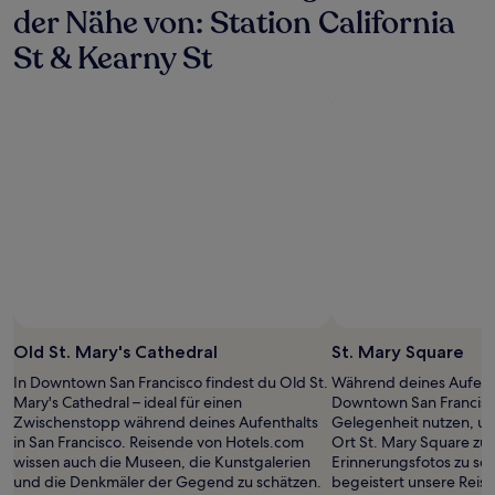
der Nähe von: Station California
St & Kearny St
Foto von Vicki Kershaw
Öffentliches
Foto
Old St. Mary's Cathedral
St. Mary Square
von
In Downtown San Francisco findest du Old St.
Während deines Aufent
Vicki
Mary's Cathedral – ideal für einen
Downtown San Francisco
Kershaw
Zwischenstopp während deines Aufenthalts
Gelegenheit nutzen, u
in San Francisco. Reisende von Hotels.com
Ort St. Mary Square zu
wissen auch die Museen, die Kunstgalerien
Erinnerungsfotos zu sc
und die Denkmäler der Gegend zu schätzen.
begeistert unsere Reis