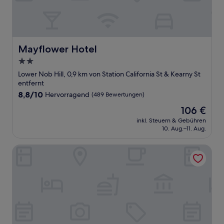
Mayflower Hotel
Mayflower Hotel
2.0-
Sterne-
Lower Nob Hill, 0,9 km von Station California St & Kearny St
Unterkunft
entfernt
8.8
8,8/10
Hervorragend
(489 Bewertungen)
von
Der
106 €
10,
Preis
Hervorragend,
inkl. Steuern & Gebühren
beträgt
10. Aug.–11. Aug.
(489
106 €
Bewertungen)
San Francisco Marriott Union Square