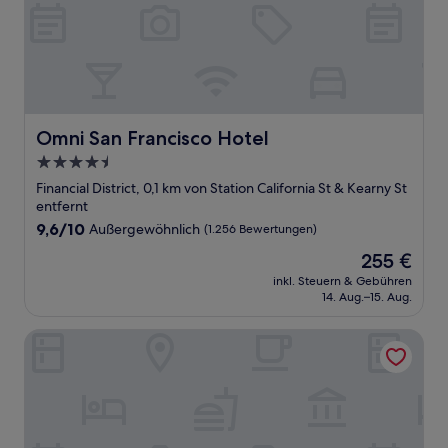
Omni San Francisco Hotel
Omni San Francisco Hotel
4.5-
Sterne-
Financial District, 0,1 km von Station California St & Kearny St
Unterkunft
entfernt
9.6
9,6/10
Außergewöhnlich
(1.256 Bewertungen)
von
Der
255 €
10,
Preis
Außergewöhnlich,
inkl. Steuern & Gebühren
beträgt
14. Aug.–15. Aug.
(1.256
255 €
Bewertungen)
Hotel Emblem San Francisco