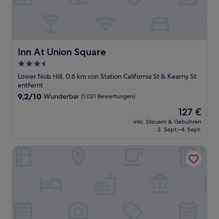
Inn At Union Square
Inn At Union Square
3.5-
Sterne-
Lower Nob Hill, 0,6 km von Station California St & Kearny St
Unterkunft
entfernt
9.2
9,2/10
Wunderbar
(1.021 Bewertungen)
von
Der
127 €
10,
Preis
Wunderbar,
inkl. Steuern & Gebühren
beträgt
3. Sept.–4. Sept.
(1.021
127 €
Bewertungen)
Stanford Court San Francisco