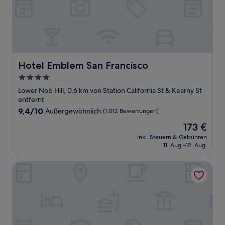
Hotel Emblem San Francisco
Hotel Emblem San Francisco
4.0-
Sterne-
Lower Nob Hill, 0,6 km von Station California St & Kearny St
Unterkunft
entfernt
9.4
9,4/10
Außergewöhnlich
(1.012 Bewertungen)
von
Der
173 €
10,
Preis
Außergewöhnlich,
inkl. Steuern & Gebühren
beträgt
11. Aug.–12. Aug.
(1.012
173 €
Bewertungen)
Orchard Garden Hotel