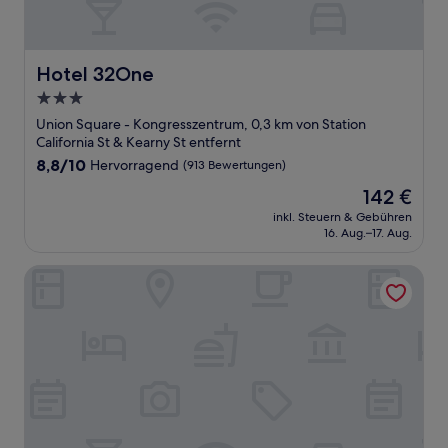
Hotel 32One
Hotel 32One
3.0-
Sterne-
Union Square - Kongresszentrum, 0,3 km von Station
Unterkunft
California St & Kearny St entfernt
8.8
8,8/10
Hervorragend
(913 Bewertungen)
von
Der
142 €
10,
Preis
Hervorragend,
inkl. Steuern & Gebühren
beträgt
16. Aug.–17. Aug.
(913
142 €
Bewertungen)
Parc 55 San Francisco - A Hilton Hotel