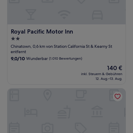
Royal Pacific Motor Inn
Royal Pacific Motor Inn
2.0-
Sterne-
Chinatown, 0,6 km von Station California St & Kearny St
Unterkunft
entfernt
9.0
9,0/10
Wunderbar
(1.010 Bewertungen)
von
Der
140 €
10,
Preis
Wunderbar,
inkl. Steuern & Gebühren
beträgt
12. Aug.–13. Aug.
(1.010
140 €
Bewertungen)
Mayflower Hotel