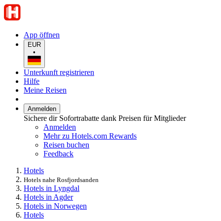
App öffnen
EUR
•
Unterkunft registrieren
Hilfe
Meine Reisen
Anmelden
Sichere dir Sofortrabatte dank Preisen für Mitglieder
Anmelden
Mehr zu Hotels.com Rewards
Reisen buchen
Feedback
Hotels
Hotels nahe Rosfjordsanden
Hotels in Lyngdal
Hotels in Agder
Hotels in Norwegen
Hotels