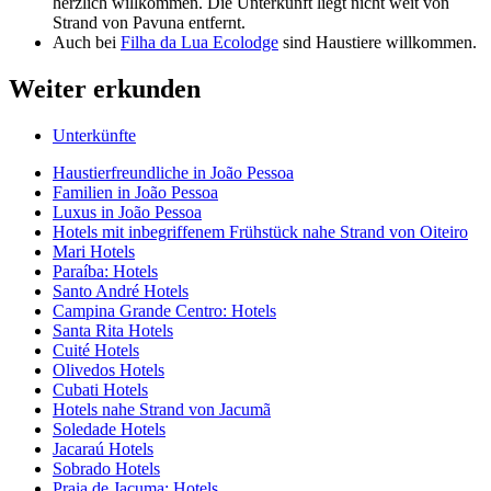
herzlich willkommen. Die Unterkunft liegt nicht weit von
Strand von Pavuna entfernt.
Auch bei
Filha da Lua Ecolodge
sind Haustiere willkommen.
Weiter erkunden
Unterkünfte
Haustierfreundliche in João Pessoa
Familien in João Pessoa
Luxus in João Pessoa
Hotels mit inbegriffenem Frühstück nahe Strand von Oiteiro
Mari Hotels
Paraíba: Hotels
Santo André Hotels
Campina Grande Centro: Hotels
Santa Rita Hotels
Cuité Hotels
Olivedos Hotels
Cubati Hotels
Hotels nahe Strand von Jacumã
Soledade Hotels
Jacaraú Hotels
Sobrado Hotels
Praia de Jacuma: Hotels