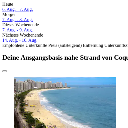
Heute
6. Aug. - 7. Aug.
Morgen
7. Aug. - 8. Aug.
Dieses Wochenende
7. Aug. - 9. Aug.
Nächstes Wochenende
14. Aug. - 16. Aug.
Empfohlene Unterkünfte
Preis (aufsteigend)
Entfernung
Unterkunftss
Deine Ausgangsbasis nahe Strand von Coqu