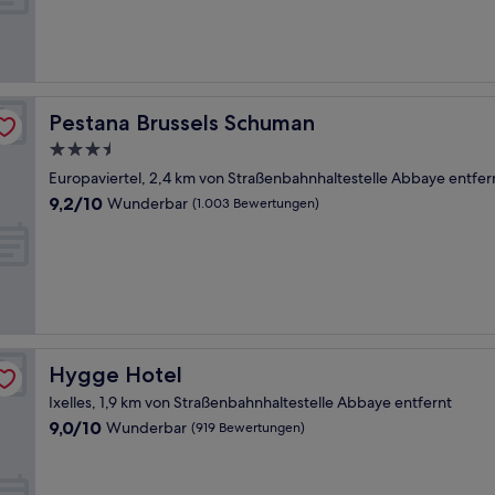
(871
Bewertungen)
Pestana Brussels Schuman
Pestana Brussels Schuman
3.5-
Sterne-
Europaviertel, 2,4 km von Straßenbahnhaltestelle Abbaye entfer
Unterkunft
9.2
9,2/10
Wunderbar
(1.003 Bewertungen)
von
10,
Wunderbar,
(1.003
Bewertungen)
Hygge Hotel
Hygge Hotel
Ixelles, 1,9 km von Straßenbahnhaltestelle Abbaye entfernt
9.0
9,0/10
Wunderbar
(919 Bewertungen)
von
10,
Wunderbar,