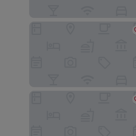
Thon Hotel Bristol Stephanie
Moxy Brussels City Center