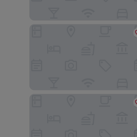
The Hotel
Courtyard by Marriott Brussels EU