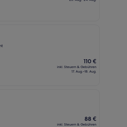
120 €
nt
Der
110 €
Preis
inkl. Steuern & Gebühren
beträgt
17. Aug.–18. Aug.
110 €
Der
88 €
Preis
inkl. Steuern & Gebühren