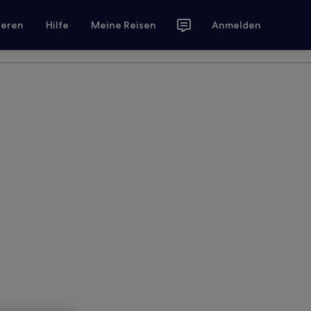
ieren
Hilfe
Meine Reisen
Anmelden