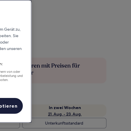
em Gerät zu,
eiten. Sie
 oder
rden unseren
n:
Mehr sparen mit Preisen für
Mitglieder
chern von oder
rbeleistung und
boten.
ptieren
e
In zwei Wochen
21. Aug. - 23. Aug.
Unterkunftsstandard