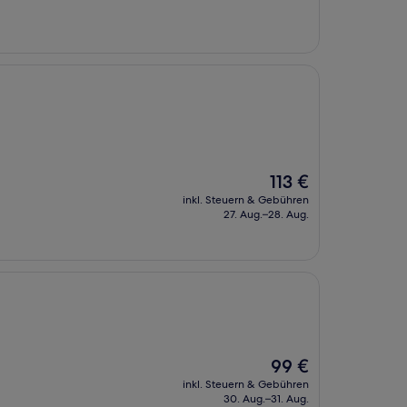
Der
113 €
Preis
inkl. Steuern & Gebühren
beträgt
27. Aug.–28. Aug.
113 €
Der
99 €
Preis
inkl. Steuern & Gebühren
beträgt
30. Aug.–31. Aug.