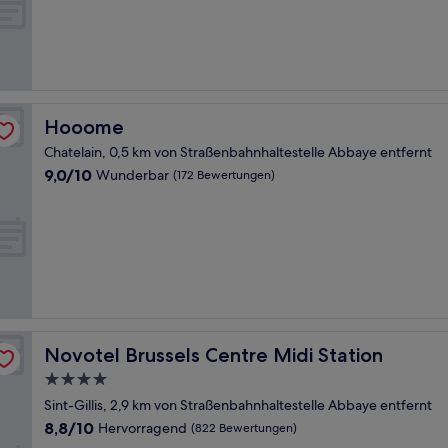
(169
Bewertungen)
Hooome
Hooome
Chatelain, 0,5 km von Straßenbahnhaltestelle Abbaye entfernt
9.0
9,0/10
Wunderbar
(172 Bewertungen)
von
10,
Wunderbar,
(172
Bewertungen)
Novotel Brussels Centre Midi Station
Novotel Brussels Centre Midi Station
4.0-
Sterne-
Sint-Gillis, 2,9 km von Straßenbahnhaltestelle Abbaye entfernt
Unterkunft
8.8
8,8/10
Hervorragend
(822 Bewertungen)
von