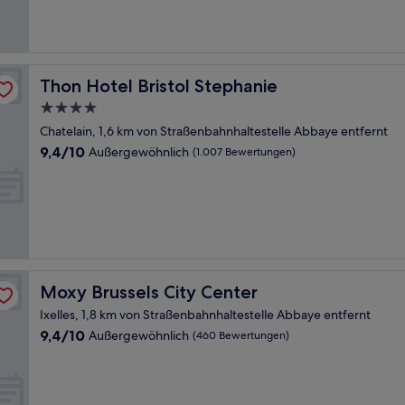
Bewertungen)
Thon Hotel Bristol Stephanie
Thon Hotel Bristol Stephanie
4.0-
Sterne-
Chatelain, 1,6 km von Straßenbahnhaltestelle Abbaye entfernt
Unterkunft
9.4
9,4/10
Außergewöhnlich
(1.007 Bewertungen)
von
10,
Außergewöhnlich,
(1.007
Bewertungen)
Moxy Brussels City Center
Moxy Brussels City Center
Ixelles, 1,8 km von Straßenbahnhaltestelle Abbaye entfernt
9.4
9,4/10
Außergewöhnlich
(460 Bewertungen)
von
10,
Außergewöhnlich,
(460