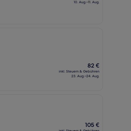
beträgt
10. Aug.–11. Aug.
88 €
Der
82 €
Preis
inkl. Steuern & Gebühren
beträgt
23. Aug.–24. Aug.
82 €
Der
105 €
Preis
inkl. Steuern & Gebühren