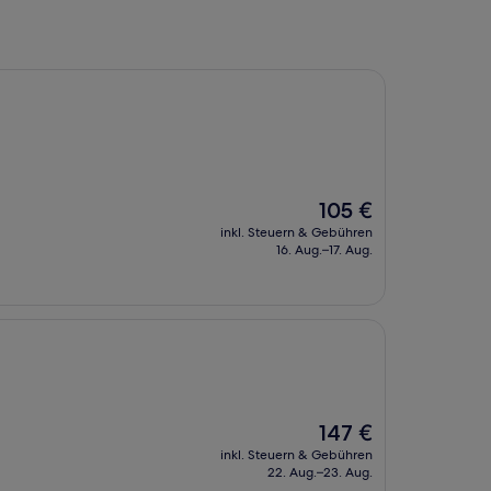
Der
105 €
Preis
inkl. Steuern & Gebühren
beträgt
16. Aug.–17. Aug.
105 €
Der
147 €
Preis
inkl. Steuern & Gebühren
beträgt
22. Aug.–23. Aug.
147 €