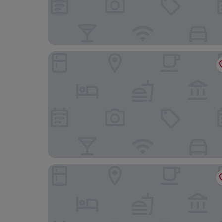
Hooome
Novotel Brussels Centre Midi Station