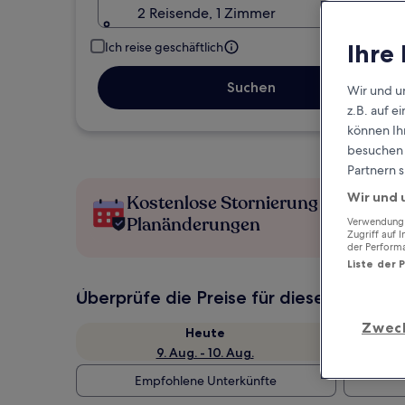
2 Reisende, 1 Zimmer
Ihre
Ich reise geschäftlich
Suchen
Wir und u
z.B. auf 
können Ihr
besuchen S
Partnern s
Wir und 
Kostenlose Stornierung bei
Planänderungen
Verwendung g
Zugriff auf 
der Perform
Liste der 
Überprüfe die Preise für diese Daten
Zwec
Heute
9. Aug. - 10. Aug.
Empfohlene Unterkünfte