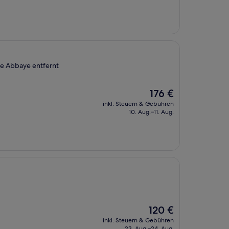
99 €
le Abbaye entfernt
Der
176 €
Preis
inkl. Steuern & Gebühren
beträgt
10. Aug.–11. Aug.
176 €
Der
120 €
Preis
inkl. Steuern & Gebühren
beträgt
23. Aug.–24. Aug.