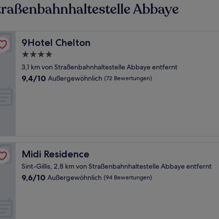
traßenbahnhaltestelle Abbaye
9Hotel Chelton
9Hotel Chelton
4.0-
Sterne-
3,1 km von Straßenbahnhaltestelle Abbaye entfernt
Unterkunft
9.4
9,4/10
Außergewöhnlich
(72 Bewertungen)
von
10,
Außergewöhnlich,
(72
Bewertungen)
Midi Residence
Midi Residence
Sint-Gillis, 2,8 km von Straßenbahnhaltestelle Abbaye entfernt
9.6
9,6/10
Außergewöhnlich
(94 Bewertungen)
von
10,
Außergewöhnlich,
(94