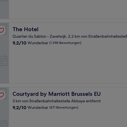
Bewertungen)
The Hotel
The Hotel
Quartier du Sablon - Zavelwijk, 2,2 km von Straßenbahnhaltestel
9.2
9,2/10
Wunderbar
(1.398 Bewertungen)
von
10,
Wunderbar,
(1.398
Bewertungen)
Courtyard by Marriott Brussels EU
Courtyard by Marriott Brussels EU
3 km von Straßenbahnhaltestelle Abbaye entfernt
9.2
9,2/10
Wunderbar
(871 Bewertungen)
von
10,
Wunderbar,