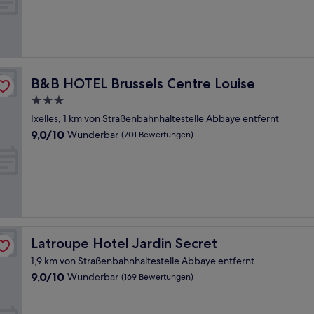
(919
Bewertungen)
B&B HOTEL Brussels Centre Louise
B&B HOTEL Brussels Centre Louise
3.0-
Sterne-
Ixelles, 1 km von Straßenbahnhaltestelle Abbaye entfernt
Unterkunft
9.0
9,0/10
Wunderbar
(701 Bewertungen)
von
10,
Wunderbar,
(701
Bewertungen)
Latroupe Hotel Jardin Secret
Latroupe Hotel Jardin Secret
1,9 km von Straßenbahnhaltestelle Abbaye entfernt
9.0
9,0/10
Wunderbar
(169 Bewertungen)
von
10,
Wunderbar,