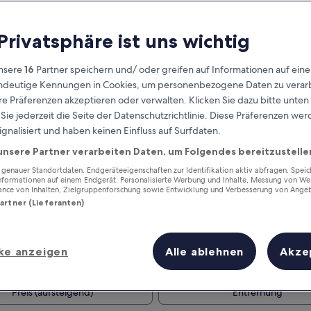
 Privatsphäre ist uns wichtig
nsere
16
Partner speichern und/ oder greifen auf Informationen auf ein
eindeutige Kennungen in Cookies, um personenbezogene Daten zu verarb
e Präferenzen akzeptieren oder verwalten. Klicken Sie dazu bitte unten
ie jederzeit die Seite der Datenschutzrichtlinie. Diese Präferenzen we
ignalisiert und haben keinen Einfluss auf Surfdaten.
unsere Partner verarbeiten Daten, um Folgendes bereitzustelle
Verdiene Prämien für jede
wahrgenommene Übernachtung
enauer Standortdaten. Endgeräteeigenschaften zur Identifikation aktiv abfragen. Spei
Informationen auf einem Endgerät. Personalisierte Werbung und Inhalte, Messung von We
ance von Inhalten, Zielgruppenforschung sowie Entwicklung und Verbesserung von Ange
Partner (Lieferanten)
ke anzeigen
Alle ablehnen
Akze
Morgen
Nächstes Wochenend
10. Aug. - 11. Aug.
14. Aug. - 16. Aug.
Preis (aufsteigend)
Entfernung