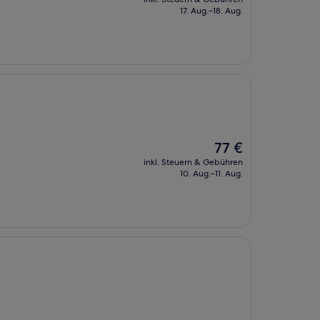
beträgt
17. Aug.–18. Aug.
105 €
Der
77 €
Preis
inkl. Steuern & Gebühren
beträgt
10. Aug.–11. Aug.
77 €