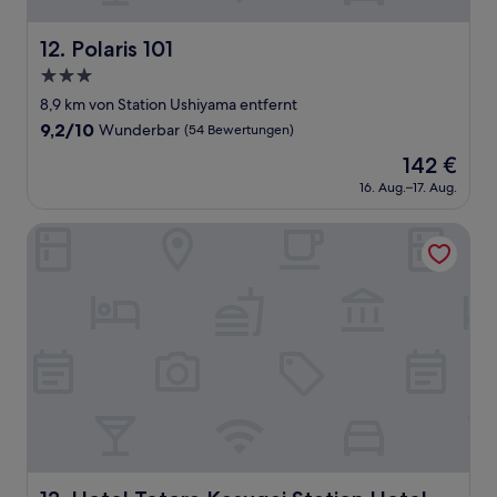
Polaris 101
12. Polaris 101
3.0-
Sterne-
8,9 km von Station Ushiyama entfernt
Unterkunft
9.2
9,2/10
Wunderbar
(54 Bewertungen)
von
Der
142 €
10,
Preis
Wunderbar,
16. Aug.–17. Aug.
beträgt
(54
142 €
Bewertungen)
Hotel Tetora Kasugai Station Hotel
Hotel Tetora Kasugai Station Hotel