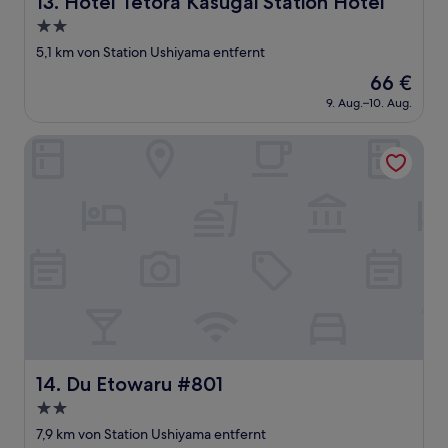
13. Hotel Tetora Kasugai Station Hotel
2.0-
Sterne-
5,1 km von Station Ushiyama entfernt
Unterkunft
Der
66 €
Preis
9. Aug.–10. Aug.
beträgt
66 €
Du Etowaru #801
Du Etowaru #801
14. Du Etowaru #801
2.0-
Sterne-
7,9 km von Station Ushiyama entfernt