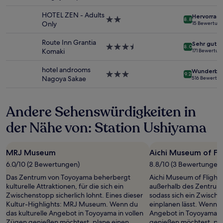
wurde.
Sterne-
Preise
Unterkunft
HOTEL ZEN - Adults
Hervorrag
und
2.0-
8.8
Only
15 Bewertun
Verfügbarkeiten
Sterne-
können
Unterkunft
Route Inn Grantia
Sehr gut
sich
3.5-
8.0
Komaki
171 Bewertun
ändern.
Sterne-
Es
Unterkunft
hotel androoms
Wunderba
können
3.0-
9.2
Nagoya Sakae
516 Bewertu
zusätzliche
Sterne-
Bedingungen
Unterkunft
gelten.
Andere Sehenswürdigkeiten in
der Nähe von: Station Ushiyama
MRJ Museum
Aichi Museum of Fli
6.0/10 (2 Bewertungen)
8.8/10 (3 Bewertungen
Das Zentrum von Toyoyama beherbergt
Aichi Museum of Flight 
kulturelle Attraktionen, für die sich ein
außerhalb des Zentrum
Zwischenstopp sicherlich lohnt. Eines dieser
sodass sich ein Zwisch
Kultur-Highlights: MRJ Museum. Wenn du
einplanen lässt. Wenn d
das kulturelle Angebot in Toyoyama in vollen
Angebot in Toyoyama in
Zügen genießen möchtest, plane einen
genießen möchtest, pl