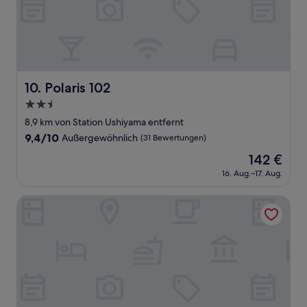
Polaris 102
10. Polaris 102
2.5-
Sterne-
8,9 km von Station Ushiyama entfernt
Unterkunft
9.4
9,4/10
Außergewöhnlich
(31 Bewertungen)
von
Der
142 €
10,
Preis
Außergewöhnlich,
16. Aug.–17. Aug.
beträgt
(31
142 €
Bewertungen)
ESPACIO NAGOYA CASTLE