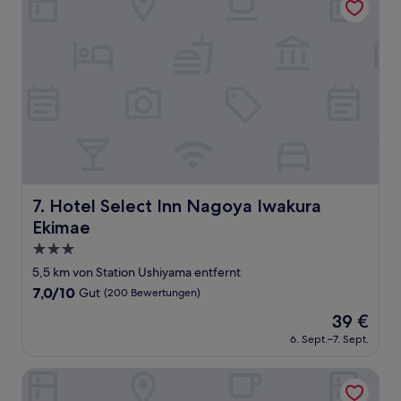
Hotel Select Inn Nagoya Iwakura Ekimae
7. Hotel Select Inn Nagoya Iwakura
Ekimae
3.0-
Sterne-
5,5 km von Station Ushiyama entfernt
Unterkunft
7.0
7,0/10
Gut
(200 Bewertungen)
von
Der
39 €
10,
Preis
Gut,
6. Sept.–7. Sept.
beträgt
(200
39 €
Bewertungen)
Hotel Plaza Kachigawa