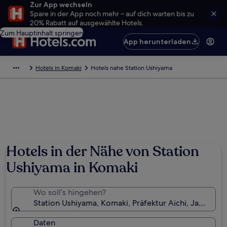
Zur App wechseln
Spare in der App noch mehr – auf dich warten bis zu
20% Rabatt auf ausgewählte Hotels.
Zum Hauptinhalt springen
App herunterladen
Hotels in Komaki
Hotels nahe Station Ushiyama
Hotels in der Nähe von Station
Ushiyama in Komaki
Wo soll’s hingehen?
Station Ushiyama, Komaki, Präfektur Aichi, Japan
Daten