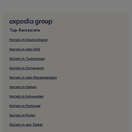
Minami-Ku: Hotels
Aichi-Gun: Hotels
Murakumochō: Hotels
Top-Reiseziele
Hotels nahe Sky Promenade
Atsuta-Ku: Hotels
Hotels in Deutschland
Hotels nahe Station Nakamura Nisseki
Hotels in den USA
Hotels nahe Bahnhof Nagoya Ōe
Hotels in Tschechien
Sasashimacho: Hotels
Hotels in Österreich
Hotels nahe Station Joshin
Hotels in den Niederlanden
Hotels nahe Bahnhof Nagoya Sakura
Hotels in Italien
Yatomi Hotels
Hotels in Schweden
Hotels nahe Station Yabachō
Hotels in Portugal
Hotels nahe Bahnhof Nagoya Sasashima-raibu
Hotels in Polen
Präfektur Aichi: Hotels
Hotels in der Türkei
Fuso Hotels