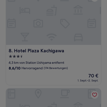
Hotel Plaza Kachigawa
8. Hotel Plaza Kachigawa
3.5-
Sterne-
4,3 km von Station Ushiyama entfernt
Unterkunft
8.6
8,6/10
Hervorragend
(174 Bewertungen)
von
Der
70 €
10,
Preis
Hervorragend,
1. Sept.–2. Sept.
beträgt
(174
70 €
Bewertungen)
Castle Inn Komaki