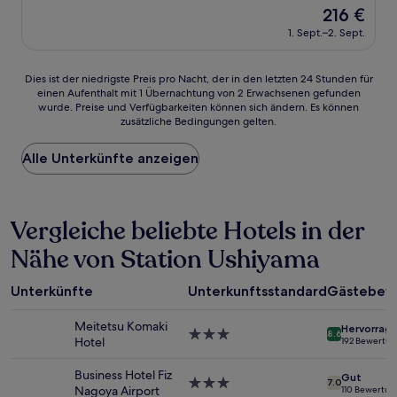
Unterkunft
Der
216 €
Preis
1. Sept.–2. Sept.
beträgt
216 €
Dies
Dies ist der niedrigste Preis pro Nacht, der in den letzten 24 Stunden für
einen Aufenthalt mit 1 Übernachtung von 2 Erwachsenen gefunden
ist
wurde. Preise und Verfügbarkeiten können sich ändern. Es können
der
zusätzliche Bedingungen gelten.
niedrigste
Preis
Alle Unterkünfte anzeigen
pro
Nacht,
der
in
Vergleiche beliebte Hotels in der
den
letzten
Nähe von Station Ushiyama
24 Stunden
für
einen
Unterkünfte
Unterkunftsstandard
Gästebew
Aufenthalt
mit
Meitetsu Komaki
Hervorrag
1 Übernachtung
3.0-
8.6
Hotel
192 Bewertu
von
Sterne-
2 Erwachsenen
Unterkunft
Business Hotel Fiz
Gut
gefunden
3.0-
7.0
Nagoya Airport
110 Bewertu