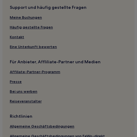
Aisai Hotels
Support und häufig gestellte Fragen
Miyoshi Hotels
Meine Buchungen
Hotels nahe Nagoya PARCO
Häufig gestellte Fragen
Hotels nahe Keramikmuseum der Präfektur Aichi
Kontakt
Hotels nahe Okehazama Park
Eine Unterkunft bewerten
Oharu Hotels
Hotels nahe Atsuta-Jingu-Schrein
Für Anbieter, Affliliate-Partner und Medien
Hotels nahe Bahnhof Nagoya Narumi
Affiliate-Partner-Programm
Hotels nahe Station Nagoya
Presse
Ryokans in Strand Himakajima
Bei uns werben
Gasthäuser in Strand Himakajima
Reiseveranstalter
Ryokans in Shinshiro
Ryokans in Bahnhof Taya
Richtlinien
Ryokans in Nagoya
Allgemeine Geschäftsbedingungen
Gasthäuser in Nagoya
Allgemeine Geschäftsbedingungen von FeWo-direkt