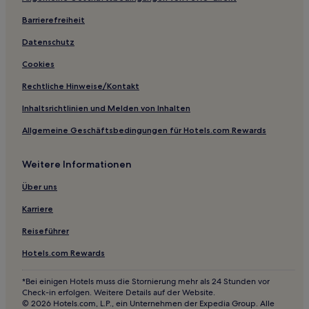
Lgbtqia-Freundliche nahe Hafen von Nagoya
Barrierefreiheit
Familien in Präfektur Aichi
Datenschutz
Hotels mit Parkplatz in Gamagori
Cookies
Hotels mit Thermalbad in Gamagori
Rechtliche Hinweise/Kontakt
Hotels mit Pool in Gamagori
Inhaltsrichtlinien und Melden von Inhalten
Hotels mit Parkplatz in Toyota
Allgemeine Geschäftsbedingungen für Hotels.com Rewards
Hotels mit Thermalbad nahe Strand Himakajima
Luxus nahe Strand Himakajima
Weitere Informationen
Günstige in Toyohashi
Über uns
Hotels mit Thermalbad in Toyohashi
Karriere
Lgbtqia-Freundliche in Nagoya
Reiseführer
Strand in Nagoya
Hotels.com Rewards
Luxus in Cape Irago
3-Sterne-Hotels in Nagoya
*Bei einigen Hotels muss die Stornierung mehr als 24 Stunden vor
Check-in erfolgen. Weitere Details auf der Website.
2-Sterne-Hotels in Strand Nishiura Onsen
© 2026 Hotels.com, L.P., ein Unternehmen der Expedia Group. Alle