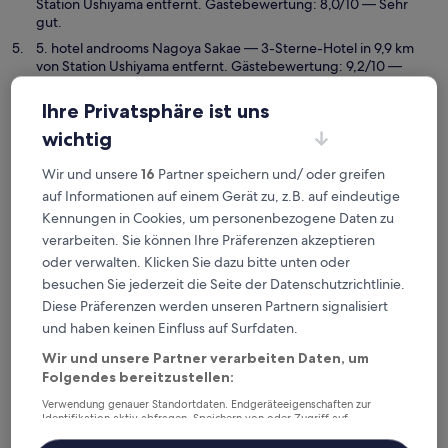
Station Ushiyama entfernt. Gästebewertung: 8,0/10 — Sehr
gut.
5. hotel androoms Nagoya Sakae
— 3-Sterne-Hotel in 9,9 km
von Station Ushiyama entfernt. Gästebewertung: 9,2/10 —
Wunderbar.
Ihre Privatsphäre ist uns
Empfohlene Unterkünfte
Preis (aufsteigend)
Ent
wichtig
Deine Ausgangsbasis nahe
Wir und unsere
16
Partner speichern und/ oder greifen
Station Ushiyama
auf Informationen auf einem Gerät zu, z.B. auf eindeutige
Kennungen in Cookies, um personenbezogene Daten zu
verarbeiten. Sie können Ihre Präferenzen akzeptieren
Meitetsu Komaki Hotel
oder verwalten. Klicken Sie dazu bitte unten oder
besuchen Sie jederzeit die Seite der Datenschutzrichtlinie.
Diese Präferenzen werden unseren Partnern signalisiert
und haben keinen Einfluss auf Surfdaten.
Wir und unsere Partner verarbeiten Daten, um
Folgendes bereitzustellen:
Verwendung genauer Standortdaten. Endgeräteeigenschaften zur
Identifikation aktiv abfragen. Speichern von oder Zugriff auf
Informationen auf einem Endgerät. Personalisierte Werbung und
Inhalte, Messung von Werbeleistung und der Performance von Inhalten,