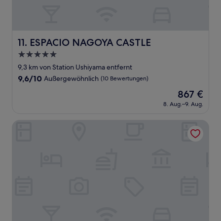
ESPACIO NAGOYA CASTLE
11. ESPACIO NAGOYA CASTLE
5.0-
Sterne-
9,3 km von Station Ushiyama entfernt
Unterkunft
9.6
9,6/10
Außergewöhnlich
(10 Bewertungen)
von
Der
867 €
10,
Preis
Außergewöhnlich,
8. Aug.–9. Aug.
beträgt
(10
867 €
Bewertungen)
Polaris 101