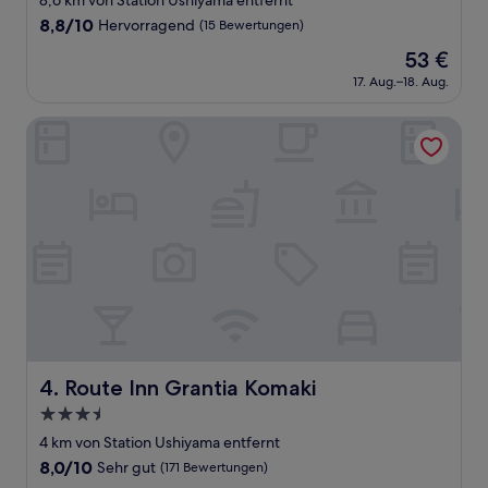
8,6 km von Station Ushiyama entfernt
Unterkunft
8.8
8,8/10
Hervorragend
(15 Bewertungen)
von
Der
53 €
10,
Preis
Hervorragend,
17. Aug.–18. Aug.
beträgt
(15
53 €
Bewertungen)
Route Inn Grantia Komaki
Route Inn Grantia Komaki
4. Route Inn Grantia Komaki
3.5-
Sterne-
4 km von Station Ushiyama entfernt
Unterkunft
8.0
8,0/10
Sehr gut
(171 Bewertungen)
von