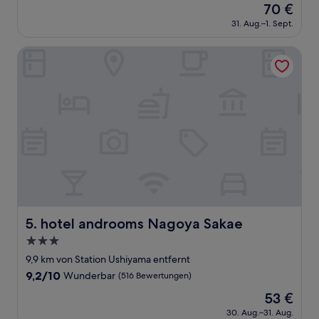
Der
70 €
10,
Preis
Sehr
31. Aug.–1. Sept.
beträgt
gut,
70 €
(171
hotel androoms Nagoya Sakae
Bewertungen)
hotel androoms Nagoya Sakae
5. hotel androoms Nagoya Sakae
3.0-
Sterne-
9,9 km von Station Ushiyama entfernt
Unterkunft
9.2
9,2/10
Wunderbar
(516 Bewertungen)
von
Der
53 €
10,
Preis
Wunderbar,
30. Aug.–31. Aug.