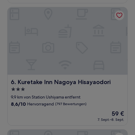
beträgt
(516
53 €
Bewertungen)
Kuretake Inn Nagoya Hisayaodori
Kuretake Inn Nagoya Hisayaodori
6. Kuretake Inn Nagoya Hisayaodori
3.0-
Sterne-
9,9 km von Station Ushiyama entfernt
Unterkunft
8.6
8,6/10
Hervorragend
(797 Bewertungen)
von
Der
59 €
10,
Preis
Hervorragend,
7. Sept.–8. Sept.
beträgt
(797
59 €
Bewertungen)
Hotel Select Inn Nagoya Iwakura Ekimae