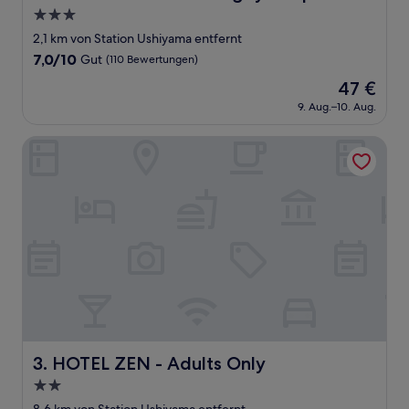
3.0-
Sterne-
2,1 km von Station Ushiyama entfernt
Unterkunft
7.0
7,0/10
Gut
(110 Bewertungen)
von
Der
47 €
10,
Preis
Gut,
9. Aug.–10. Aug.
beträgt
(110
47 €
Bewertungen)
HOTEL ZEN - Adults Only
HOTEL ZEN - Adults Only
3. HOTEL ZEN - Adults Only
2.0-
Sterne-