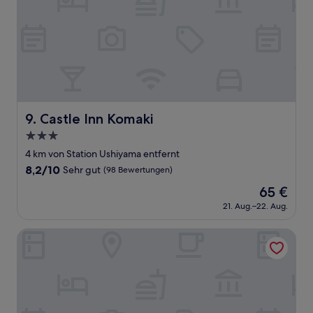
Castle Inn Komaki
9. Castle Inn Komaki
3.0-
Sterne-
4 km von Station Ushiyama entfernt
Unterkunft
8.2
8,2/10
Sehr gut
(98 Bewertungen)
von
Der
65 €
10,
Preis
Sehr
21. Aug.–22. Aug.
beträgt
gut,
65 €
(98
Polaris 102
Bewertungen)