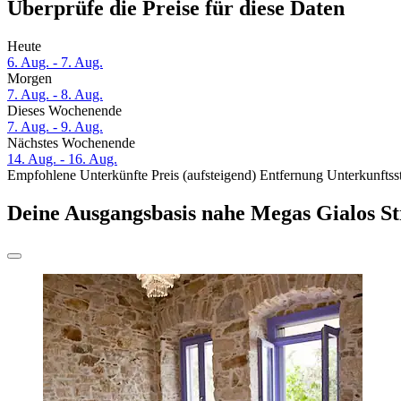
Überprüfe die Preise für diese Daten
Heute
6. Aug. - 7. Aug.
Morgen
7. Aug. - 8. Aug.
Dieses Wochenende
7. Aug. - 9. Aug.
Nächstes Wochenende
14. Aug. - 16. Aug.
Empfohlene Unterkünfte
Preis (aufsteigend)
Entfernung
Unterkunftss
Deine Ausgangsbasis nahe Megas Gialos S