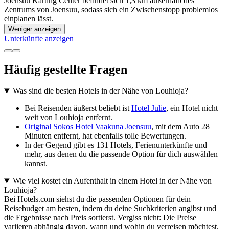
Joensuu Karting Center befindet sich 1,3 km außerhalb des
Zentrums von Joensuu, sodass sich ein Zwischenstopp problemlos
einplanen lässt.
Weniger anzeigen
Unterkünfte anzeigen
Häufig gestellte Fragen
Was sind die besten Hotels in der Nähe von Louhioja?
Bei Reisenden äußerst beliebt ist
Hotel Julie
, ein Hotel nicht
weit von Louhioja entfernt.
Original Sokos Hotel Vaakuna Joensuu
, mit dem Auto 28
Minuten entfernt, hat ebenfalls tolle Bewertungen.
In der Gegend gibt es 131 Hotels, Ferienunterkünfte und
mehr, aus denen du die passende Option für dich auswählen
kannst.
Wie viel kostet ein Aufenthalt in einem Hotel in der Nähe von
Louhioja?
Bei Hotels.com siehst du die passenden Optionen für dein
Reisebudget am besten, indem du deine Suchkriterien angibst und
die Ergebnisse nach Preis sortierst. Vergiss nicht: Die Preise
variieren abhängig davon, wann und wohin du verreisen möchtest.