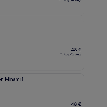
30. Aug.–31. Aug.
beträgt
61 €
Der
48 €
Preis
11. Aug.–12. Aug.
beträgt
48 €
en Minami 1
Der
48 €