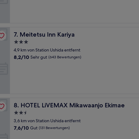
Sehr
gut,
(234
Bewertungen)
Meitetsu Inn Kariya
7. Meitetsu Inn Kariya
3.0-
Sterne-
4,9 km von Station Ushida entfernt
Unterkunft
8.2
8,2/10
Sehr gut
(643 Bewertungen)
von
10,
Sehr
gut,
(643
Bewertungen)
HOTEL LiVEMAX Mikawaanjo Ekimae
8. HOTEL LiVEMAX Mikawaanjo Ekimae
2.5-
Sterne-
3,6 km von Station Ushida entfernt
Unterkunft
7.6
7,6/10
Gut
(131 Bewertungen)
von
10,