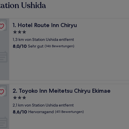
ation Ushida
Hotel Route Inn Chiryu
1. Hotel Route Inn Chiryu
3.0-
Sterne-
1,3 km von Station Ushida entfernt
Unterkunft
8.0
8,0/10
Sehr gut
(146 Bewertungen)
von
10,
Sehr
gut,
(146
Bewertungen)
Toyoko Inn Meitetsu Chiryu Ekimae
2. Toyoko Inn Meitetsu Chiryu Ekimae
3.0-
Sterne-
2,1 km von Station Ushida entfernt
Unterkunft
8.6
8,6/10
Hervorragend
(411 Bewertungen)
von
10,
Hervorragend,