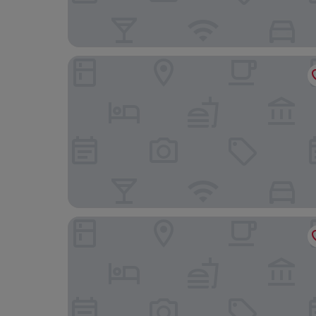
Comfort Hotel Kariya
Toyoko Inn Mikawa Anjo Station Shinkansen Min