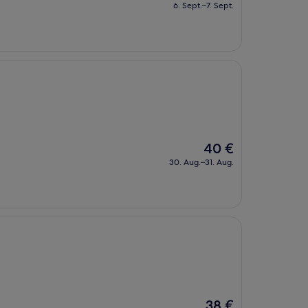
Preis
6. Sept.–7. Sept.
beträgt
48 €
Der
40 €
Preis
30. Aug.–31. Aug.
beträgt
40 €
Der
38 €