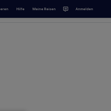
ieren
Hilfe
Meine Reisen
Anmelden