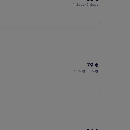
Preis
1. Sept.–2. Sept.
beträgt
38 €
Der
79 €
Preis
10. Aug.–11. Aug.
beträgt
79 €