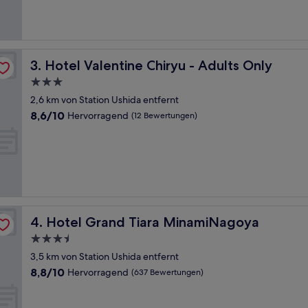
(411
Bewertungen)
Hotel Valentine Chiryu - Adults Only
3. Hotel Valentine Chiryu - Adults Only
3.0-
Sterne-
2,6 km von Station Ushida entfernt
Unterkunft
8.6
8,6/10
Hervorragend
(12 Bewertungen)
von
10,
Hervorragend,
(12
Bewertungen)
Hotel Grand Tiara MinamiNagoya
4. Hotel Grand Tiara MinamiNagoya
3.5-
Sterne-
3,5 km von Station Ushida entfernt
Unterkunft
8.8
8,8/10
Hervorragend
(637 Bewertungen)
von
10,