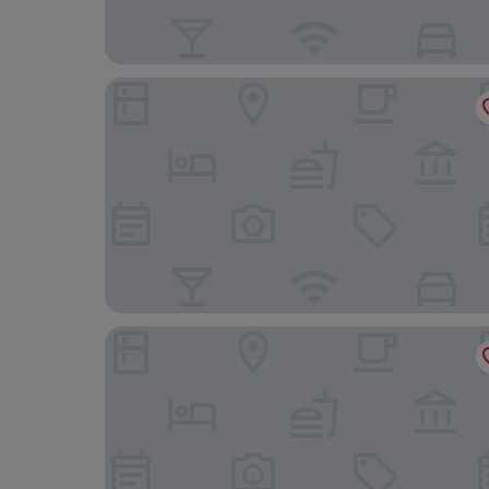
Hotel Valentine Chiryu - Adults Only
Hotel Grand Tiara MinamiNagoya