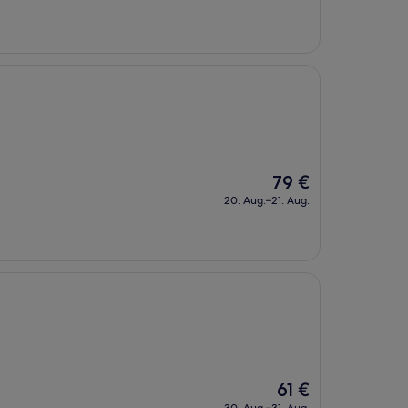
beträgt
56 €
Der
79 €
Preis
20. Aug.–21. Aug.
beträgt
79 €
Der
61 €
Preis