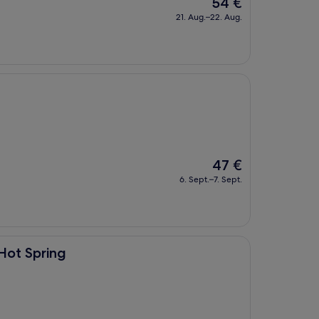
Der
54 €
Preis
21. Aug.–22. Aug.
beträgt
54 €
Der
47 €
Preis
6. Sept.–7. Sept.
beträgt
47 €
Hot Spring