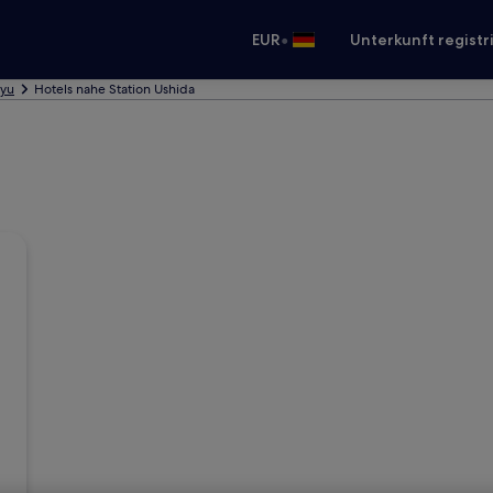
•
EUR
Unterkunft registr
ryu
Hotels nahe Station Ushida