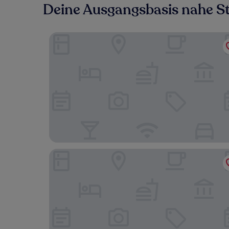
Deine Ausgangsbasis nahe St
Hotel Route Inn Chiryu
Toyoko Inn Meitetsu Chiryu Ekimae