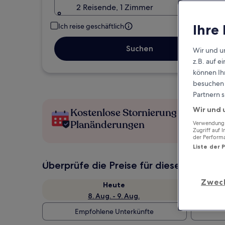
2 Reisende, 1 Zimmer
Ihre
Ich reise geschäftlich
Suchen
Wir und u
z.B. auf 
können Ihr
besuchen S
Partnern s
Wir und 
Kostenlose Stornierung bei
Planänderungen
Verwendung g
Zugriff auf 
der Perform
Liste der 
Überprüfe die Preise für diese Daten
Zwec
Heute
8. Aug. - 9. Aug.
Empfohlene Unterkünfte