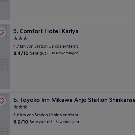
Hervorragend,
(637
Bewertungen)
Comfort Hotel Kariya
5. Comfort Hotel Kariya
3.0-
Sterne-
4,7 km von Station Ushida entfernt
Unterkunft
8.4
8,4/10
Sehr gut
(303 Bewertungen)
von
10,
Sehr
gut,
(303
Bewertungen)
ami 1
Toyoko Inn Mikawa Anjo Station Shinkansen Minami 1
6. Toyoko Inn Mikawa Anjo Station Shinkans
3.0-
Sterne-
3,6 km von Station Ushida entfernt
Unterkunft
8.2
8,2/10
Sehr gut
(234 Bewertungen)
von
10,