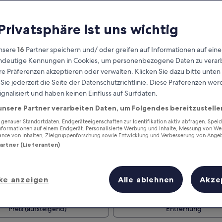
 Privatsphäre ist uns wichtig
nsere
16
Partner speichern und/ oder greifen auf Informationen auf ein
eindeutige Kennungen in Cookies, um personenbezogene Daten zu verarb
e Präferenzen akzeptieren oder verwalten. Klicken Sie dazu bitte unten
ie jederzeit die Seite der Datenschutzrichtlinie. Diese Präferenzen we
ignalisiert und haben keinen Einfluss auf Surfdaten.
unsere Partner verarbeiten Daten, um Folgendes bereitzustelle
Verdiene Prämien für jede
wahrgenommene Übernachtung
enauer Standortdaten. Endgeräteeigenschaften zur Identifikation aktiv abfragen. Spei
Informationen auf einem Endgerät. Personalisierte Werbung und Inhalte, Messung von We
ance von Inhalten, Zielgruppenforschung sowie Entwicklung und Verbesserung von Ange
Partner (Lieferanten)
ke anzeigen
Alle ablehnen
Akze
Morgen
Nächstes Wochenend
9. Aug. - 10. Aug.
14. Aug. - 16. Aug.
Preis (aufsteigend)
Entfernung