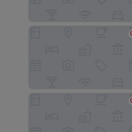
Meitetsu Inn Kariya
HOTEL LiVEMAX Mikawaanjo Ekimae