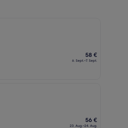
Der
58 €
Preis
6. Sept.–7. Sept.
beträgt
58 €
Der
56 €
Preis
23. Aug.–24. Aug.