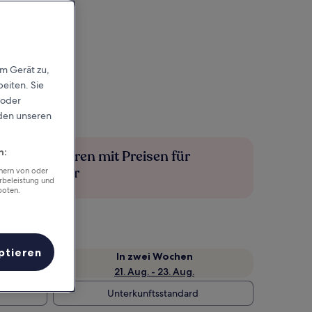
em Gerät zu,
eiten. Sie
 oder
rden unseren
n:
Mehr sparen mit Preisen für
Mitglieder
chern von oder
rbeleistung und
boten.
ptieren
e
In zwei Wochen
21. Aug. - 23. Aug.
Unterkunftsstandard