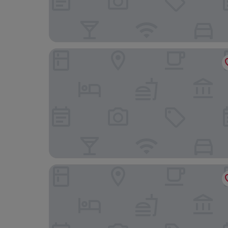
Hotel Waltz Okazaki - Adults Only
Ace Inn Kariya