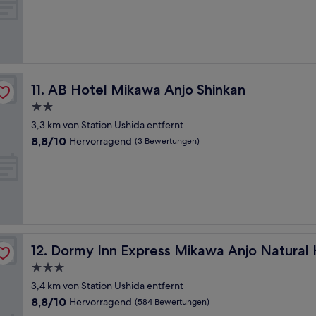
10,
Gut,
(99
Bewertungen)
AB Hotel Mikawa Anjo Shinkan
11. AB Hotel Mikawa Anjo Shinkan
2.0-
Sterne-
3,3 km von Station Ushida entfernt
Unterkunft
8.8
8,8/10
Hervorragend
(3 Bewertungen)
von
10,
Hervorragend,
(3
Bewertungen)
ing
Dormy Inn Express Mikawa Anjo Natural Hot Spring
12. Dormy Inn Express Mikawa Anjo Natural 
3.0-
Sterne-
3,4 km von Station Ushida entfernt
Unterkunft
8.8
8,8/10
Hervorragend
(584 Bewertungen)
von