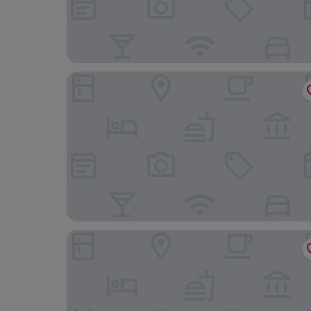
AB Hotel Mikawa Anjo Shinkan
Dormy Inn Express Mikawa Anjo Natural Hot Spr