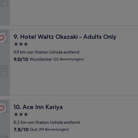
Gut,
(131
Bewertungen)
Hotel Waltz Okazaki - Adults Only
9. Hotel Waltz Okazaki - Adults Only
3.0-
Sterne-
9,9 km von Station Ushida entfernt
Unterkunft
9.0
9,0/10
Wunderbar
(22 Bewertungen)
von
10,
Wunderbar,
(22
Bewertungen)
Ace Inn Kariya
10. Ace Inn Kariya
3.0-
Sterne-
5,2 km von Station Ushida entfernt
Unterkunft
7.8
7,8/10
Gut
(99 Bewertungen)
von