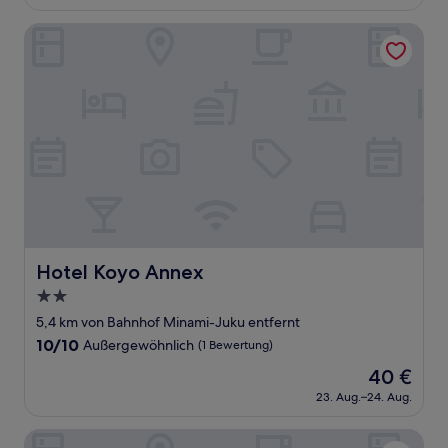
beträgt
(212
32 €
Bewertungen)
Hotel Koyo Annex
Hotel Koyo Annex
Hotel Koyo Annex
2.0-
Sterne-
5,4 km von Bahnhof Minami-Juku entfernt
Unterkunft
10.0
10/10
Außergewöhnlich
(1 Bewertung)
von
Der
40 €
10,
Preis
Außergewöhnlich,
23. Aug.–24. Aug.
beträgt
(1
40 €
Bewertung)
Hotel Route Inn Gifukencho Minami