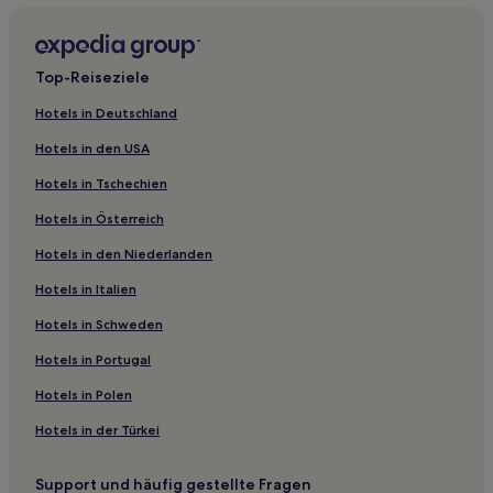
Yamagata Hotels
Hotels nahe Gujo Hachiman Jokamachi Plaza
Top-Reiseziele
Hotels nahe Bahnhof Gifu
Hotels in Deutschland
Kreis Kani: Hotels
Hotels in den USA
Tsuka Hotels
Hotels in Tschechien
Hotels nahe Oyada-Schrein
Hotels in Österreich
Hotels nahe Station Chajo
Hotels in den Niederlanden
Hotels nahe Bahnhof Nagamori
Kreis Ibi: Hotels
Hotels in Italien
Hichiso Hotels
Hotels in Schweden
Kitagata Hotels
Hotels in Portugal
Kreis Yoro: Hotels
Hotels in Polen
Hotels nahe Nagaragawa Onsen
Hotels in der Türkei
Yamagami Onsen Hotels
Support und häufig gestellte Fragen
Hotels nahe Goldstatue von Nobunaga Oda