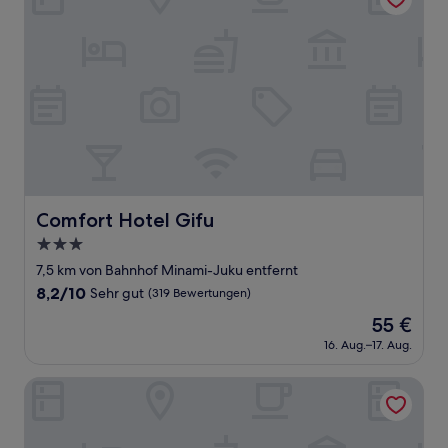
Comfort Hotel Gifu
Comfort Hotel Gifu
3.0-
Sterne-
7,5 km von Bahnhof Minami-Juku entfernt
Unterkunft
8.2
8,2/10
Sehr gut
(319 Bewertungen)
von
Der
55 €
10,
Preis
Sehr
16. Aug.–17. Aug.
beträgt
gut,
55 €
(319
Hotel Route Inn Gifu Hashima Ekimae
Bewertungen)