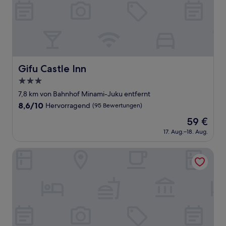
Gifu Castle Inn
Gifu Castle Inn
3.0-
Sterne-
7,8 km von Bahnhof Minami-Juku entfernt
Unterkunft
8.6
8,6/10
Hervorragend
(95 Bewertungen)
von
Der
59 €
10,
Preis
Hervorragend,
17. Aug.–18. Aug.
beträgt
(95
59 €
Bewertungen)
Hotel Grandvert GIZAN