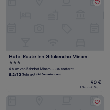
Hotel Route Inn Gifukencho Minami
Hotel Route Inn Gifukencho Minami
3.0-
Sterne-
4,6 km von Bahnhof Minami-Juku entfernt
Unterkunft
8.2
8,2/10
Sehr gut
(94 Bewertungen)
von
Der
90 €
10,
Preis
Sehr
1. Sept.–2. Sept.
beträgt
gut,
90 €
(94
Hotel Rana - Adults Only
Bewertungen)