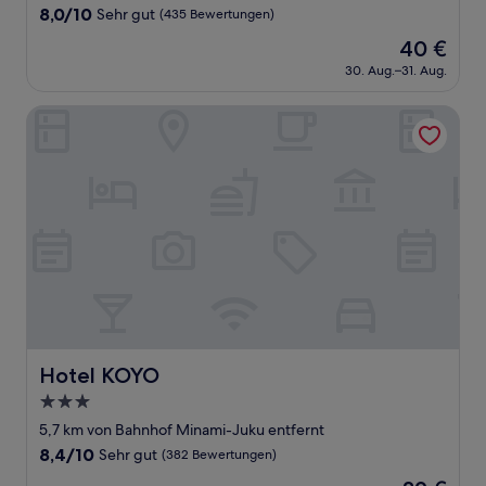
Unterkunft
8.0
8,0/10
Sehr gut
(435 Bewertungen)
von
Der
40 €
10,
Preis
Sehr
30. Aug.–31. Aug.
beträgt
gut,
40 €
(435
Hotel KOYO
Bewertungen)
Hotel KOYO
Hotel KOYO
3.0-
Sterne-
5,7 km von Bahnhof Minami-Juku entfernt
Unterkunft
8.4
8,4/10
Sehr gut
(382 Bewertungen)
von
Der