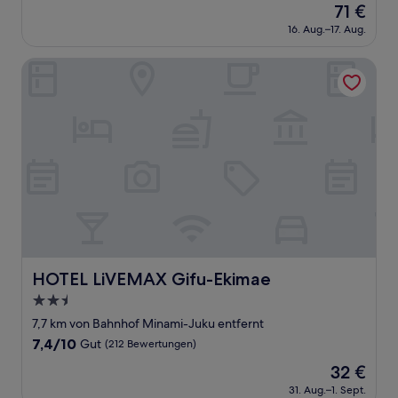
Der
71 €
10,
Preis
Gut,
16. Aug.–17. Aug.
beträgt
(169
71 €
Bewertungen)
HOTEL LiVEMAX Gifu-Ekimae
HOTEL LiVEMAX Gifu-Ekimae
HOTEL LiVEMAX Gifu-Ekimae
2.5-
Sterne-
7,7 km von Bahnhof Minami-Juku entfernt
Unterkunft
7.4
7,4/10
Gut
(212 Bewertungen)
von
Der
32 €
10,
Preis
Gut,
31. Aug.–1. Sept.