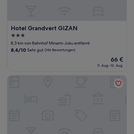
Hotel Grandvert GIZAN
Hotel Grandvert GIZAN
3.0-
Sterne-
8,3 km von Bahnhof Minami-Juku entfernt
Unterkunft
8.4
8,4/10
Sehr gut
(146 Bewertungen)
von
Der
66 €
10,
Preis
Sehr
11. Aug.–12. Aug.
beträgt
gut,
66 €
(146
Hotel Il Credo Gifu
Bewertungen)