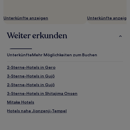
Bedingungen
gelten.
Unterkünfte anzeigen
Unterkünfte anzeige
Weiter erkunden
Unterkünfte
Mehr Möglichkeiten zum Buchen
2-Sterne-Hotels in Gero
3-Sterne-Hotels in Gujō
2-Sterne-Hotels in Gujō
3-Sterne-Hotels in Shitajima Onsen
Mitake Hotels
Hotels nahe Jionzenji-Tempel
Hotels nahe Gujo-Hachiman Hakurankan-Museum
Kawabe Hotels