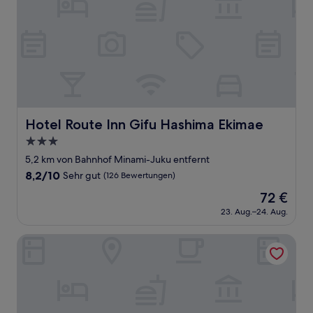
Hotel Route Inn Gifu Hashima Ekimae
Hotel Route Inn Gifu Hashima Ekimae
3.0-
Sterne-
5,2 km von Bahnhof Minami-Juku entfernt
Unterkunft
8.2
8,2/10
Sehr gut
(126 Bewertungen)
von
Der
72 €
10,
Preis
Sehr
23. Aug.–24. Aug.
beträgt
gut,
72 €
(126
Gifu Castle Inn
Bewertungen)