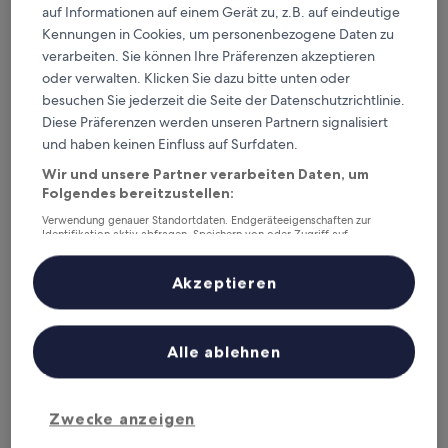
auf Informationen auf einem Gerät zu, z.B. auf eindeutige
Hotel Resol Gifu
Hotel Resol Gifu
Kennungen in Cookies, um personenbezogene Daten zu
3.5-
verarbeiten. Sie können Ihre Präferenzen akzeptieren
Sterne-
7,6 km von Bahnhof Minami-Juku entfernt
oder verwalten. Klicken Sie dazu bitte unten oder
Unterkunft
8.6
8,6/10
Hervorragend
(914 Bewertungen)
besuchen Sie jederzeit die Seite der Datenschutzrichtlinie.
von
Diese Präferenzen werden unseren Partnern signalisiert
Der
36 €
10,
Preis
und haben keinen Einfluss auf Surfdaten.
Hervorragend,
16. Aug.–17. Aug.
beträgt
(914
Wir und unsere Partner verarbeiten Daten, um
36 €
Bewertungen)
Hotel Endear Gifu
Folgendes bereitzustellen:
Verwendung genauer Standortdaten. Endgeräteeigenschaften zur
Identifikation aktiv abfragen. Speichern von oder Zugriff auf
Informationen auf einem Endgerät. Personalisierte Werbung und
Inhalte, Messung von Werbeleistung und der Performance von Inhalten,
Zielgruppenforschung sowie Entwicklung und Verbesserung von
Akzeptieren
Angeboten.
Liste der Partner (Lieferanten)
Alle ablehnen
Zwecke anzeigen
Hotel Endear Gifu
Hotel Endear Gifu