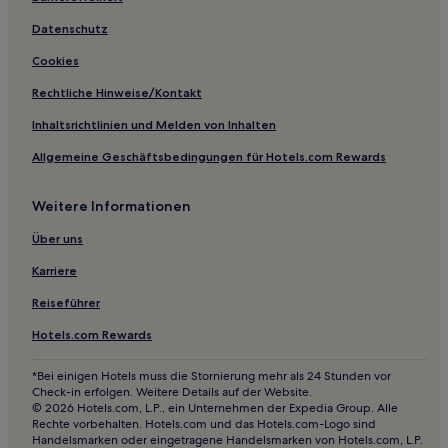
Ryokans in Gero Onsen
Datenschutz
Ryokans in Gifu
Cookies
Hotels mit Wellnessbereich in Gero Onsen
Rechtliche Hinweise/Kontakt
Hotels mit Parkplatz in Gero Onsen
Inhaltsrichtlinien und Melden von Inhalten
Luxus nahe Shitajima Onsen
Allgemeine Geschäftsbedingungen für Hotels.com Rewards
Hotels mit Parkplatz in Präfektur Gifu
Hotels mit Thermalbad in Präfektur Gifu
Weitere Informationen
Hotels mit Parkplatz in Gujō
Über uns
Hotels mit Wellnessbereich in Gero
Karriere
Business in Gifu
Reiseführer
Hotels mit Thermalbad in Gifu
Hotels.com Rewards
Günstige in Gifu
*Bei einigen Hotels muss die Stornierung mehr als 24 Stunden vor
Check-in erfolgen. Weitere Details auf der Website.
© 2026 Hotels.com, L.P., ein Unternehmen der Expedia Group. Alle
Rechte vorbehalten. Hotels.com und das Hotels.com-Logo sind
Handelsmarken oder eingetragene Handelsmarken von Hotels.com, L.P.