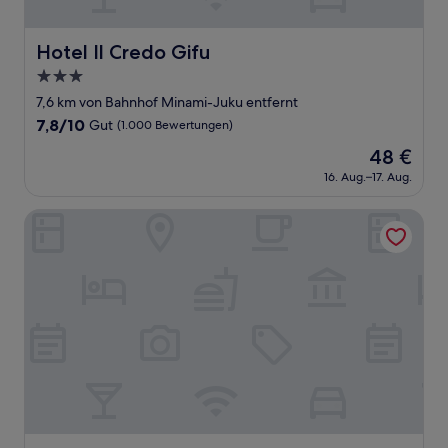
Hotel Il Credo Gifu
Hotel Il Credo Gifu
3.0-
Sterne-
7,6 km von Bahnhof Minami-Juku entfernt
Unterkunft
7.8
7,8/10
Gut
(1.000 Bewertungen)
von
Der
48 €
10,
Preis
Gut,
16. Aug.–17. Aug.
beträgt
(1.000
48 €
Bewertungen)
Toyoko Inn Nagoya Owari Ichinomiya Ekimae