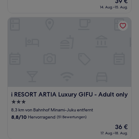
39 €
10,
Preis
Sehr
14. Aug.–15. Aug.
beträgt
gut,
39 €
(382
i RESORT ARTIA Luxury GIFU - Adult only
Bewertungen)
i RESORT ARTIA Luxury GIFU - Adult only
i RESORT ARTIA Luxury GIFU - Adult only
3.0-
Sterne-
8,3 km von Bahnhof Minami-Juku entfernt
Unterkunft
8.8
8,8/10
Hervorragend
(51 Bewertungen)
von
Der
36 €
10,
Preis
Hervorragend,
17. Aug.–18. Aug.
beträgt
(51