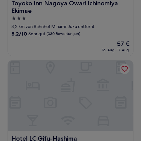
Toyoko Inn Nagoya Owari Ichinomiya Ekimae
Toyoko Inn Nagoya Owari Ichinomiya
Ekimae
3.0-
Sterne-
8,2 km von Bahnhof Minami-Juku entfernt
Unterkunft
8.2
8,2/10
Sehr gut
(330 Bewertungen)
von
Der
57 €
10,
Preis
Sehr
16. Aug.–17. Aug.
beträgt
gut,
57 €
(330
Hotel LC Gifu-Hashima
Bewertungen)
Hotel LC Gifu-Hashima
Hotel LC Gifu-Hashima