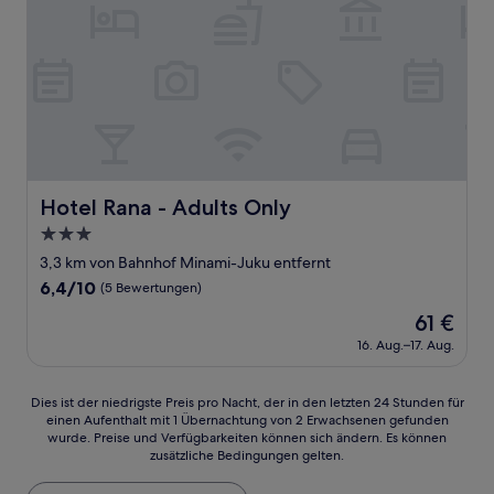
Hotel Rana - Adults Only
Hotel Rana - Adults Only
3.0-
Sterne-
3,3 km von Bahnhof Minami-Juku entfernt
Unterkunft
6.4
6,4/10
(5 Bewertungen)
von
Der
61 €
10,
Preis
(5
16. Aug.–17. Aug.
beträgt
Bewertungen)
61 €
Dies
Dies ist der niedrigste Preis pro Nacht, der in den letzten 24 Stunden für
einen Aufenthalt mit 1 Übernachtung von 2 Erwachsenen gefunden
ist
wurde. Preise und Verfügbarkeiten können sich ändern. Es können
der
zusätzliche Bedingungen gelten.
niedrigste
Preis