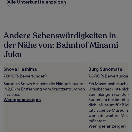
Alle Unterkünfte anzeigen
pro
Nacht,
der
in
den
letzten
Andere Sehenswürdigkeiten in
24 Stunden
für
der Nähe von: Bahnhof Minami-
einen
Aufenthalt
Juku
mit
1 Übernachtung
von
Snova Hashima
Burg Sunomata
2 Erwachsenen
7.0/10 (6 Bewertungen)
7.8/10 (6 Bewertungen)
gefunden
wurde.
Sause im Snova Hashima die Hänge hinunter,
Ein Museumsbesuch dar
Preise
in 2,8 km Entfernung vom Stadtzentrum von
Urlaubscheckliste nicht
und
Hashima.
Sammlungen von Burg 
Verfügbarkeiten
Weniger anzeigen
Sunomata bestimmt gena
können
dich. Museum für Bilde
sich
City Science Museum sin
ändern.
wenn du weitere Musee
Es
möchtest.
können
Weniger anzeigen
zusätzliche