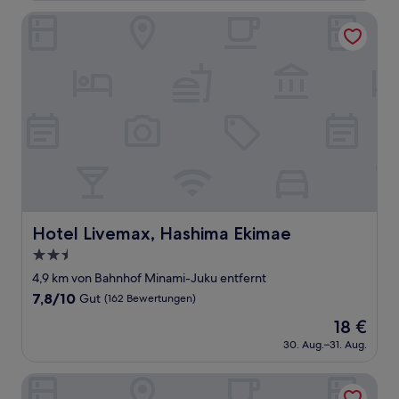
36 €
Bewertungen)
Hotel Livemax, Hashima Ekimae
Hotel Livemax, Hashima Ekimae
Hotel Livemax, Hashima Ekimae
2.5-
Sterne-
4,9 km von Bahnhof Minami-Juku entfernt
Unterkunft
7.8
7,8/10
Gut
(162 Bewertungen)
von
Der
18 €
10,
Preis
Gut,
30. Aug.–31. Aug.
beträgt
(162
18 €
Bewertungen)
Comfort Hotel Gifu