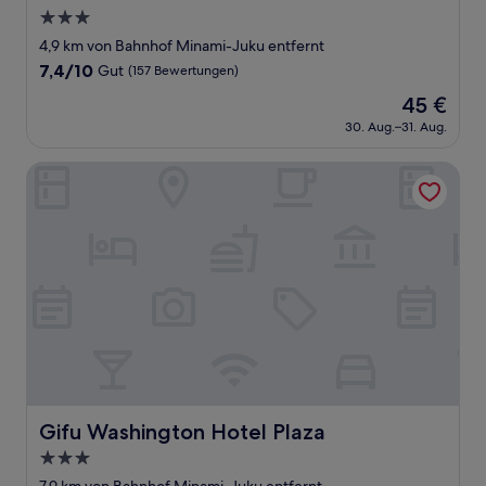
3.0-
Sterne-
4,9 km von Bahnhof Minami-Juku entfernt
Unterkunft
7.4
7,4/10
Gut
(157 Bewertungen)
von
Der
45 €
10,
Preis
Gut,
30. Aug.–31. Aug.
beträgt
(157
45 €
Bewertungen)
Gifu Washington Hotel Plaza
Gifu Washington Hotel Plaza
Gifu Washington Hotel Plaza
3.0-
Sterne-