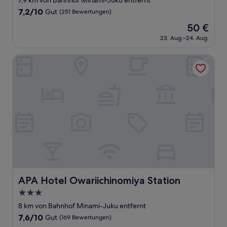
7,9 km von Bahnhof Minami-Juku entfernt
Unterkunft
7.2
7,2/10
Gut
(251 Bewertungen)
von
Der
50 €
10,
Preis
Gut,
23. Aug.–24. Aug.
beträgt
(251
50 €
Bewertungen)
APA Hotel Owariichinomiya Station
APA Hotel Owariichinomiya Station
APA Hotel Owariichinomiya Station
3.0-
Sterne-
8 km von Bahnhof Minami-Juku entfernt
Unterkunft
7.6
7,6/10
Gut
(169 Bewertungen)
von