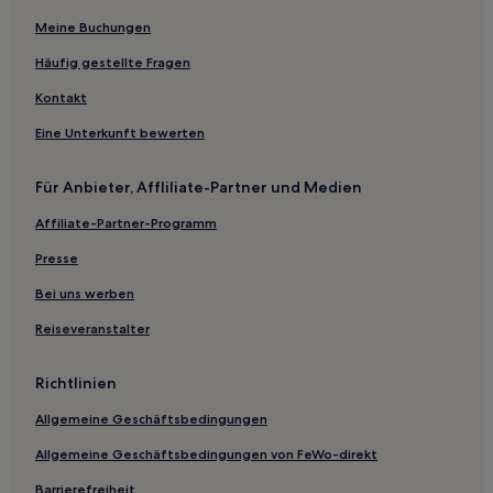
Kanedaira Hotels
Meine Buchungen
Hotels nahe Ōta-juku Nakasendō Museum
Häufig gestellte Fragen
Tokuyama Hotels
Kontakt
Hotels nahe Gujō-Hachiman Station
Eine Unterkunft bewerten
Motosu-Gun: Hotels
Für Anbieter, Affliliate-Partner und Medien
Hotels nahe Gifu City Science Museum
Affiliate-Partner-Programm
Hotels nahe Gujo Hachiman Old Government Memorial
Hall
Presse
Präfektur Gifu: Hotels
Bei uns werben
Tomika Hotels
Reiseveranstalter
Hotels nahe Station Kanō
Gifu Hotels
Richtlinien
Gasthäuser in Gujō
Allgemeine Geschäftsbedingungen
Ryokans in Präfektur Gifu
Allgemeine Geschäftsbedingungen von FeWo-direkt
Ryokans in Gero
Barrierefreiheit