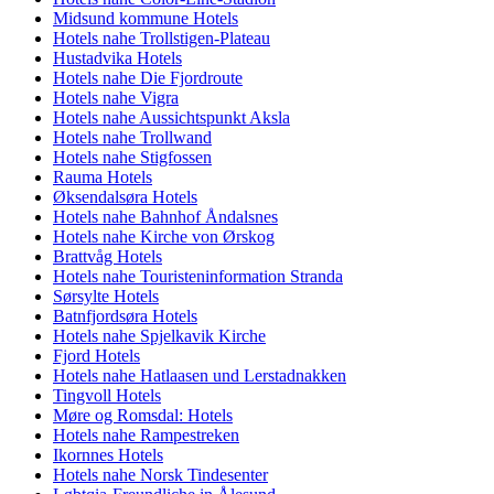
Midsund kommune Hotels
Hotels nahe Trollstigen-Plateau
Hustadvika Hotels
Hotels nahe Die Fjordroute
Hotels nahe Vigra
Hotels nahe Aussichtspunkt Aksla
Hotels nahe Trollwand
Hotels nahe Stigfossen
Rauma Hotels
Øksendalsøra Hotels
Hotels nahe Bahnhof Åndalsnes
Hotels nahe Kirche von Ørskog
Brattvåg Hotels
Hotels nahe Touristeninformation Stranda
Sørsylte Hotels
Batnfjordsøra Hotels
Hotels nahe Spjelkavik Kirche
Fjord Hotels
Hotels nahe Hatlaasen und Lerstadnakken
Tingvoll Hotels
Møre og Romsdal: Hotels
Hotels nahe Rampestreken
Ikornnes Hotels
Hotels nahe Norsk Tindesenter