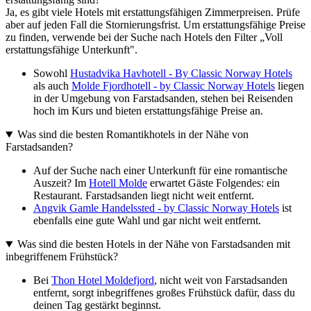
Ja, es gibt viele Hotels mit erstattungsfähigen Zimmerpreisen. Prüfe
aber auf jeden Fall die Stornierungsfrist. Um erstattungsfähige Preise
zu finden, verwende bei der Suche nach Hotels den Filter „Voll
erstattungsfähige Unterkunft".
Sowohl
Hustadvika Havhotell - By Classic Norway Hotels
als auch
Molde Fjordhotell - by Classic Norway Hotels
liegen
in der Umgebung von Farstadsanden, stehen bei Reisenden
hoch im Kurs und bieten erstattungsfähige Preise an.
Was sind die besten Romantikhotels in der Nähe von
Farstadsanden?
Auf der Suche nach einer Unterkunft für eine romantische
Auszeit? Im
Hotell Molde
erwartet Gäste Folgendes: ein
Restaurant. Farstadsanden liegt nicht weit entfernt.
Angvik Gamle Handelssted - by Classic Norway Hotels
ist
ebenfalls eine gute Wahl und gar nicht weit entfernt.
Was sind die besten Hotels in der Nähe von Farstadsanden mit
inbegriffenem Frühstück?
Bei
Thon Hotel Moldefjord
, nicht weit von Farstadsanden
entfernt, sorgt inbegriffenes großes Frühstück dafür, dass du
deinen Tag gestärkt beginnst.