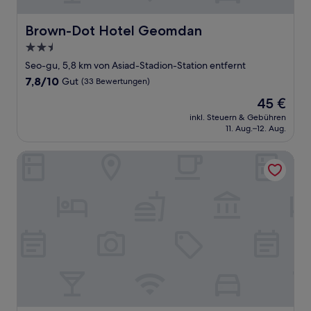
Brown-Dot Hotel Geomdan
Brown-Dot Hotel Geomdan
2.5-
Sterne-
Seo-gu, 5,8 km von Asiad-Stadion-Station entfernt
Unterkunft
7.8
7,8/10
Gut
(33 Bewertungen)
von
Der
45 €
10,
Preis
Gut,
inkl. Steuern & Gebühren
beträgt
11. Aug.–12. Aug.
(33
45 €
Bewertungen)
GUMDAN IPPDA HOTEL