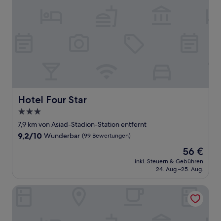
Hotel Four Star
Hotel Four Star
3.0-
Sterne-
7,9 km von Asiad-Stadion-Station entfernt
Unterkunft
9.2
9,2/10
Wunderbar
(99 Bewertungen)
von
Der
56 €
10,
Preis
Wunderbar,
inkl. Steuern & Gebühren
beträgt
24. Aug.–25. Aug.
(99
56 €
Bewertungen)
Bucheon Daon Hotel