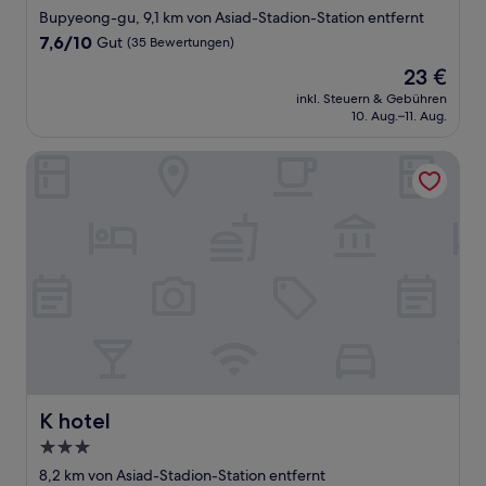
Sterne-
Bupyeong-gu, 9,1 km von Asiad-Stadion-Station entfernt
Unterkunft
7.6
7,6/10
Gut
(35 Bewertungen)
von
Der
23 €
10,
Preis
Gut,
inkl. Steuern & Gebühren
beträgt
10. Aug.–11. Aug.
(35
23 €
Bewertungen)
K hotel
K hotel
K hotel
3.0-
Sterne-
8,2 km von Asiad-Stadion-Station entfernt