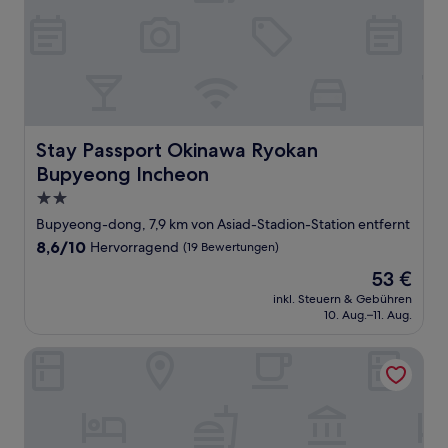
Stay Passport Okinawa Ryokan Bupyeong Incheon
Stay Passport Okinawa Ryokan
Bupyeong Incheon
2.0-
Sterne-
Bupyeong-dong, 7,9 km von Asiad-Stadion-Station entfernt
Unterkunft
8.6
8,6/10
Hervorragend
(19 Bewertungen)
von
Der
53 €
10,
Preis
Hervorragend,
inkl. Steuern & Gebühren
beträgt
10. Aug.–11. Aug.
(19
53 €
Bewertungen)
Polaris Hotel