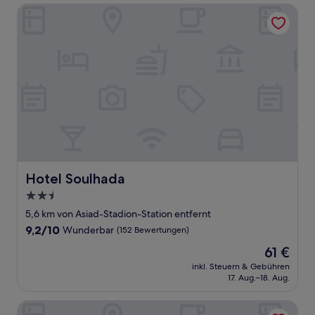
Hotel Soulhada
Hotel Soulhada
Hotel Soulhada
2.5-
Sterne-
5,6 km von Asiad-Stadion-Station entfernt
Unterkunft
9.2
9,2/10
Wunderbar
(152 Bewertungen)
von
Der
61 €
10,
Preis
Wunderbar,
inkl. Steuern & Gebühren
beträgt
17. Aug.–18. Aug.
(152
61 €
Bewertungen)
Anook Hotel Incheon Bupyeong