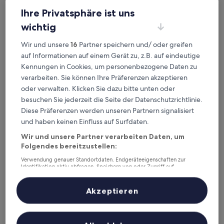
Sterne-
Seo-gu, 0,8 km von Asiad-Stadion-Station entfernt
Ihre Privatsphäre ist uns
Unterkunft
8.8
8,8/10
Hervorragend
(40 Bewertungen)
von
wichtig
Der
38 €
10,
Preis
Hervorragend,
inkl. Steuern & Gebühren
Wir und unsere
16
Partner speichern und/ oder greifen
beträgt
10. Aug.–11. Aug.
(40
auf Informationen auf einem Gerät zu, z.B. auf eindeutige
38 €
Bewertungen)
Kennungen in Cookies, um personenbezogene Daten zu
Incheon Airport Hotel The One
verarbeiten. Sie können Ihre Präferenzen akzeptieren
oder verwalten. Klicken Sie dazu bitte unten oder
besuchen Sie jederzeit die Seite der Datenschutzrichtlinie.
Diese Präferenzen werden unseren Partnern signalisiert
und haben keinen Einfluss auf Surfdaten.
Wir und unsere Partner verarbeiten Daten, um
Folgendes bereitzustellen:
Verwendung genauer Standortdaten. Endgeräteeigenschaften zur
Identifikation aktiv abfragen. Speichern von oder Zugriff auf
Informationen auf einem Endgerät. Personalisierte Werbung und
Inhalte, Messung von Werbeleistung und der Performance von Inhalten,
Zielgruppenforschung sowie Entwicklung und Verbesserung von
Incheon Airport Hotel The One
Akzeptieren
Incheon Airport Hotel The One
Angeboten.
2.0-
Liste der Partner (Lieferanten)
Sterne-
Seo-gu, 0,7 km von Asiad-Stadion-Station entfernt