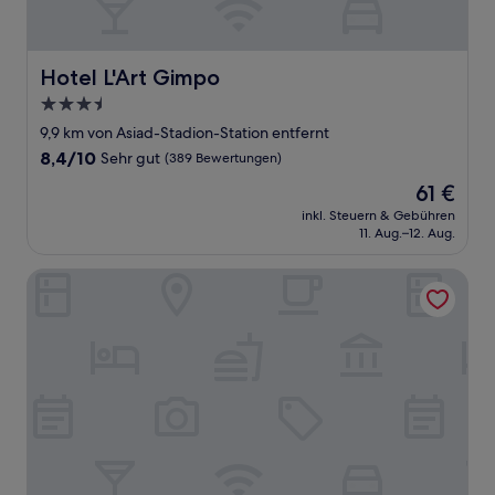
Hotel L'Art Gimpo
Hotel L'Art Gimpo
3.5-
Sterne-
9,9 km von Asiad-Stadion-Station entfernt
Unterkunft
8.4
8,4/10
Sehr gut
(389 Bewertungen)
von
Der
61 €
10,
Preis
Sehr
inkl. Steuern & Gebühren
beträgt
11. Aug.–12. Aug.
gut,
61 €
(389
Bewertungen)
Brown-Dot Hotel Geomdan