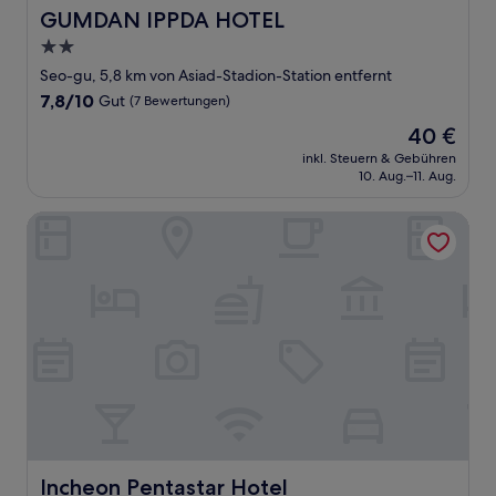
GUMDAN IPPDA HOTEL
GUMDAN IPPDA HOTEL
2.0-
Sterne-
Seo-gu, 5,8 km von Asiad-Stadion-Station entfernt
Unterkunft
7.8
7,8/10
Gut
(7 Bewertungen)
von
Der
40 €
10,
Preis
Gut,
inkl. Steuern & Gebühren
beträgt
10. Aug.–11. Aug.
(7
40 €
Bewertungen)
Incheon Pentastar Hotel
Incheon Pentastar Hotel
Incheon Pentastar Hotel