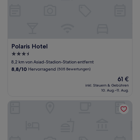
Polaris Hotel
Polaris Hotel
3.5-
Sterne-
8,2 km von Asiad-Stadion-Station entfernt
Unterkunft
8.8
8,8/10
Hervorragend
(505 Bewertungen)
von
Der
61 €
10,
Preis
Hervorragend,
inkl. Steuern & Gebühren
beträgt
10. Aug.–11. Aug.
(505
61 €
Bewertungen)
Charis Hotel