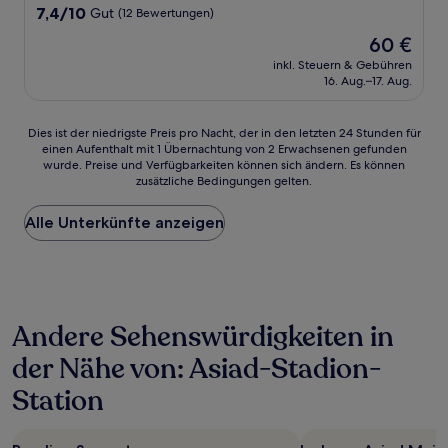
Unterkunft
7.4
7,4/10
Gut
(12 Bewertungen)
von
Der
60 €
10,
Preis
Gut,
inkl. Steuern & Gebühren
beträgt
16. Aug.–17. Aug.
(12
60 €
Bewertungen)
Dies
Dies ist der niedrigste Preis pro Nacht, der in den letzten 24 Stunden für
einen Aufenthalt mit 1 Übernachtung von 2 Erwachsenen gefunden
ist
wurde. Preise und Verfügbarkeiten können sich ändern. Es können
der
zusätzliche Bedingungen gelten.
niedrigste
Preis
Alle Unterkünfte anzeigen
pro
Nacht,
der
in
den
letzten
Andere Sehenswürdigkeiten in
24 Stunden
für
der Nähe von: Asiad-Stadion-
einen
Aufenthalt
Station
mit
1 Übernachtung
von