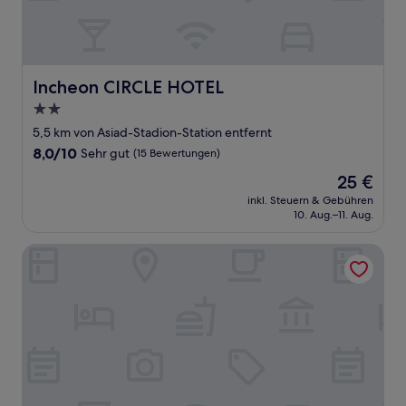
Incheon CIRCLE HOTEL
Incheon CIRCLE HOTEL
2.0-
Sterne-
5,5 km von Asiad-Stadion-Station entfernt
Unterkunft
8.0
8,0/10
Sehr gut
(15 Bewertungen)
von
Der
25 €
10,
Preis
Sehr
inkl. Steuern & Gebühren
beträgt
10. Aug.–11. Aug.
gut,
25 €
(15
Bewertungen)
Hotel L'Art Gimpo