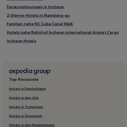
Ferienwohnungen in Incheon
2-Sterne-Hotels in Namdong-gu
Familien nahe NC Cube Canal Walk
Hotels nahe Bahnhof Incheon international Airport Cargo
Incheon Hotels
Hotels nahe Jangyeongri Beach
Hyoseong 1-dong: Hotels
Hotels nahe Station Bupyeong-gu
Hotels nahe Songdo Yoowonji
Top-Reiseziele
Hotels nahe Geomdan Prehistory Museum
Hotels in Deutschland
Hotels in den USA
Hotels in Tschechien
Hotels in Österreich
Hotels in den Niederlanden