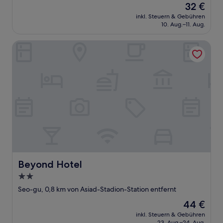
Der
32 €
10,
Preis
(3
inkl. Steuern & Gebühren
beträgt
10. Aug.–11. Aug.
Bewertungen)
32 €
Beyond Hotel
Beyond Hotel
Beyond Hotel
2.0-
Sterne-
Seo-gu, 0,8 km von Asiad-Stadion-Station entfernt
Unterkunft
Der
44 €
Preis
inkl. Steuern & Gebühren
beträgt
23. Aug.–24. Aug.