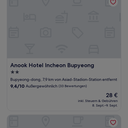
Anook Hotel Incheon Bupyeong
Anook Hotel Incheon Bupyeong
2.0-
Sterne-
Bupyeong-dong, 7,9 km von Asiad-Stadion-Station entfernt
Unterkunft
9.4
9,4/10
Außergewöhnlich
(33 Bewertungen)
von
Der
28 €
10,
Preis
Außergewöhnlich,
inkl. Steuern & Gebühren
beträgt
8. Sept.–9. Sept.
(33
28 €
Bewertungen)
Hotel Four Star