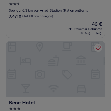
2.5-
Sterne-
Seo-gu, 6,3 km von Asiad-Stadion-Station entfernt
Unterkunft
7.4
7,4/10
Gut
(18 Bewertungen)
von
Der
43 €
10,
Preis
Gut,
inkl. Steuern & Gebühren
beträgt
10. Aug.–11. Aug.
(18
43 €
Bewertungen)
Bene Hotel
Bene Hotel
Bene Hotel
3.0-