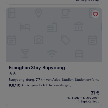
44 €
Esanghan Stay Bupyeong
Esanghan Stay Bupyeong
Esanghan Stay Bupyeong
2.0-
Sterne-
Bupyeong-dong, 7,7 km von Asiad-Stadion-Station entfernt
Unterkunft
9.8
9,8/10
Außergewöhnlich
(6 Bewertungen)
von
Der
31 €
10,
Preis
Außergewöhnlich,
inkl. Steuern & Gebühren
beträgt
1. Sept.–2. Sept.
(6
31 €
Bewertungen)