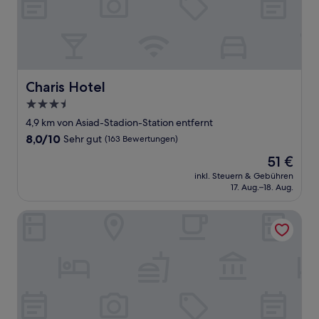
Charis Hotel
Charis Hotel
3.5-
Sterne-
4,9 km von Asiad-Stadion-Station entfernt
Unterkunft
8.0
8,0/10
Sehr gut
(163 Bewertungen)
von
Der
51 €
10,
Preis
Sehr
inkl. Steuern & Gebühren
beträgt
17. Aug.–18. Aug.
gut,
51 €
(163
Bewertungen)
Incheon CIRCLE HOTEL