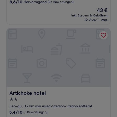
Unterkunft
8.6
8,6/10
Hervorragend
(35 Bewertungen)
von
Der
43 €
10,
Preis
Hervorragend,
inkl. Steuern & Gebühren
beträgt
10. Aug.–11. Aug.
(35
43 €
Bewertungen)
Artichoke hotel
Artichoke hotel
Artichoke hotel
2.0-
Sterne-
Seo-gu, 0,7 km von Asiad-Stadion-Station entfernt
Unterkunft
5.4
5,4/10
(3 Bewertungen)
von