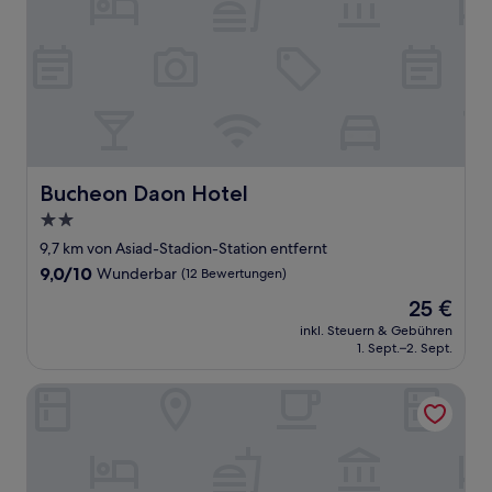
Bucheon Daon Hotel
Bucheon Daon Hotel
2.0-
Sterne-
9,7 km von Asiad-Stadion-Station entfernt
Unterkunft
9.0
9,0/10
Wunderbar
(12 Bewertungen)
von
Der
25 €
10,
Preis
Wunderbar,
inkl. Steuern & Gebühren
beträgt
1. Sept.–2. Sept.
(12
25 €
Bewertungen)
Stay Passport Okinawa Ryokan Bupyeong Incheon