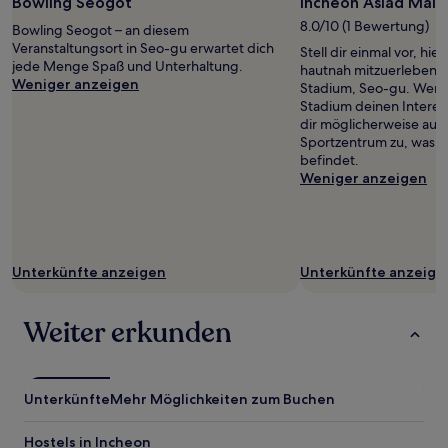
Bowling Seogot
Incheon Asiad Main
2 Erwachsenen
8.0/10 (1 Bewertung)
gefunden
Bowling Seogot – an diesem
wurde.
Veranstaltungsort in Seo-gu erwartet dich
Stell dir einmal vor, hi
Preise
jede Menge Spaß und Unterhaltung.
hautnah mitzuerleben: 
und
Weniger anzeigen
Stadium, Seo-gu. Wenn
Verfügbarkeiten
Stadium deinen Interess
können
dir möglicherweise au
sich
Sportzentrum zu, was si
ändern.
befindet.
Es
Weniger anzeigen
können
zusätzliche
Bedingungen
gelten.
Unterkünfte anzeigen
Unterkünfte anzeige
Weiter erkunden
Unterkünfte
Mehr Möglichkeiten zum Buchen
Hostels in Incheon