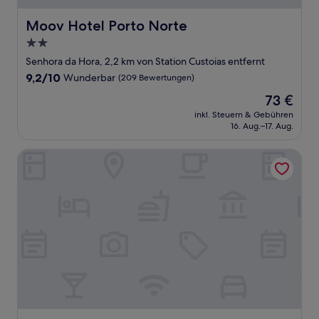
Moov Hotel Porto Norte
Moov Hotel Porto Norte
2.0-
Sterne-
Senhora da Hora, 2,2 km von Station Custoias entfernt
Unterkunft
9.2
9,2/10
Wunderbar
(209 Bewertungen)
von
Der
73 €
10,
Preis
Wunderbar,
inkl. Steuern & Gebühren
beträgt
16. Aug.–17. Aug.
(209
73 €
Bewertungen)
Sea Porto Hotel