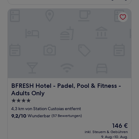
124 €
Bewertungen)
BFRESH Hotel - Padel, Pool & Fitness - Adults Only
BFRESH Hotel - Padel, Pool & Fitness - Adults Only
BFRESH Hotel - Padel, Pool & Fitness -
Adults Only
4.0-
Sterne-
4,3 km von Station Custoias entfernt
Unterkunft
9.2
9,2/10
Wunderbar
(57 Bewertungen)
von
Der
146 €
10,
Preis
Wunderbar,
inkl. Steuern & Gebühren
beträgt
9. Aug.–10. Aug.
(57