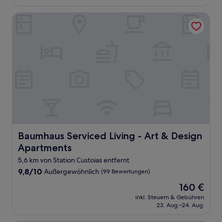
146 €
Bewertungen)
Baumhaus Serviced Living - Art & Design Apartments
Baumhaus Serviced Living - Art & Design Apartments
Baumhaus Serviced Living - Art & Design
Apartments
5,6 km von Station Custoias entfernt
9.8
9,8/10
Außergewöhnlich
(99 Bewertungen)
von
Der
160 €
10,
Preis
Außergewöhnlich,
inkl. Steuern & Gebühren
beträgt
23. Aug.–24. Aug.
(99
160 €
Bewertungen)