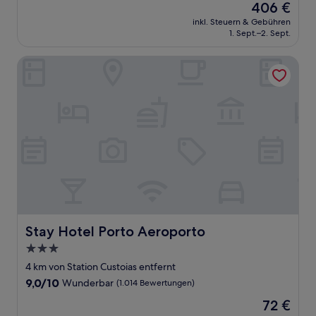
Der
406 €
10,
Preis
Außergewöhnlich,
inkl. Steuern & Gebühren
beträgt
1. Sept.–2. Sept.
(23
406 €
Bewertungen)
Stay Hotel Porto Aeroporto
Stay Hotel Porto Aeroporto
Stay Hotel Porto Aeroporto
3.0-
Sterne-
4 km von Station Custoias entfernt
Unterkunft
9.0
9,0/10
Wunderbar
(1.014 Bewertungen)
von
Der
72 €
10,
Preis