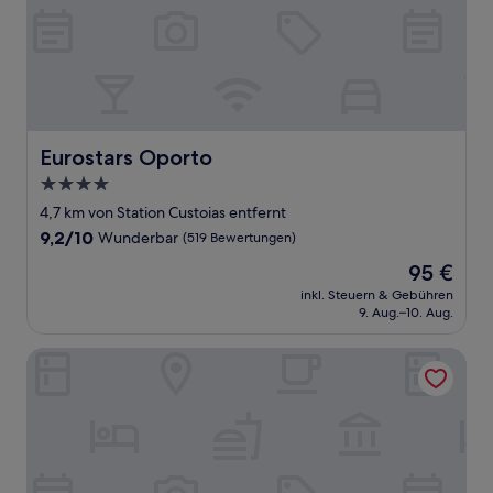
Eurostars Oporto
Eurostars Oporto
4.0-
Sterne-
4,7 km von Station Custoias entfernt
Unterkunft
9.2
9,2/10
Wunderbar
(519 Bewertungen)
von
Der
95 €
10,
Preis
Wunderbar,
inkl. Steuern & Gebühren
beträgt
9. Aug.–10. Aug.
(519
95 €
Bewertungen)
Hotel Senhor de Matosinhos