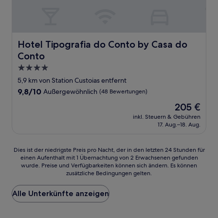
Hotel Tipografia do Conto by Casa do Conto
Hotel Tipografia do Conto by Casa do
Conto
4.0-
Sterne-
5,9 km von Station Custoias entfernt
Unterkunft
9.8
9,8/10
Außergewöhnlich
(48 Bewertungen)
von
Der
205 €
10,
Preis
Außergewöhnlich,
inkl. Steuern & Gebühren
beträgt
17. Aug.–18. Aug.
(48
205 €
Bewertungen)
Dies
Dies ist der niedrigste Preis pro Nacht, der in den letzten 24 Stunden für
einen Aufenthalt mit 1 Übernachtung von 2 Erwachsenen gefunden
ist
wurde. Preise und Verfügbarkeiten können sich ändern. Es können
der
zusätzliche Bedingungen gelten.
niedrigste
Preis
Alle Unterkünfte anzeigen
pro
Nacht,
der