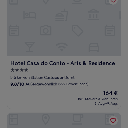
Hotel Casa do Conto - Arts & Residence
Hotel Casa do Conto - Arts & Residence
4.0-
Sterne-
5,6 km von Station Custoias entfernt
Unterkunft
9.8
9,8/10
Außergewöhnlich
(292 Bewertungen)
von
Der
164 €
10,
Preis
Außergewöhnlich,
inkl. Steuern & Gebühren
beträgt
8. Aug.–9. Aug.
(292
164 €
Bewertungen)
Crowne Plaza Porto by IHG