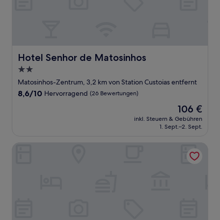
Hotel Senhor de Matosinhos
Hotel Senhor de Matosinhos
2.0-
Sterne-
Matosinhos-Zentrum, 3,2 km von Station Custoias entfernt
Unterkunft
8.6
8,6/10
Hervorragend
(26 Bewertungen)
von
Der
106 €
10,
Preis
Hervorragend,
inkl. Steuern & Gebühren
beträgt
1. Sept.–2. Sept.
(26
106 €
Bewertungen)
Hotel Tipografia do Conto by Casa do Conto