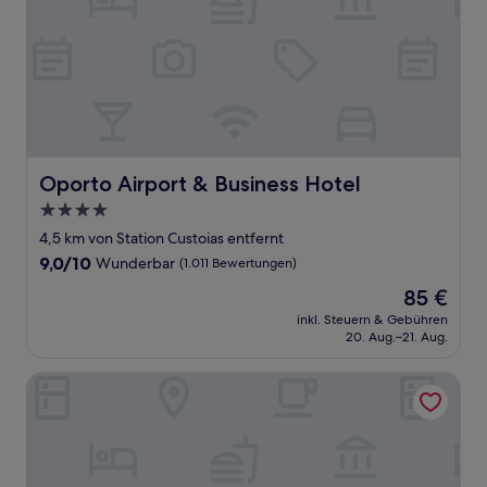
Oporto Airport & Business Hotel
Oporto Airport & Business Hotel
4.0-
Sterne-
4,5 km von Station Custoias entfernt
Unterkunft
9.0
9,0/10
Wunderbar
(1.011 Bewertungen)
von
Der
85 €
10,
Preis
Wunderbar,
inkl. Steuern & Gebühren
beträgt
20. Aug.–21. Aug.
(1.011
85 €
Bewertungen)
Eurostars Oporto