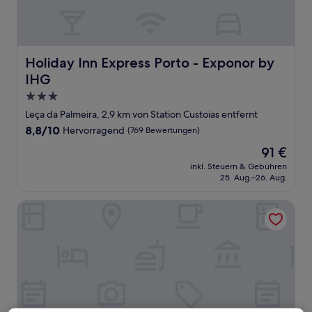
Holiday Inn Express Porto - Exponor by IHG
Holiday Inn Express Porto - Exponor by
IHG
3.0-
Sterne-
Leça da Palmeira, 2,9 km von Station Custoias entfernt
Unterkunft
8.8
8,8/10
Hervorragend
(769 Bewertungen)
von
Der
91 €
10,
Preis
Hervorragend,
inkl. Steuern & Gebühren
beträgt
25. Aug.–26. Aug.
(769
91 €
Bewertungen)
TRYP by Wyndham Porto Expo Hotel