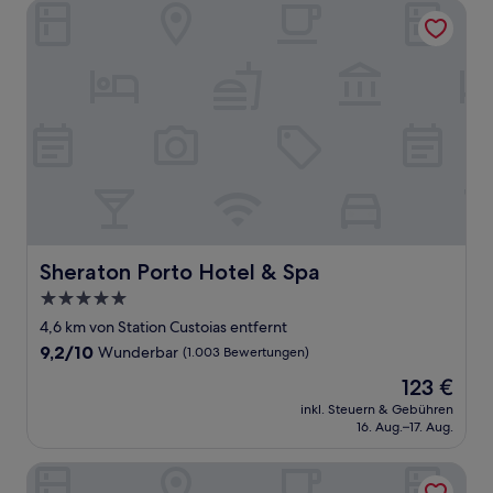
Sheraton Porto Hotel & Spa
Sheraton Porto Hotel & Spa
Sheraton Porto Hotel & Spa
5.0-
Sterne-
4,6 km von Station Custoias entfernt
Unterkunft
9.2
9,2/10
Wunderbar
(1.003 Bewertungen)
von
Der
123 €
10,
Preis
Wunderbar,
inkl. Steuern & Gebühren
beträgt
16. Aug.–17. Aug.
(1.003
123 €
Bewertungen)
Hotel Casa do Conto - Arts & Residence