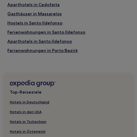
Aparthotels in Cedofeita
Gasthäuser in Massarelos
Hostels in Santo Ildefonso
Ferienwohnungen in Santo Ildefonso
Aparthotels in Santo Ildefonso
Ferienwohnungen in Porto Bezirk
Gasthäuser in Vitória
Aparthotels in Vitória
Ferienwohnungen in Gervide
Hostels in Porto
Top-Reiseziele
Pensionen in Porto
Hotels in Deutschland
Aparthotels in Porto
Hotels in den USA
B&B in Porto
Hotels in Tschechien
Ferienwohnungen in Vila Nova de Gaia
Hotels in Österreich
Gasthäuser in Aldoar Foz do Douro e Nevogilde