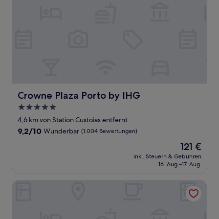
Crowne Plaza Porto by IHG
Crowne Plaza Porto by IHG
5.0-
Sterne-
4,6 km von Station Custoias entfernt
Unterkunft
9.2
9,2/10
Wunderbar
(1.004 Bewertungen)
von
Der
121 €
10,
Preis
Wunderbar,
inkl. Steuern & Gebühren
beträgt
16. Aug.–17. Aug.
(1.004
121 €
Bewertungen)
Oporto Airport & Business Hotel