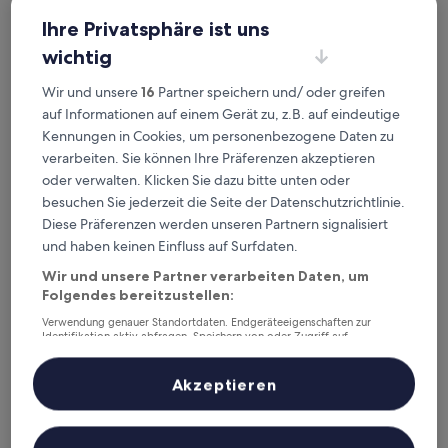
Ihre Privatsphäre ist uns
wichtig
TRYP by Wyndham Porto Expo Hotel
TRYP by Wyndham Porto Expo Hotel
Wir und unsere
16
Partner speichern und/ oder greifen
4.0-
auf Informationen auf einem Gerät zu, z.B. auf eindeutige
Sterne-
Kennungen in Cookies, um personenbezogene Daten zu
Leça da Palmeira, 3,1 km von Station Custoias entfernt
Unterkunft
verarbeiten. Sie können Ihre Präferenzen akzeptieren
8.4
8,4/10
Sehr gut
(404 Bewertungen)
von
oder verwalten. Klicken Sie dazu bitte unten oder
Der
120 €
10,
besuchen Sie jederzeit die Seite der Datenschutzrichtlinie.
Preis
Sehr
inkl. Steuern & Gebühren
Diese Präferenzen werden unseren Partnern signalisiert
beträgt
1. Sept.–2. Sept.
gut,
120 €
und haben keinen Einfluss auf Surfdaten.
(404
Bewertungen)
Sea Porto Hotel
Wir und unsere Partner verarbeiten Daten, um
Folgendes bereitzustellen:
Verwendung genauer Standortdaten. Endgeräteeigenschaften zur
Identifikation aktiv abfragen. Speichern von oder Zugriff auf
Informationen auf einem Endgerät. Personalisierte Werbung und
Inhalte, Messung von Werbeleistung und der Performance von Inhalten,
Zielgruppenforschung sowie Entwicklung und Verbesserung von
Akzeptieren
Angeboten.
Liste der Partner (Lieferanten)