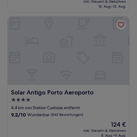
Wunderbar,
inkl. Steuern & Gebühren
beträgt
12. Aug.–13. Aug.
(1.014
72 €
Bewertungen)
Solar Antigo Porto Aeroporto
Solar Antigo Porto Aeroporto
Solar Antigo Porto Aeroporto
4.0-
Sterne-
4,4 km von Station Custoias entfernt
Unterkunft
9.2
9,2/10
Wunderbar
(842 Bewertungen)
von
Der
124 €
10,
Preis
Wunderbar,
inkl. Steuern & Gebühren
beträgt
8. Aug.–9. Aug.
(842