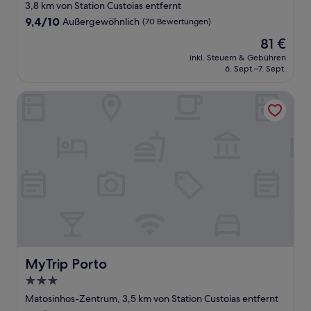
Sterne-
3,8 km von Station Custoias entfernt
Unterkunft
9.4
9,4/10
Außergewöhnlich
(70 Bewertungen)
von
Der
81 €
10,
Preis
Außergewöhnlich,
inkl. Steuern & Gebühren
beträgt
6. Sept.–7. Sept.
(70
81 €
Bewertungen)
MyTrip Porto
MyTrip Porto
MyTrip Porto
3.0-
Sterne-
Matosinhos-Zentrum, 3,5 km von Station Custoias entfernt
Unterkunft