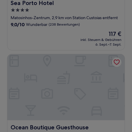
Sea Porto Hotel
Sea Porto Hotel
4.0-
Sterne-
Matosinhos-Zentrum, 2,9 km von Station Custoias entfernt
Unterkunft
9.0
9,0/10
Wunderbar
(238 Bewertungen)
von
Der
117 €
10,
Preis
Wunderbar,
inkl. Steuern & Gebühren
beträgt
6. Sept.–7. Sept.
(238
117 €
Bewertungen)
Ocean Boutique Guesthouse
Ocean Boutique Guesthouse
Ocean Boutique Guesthouse