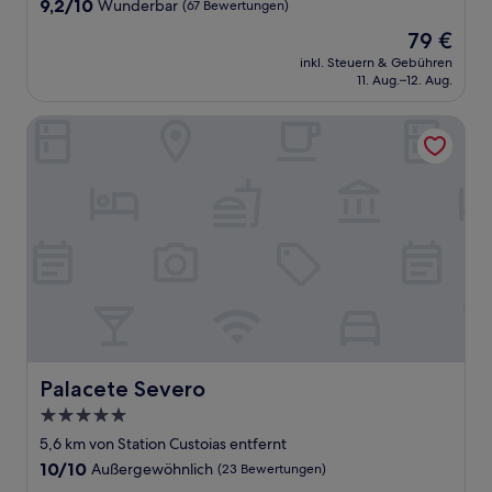
9.2
9,2/10
Wunderbar
(67 Bewertungen)
von
Der
79 €
10,
Preis
Wunderbar,
inkl. Steuern & Gebühren
beträgt
11. Aug.–12. Aug.
(67
79 €
Bewertungen)
Palacete Severo
Palacete Severo
Palacete Severo
5.0-
Sterne-
5,6 km von Station Custoias entfernt
Unterkunft
10.0
10/10
Außergewöhnlich
(23 Bewertungen)
von