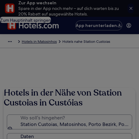
Zur App wechseln
Spare in der App noch mehr – auf dich warten bis zu
20% Rabatt auf ausgewählte Hotels.
Zum Hauptinhalt springen
App herunterladen
Hotels in Matosinhos
Hotels nahe Station Custoias
Hotels in der Nähe von Station
Custoias in Custóias
Wo soll’s hingehen?
Station Custoias, Matosinhos, Porto Bezirk, Portugal
Daten