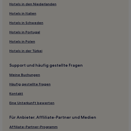
Hotels in den Niederlanden
Hotels mit Parkplatz in Aldoar Foz do Douro e Nevogilde
Luxus in Gervide
Hotels in Italien
Luxus in Lordelo do Ouro
Hotels in Schweden
Günstige in Rua de Santa Catarina
Hotels in Portugal
Hotels mit Parkplatz in Rua de Santa Catarina
Hotels in Polen
Familien in Rua de Santa Catarina
Hotels in der Türkei
Haustierfreundliche in Vitória
Support und häufig gestellte Fragen
Günstige in Lordelo do Ouro e Massarelos
Familien in Maia
Meine Buchungen
Luxus in Maia
Häufig gestellte Fragen
Haustierfreundliche in Matosinhos und Leça da Palmeira
Kontakt
Haustierfreundliche in Porto
Eine Unterkunft bewerten
Familien in Porto
Für Anbieter, Affliliate-Partner und Medien
Hotels mit inbegriffenem Frühstück in Santo Ildefonso
Affiliate-Partner-Programm
Hotels mit Parkplatz in Santo Ildefonso