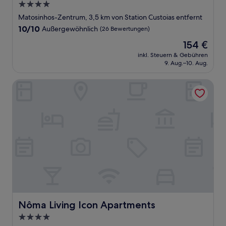
4.0-
Sterne-
Matosinhos-Zentrum, 3,5 km von Station Custoias entfernt
Unterkunft
10.0
10/10
Außergewöhnlich
(26 Bewertungen)
von
Der
154 €
10,
Preis
Außergewöhnlich,
inkl. Steuern & Gebühren
beträgt
9. Aug.–10. Aug.
(26
154 €
Bewertungen)
Nôma Living Icon Apartments
Nôma Living Icon Apartments
Nôma Living Icon Apartments
4.0-