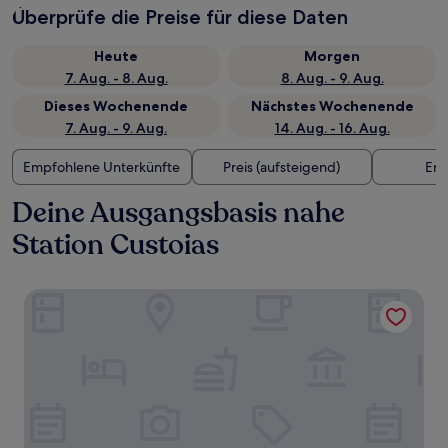
Überprüfe die Preise für diese Daten
Heute
Morgen
7. Aug. - 8. Aug.
8. Aug. - 9. Aug.
Dieses Wochenende
Nächstes Wochenende
7. Aug. - 9. Aug.
14. Aug. - 16. Aug.
Empfohlene Unterkünfte
Preis (aufsteigend)
Ent
Deine Ausgangsbasis nahe
Station Custoias
Holiday Inn Express Porto - Exponor by IHG