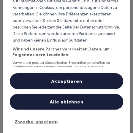
auf Informationen auf einem Gerät zu, z.B. auf eindeutige
4.0-
Sterne-
Kennungen in Cookies, um personenbezogene Daten zu
Sakai-ku, 1,7 km von Bahnhof Sakaihigashi entfernt
Unterkunft
verarbeiten. Sie können Ihre Präferenzen akzeptieren
8.8
8,8/10
Hervorragend
(1.007 Bewertungen)
von
oder verwalten. Klicken Sie dazu bitte unten oder
Der
51 €
10,
besuchen Sie jederzeit die Seite der Datenschutzrichtlinie.
Preis
Hervorragend,
9. Aug.–10. Aug.
Diese Präferenzen werden unseren Partnern signalisiert
beträgt
(1.007
51 €
und haben keinen Einfluss auf Surfdaten.
Bewertungen)
Daiwa Roynet Hotel Sakaihigashi
Wir und unsere Partner verarbeiten Daten, um
Folgendes bereitzustellen:
Verwendung genauer Standortdaten. Endgeräteeigenschaften zur
Identifikation aktiv abfragen. Speichern von oder Zugriff auf
Informationen auf einem Endgerät. Personalisierte Werbung und
Inhalte, Messung von Werbeleistung und der Performance von Inhalten,
Zielgruppenforschung sowie Entwicklung und Verbesserung von
Akzeptieren
Angeboten.
Liste der Partner (Lieferanten)
Alle ablehnen
Daiwa Roynet Hotel Sakaihigashi
Daiwa Roynet Hotel Sakaihigashi
Zwecke anzeigen
4.0-
Sterne-
Sakai-ku, 0,3 km von Bahnhof Sakaihigashi entfernt