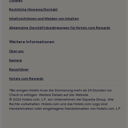
Cookies
Günstige in Sennichimae
Rechtliche Hinweise/Kontakt
Lgbtqia-Freundliche in Minami
Inhaltsrichtlinien und Melden von Inhalten
Günstige in Minami
Allgemeine Geschäftsbedingungen für Hotels.com Rewards
Hotels mit inbegriffenem Frühstück in Minami
Weitere Informationen
Günstige in Ikuno
Hotels mit Parkplatz in Präfektur Osaka
Über uns
Business in Präfektur Osaka
Karriere
Günstige in Daikoku
Reiseführer
Günstige nahe Amerikamura
Hotels.com Rewards
Familien nahe Amerikamura
*Bei einigen Hotels muss die Stornierung mehr als 24 Stunden vor
Lgbtqia-Freundliche in Yodogawa
Check-in erfolgen. Weitere Details auf der Website.
© 2026 Hotels.com, L.P., ein Unternehmen der Expedia Group. Alle
3-Sterne-Hotels in Amerikamura
Rechte vorbehalten. Hotels.com und das Hotels.com-Logo sind
Handelsmarken oder eingetragene Handelsmarken von Hotels.com, L.P.
4-Sterne-Hotels in Amerikamura
3-Sterne-Hotels in Daikoku