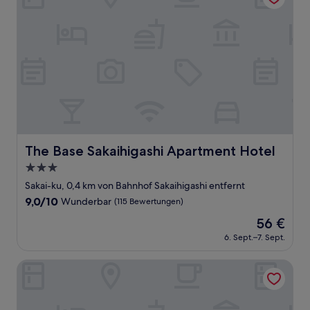
The Base Sakaihigashi Apartment Hotel
The Base Sakaihigashi Apartment Hotel
3.0-
Sterne-
Sakai-ku, 0,4 km von Bahnhof Sakaihigashi entfernt
Unterkunft
9.0
9,0/10
Wunderbar
(115 Bewertungen)
von
Der
56 €
10,
Preis
Wunderbar,
6. Sept.–7. Sept.
beträgt
(115
56 €
Bewertungen)
Toyoko Inn Sakai Ekimae