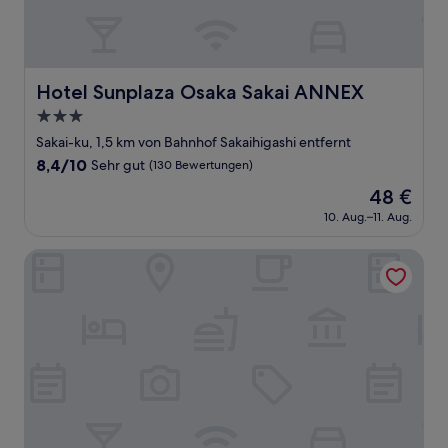
Hotel Sunplaza Osaka Sakai ANNEX
Hotel Sunplaza Osaka Sakai ANNEX
3.0-
Sterne-
Sakai-ku, 1,5 km von Bahnhof Sakaihigashi entfernt
Unterkunft
8.4
8,4/10
Sehr gut
(130 Bewertungen)
von
Der
48 €
10,
Preis
Sehr
10. Aug.–11. Aug.
beträgt
gut,
48 €
(130
Fine Sakai
Bewertungen)