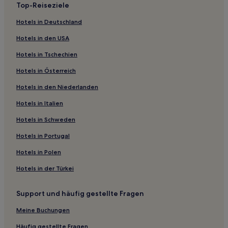
Top-Reiseziele
Hotels nahe Station Tengachaya
Hotels in Deutschland
Hotels nahe Station Dōbutsuen-mae
Hotels in den USA
Sumiyoshi: Hotels
Hotels in Tschechien
Hotels nahe Schrein von Abe no Seimei
Hotels in Österreich
Hotels nahe Bahnhof Sakaishi
Hotels in den Niederlanden
Hotels nahe Straßenbahnhaltestelle Sumiyoshitoriimae
Hotels nahe Bahnhof Shirasagi
Hotels in Italien
Hotels nahe Tempel Shitenno-ji
Hotels in Schweden
Hotels nahe Glico-Leuchtreklame in Dotonbori
Hotels in Portugal
Hotels nahe Station Bishōen
Hotels in Polen
Hotels nahe Tennoji Park
Hotels in der Türkei
Hotels nahe Station Eganoshō
Support und häufig gestellte Fragen
Hotels nahe Bahnhof Ōsaka-Nanba
Hotels nahe Station Tamatsukuri
Meine Buchungen
Hotels nahe Station Tennoji-ekimae
Häufig gestellte Fragen