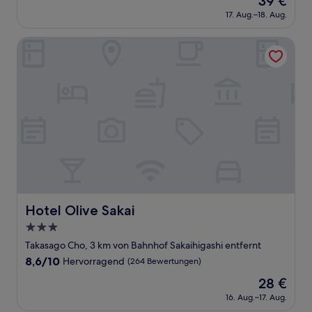
39 €
10,
Preis
Hervorragend,
17. Aug.–18. Aug.
beträgt
(27
39 €
Bewertungen)
Hotel Olive Sakai
Hotel Olive Sakai
Hotel Olive Sakai
3.0-
Sterne-
Takasago Cho, 3 km von Bahnhof Sakaihigashi entfernt
Unterkunft
8.6
8,6/10
Hervorragend
(264 Bewertungen)
von
Der
28 €
10,
Preis
Hervorragend,
16. Aug.–17. Aug.
beträgt
(264