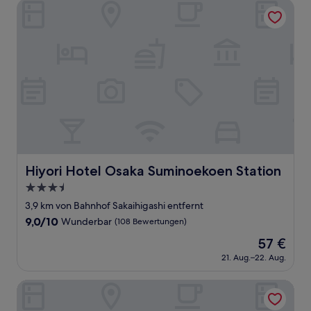
(369
Hiyori Hotel Osaka Suminoekoen Station
Bewertungen)
Hiyori Hotel Osaka Suminoekoen Station
Hiyori Hotel Osaka Suminoekoen Station
3.5-
Sterne-
3,9 km von Bahnhof Sakaihigashi entfernt
Unterkunft
9.0
9,0/10
Wunderbar
(108 Bewertungen)
von
Der
57 €
10,
Preis
Wunderbar,
21. Aug.–22. Aug.
beträgt
(108
57 €
Bewertungen)
SAYA Suite Kishinosato