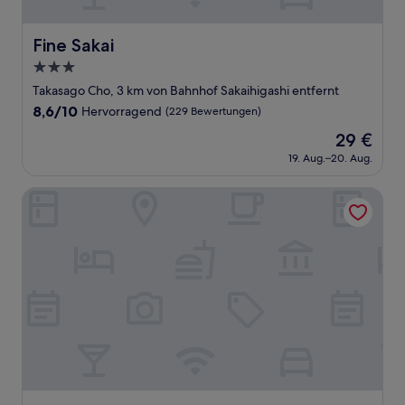
Fine Sakai
Fine Sakai
3.0-
Sterne-
Takasago Cho, 3 km von Bahnhof Sakaihigashi entfernt
Unterkunft
8.6
8,6/10
Hervorragend
(229 Bewertungen)
von
Der
29 €
10,
Preis
Hervorragend,
19. Aug.–20. Aug.
beträgt
(229
29 €
Bewertungen)
APA Hotel Sakai Ekimae