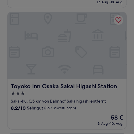
Preis
Sehr
17. Aug.–18. Aug.
beträgt
gut,
34 €
(40
Toyoko Inn Osaka Sakai Higashi Station
Bewertungen)
Toyoko Inn Osaka Sakai Higashi Station
Toyoko Inn Osaka Sakai Higashi Station
3.0-
Sterne-
Sakai-ku, 0,5 km von Bahnhof Sakaihigashi entfernt
Unterkunft
8.2
8,2/10
Sehr gut
(369 Bewertungen)
von
Der
58 €
10,
Preis
Sehr
9. Aug.–10. Aug.
beträgt
gut,
58 €