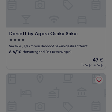
Dorsett by Agora Osaka Sakai
Dorsett by Agora Osaka Sakai
4.0-
Sterne-
Sakai-ku, 1,9 km von Bahnhof Sakaihigashi entfernt
Unterkunft
8.6
8,6/10
Hervorragend
(143 Bewertungen)
von
Der
47 €
10,
Preis
Hervorragend,
11. Aug.–12. Aug.
beträgt
(143
47 €
Bewertungen)
Hotel Sunplaza Osaka Sakai ANNEX