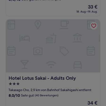
von
Der
33 €
10,
Preis
Sehr
18. Aug.–19. Aug.
beträgt
gut,
33 €
(200
Hotel Lotus Sakai - Adults Only
Bewertungen)
Hotel Lotus Sakai - Adults Only
Hotel Lotus Sakai - Adults Only
3.0-
Sterne-
Takasago Cho, 2,9 km von Bahnhof Sakaihigashi entfernt
Unterkunft
8.0
8,0/10
Sehr gut
(40 Bewertungen)
von
Der
34 €
10,