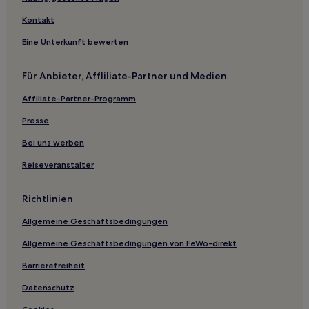
Ikuno: Hotels
Kontakt
Hotels nahe Station Sakurajima
Eine Unterkunft bewerten
Hotels nahe Station Sumiyoshi
Für Anbieter, Affliliate-Partner und Medien
Hotels nahe Bahnhof Nanba
Affiliate-Partner-Programm
Daikoku: Hotels
Gasthäuser in Ikuno
Presse
Hostels in Kita
Bei uns werben
Aparthotels in Osaka
Reiseveranstalter
Hostels in Osaka
Richtlinien
Gasthäuser in Osaka
Allgemeine Geschäftsbedingungen
Gasthäuser in Minami
Allgemeine Geschäftsbedingungen von FeWo-direkt
Günstige in Suminoe
Hotels mit inbegriffenem Frühstück in Osaka
Barrierefreiheit
Familien in Osaka
Datenschutz
Lgbtqia-Freundliche in Osaka