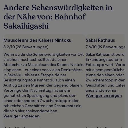
gelten.
Andere Sehenswürdigkeiten in
der Nähe von: Bahnhof
Sakaihigashi
Mausoleum des Kaisers Nintoku
Sakai Rathaus
8.2/10 (28 Bewertungen)
7.6/10 (19 Bewertungen
Wenn du dir die Sehenswürdigkeiten vor Ort
Sakai Rathaus ist bei de
ansehen möchtest, solltest du einen
Erkundungstouren in Sak
Abstecher zu Mausoleum des Kaisers Nintoku
Fotostopp wert. Verbr
einplanen – nur eines von vielen Denkmälern
mit einem gemütlichen
in Sakai-ku. Als erste Etappe deiner
plane den einen oder 
Besichtigungstour kannst du auch einen
Zwischenstopp in den z
Ausflug zu den Museen der Gegend planen.
Geschäften und Cafés ei
Verbringe den Nachmittag mit einem
aneinanderreihen.
gemütlichen Spaziergang und plane den
Weniger anzeigen
einen oder anderen Zwischenstopp in den
zahlreichen Geschäften und Restaurants ein,
die sich hier aneinanderreihen.
Weniger anzeigen