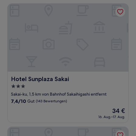
28 €
Bewertungen)
Hotel Sunplaza Sakai
Hotel Sunplaza Sakai
Hotel Sunplaza Sakai
3.0-
Sterne-
Sakai-ku, 1,5 km von Bahnhof Sakaihigashi entfernt
Unterkunft
7.4
7,4/10
Gut
(143 Bewertungen)
von
Der
34 €
10,
Preis
Gut,
16. Aug.–17. Aug.
beträgt
(143
34 €
Bewertungen)
The Base Sakaihigashi Apartment Hotel