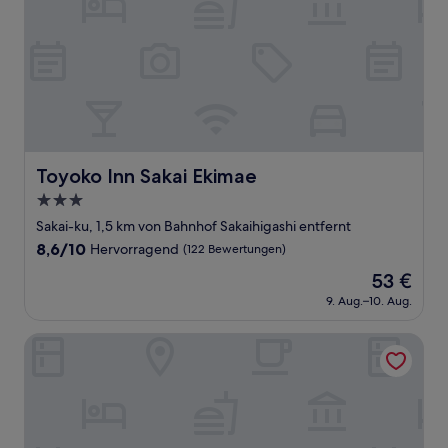
Toyoko Inn Sakai Ekimae
Toyoko Inn Sakai Ekimae
3.0-
Sterne-
Sakai-ku, 1,5 km von Bahnhof Sakaihigashi entfernt
Unterkunft
8.6
8,6/10
Hervorragend
(122 Bewertungen)
von
Der
53 €
10,
Preis
Hervorragend,
9. Aug.–10. Aug.
beträgt
(122
53 €
Bewertungen)
Dorsett by Agora Osaka Sakai