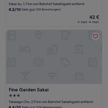
Sterne-
Sakai-ku, 1,7 km von Bahnhof Sakaihigashi entfernt
Unterkunft
8.2
8,2/10
Sehr gut
(128 Bewertungen)
von
Der
42 €
10,
Preis
Sehr
3. Sept.–4. Sept.
beträgt
gut,
42 €
(128
Fine Garden Sakai
Bewertungen)
Fine Garden Sakai
Fine Garden Sakai
3.0-
Sterne-
Takasago Cho, 2,9 km von Bahnhof Sakaihigashi entfernt
Unterkunft
8.4
8,4/10
Sehr gut
(200 Bewertungen)