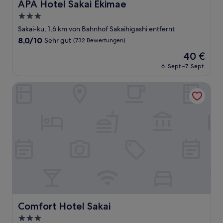
APA Hotel Sakai Ekimae
APA Hotel Sakai Ekimae
3.0-
Sterne-
Sakai-ku, 1,6 km von Bahnhof Sakaihigashi entfernt
Unterkunft
8.0
8,0/10
Sehr gut
(732 Bewertungen)
von
Der
40 €
10,
Preis
Sehr
6. Sept.–7. Sept.
beträgt
gut,
40 €
(732
Comfort Hotel Sakai
Bewertungen)
Comfort Hotel Sakai
Comfort Hotel Sakai
3.0-