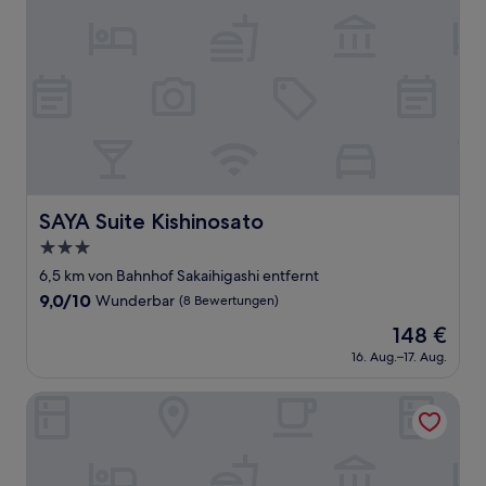
SAYA Suite Kishinosato
SAYA Suite Kishinosato
3.0-
Sterne-
6,5 km von Bahnhof Sakaihigashi entfernt
Unterkunft
9.0
9,0/10
Wunderbar
(8 Bewertungen)
von
Der
148 €
10,
Preis
Wunderbar,
16. Aug.–17. Aug.
beträgt
(8
148 €
Bewertungen)
The Wonder At Stay-Tengachaya-