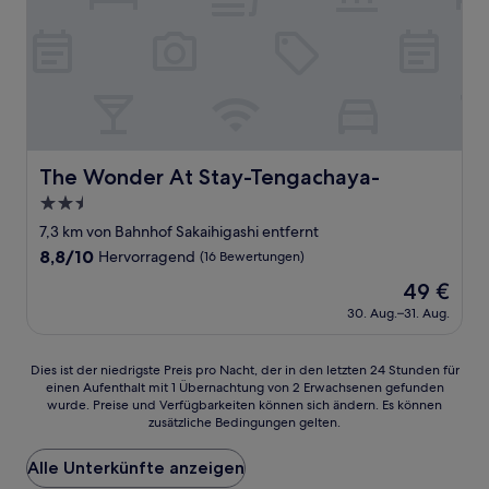
The Wonder At Stay-Tengachaya-
The Wonder At Stay-Tengachaya-
2.5-
Sterne-
7,3 km von Bahnhof Sakaihigashi entfernt
Unterkunft
8.8
8,8/10
Hervorragend
(16 Bewertungen)
von
Der
49 €
10,
Preis
Hervorragend,
30. Aug.–31. Aug.
beträgt
(16
49 €
Bewertungen)
Dies
Dies ist der niedrigste Preis pro Nacht, der in den letzten 24 Stunden für
einen Aufenthalt mit 1 Übernachtung von 2 Erwachsenen gefunden
ist
wurde. Preise und Verfügbarkeiten können sich ändern. Es können
der
zusätzliche Bedingungen gelten.
niedrigste
Preis
Alle Unterkünfte anzeigen
pro
Nacht,