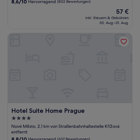
8.6
8,6/10
Hervorragend
(802 Bewertungen)
von
Der
57 €
10,
Preis
Hervorragend,
inkl. Steuern & Gebühren
beträgt
30. Aug.–31. Aug.
(802
57 €
Bewertungen)
Hotel Suite Home Prague
Hotel Suite Home Prague
Hotel Suite Home Prague
4.0-
Sterne-
Nové Město, 2,1 km von Straßenbahnhaltestelle Křížová
Unterkunft
entfernt
8.8
8,8/10
Hervorragend
(637 Bewertungen)