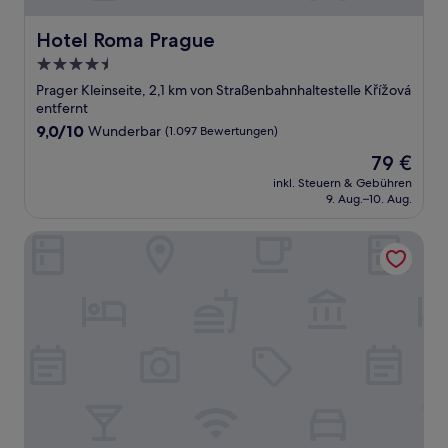
Hotel Roma Prague
Hotel Roma Prague
4.5-
Sterne-
Prager Kleinseite, 2,1 km von Straßenbahnhaltestelle Křížová
Unterkunft
entfernt
9.0
9,0/10
Wunderbar
(1.097 Bewertungen)
von
Der
79 €
10,
Preis
Wunderbar,
inkl. Steuern & Gebühren
beträgt
9. Aug.–10. Aug.
(1.097
79 €
Bewertungen)
Red and Blue Design Hotel Prague