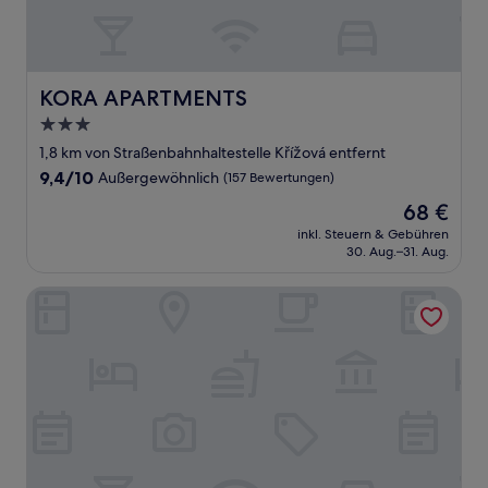
KORA APARTMENTS
KORA APARTMENTS
3.0-
Sterne-
1,8 km von Straßenbahnhaltestelle Křížová entfernt
Unterkunft
9.4
9,4/10
Außergewöhnlich
(157 Bewertungen)
von
Der
68 €
10,
Preis
Außergewöhnlich,
inkl. Steuern & Gebühren
beträgt
30. Aug.–31. Aug.
(157
68 €
Bewertungen)
MN6 Luxury Suites by Adrez Living