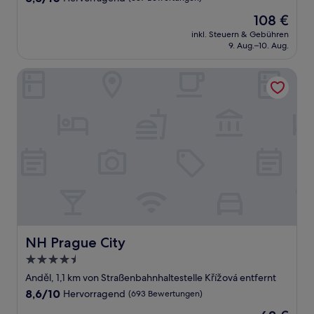
von
Der
108 €
10,
Preis
Hervorragend,
inkl. Steuern & Gebühren
beträgt
9. Aug.–10. Aug.
(637
108 €
Bewertungen)
NH Prague City
NH Prague City
NH Prague City
4.5-
Sterne-
Anděl, 1,1 km von Straßenbahnhaltestelle Křížová entfernt
Unterkunft
8.6
8,6/10
Hervorragend
(693 Bewertungen)
von
Der