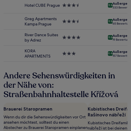
wurde.
Außergewö
Hotel CUBE Prague
3.5-
9.8
Preise
333 Bewertu
Sterne-
und
Unterkunft
Verfügbarkeiten
Greg Apartments
Außergewö
3.5-
können
9.8
Kampa Prague
65 Bewertun
Sterne-
sich
Unterkunft
ändern.
River Dance Suites
Außergewö
4.0-
Es
9.6
by Adrez
19 Bewertun
Sterne-
können
Unterkunft
zusätzliche
KORA
Außergewö
Bedingungen
3.0-
9.4
APARTMENTS
157 Bewertu
gelten.
Sterne-
Unterkunft
Andere Sehenswürdigkeiten in
der Nähe von:
Straßenbahnhaltestelle Křížová
Brauerei Staropramen
Kubistisches Dreifa
Rašínovo nábřeží
Wenn du dir die Sehenswürdigkeiten vor Ort
ansehen möchtest, solltest du einen
Kubistisches Dreifamili
Abstecher zu Brauerei Staropramen einplanen
nábřeží ist bei deinen 