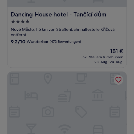
Dancing House hotel - Tančící dům
Dancing House hotel - Tančící dům
4.0-
Sterne-
Nové Město, 1,5 km von Straßenbahnhaltestelle Křížová
Unterkunft
entfernt
9.2
9,2/10
Wunderbar
(473 Bewertungen)
von
Der
151 €
10,
Preis
Wunderbar,
inkl. Steuern & Gebühren
beträgt
23. Aug.–24. Aug.
(473
151 €
Bewertungen)
Hotel Roma Prague