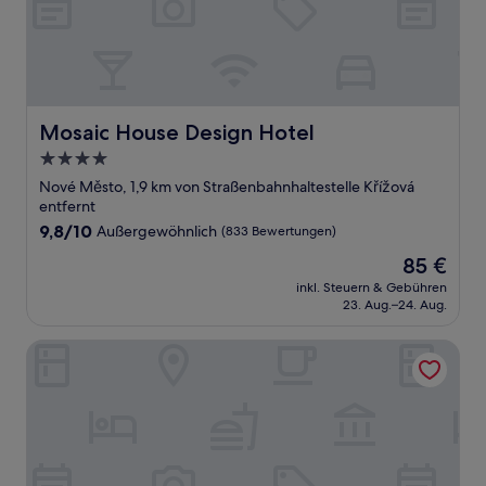
Mosaic House Design Hotel
Mosaic House Design Hotel
4.0-
Sterne-
Nové Město, 1,9 km von Straßenbahnhaltestelle Křížová
Unterkunft
entfernt
9.8
9,8/10
Außergewöhnlich
(833 Bewertungen)
von
Der
85 €
10,
Preis
Außergewöhnlich,
inkl. Steuern & Gebühren
beträgt
23. Aug.–24. Aug.
(833
85 €
Bewertungen)
Hotel CUBE Prague