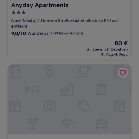
Anyday Apartments
Anyday Apartments
3.0-
Sterne-
Nové Město, 2,1 km von Straßenbahnhaltestelle Křížová
Unterkunft
entfernt
9.0
9,0/10
Wunderbar
(149 Bewertungen)
von
Der
80 €
10,
Preis
Wunderbar,
inkl. Steuern & Gebühren
beträgt
31. Aug.–1. Sept.
(149
80 €
Bewertungen)
Green Garden Hotel