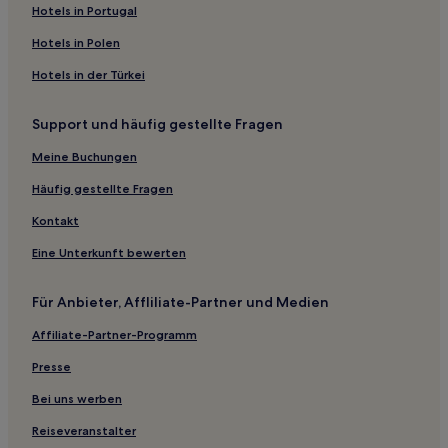
Lgbtqia-Freundliche in Prag
Hotels in Portugal
Günstige nahe Celetná
Hotels in Polen
Familien in Prag 5
Hotels in der Türkei
Business in Prag 5
Support und häufig gestellte Fragen
Haustierfreundliche in Prag 5
Hotels mit Wellnessbereich in Prag 5
Meine Buchungen
Haustierfreundliche in Prag 7
Häufig gestellte Fragen
Familien nahe Children’s Island
Kontakt
Familien in Prag 6
Eine Unterkunft bewerten
Hotels mit Fitnessbereich in Prag 6
Für Anbieter, Affliliate-Partner und Medien
Hotels mit inbegriffenem Frühstück in Prag 6
Affiliate-Partner-Programm
Haustierfreundliche in Prag 6
Familien in Prag 3
Presse
Haustierfreundliche in Prag 3
Bei uns werben
Hotels mit inbegriffenem Frühstück in Prag 3
Reiseveranstalter