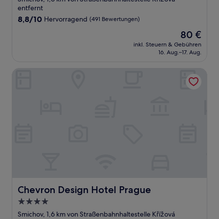
Unterkunft
entfernt
8.8
8,8/10
Hervorragend
(491 Bewertungen)
von
Der
80 €
10,
Preis
Hervorragend,
inkl. Steuern & Gebühren
beträgt
16. Aug.–17. Aug.
(491
80 €
Bewertungen)
Chevron Design Hotel Prague
Chevron Design Hotel Prague
Chevron Design Hotel Prague
4.0-
Sterne-
Smichov, 1,6 km von Straßenbahnhaltestelle Křížová