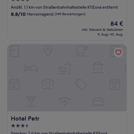
Sterne-
Anděl, 1,1 km von Straßenbahnhaltestelle Křížová entfernt
Unterkunft
8.8
8,8/10
Hervorragend
(149 Bewertungen)
von
Der
84 €
10,
Preis
Hervorragend,
inkl. Steuern & Gebühren
beträgt
9. Aug.–10. Aug.
(149
84 €
Bewertungen)
Hotel Petr
Hotel Petr
Hotel Petr
3.5-
Sterne-
Smichov, 1,6 km von Straßenbahnhaltestelle Křížová