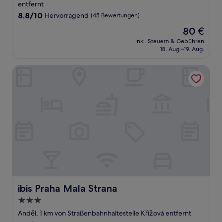
Unterkunft
entfernt
8.8
8,8/10
Hervorragend
(45 Bewertungen)
von
Der
80 €
10,
Preis
Hervorragend,
inkl. Steuern & Gebühren
beträgt
18. Aug.–19. Aug.
(45
80 €
Bewertungen)
ibis Praha Mala Strana
ibis Praha Mala Strana
ibis Praha Mala Strana
3.0-
Sterne-
Anděl, 1 km von Straßenbahnhaltestelle Křížová entfernt
Unterkunft