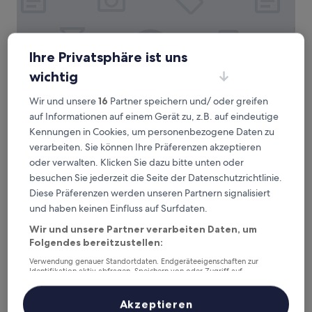
Ihre Privatsphäre ist uns
wichtig
Hotel CUBE Prague
Hotel CUBE Prague
3.5-
Wir und unsere
16
Partner speichern und/ oder greifen
Sterne-
Nové Město, 2 km von Straßenbahnhaltestelle Křížová
auf Informationen auf einem Gerät zu, z.B. auf eindeutige
Unterkunft
entfernt
Kennungen in Cookies, um personenbezogene Daten zu
9.8
9,8/10
Außergewöhnlich
(333 Bewertungen)
verarbeiten. Sie können Ihre Präferenzen akzeptieren
von
oder verwalten. Klicken Sie dazu bitte unten oder
Der
180 €
10,
Preis
besuchen Sie jederzeit die Seite der Datenschutzrichtlinie.
Außergewöhnlich,
inkl. Steuern & Gebühren
beträgt
16. Aug.–17. Aug.
(333
Diese Präferenzen werden unseren Partnern signalisiert
180 €
Bewertungen)
und haben keinen Einfluss auf Surfdaten.
Greg Apartments Kampa Prague
Wir und unsere Partner verarbeiten Daten, um
Folgendes bereitzustellen:
Verwendung genauer Standortdaten. Endgeräteeigenschaften zur
Identifikation aktiv abfragen. Speichern von oder Zugriff auf
Informationen auf einem Endgerät. Personalisierte Werbung und
Inhalte, Messung von Werbeleistung und der Performance von Inhalten,
Zielgruppenforschung sowie Entwicklung und Verbesserung von
Akzeptieren
Angeboten.