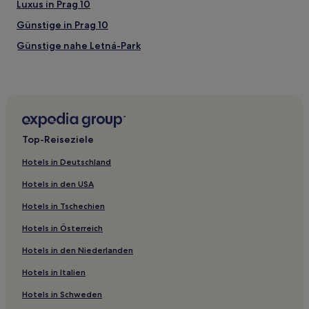
Luxus in Prag 10
Günstige in Prag 10
Günstige nahe Letná-Park
Haustierfreundliche nahe Na Příkopě
Günstige nahe Nerudova-Straße
Familien nahe Nerudova-Straße
Haustierfreundliche nahe Nerudova-Straße
Top-Reiseziele
Boutique- nahe Schützeninsel
Hotels in Deutschland
Haustierfreundliche nahe Schützeninsel
Hotels in den USA
Familien in Prag 4
Hotels in Tschechien
Luxus in Prag 4
Hotels in Österreich
Hotels mit Wellnessbereich in Prag 4
Hotels in den Niederlanden
Haustierfreundliche in Prag 4
Haustierfreundliche in Prag
Hotels in Italien
Familien in Prag
Hotels in Schweden