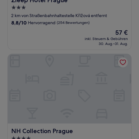
Zleep Hotel Prague
3.0-
Sterne-
2 km von Straßenbahnhaltestelle Křížová entfernt
Unterkunft
8.8
8,8/10
Hervorragend
(254 Bewertungen)
von
Der
57 €
10,
Preis
Hervorragend,
inkl. Steuern & Gebühren
beträgt
30. Aug.–31. Aug.
(254
57 €
Bewertungen)
NH Collection Prague
NH Collection Prague
NH Collection Prague
4.0-