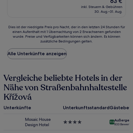
63 €
10,
Preis
Hervorragend,
inkl. Steuern & Gebühren
beträgt
30. Aug.–31. Aug.
(693
63 €
Bewertungen)
Dies
Dies ist der niedrigste Preis pro Nacht, der in den letzten 24 Stunden für
einen Aufenthalt mit 1 Übernachtung von 2 Erwachsenen gefunden
ist
wurde. Preise und Verfügbarkeiten können sich ändern. Es können
der
zusätzliche Bedingungen gelten.
niedrigste
Preis
Alle Unterkünfte anzeigen
pro
Nacht,
der
in
Vergleiche beliebte Hotels in der
den
letzten
Nähe von Straßenbahnhaltestelle
24 Stunden
für
Křížová
einen
Aufenthalt
mit
Unterkünfte
Unterkunftsstandard
Gästebew
1 Übernachtung
von
Mosaic House
Außergewö
4.0-
9.8
2 Erwachsenen
Design Hotel
833 Bewertu
Sterne-
gefunden
Unterkunft