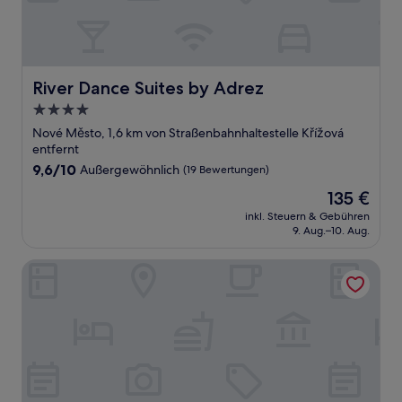
River Dance Suites by Adrez
River Dance Suites by Adrez
4.0-
Sterne-
Nové Město, 1,6 km von Straßenbahnhaltestelle Křížová
Unterkunft
entfernt
9.6
9,6/10
Außergewöhnlich
(19 Bewertungen)
von
Der
135 €
10,
Preis
Außergewöhnlich,
inkl. Steuern & Gebühren
beträgt
9. Aug.–10. Aug.
(19
135 €
Bewertungen)
KORA APARTMENTS