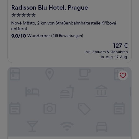
Radisson Blu Hotel, Prague
Radisson Blu Hotel, Prague
5.0-
Sterne-
Nové Město, 2 km von Straßenbahnhaltestelle Křížová
Unterkunft
entfernt
9.0
9,0/10
Wunderbar
(615 Bewertungen)
von
Der
127 €
10,
Preis
Wunderbar,
inkl. Steuern & Gebühren
beträgt
16. Aug.–17. Aug.
(615
127 €
Bewertungen)
Anyday Apartments