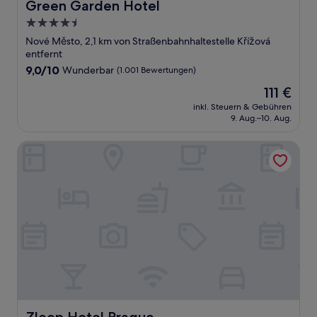
Green Garden Hotel
Green Garden Hotel
4.5-
Sterne-
Nové Město, 2,1 km von Straßenbahnhaltestelle Křížová
Unterkunft
entfernt
9.0
9,0/10
Wunderbar
(1.001 Bewertungen)
von
Der
111 €
10,
Preis
Wunderbar,
inkl. Steuern & Gebühren
beträgt
9. Aug.–10. Aug.
(1.001
111 €
Bewertungen)
Zleep Hotel Prague
Zleep Hotel Prague