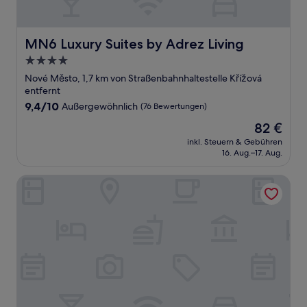
MN6 Luxury Suites by Adrez Living
MN6 Luxury Suites by Adrez Living
4.0-
Sterne-
Nové Město, 1,7 km von Straßenbahnhaltestelle Křížová
Unterkunft
entfernt
9.4
9,4/10
Außergewöhnlich
(76 Bewertungen)
von
Der
82 €
10,
Preis
Außergewöhnlich,
inkl. Steuern & Gebühren
beträgt
16. Aug.–17. Aug.
(76
82 €
Bewertungen)
Numa Prague Flow