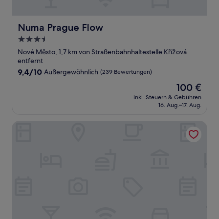
Numa Prague Flow
Numa Prague Flow
3.5-
Sterne-
Nové Město, 1,7 km von Straßenbahnhaltestelle Křížová
Unterkunft
entfernt
9.4
9,4/10
Außergewöhnlich
(239 Bewertungen)
von
Der
100 €
10,
Preis
Außergewöhnlich,
inkl. Steuern & Gebühren
beträgt
16. Aug.–17. Aug.
(239
100 €
Bewertungen)
Dancing House hotel - Tančící dům