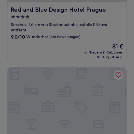
Red and Blue Design Hotel Prague
Red and Blue Design Hotel Prague
4.0-
Sterne-
Smichov, 1,6 km von Straßenbahnhaltestelle Křížová
Unterkunft
entfernt
9.0
9,0/10
Wunderbar
(748 Bewertungen)
von
Der
81 €
10,
Preis
Wunderbar,
inkl. Steuern & Gebühren
beträgt
10. Aug.–11. Aug.
(748
81 €
Bewertungen)
Radisson Blu Hotel, Prague