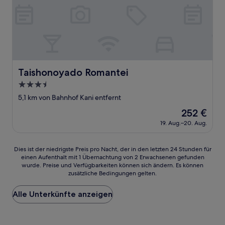
Taishonoyado Romantei
Taishonoyado Romantei
3.5-
Sterne-
5,1 km von Bahnhof Kani entfernt
Unterkunft
Der
252 €
Preis
19. Aug.–20. Aug.
beträgt
252 €
Dies
Dies ist der niedrigste Preis pro Nacht, der in den letzten 24 Stunden für
einen Aufenthalt mit 1 Übernachtung von 2 Erwachsenen gefunden
ist
wurde. Preise und Verfügbarkeiten können sich ändern. Es können
der
zusätzliche Bedingungen gelten.
niedrigste
Preis
Alle Unterkünfte anzeigen
pro
Nacht,
der
in