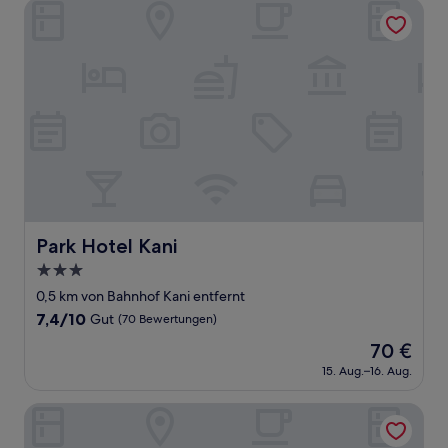
(230
Park Hotel Kani
Bewertungen)
Park Hotel Kani
Park Hotel Kani
3.0-
Sterne-
0,5 km von Bahnhof Kani entfernt
Unterkunft
7.4
7,4/10
Gut
(70 Bewertungen)
von
Der
70 €
10,
Preis
Gut,
15. Aug.–16. Aug.
beträgt
(70
70 €
Bewertungen)
Ryori Ryokan Katsuya