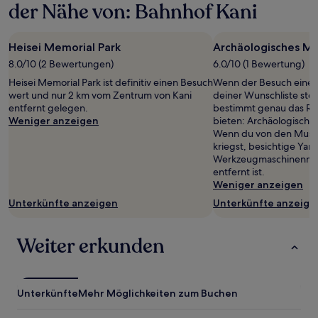
der Nähe von: Bahnhof Kani
Heisei Memorial Park
Archäologisches M
8.0/10 (2 Bewertungen)
6.0/10 (1 Bewertung)
Heisei Memorial Park ist definitiv einen Besuch
Wenn der Besuch eines
wert und nur 2 km vom Zentrum von Kani
deiner Wunschliste steh
entfernt gelegen.
bestimmt genau das Rich
Weniger anzeigen
bieten: Archäologisch
Wenn du von den Musee
kriegst, besichtige Ya
Werkzeugmaschinenmus
entfernt ist.
Weniger anzeigen
Unterkünfte anzeigen
Unterkünfte anzeige
Weiter erkunden
Unterkünfte
Mehr Möglichkeiten zum Buchen