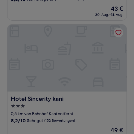
von
Der
43 €
10,
Preis
Hervorragend,
30. Aug.–31. Aug.
beträgt
(27
43 €
Bewertungen)
Hotel Sincerity kani
Hotel Sincerity kani
Hotel Sincerity kani
3.0-
Sterne-
0,5 km von Bahnhof Kani entfernt
Unterkunft
8.2
8,2/10
Sehr gut
(152 Bewertungen)
von
Der
49 €
10,