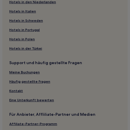
Hotels in den Niederlanden
Familien in Takayama
Haustierfreundliche in Takayama
Hotels in Italien
Luxus nahe Shitajima Onsen
Hotels in Schweden
Hotels mit Parkplatz in Präfektur Gifu
Hotels in Portugal
Hotels mit Thermalbad in Präfektur Gifu
Hotels in Polen
Hotels mit Parkplatz in Gujō
Hotels in der Türkei
Hotels mit Wellnessbereich in Gero
Support und häufig gestellte Fragen
Günstige in Gifu
Hotels mit Thermalbad in Gifu
Meine Buchungen
Business in Gifu
Häufig gestellte Fragen
Mitake Hotels
Kontakt
Hotels nahe Jionzenji-Tempel
Eine Unterkunft bewerten
Hotels nahe Gujo-Hachiman Hakurankan-Museum
Für Anbieter, Affliliate-Partner und Medien
Kawabe Hotels
Affiliate-Partner-Programm
Yamagata Hotels