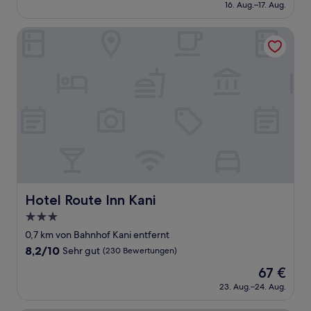
Preis
Sehr
16. Aug.–17. Aug.
beträgt
gut,
49 €
(152
Hotel Route Inn Kani
Bewertungen)
Hotel Route Inn Kani
Hotel Route Inn Kani
3.0-
Sterne-
0,7 km von Bahnhof Kani entfernt
Unterkunft
8.2
8,2/10
Sehr gut
(230 Bewertungen)
von
Der
67 €
10,
Preis
Sehr
23. Aug.–24. Aug.
beträgt
gut,
67 €