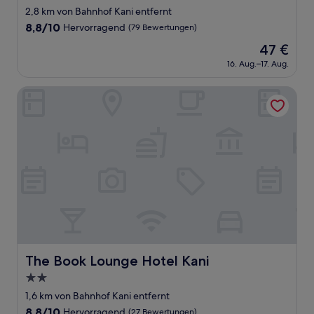
Sterne-
2,8 km von Bahnhof Kani entfernt
Unterkunft
8.8
8,8/10
Hervorragend
(79 Bewertungen)
von
Der
47 €
10,
Preis
Hervorragend,
16. Aug.–17. Aug.
beträgt
(79
47 €
Bewertungen)
The Book Lounge Hotel Kani
The Book Lounge Hotel Kani
The Book Lounge Hotel Kani
2.0-
Sterne-
1,6 km von Bahnhof Kani entfernt
Unterkunft
8.8
8,8/10
Hervorragend
(27 Bewertungen)