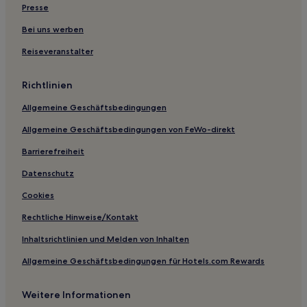
Doai Onsen Hotels
Presse
Hotels nahe Gujo Hachiman Jokamachi Plaza
Bei uns werben
Hotels nahe Gero-Heilquellen-Schrein
Reiseveranstalter
Hotels nahe Bahnhof Gifu
Richtlinien
Kreis Kani: Hotels
Allgemeine Geschäftsbedingungen
Hotels nahe Oyada-Schrein
Allgemeine Geschäftsbedingungen von FeWo-direkt
Hotels nahe Station Chajo
Hotels nahe Bahnhof Nagamori
Barrierefreiheit
Hichiso Hotels
Datenschutz
Kitagata Hotels
Cookies
Kreis Yoro: Hotels
Rechtliche Hinweise/Kontakt
Hotels nahe Nagaragawa Onsen
Inhaltsrichtlinien und Melden von Inhalten
Yamagami Onsen Hotels
Allgemeine Geschäftsbedingungen für Hotels.com Rewards
Hotels nahe Goldstatue von Nobunaga Oda
Weitere Informationen
Kanedaira Hotels