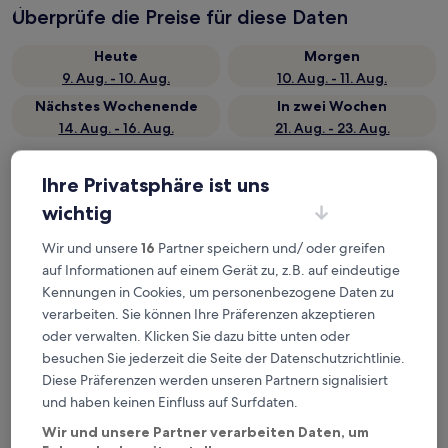
Überprüfe die Preise für diese Daten
Heute
Morgen
9. Aug. - 10. Aug.
10. Aug. - 11. Aug.
Nächstes Wochenende
In zwei Wochen
14. Aug. - 16. Aug.
21. Aug. - 23. Aug.
Top 5 Hotels in der Nähe von
Ihre Privatsphäre ist uns
Bahnhof Kani auf einen Blick
wichtig
HOTEL R9 The Yard Minokamo
— 2.5-Sterne-Hotel in 2,8 km
Wir und unsere
16
Partner speichern und/ oder greifen
von Bahnhof Kani entfernt. Gästebewertung: 8,8/10 —
Hervorragend.
auf Informationen auf einem Gerät zu, z.B. auf eindeutige
Kennungen in Cookies, um personenbezogene Daten zu
The Book Lounge Hotel Kani
— 2-Sterne-Hotel in 1,6 km von
Bahnhof Kani entfernt. Gästebewertung: 8,8/10 —
verarbeiten. Sie können Ihre Präferenzen akzeptieren
Hervorragend.
oder verwalten. Klicken Sie dazu bitte unten oder
Hotel Sincerity kani
— 3-Sterne-Hotel in 0,5 km von Bahnhof
besuchen Sie jederzeit die Seite der Datenschutzrichtlinie.
Kani entfernt. Gästebewertung: 8,2/10 — Sehr gut.
Diese Präferenzen werden unseren Partnern signalisiert
Hotel Route Inn Kani
— 3-Sterne-Hotel in 0,7 km von Bahnhof
und haben keinen Einfluss auf Surfdaten.
Kani entfernt. Gästebewertung: 8,2/10 — Sehr gut.
Wir und unsere Partner verarbeiten Daten, um
Park Hotel Kani
— 3-Sterne-Hotel in 0,5 km von Bahnhof Kani