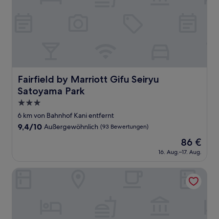
Fairfield by Marriott Gifu Seiryu Satoyama Park
Fairfield by Marriott Gifu Seiryu
Satoyama Park
3.0-
Sterne-
6 km von Bahnhof Kani entfernt
Unterkunft
9.4
9,4/10
Außergewöhnlich
(93 Bewertungen)
von
Der
86 €
10,
Preis
Außergewöhnlich,
16. Aug.–17. Aug.
beträgt
(93
86 €
Bewertungen)
Taishonoyado Romantei