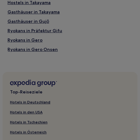
Hostels in Takayama
Gasthäuser in Takayama
Gasthäuser in Gujō
Ryokans in Präfektur Gifu
Ryokans in Gero
Ryokans in Gero Onsen
Ryokans in Gifu
2-Sterne-Hotels in Gero
3-Sterne-Hotels in Gujō
2-Sterne-Hotels in Gujō
Top-Reiseziele
3-Sterne-Hotels in Shitajima Onsen
Hotels in Deutschland
Hotels mit Parkplatz in Gero Onsen
Hotels in den USA
Hotels mit Wellnessbereich in Gero Onsen
Hotels in Tschechien
Hotels mit inbegriffenem Frühstück in Takayama
Hotels in Österreich
Hotels mit Pool in Takayama