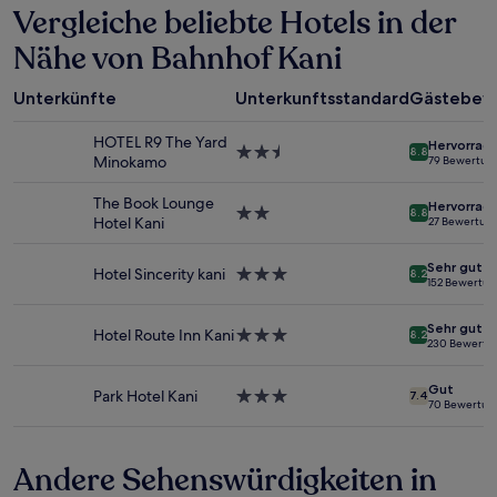
Vergleiche beliebte Hotels in der
den
letzten
Nähe von Bahnhof Kani
24 Stunden
für
einen
Unterkünfte
Unterkunftsstandard
Gästebew
Aufenthalt
mit
HOTEL R9 The Yard
Hervorrag
1 Übernachtung
2.5-
8.8
Minokamo
79 Bewertun
von
Sterne-
2 Erwachsenen
Unterkunft
The Book Lounge
Hervorrag
gefunden
2.0-
8.8
Hotel Kani
27 Bewertun
wurde.
Sterne-
Preise
Unterkunft
Sehr gut
und
Hotel Sincerity kani
3.0-
8.2
152 Bewertu
Verfügbarkeiten
Sterne-
können
Unterkunft
Sehr gut
sich
Hotel Route Inn Kani
3.0-
8.2
230 Bewertu
ändern.
Sterne-
Es
Unterkunft
Gut
können
Park Hotel Kani
3.0-
7.4
70 Bewertun
zusätzliche
Sterne-
Bedingungen
Unterkunft
gelten.
Andere Sehenswürdigkeiten in