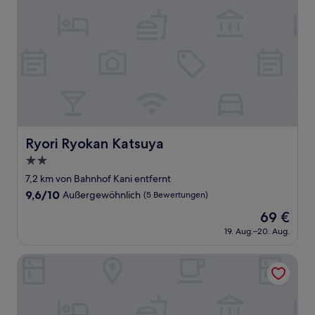
Ryori Ryokan Katsuya
Ryori Ryokan Katsuya
2.0-
Sterne-
7,2 km von Bahnhof Kani entfernt
Unterkunft
9.6
9,6/10
Außergewöhnlich
(5 Bewertungen)
von
Der
69 €
10,
Preis
Außergewöhnlich,
19. Aug.–20. Aug.
beträgt
(5
69 €
Bewertungen)
Fairfield by Marriott Gifu Seiryu Satoyama Park