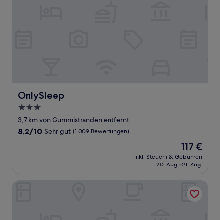
OnlySleep
OnlySleep
3.0-
Sterne-
3,7 km von Gummistranden entfernt
Unterkunft
8.2
8,2/10
Sehr gut
(1.009 Bewertungen)
von
Der
117 €
10,
Preis
Sehr
inkl. Steuern & Gebühren
beträgt
20. Aug.–21. Aug.
gut,
117 €
(1.009
Bewertungen)
Elite Hotel Marina Plaza