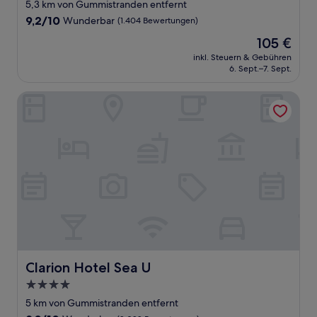
Sterne-
5,3 km von Gummistranden entfernt
Unterkunft
9.2
9,2/10
Wunderbar
(1.404 Bewertungen)
von
Der
105 €
10,
Preis
Wunderbar,
inkl. Steuern & Gebühren
beträgt
6. Sept.–7. Sept.
(1.404
105 €
Bewertungen)
Clarion Hotel Sea U
Clarion Hotel Sea U
Clarion Hotel Sea U
4.0-
Sterne-
5 km von Gummistranden entfernt
Unterkunft