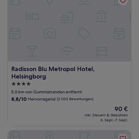
Radisson Blu Metropol Hotel, Helsingborg
Radisson Blu Metropol Hotel,
Helsingborg
4.0-
Sterne-
5,6 km von Gummistranden entfernt
Unterkunft
8.8
8,8/10
Hervorragend
(2.002 Bewertungen)
von
Der
90 €
10,
Preis
Hervorragend,
inkl. Steuern & Gebühren
beträgt
6. Sept.–7. Sept.
(2.002
90 €
Bewertungen)
Hotell Stadsparken