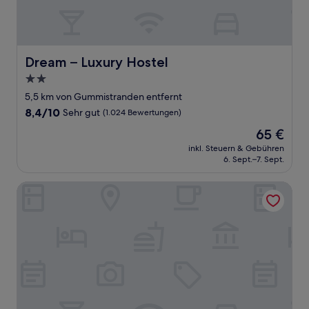
Dream – Luxury Hostel
Dream – Luxury Hostel
2.0-
Sterne-
5,5 km von Gummistranden entfernt
Unterkunft
8.4
8,4/10
Sehr gut
(1.024 Bewertungen)
von
Der
65 €
10,
Preis
Sehr
inkl. Steuern & Gebühren
beträgt
6. Sept.–7. Sept.
gut,
65 €
(1.024
Bewertungen)
Hotel 1622 - Spa, Hotell & Konferens