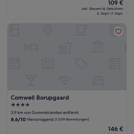
Der
109 €
10,
Preis
Wunderbar,
inkl. Steuern & Gebühren
beträgt
6. Sept.–7. Sept.
(1.506
109 €
Bewertungen)
Comwell Borupgaard
Comwell Borupgaard
Comwell Borupgaard
4.0-
Sterne-
3,9 km von Gummistranden entfernt
Unterkunft
8.6
8,6/10
Hervorragend
(1.009 Bewertungen)
von
Der
146 €
10,
Preis