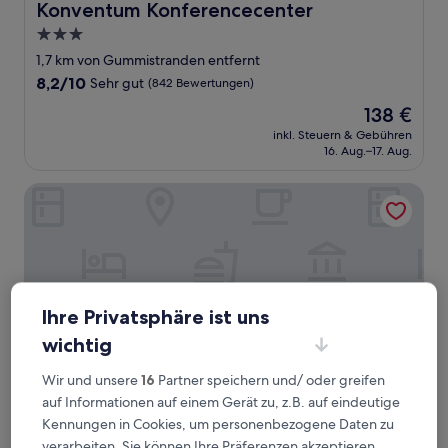
Konventum Konferencecenter
Konventum Konferencecenter
3.0-
Sterne-
1,7 km von Gummistranden entfernt
Unterkunft
8.2
8,2/10
Sehr gut
(842 Bewertungen)
von
Der
138 €
10,
Preis
Sehr
inkl. Steuern & Gebühren
beträgt
16. Aug.–17. Aug.
gut,
138 €
(842
Bewertungen)
The Vault Hotel, WorldHotels Crafted
Ihre Privatsphäre ist uns
wichtig
Wir und unsere
16
Partner speichern und/ oder greifen
auf Informationen auf einem Gerät zu, z.B. auf eindeutige
Kennungen in Cookies, um personenbezogene Daten zu
The Vault Hotel, WorldHotels Crafted
The Vault Hotel, WorldHotels Crafted
verarbeiten. Sie können Ihre Präferenzen akzeptieren