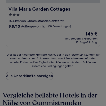
Villa Maria Garden Cottages
Villa Maria Garden Cottages
3.0-
Sterne-
14,4 km von Gummistranden entfernt
Unterkunft
9.8
9,8/10
Außergewöhnlich
(18 Bewertungen)
von
Der
146 €
10,
Preis
Außergewöhnlich,
inkl. Steuern & Gebühren
beträgt
21. Aug.–22. Aug.
(18
146 €
Bewertungen)
Dies
Dies ist der niedrigste Preis pro Nacht, der in den letzten 24 Stunden für
einen Aufenthalt mit 1 Übernachtung von 2 Erwachsenen gefunden
ist
wurde. Preise und Verfügbarkeiten können sich ändern. Es können
der
zusätzliche Bedingungen gelten.
niedrigste
Preis
Alle Unterkünfte anzeigen
pro
Nacht,
der
in
Vergleiche beliebte Hotels in der
den
letzten
Nähe von Gummistranden
24 Stunden
für