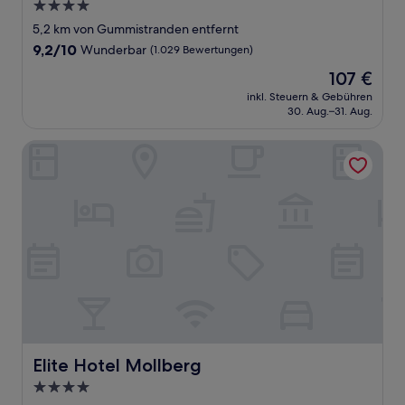
4.0-
Sterne-
5,2 km von Gummistranden entfernt
Unterkunft
9.2
9,2/10
Wunderbar
(1.029 Bewertungen)
von
Der
107 €
10,
Preis
Wunderbar,
inkl. Steuern & Gebühren
beträgt
30. Aug.–31. Aug.
(1.029
107 €
Bewertungen)
Elite Hotel Mollberg
Elite Hotel Mollberg
Elite Hotel Mollberg
4.0-