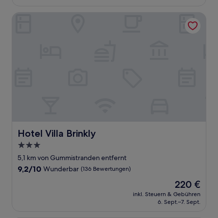
79 €
Bewertungen)
Hotel Villa Brinkly
Hotel Villa Brinkly
Hotel Villa Brinkly
3.0-
Sterne-
5,1 km von Gummistranden entfernt
Unterkunft
9.2
9,2/10
Wunderbar
(136 Bewertungen)
von
Der
220 €
10,
Preis
Wunderbar,
inkl. Steuern & Gebühren
beträgt
6. Sept.–7. Sept.
(136
220 €
Bewertungen)