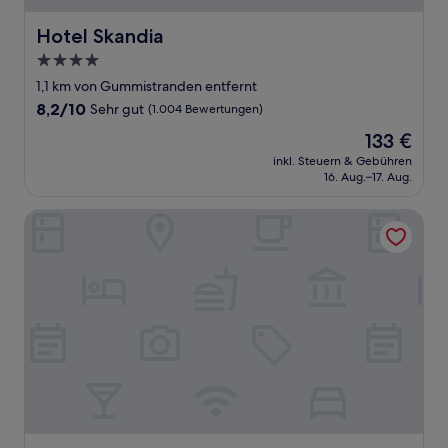
Hotel Skandia
Hotel Skandia
4.0-
Sterne-
1,1 km von Gummistranden entfernt
Unterkunft
8.2
8,2/10
Sehr gut
(1.004 Bewertungen)
von
Der
133 €
10,
Preis
Sehr
inkl. Steuern & Gebühren
beträgt
16. Aug.–17. Aug.
gut,
133 €
(1.004
Bewertungen)
Konventum Konferencecenter