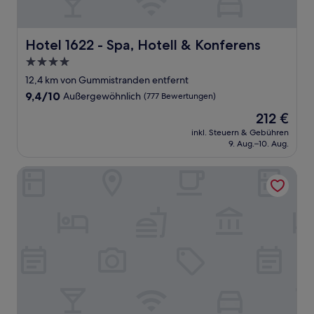
Hotel 1622 - Spa, Hotell & Konferens
Hotel 1622 - Spa, Hotell & Konferens
4.0-
Sterne-
12,4 km von Gummistranden entfernt
Unterkunft
9.4
9,4/10
Außergewöhnlich
(777 Bewertungen)
von
Der
212 €
10,
Preis
Außergewöhnlich,
inkl. Steuern & Gebühren
beträgt
9. Aug.–10. Aug.
(777
212 €
Bewertungen)
Villa Maria Garden Cottages