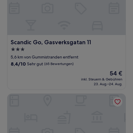
Scandic Go, Gasverksgatan 11
Scandic Go, Gasverksgatan 11
3.0-
Sterne-
5,6 km von Gummistranden entfernt
Unterkunft
8.4
8,4/10
Sehr gut
(65 Bewertungen)
von
Der
54 €
10,
Preis
Sehr
inkl. Steuern & Gebühren
beträgt
23. Aug.–24. Aug.
gut,
54 €
(65
Bewertungen)
Hotel Bretagne