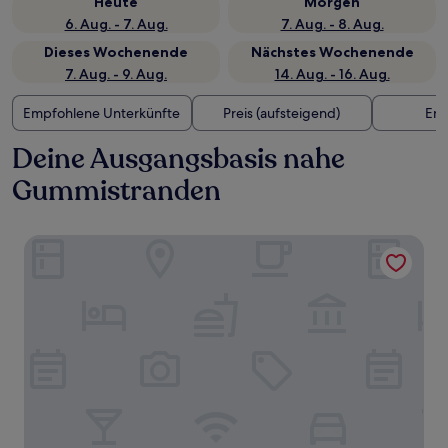
Heute
Morgen
6. Aug. - 7. Aug.
7. Aug. - 8. Aug.
Dieses Wochenende
Nächstes Wochenende
7. Aug. - 9. Aug.
14. Aug. - 16. Aug.
Empfohlene Unterkünfte
Preis (aufsteigend)
Ent
Deine Ausgangsbasis nahe
Gummistranden
Hotel Skandia