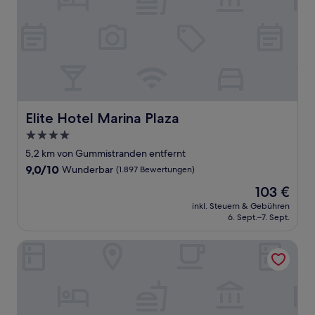
Elite Hotel Marina Plaza
Elite Hotel Marina Plaza
4.0-
Sterne-
5,2 km von Gummistranden entfernt
Unterkunft
9.0
9,0/10
Wunderbar
(1.897 Bewertungen)
von
Der
103 €
10,
Preis
Wunderbar,
inkl. Steuern & Gebühren
beträgt
6. Sept.–7. Sept.
(1.897
103 €
Bewertungen)
Scandic Go, Gasverksgatan 11