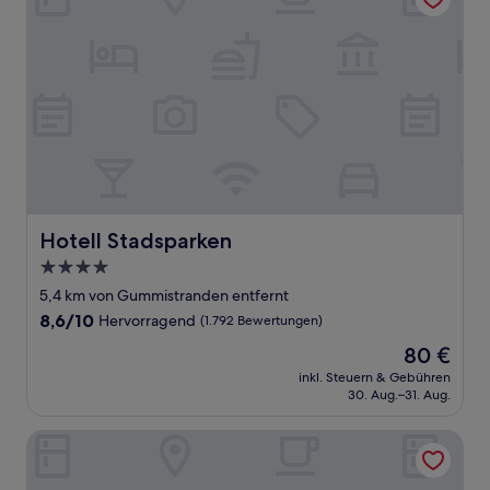
Hotell Stadsparken
Hotell Stadsparken
4.0-
Sterne-
5,4 km von Gummistranden entfernt
Unterkunft
8.6
8,6/10
Hervorragend
(1.792 Bewertungen)
von
Der
80 €
10,
Preis
Hervorragend,
inkl. Steuern & Gebühren
beträgt
30. Aug.–31. Aug.
(1.792
80 €
Bewertungen)
OnlySleep