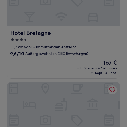
Hotel Bretagne
Hotel Bretagne
3.5-
Sterne-
10,7 km von Gummistranden entfernt
Unterkunft
9.6
9,6/10
Außergewöhnlich
(380 Bewertungen)
von
Der
167 €
10,
Preis
Außergewöhnlich,
inkl. Steuern & Gebühren
beträgt
2. Sept.–3. Sept.
(380
167 €
Bewertungen)
Dream – Luxury Hostel