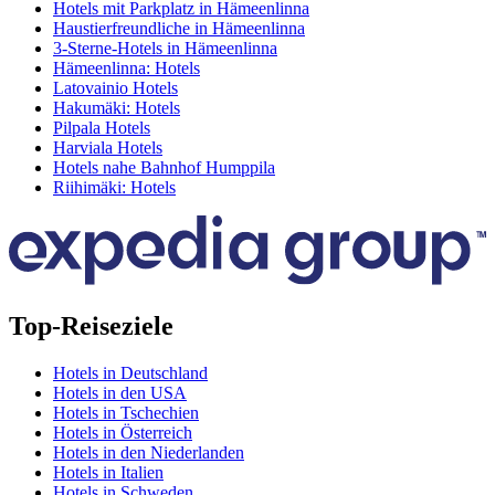
Hotels mit Parkplatz in Hämeenlinna
Haustierfreundliche in Hämeenlinna
3-Sterne-Hotels in Hämeenlinna
Hämeenlinna: Hotels
Latovainio Hotels
Hakumäki: Hotels
Pilpala Hotels
Harviala Hotels
Hotels nahe Bahnhof Humppila
Riihimäki: Hotels
Top-Reiseziele
Hotels in Deutschland
Hotels in den USA
Hotels in Tschechien
Hotels in Österreich
Hotels in den Niederlanden
Hotels in Italien
Hotels in Schweden