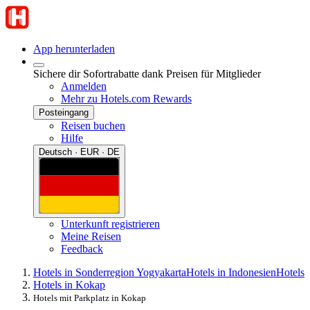
App herunterladen
Sichere dir Sofortrabatte dank Preisen für Mitglieder
Anmelden
Mehr zu Hotels.com Rewards
Posteingang
Reisen buchen
Hilfe
Deutsch · EUR · DE
Unterkunft registrieren
Meine Reisen
Feedback
Hotels in Sonderregion Yogyakarta
Hotels in Indonesien
Hotels
Hotels in Kokap
Hotels mit Parkplatz in Kokap