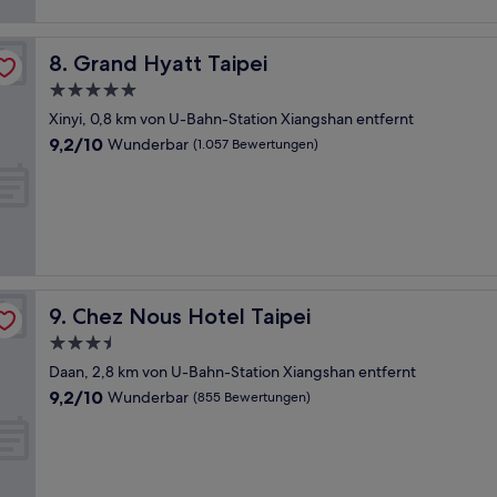
Grand Hyatt Taipei
8. Grand Hyatt Taipei
5.0-
Sterne-
Xinyi, 0,8 km von U-Bahn-Station Xiangshan entfernt
Unterkunft
9.2
9,2/10
Wunderbar
(1.057 Bewertungen)
von
10,
Wunderbar,
(1.057
Bewertungen)
Chez Nous Hotel Taipei
9. Chez Nous Hotel Taipei
3.5-
Sterne-
Daan, 2,8 km von U-Bahn-Station Xiangshan entfernt
Unterkunft
9.2
9,2/10
Wunderbar
(855 Bewertungen)
von
10,
Wunderbar,
(855
Bewertungen)