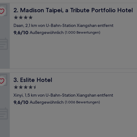
Madison Taipei, a Tribute Portfolio Hotel
2. Madison Taipei, a Tribute Portfolio Hotel
4.0-
Sterne-
Daan, 2,1 km von U-Bahn-Station Xiangshan entfernt
Unterkunft
9.6
9,6/10
Außergewöhnlich
(1.000 Bewertungen)
von
10,
Außergewöhnlich,
(1.000
Bewertungen)
Eslite Hotel
3. Eslite Hotel
4.5-
Sterne-
Xinyi, 1,5 km von U-Bahn-Station Xiangshan entfernt
Unterkunft
9.6
9,6/10
Außergewöhnlich
(1.006 Bewertungen)
von
10,
Außergewöhnlich,
(1.006
Bewertungen)