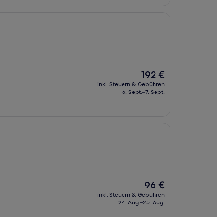
Der
192 €
Preis
inkl. Steuern & Gebühren
beträgt
6. Sept.–7. Sept.
192 €
Der
96 €
Preis
inkl. Steuern & Gebühren
beträgt
24. Aug.–25. Aug.
96 €