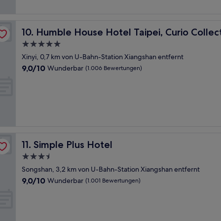
 Hilton
Humble House Hotel Taipei, Curio Collection by Hilton
10. Humble House Hotel Taipei, Curio Collect
5.0-
Sterne-
Xinyi, 0,7 km von U-Bahn-Station Xiangshan entfernt
Unterkunft
9.0
9,0/10
Wunderbar
(1.006 Bewertungen)
von
10,
Wunderbar,
(1.006
Bewertungen)
Simple Plus Hotel
11. Simple Plus Hotel
3.5-
Sterne-
Songshan, 3,2 km von U-Bahn-Station Xiangshan entfernt
Unterkunft
9.0
9,0/10
Wunderbar
(1.001 Bewertungen)
von
10,
Wunderbar,
(1.001