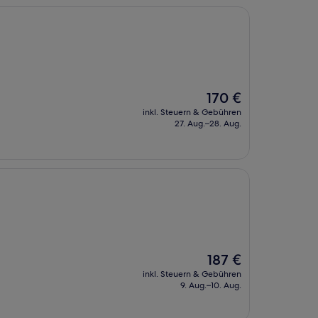
Der
170 €
Preis
inkl. Steuern & Gebühren
beträgt
27. Aug.–28. Aug.
170 €
Der
187 €
Preis
inkl. Steuern & Gebühren
beträgt
9. Aug.–10. Aug.
187 €