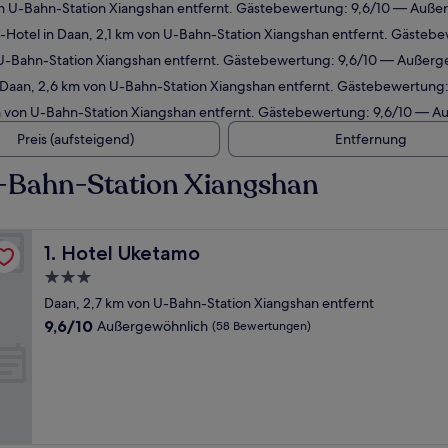
on U-Bahn-Station Xiangshan entfernt. Gästebewertung: 9,6/10 — Auße
Hotel in Daan, 2,1 km von U-Bahn-Station Xiangshan entfernt. Gästeb
n U-Bahn-Station Xiangshan entfernt. Gästebewertung: 9,6/10 — Außerg
 Daan, 2,6 km von U-Bahn-Station Xiangshan entfernt. Gästebewertung
m von U-Bahn-Station Xiangshan entfernt. Gästebewertung: 9,6/10 — A
Preis (aufsteigend)
Entfernung
-Bahn-Station Xiangshan
Hotel Uketamo
1. Hotel Uketamo
3.0-
Sterne-
Daan, 2,7 km von U-Bahn-Station Xiangshan entfernt
Unterkunft
9.6
9,6/10
Außergewöhnlich
(58 Bewertungen)
von
10,
Außergewöhnlich,
(58
Bewertungen)