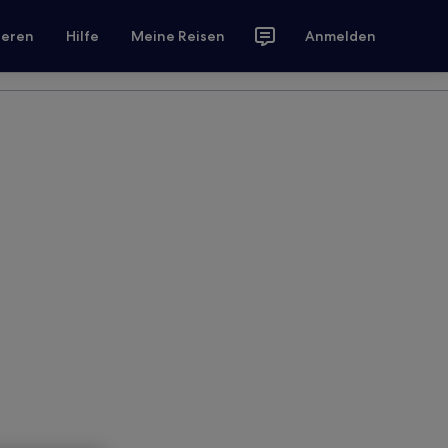
ieren
Hilfe
Meine Reisen
Anmelden