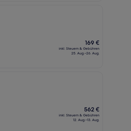
Der
169 €
Preis
inkl. Steuern & Gebühren
beträgt
25. Aug.–26. Aug.
169 €
Der
562 €
Preis
inkl. Steuern & Gebühren
beträgt
12. Aug.–13. Aug.
562 €