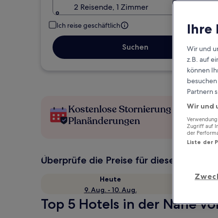
2 Reisende, 1 Zimmer
Ihre
Ich reise geschäftlich
Suchen
Wir und u
z.B. auf 
können Ihr
besuchen S
Partnern s
Wir und 
Kostenlose Stornierung bei
Planänderungen
Verwendung g
Zugriff auf 
der Perform
Liste der 
Überprüfe die Preise für diese Daten
Zwec
Heute
9. Aug. - 10. Aug.
Top 5 Hotels in der Nähe vo