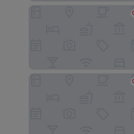
Kimpton Da an Taipei by IHG
Capella Taipei