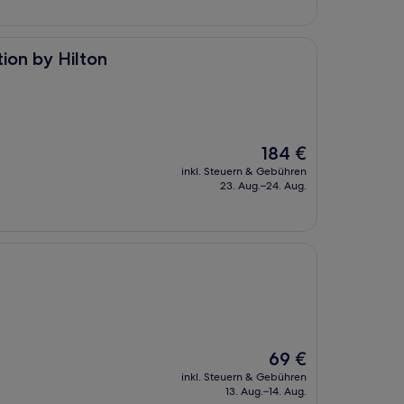
ion by Hilton
Der
184 €
Preis
inkl. Steuern & Gebühren
beträgt
23. Aug.–24. Aug.
184 €
Der
69 €
Preis
inkl. Steuern & Gebühren
beträgt
13. Aug.–14. Aug.