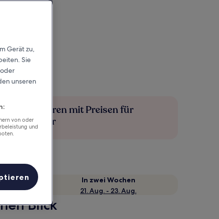
em Gerät zu,
eiten. Sie
 oder
rden unseren
n:
Mehr sparen mit Preisen für
Mitglieder
chern von oder
rbeleistung und
boten.
ptieren
e
In zwei Wochen
21. Aug. - 23. Aug.
nen Blick