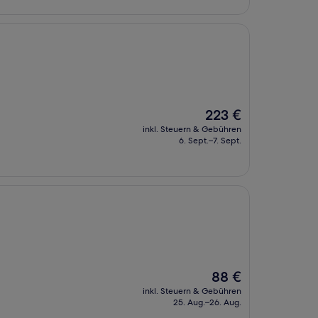
Der
223 €
Preis
inkl. Steuern & Gebühren
beträgt
6. Sept.–7. Sept.
223 €
Der
88 €
Preis
inkl. Steuern & Gebühren
beträgt
25. Aug.–26. Aug.
88 €