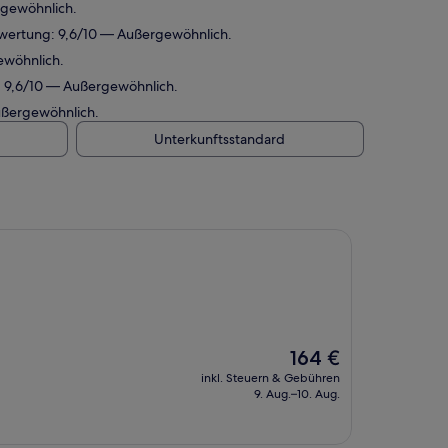
rgewöhnlich.
ewertung: 9,6/10 — Außergewöhnlich.
ewöhnlich.
: 9,6/10 — Außergewöhnlich.
ußergewöhnlich.
Unterkunftsstandard
Der
164 €
Preis
inkl. Steuern & Gebühren
beträgt
9. Aug.–10. Aug.
164 €