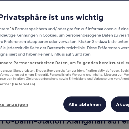
 Privatsphäre ist uns wichtig
nsere
16
Partner speichern und/ oder greifen auf Informationen auf ein
eindeutige Kennungen in Cookies, um personenbezogene Daten zu verarb
e Präferenzen akzeptieren oder verwalten. Klicken Sie dazu bitte unten
ie jederzeit die Seite der Datenschutzrichtlinie. Diese Präferenzen we
ignalisiert und haben keinen Einfluss auf Surfdaten.
unsere Partner verarbeiten Daten, um Folgendes bereitzustelle
Verdiene Prämien für jede
wahrgenommene Übernachtung
enauer Standortdaten. Endgeräteeigenschaften zur Identifikation aktiv abfragen. Spei
Informationen auf einem Endgerät. Personalisierte Werbung und Inhalte, Messung von We
ance von Inhalten, Zielgruppenforschung sowie Entwicklung und Verbesserung von Ange
Partner (Lieferanten)
ke anzeigen
Alle ablehnen
Akze
Morgen
Nächstes Wochenend
10. Aug. - 11. Aug.
14. Aug. - 16. Aug.
n U-Bahn-Station Xiangshan auf ei