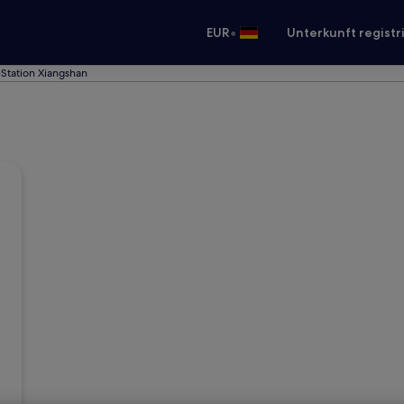
•
EUR
Unterkunft registr
Station Xiangshan