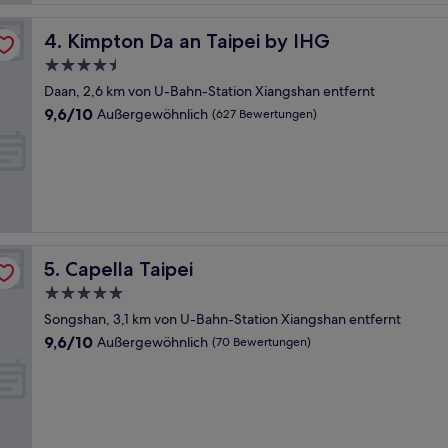
Kimpton Da an Taipei by IHG
4. Kimpton Da an Taipei by IHG
4.5-
Sterne-
Daan, 2,6 km von U-Bahn-Station Xiangshan entfernt
Unterkunft
9.6
9,6/10
Außergewöhnlich
(627 Bewertungen)
von
10,
Außergewöhnlich,
(627
Bewertungen)
Capella Taipei
5. Capella Taipei
5.0-
Sterne-
Songshan, 3,1 km von U-Bahn-Station Xiangshan entfernt
Unterkunft
9.6
9,6/10
Außergewöhnlich
(70 Bewertungen)
von
10,
Außergewöhnlich,
(70
Bewertungen)