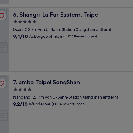
Shangri-La Far Eastern, Taipei
6. Shangri-La Far Eastern, Taipei
5.0-
Sterne-
Daan, 2,2 km von U-Bahn-Station Xiangshan entfernt
Unterkunft
9.4
9,4/10
Außergewöhnlich
(1.007 Bewertungen)
von
10,
Außergewöhnlich,
(1.007
Bewertungen)
amba Taipei SongShan
7. amba Taipei SongShan
4.0-
Sterne-
Nangang, 2,1 km von U-Bahn-Station Xiangshan entfernt
Unterkunft
9.2
9,2/10
Wunderbar
(1.004 Bewertungen)
von
10,
Wunderbar,
(1.004
Bewertungen)