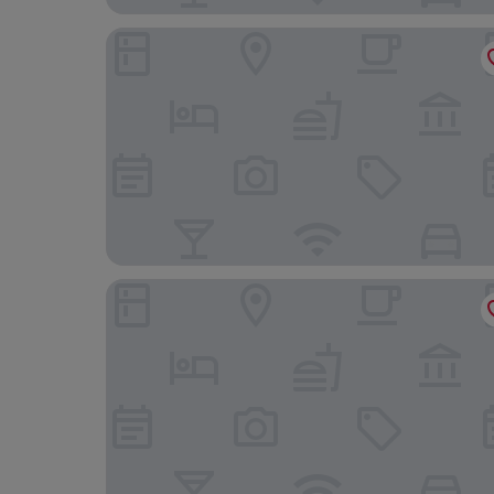
Shangri-La Far Eastern, Taipei
amba Taipei SongShan