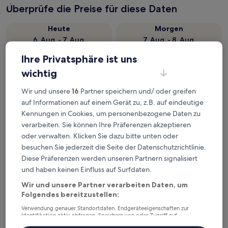
Überprüfe die Preise für diese Daten
Heute
Morgen
6. Aug. - 7. Aug.
7. Aug. - 8. Aug.
Dieses Wochenende
Nächstes Wochenende
Ihre Privatsphäre ist uns
7. Aug. - 9. Aug.
14. Aug. - 16. Aug.
wichtig
Top 5 Hotels in der Nähe von
Wir und unsere
16
Partner speichern und/ oder greifen
Kastro Strand auf einen Blick
auf Informationen auf einem Gerät zu, z.B. auf eindeutige
Kennungen in Cookies, um personenbezogene Daten zu
YALIKÖY DENİZ OTEL
— Liegt in 17,7 km von Kastro Strand
verarbeiten. Sie können Ihre Präferenzen akzeptieren
entfernt. Gästebewertung: 9,0/10 — Wunderbar.
oder verwalten. Klicken Sie dazu bitte unten oder
Elite Escape Village Hotel
— Liegt in 18,6 km von Kastro Strand
besuchen Sie jederzeit die Seite der Datenschutzrichtlinie.
entfernt. Gästebewertung: 10/10 — Außergewöhnlich.
Diese Präferenzen werden unseren Partnern signalisiert
Empfohlene Unterkünfte
Preis (aufsteigend)
Ent
und haben keinen Einfluss auf Surfdaten.
Deine Ausgangsbasis nahe Kastro
Wir und unsere Partner verarbeiten Daten, um
Folgendes bereitzustellen:
Strand
Verwendung genauer Standortdaten. Endgeräteeigenschaften zur
Identifikation aktiv abfragen. Speichern von oder Zugriff auf
Informationen auf einem Endgerät. Personalisierte Werbung und