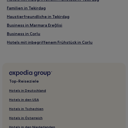
Familien in Tekirdag
Haustierfreundliche in Tekirdag
Business in Marmara Ereğlisi
Business in Corlu
Hotels mit inbegriffenem Frühstück in Corlu
Hotels mit Parkplatz in Tekirdağ
Hotels mit Parkplatz in Cerkezkoy
Hotels nahe Bahnhof Corlu
Tekirdağ: Hotels
Top-Reiseziele
Corlu Hotels
Hotels in Deutschland
Hotels nahe Tekirdag Marina
Hotels in den USA
Safaalan Hotels
Hotels in Tschechien
Hotels in Österreich
Hotels in den Niederlanden