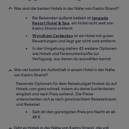
Bedingungen
gelten.
Was sind die besten Hotels in der Nähe von Kastro Strand?
Bei Reisenden äußerst beliebt ist
Igneada
Resort Hotel & Spa
, ein Hotel nicht weit von
Kastro Strand entfernt.
Wyndham Cerkezkoy
ist ein Hotel mit guten
Bewertungen und liegt gar nicht weit entfernt.
In der Umgebung stehen 43 weitere Optionen
wie Hotels und Ferienunterkünfte zur
Verfügung, aus denen du auswählen kannst.
Wie viel kostet ein Aufenthalt in einem Hotel in der Nähe
von Kastro Strand?
Passende Optionen für dein Reisebudget findest du auf
Hotels.com ganz schnell, indem du deine Suchkriterien
eingibst und nach Preis sortierst. Die Preise
unterscheiden sich je nach gewünschtem Reisezeitraum
und Reiseziel.
Sieh dir den günstigsten Preis pro Nacht an ab
48 €
Gibt es Hotels in der Nähe von Kastro Strand, die voll