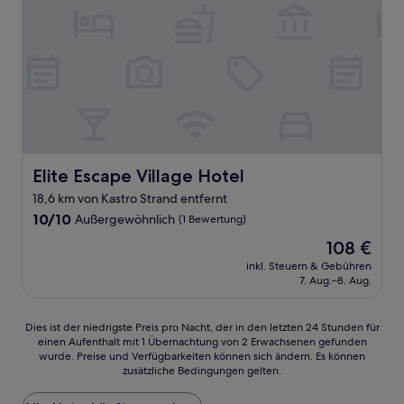
Elite Escape Village Hotel
Elite Escape Village Hotel
18,6 km von Kastro Strand entfernt
10.0
10/10
Außergewöhnlich
(1 Bewertung)
von
Der
108 €
10,
Preis
Außergewöhnlich,
inkl. Steuern & Gebühren
beträgt
7. Aug.–8. Aug.
(1
108 €
Bewertung)
Dies
Dies ist der niedrigste Preis pro Nacht, der in den letzten 24 Stunden für
einen Aufenthalt mit 1 Übernachtung von 2 Erwachsenen gefunden
ist
wurde. Preise und Verfügbarkeiten können sich ändern. Es können
der
zusätzliche Bedingungen gelten.
niedrigste
Preis