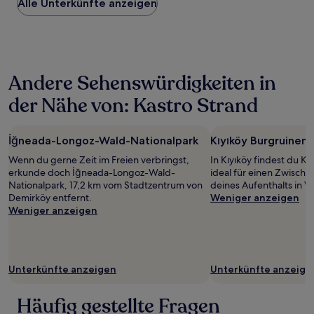
Alle Unterkünfte anzeigen
pro
Nacht,
der
in
den
letzten
Andere Sehenswürdigkeiten in
24 Stunden
für
der Nähe von: Kastro Strand
einen
Aufenthalt
mit
İğneada-Longoz-Wald-Nationalpark
Kıyıköy Burgruinen
1 Übernachtung
von
Wenn du gerne Zeit im Freien verbringst,
In Kıyıköy findest du Kı
2 Erwachsenen
erkunde doch İğneada-Longoz-Wald-
ideal für einen Zwisch
gefunden
Nationalpark, 17,2 km vom Stadtzentrum von
deines Aufenthalts in Vi
wurde.
Demirköy entfernt.
Weniger anzeigen
Preise
Weniger anzeigen
und
Verfügbarkeiten
können
sich
ändern.
Unterkünfte anzeigen
Unterkünfte anzeige
Es
können
Häufig gestellte Fragen
zusätzliche