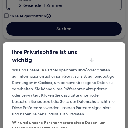
2 Reisende, 1 Zimmer
Ich reise geschäftlich
Suchen
Kostenlose Stornierung bei
Ihre Privatsphäre ist uns
Planänderungen
wichtig
Wir und unsere
16
Partner speichern und/ oder greifen
Verdiene Prämien für jede
auf Informationen auf einem Gerät zu, z.B. auf eindeutige
wahrgenommene Übernachtung
Kennungen in Cookies, um personenbezogene Daten zu
verarbeiten. Sie können Ihre Präferenzen akzeptieren
Mehr sparen mit Preisen für Mitglieder
oder verwalten. Klicken Sie dazu bitte unten oder
besuchen Sie jederzeit die Seite der Datenschutzrichtlinie.
Diese Präferenzen werden unseren Partnern signalisiert
und haben keinen Einfluss auf Surfdaten.
Überprüfe die Preise für diese Daten
Wir und unsere Partner verarbeiten Daten, um