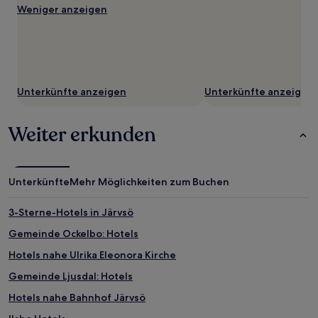
können
Weniger anzeigen
sich
ändern.
Es
können
zusätzliche
Bedingungen
Unterkünfte anzeigen
Unterkünfte anzeigen
gelten.
Weiter erkunden
Unterkünfte
Mehr Möglichkeiten zum Buchen
3-Sterne-Hotels in Järvsö
Gemeinde Ockelbo: Hotels
Hotels nahe Ulrika Eleonora Kirche
Gemeinde Ljusdal: Hotels
Hotels nahe Bahnhof Järvsö