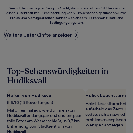
Bewertungen)
Bewertun
Dies
Dies ist der niedrigste Preis pro Nacht, der in den letzten 24 Stunden für
einen Aufenthalt mit 1 Übernachtung von 2 Erwachsenen gefunden wurde.
ist
Preise und Verfügbarkeiten können sich ändern. Es können zusätzliche
der
Bedingungen gelten.
niedrigste
Preis
Weitere Unterkünfte anzeigen
pro
Nacht,
der
in
den
letzten
24 Stunden
Top-Sehenswürdigkeiten in
für
einen
Hudiksvall
Aufenthalt
mit
1 Übernachtung
Hafen von Hudiksvall
Hölick Leuchtturm
von
8.8/10 (13 Bewertungen)
Hölick Leuchtturm befinde
2 Erwachsenen
außerhalb des Zentrums v
gefunden
Mal dir einmal aus, wie du Hafen von
sodass sich ein Zwischen
wurde.
Hudiksvall entlangspazierst und ein paar
problemlos einplanen läss
Preise
tolle Fotos am Wasser schießt, in 0,7 km
Weniger anzeigen
und
Entfernung vom Stadtzentrum von
Verfügbarkeiten
Hudiksvall.