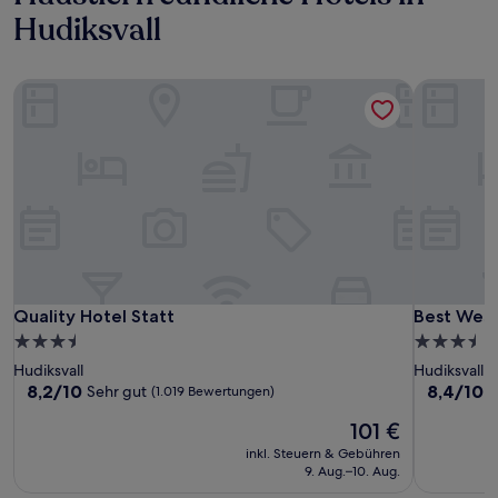
Hudiksvall
Quality Hotel Statt
Best West
Quality Hotel Statt
Best West
Quality Hotel Statt
Best West
3.5-
3.5-
Sterne-
Sterne-
Hudiksvall
Hudiksvall
Unterkunft
Unterkunf
8.2
8.4
8,2/10
8,4/10
Sehr gut
S
(1.019 Bewertungen)
von
von
Der
101 €
10,
10,
Preis
Sehr
Sehr
inkl. Steuern & Gebühren
beträgt
gut,
gut,
9. Aug.–10. Aug.
101 €
(1.019
(1.011