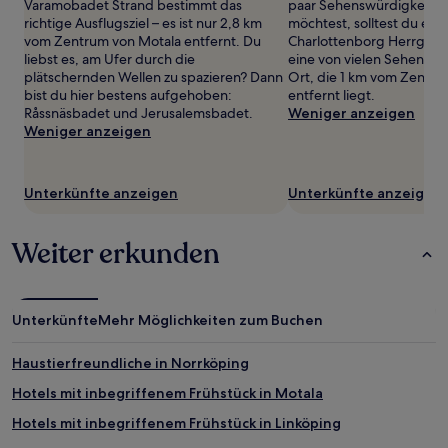
wurde.
Varamobadet Strand bestimmt das
paar Sehenswürdigkeite
Preise
richtige Ausflugsziel – es ist nur 2,8 km
möchtest, solltest du ein
und
vom Zentrum von Motala entfernt. Du
Charlottenborg Herrgård 
Verfügbarkeiten
liebst es, am Ufer durch die
eine von vielen Sehenswü
können
plätschernden Wellen zu spazieren? Dann
Ort, die 1 km vom Zentru
sich
bist du hier bestens aufgehoben:
entfernt liegt.
ändern.
Råssnäsbadet und Jerusalemsbadet.
Weniger anzeigen
Es
Weniger anzeigen
können
zusätzliche
Bedingungen
Unterkünfte anzeigen
Unterkünfte anzeigen
gelten.
Weiter erkunden
Unterkünfte
Mehr Möglichkeiten zum Buchen
Haustierfreundliche in Norrköping
Hotels mit inbegriffenem Frühstück in Motala
Hotels mit inbegriffenem Frühstück in Linköping