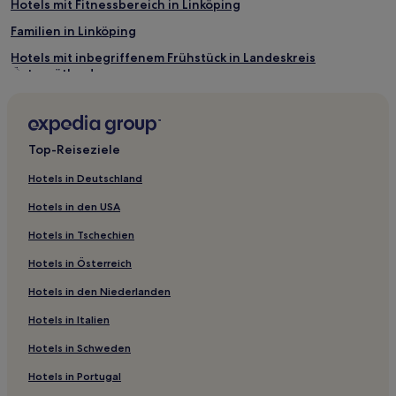
Hotels mit Fitnessbereich in Linköping
Familien in Linköping
Hotels mit inbegriffenem Frühstück in Landeskreis
Östergötland
Hotels mit Parkplatz in Landeskreis Östergötland
Familien in Landeskreis Östergötland
Top-Reiseziele
Gemeinde Vadstena: Hotels
Hotels nahe Linköping Hauptbahnhof
Hotels in Deutschland
Gemeinde Ödeshög: Hotels
Hotels in den USA
Gemeinde Linköping: Hotels
Hotels in Tschechien
Valdemarsvik Hotels
Hotels in Österreich
Hotels nahe Arbetets museum
Hotels in den Niederlanden
Fornåsa Hotels
Hotels in Italien
Gemeinde Åtvidaberg: Hotels
Hotels in Schweden
Hotels nahe Lillsjöns Badplatz
Hotels in Portugal
Hotels nahe Straßenbahnhaltestelle Ringdansen Centrum