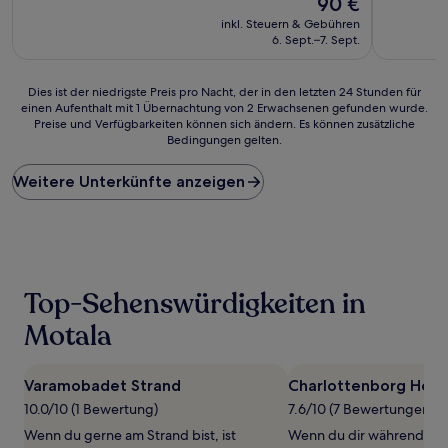
90 €
10,
10,
Preis
Sehr
Gut,
inkl. Steuern & Gebühren
beträgt
gut,
(335
6. Sept.–7. Sept.
90 €
(1.018
Bewertun
Bewertungen)
Dies
Dies ist der niedrigste Preis pro Nacht, der in den letzten 24 Stunden für
einen Aufenthalt mit 1 Übernachtung von 2 Erwachsenen gefunden wurde.
ist
Preise und Verfügbarkeiten können sich ändern. Es können zusätzliche
der
Bedingungen gelten.
niedrigste
Preis
Weitere Unterkünfte anzeigen
pro
Nacht,
der
in
den
letzten
24 Stunden
Top-Sehenswürdigkeiten in
für
einen
Motala
Aufenthalt
mit
1 Übernachtung
Varamobadet Strand
Charlottenborg Herr
von
10.0/10 (1 Bewertung)
7.6/10 (7 Bewertungen)
2 Erwachsenen
gefunden
Wenn du gerne am Strand bist, ist
Wenn du dir während dein