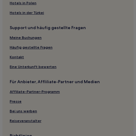
Hotels in Polen
Hotels nahe Östgötateater
Hotels in der Türkei
Ulrika Hotels
Stegeborg Hotels
Support und häufig gestellte Fragen
Hotels nahe Tierpark Kolmården
Meine Buchungen
Borensberg Hotels
Häufig gestellte Fragen
Gemeinde Finspång: Hotels
Kontakt
Ydre: Hotels
Eine Unterkunft bewerten
Hotels nahe Norrköping Hauptbahnhof
Gemeinde Kinda: Hotels
Für Anbieter, Affliliate-Partner und Medien
Hotels nahe Konzert- und Kongresshalle Louis De Geer
Affiliate-Partner-Programm
Hotels nahe Strömparken
Presse
Stora Aleryd Hotels
Bei uns werben
Ydrefors Hotels
Reiseveranstalter
Hotels nahe Bahnhof Vikingstad
Hotels nahe Bahnhof Linköping Råberga bro
Richtlinien