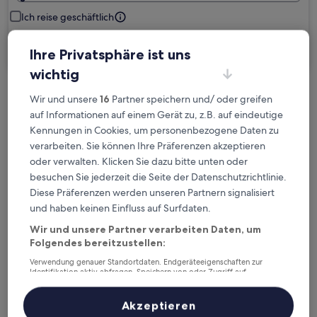
Ich reise geschäftlich
Suchen
Ihre Privatsphäre ist uns
wichtig
Wir und unsere
16
Partner speichern und/ oder greifen
Kostenlose Stornierung bei
auf Informationen auf einem Gerät zu, z.B. auf eindeutige
Planänderungen
Kennungen in Cookies, um personenbezogene Daten zu
verarbeiten. Sie können Ihre Präferenzen akzeptieren
Verdiene Prämien für jede
oder verwalten. Klicken Sie dazu bitte unten oder
wahrgenommene Übernachtung
besuchen Sie jederzeit die Seite der Datenschutzrichtlinie.
Diese Präferenzen werden unseren Partnern signalisiert
Mehr sparen mit Preisen für Mitglieder
und haben keinen Einfluss auf Surfdaten.
Wir und unsere Partner verarbeiten Daten, um
Folgendes bereitzustellen:
Verwendung genauer Standortdaten. Endgeräteeigenschaften zur
Überprüfe die Preise für diese Daten
Identifikation aktiv abfragen. Speichern von oder Zugriff auf
Informationen auf einem Endgerät. Personalisierte Werbung und
Inhalte, Messung von Werbeleistung und der Performance von Inhalten,
Heute
Morgen
Zielgruppenforschung sowie Entwicklung und Verbesserung von
Akzeptieren
6. Aug. - 7. Aug.
7. Aug. - 8. Aug.
Angeboten.