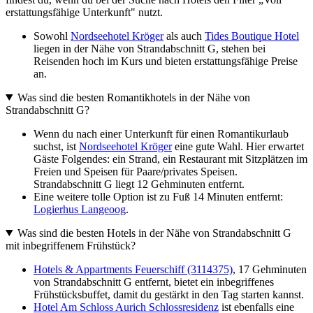
erstattungsfähige Unterkunft" nutzt.
Sowohl
Nordseehotel Kröger
als auch
Tides Boutique Hotel
liegen in der Nähe von Strandabschnitt G, stehen bei
Reisenden hoch im Kurs und bieten erstattungsfähige Preise
an.
Was sind die besten Romantikhotels in der Nähe von
Strandabschnitt G?
Wenn du nach einer Unterkunft für einen Romantikurlaub
suchst, ist
Nordseehotel Kröger
eine gute Wahl. Hier erwartet
Gäste Folgendes: ein Strand, ein Restaurant mit Sitzplätzen im
Freien und Speisen für Paare/privates Speisen.
Strandabschnitt G liegt 12 Gehminuten entfernt.
Eine weitere tolle Option ist zu Fuß 14 Minuten entfernt:
Logierhus Langeoog
.
Was sind die besten Hotels in der Nähe von Strandabschnitt G
mit inbegriffenem Frühstück?
Hotels & Appartments Feuerschiff (3114375)
, 17 Gehminuten
von Strandabschnitt G entfernt, bietet ein inbegriffenes
Frühstücksbuffet, damit du gestärkt in den Tag starten kannst.
Hotel Am Schloss Aurich Schlossresidenz
ist ebenfalls eine