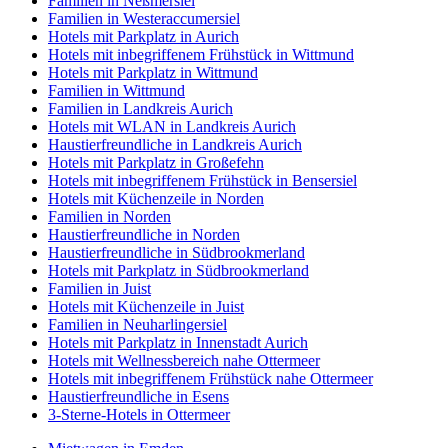
Familien in Neßmersiel
Familien in Westeraccumersiel
Hotels mit Parkplatz in Aurich
Hotels mit inbegriffenem Frühstück in Wittmund
Hotels mit Parkplatz in Wittmund
Familien in Wittmund
Familien in Landkreis Aurich
Hotels mit WLAN in Landkreis Aurich
Haustierfreundliche in Landkreis Aurich
Hotels mit Parkplatz in Großefehn
Hotels mit inbegriffenem Frühstück in Bensersiel
Hotels mit Küchenzeile in Norden
Familien in Norden
Haustierfreundliche in Norden
Haustierfreundliche in Südbrookmerland
Hotels mit Parkplatz in Südbrookmerland
Familien in Juist
Hotels mit Küchenzeile in Juist
Familien in Neuharlingersiel
Hotels mit Parkplatz in Innenstadt Aurich
Hotels mit Wellnessbereich nahe Ottermeer
Hotels mit inbegriffenem Frühstück nahe Ottermeer
Haustierfreundliche in Esens
3-Sterne-Hotels in Ottermeer