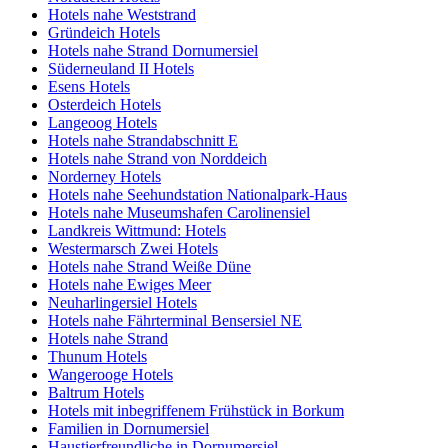
Hotels nahe Weststrand
Gründeich Hotels
Hotels nahe Strand Dornumersiel
Süderneuland II Hotels
Esens Hotels
Osterdeich Hotels
Langeoog Hotels
Hotels nahe Strandabschnitt E
Hotels nahe Strand von Norddeich
Norderney Hotels
Hotels nahe Seehundstation Nationalpark-Haus
Hotels nahe Museumshafen Carolinensiel
Landkreis Wittmund: Hotels
Westermarsch Zwei Hotels
Hotels nahe Strand Weiße Düne
Hotels nahe Ewiges Meer
Neuharlingersiel Hotels
Hotels nahe Fährterminal Bensersiel NE
Hotels nahe Strand
Thunum Hotels
Wangerooge Hotels
Baltrum Hotels
Hotels mit inbegriffenem Frühstück in Borkum
Familien in Dornumersiel
Haustierfreundliche in Dornumersiel