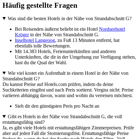
Häufig gestellte Fragen
Was sind die besten Hotels in der Nähe von Strandabschnitt G?
Bei Reisenden äußerst beliebt ist ein Hotel
Nordseehotel
Kröger
in der Nähe von Strandabschnitt G.
Inselhotel Langeoog
, zu Fuß 13 Minuten entfernt, hat
ebenfalls tolle Bewertungen.
Mit 14.383 Hotels, Ferienunterkünften und anderen
Unterkünften, die dir in der Umgebung zur Verfügung stehen,
hast du die Qual der Wahl.
Wie viel kostet ein Aufenthalt in einem Hotel in der Nähe von
Strandabschnitt G?
Du kannst Preise auf Hotels.com prüfen, indem du deine
Suchkriterien eingibst und nach Preis sortierst. Vergiss nicht: Preise
variieren abhängig davon, wann und wohin du verreisen möchtest.
Sieh dir den günstigsten Preis pro Nacht an
Gibt es Hotels in der Nähe von Strandabschnitt G, die voll
erstattungsfähig sind?
Ja, es gibt viele Hotels mit erstattungsfähigen Zimmerpreisen. Prüfe
aber auf jeden Fall die Stornierungsfrist. Erstattungsfähige Preise
findest du, wenn du bei der Suche nach Hotels den Filter „Voll