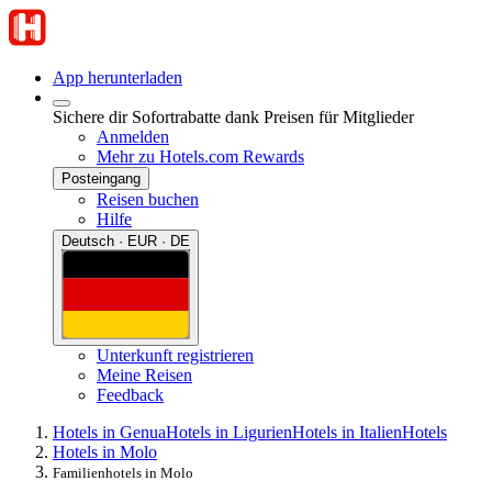
App herunterladen
Sichere dir Sofortrabatte dank Preisen für Mitglieder
Anmelden
Mehr zu Hotels.com Rewards
Posteingang
Reisen buchen
Hilfe
Deutsch · EUR · DE
Unterkunft registrieren
Meine Reisen
Feedback
Hotels in Genua
Hotels in Ligurien
Hotels in Italien
Hotels
Hotels in Molo
Familienhotels in Molo