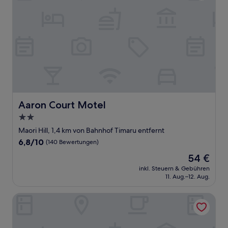
Aaron Court Motel
Aaron Court Motel
2.0-
Sterne-
Maori Hill, 1,4 km von Bahnhof Timaru entfernt
Unterkunft
6.8
6,8/10
(140 Bewertungen)
von
Der
54 €
10,
Preis
(140
inkl. Steuern & Gebühren
beträgt
11. Aug.–12. Aug.
Bewertungen)
54 €
The Sea Breeze