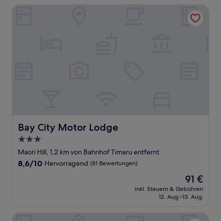
Bay City Motor Lodge
Bay City Motor Lodge
Bay City Motor Lodge
3.0-
Sterne-
Maori Hill, 1,2 km von Bahnhof Timaru entfernt
Unterkunft
8.6
8,6/10
Hervorragend
(81 Bewertungen)
von
Der
91 €
10,
Preis
Hervorragend,
inkl. Steuern & Gebühren
beträgt
12. Aug.–13. Aug.
(81
91 €
Bewertungen)
Blue Dolphin Motel