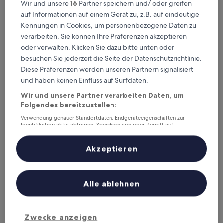
Wir und unsere
16
Partner speichern und/ oder greifen
Sterne-
Kensington, 1,8 km von Bahnhof Timaru entfernt
auf Informationen auf einem Gerät zu, z.B. auf eindeutige
Unterkunft
9.4
9,4/10
Außergewöhnlich
(134 Bewertungen)
Kennungen in Cookies, um personenbezogene Daten zu
von
Der
94 €
10,
verarbeiten. Sie können Ihre Präferenzen akzeptieren
Preis
Außergewöhnlich,
inkl. Steuern & Gebühren
oder verwalten. Klicken Sie dazu bitte unten oder
beträgt
12. Aug.–13. Aug.
(134
besuchen Sie jederzeit die Seite der Datenschutzrichtlinie.
94 €
Bewertungen)
Diese Präferenzen werden unseren Partnern signalisiert
ASURE Avenue Motor Lodge
und haben keinen Einfluss auf Surfdaten.
Wir und unsere Partner verarbeiten Daten, um
Folgendes bereitzustellen:
Verwendung genauer Standortdaten. Endgeräteeigenschaften zur
Identifikation aktiv abfragen. Speichern von oder Zugriff auf
Informationen auf einem Endgerät. Personalisierte Werbung und
Inhalte, Messung von Werbeleistung und der Performance von Inhalten,
Zielgruppenforschung sowie Entwicklung und Verbesserung von
Akzeptieren
Angeboten.
Liste der Partner (Lieferanten)
Alle ablehnen
ASURE Avenue Motor Lodge
ASURE Avenue Motor Lodge
3.0-
Sterne-
Zwecke anzeigen
Parkside, 1,2 km von Bahnhof Timaru entfernt