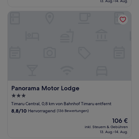
13. Aug.–14. Aug.
(76
100 €
Bewertungen)
Panorama Motor Lodge
Panorama Motor Lodge
Panorama Motor Lodge
3.0-
Sterne-
Timaru Central, 0,8 km von Bahnhof Timaru entfernt
Unterkunft
8.8
8,8/10
Hervorragend
(136 Bewertungen)
von
Der
106 €
10,
Preis
Hervorragend,
inkl. Steuern & Gebühren
beträgt
13. Aug.–14. Aug.
(136
106 €
Bewertungen)