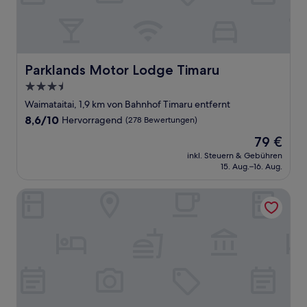
Parklands Motor Lodge Timaru
Parklands Motor Lodge Timaru
3.5-
Sterne-
Waimataitai, 1,9 km von Bahnhof Timaru entfernt
Unterkunft
8.6
8,6/10
Hervorragend
(278 Bewertungen)
von
Der
79 €
10,
Preis
Hervorragend,
inkl. Steuern & Gebühren
beträgt
15. Aug.–16. Aug.
(278
79 €
Bewertungen)
Anchor Motel