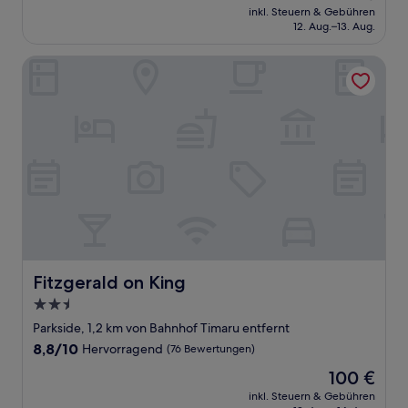
Preis
Hervorragend,
inkl. Steuern & Gebühren
beträgt
12. Aug.–13. Aug.
(129
111 €
Bewertungen)
Fitzgerald on King
Fitzgerald on King
Fitzgerald on King
2.5-
Sterne-
Parkside, 1,2 km von Bahnhof Timaru entfernt
Unterkunft
8.8
8,8/10
Hervorragend
(76 Bewertungen)
von
Der
100 €
10,
Preis
Hervorragend,
inkl. Steuern & Gebühren
beträgt