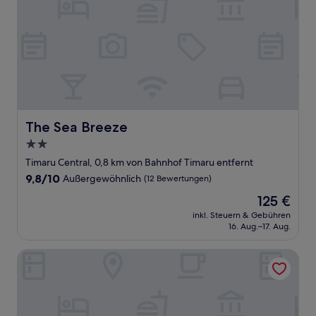
The Sea Breeze
The Sea Breeze
2.0-
Sterne-
Timaru Central, 0,8 km von Bahnhof Timaru entfernt
Unterkunft
9.8
9,8/10
Außergewöhnlich
(12 Bewertungen)
von
Der
125 €
10,
Preis
Außergewöhnlich,
inkl. Steuern & Gebühren
beträgt
16. Aug.–17. Aug.
(12
125 €
Bewertungen)
Asure Ashley Motor Lodge