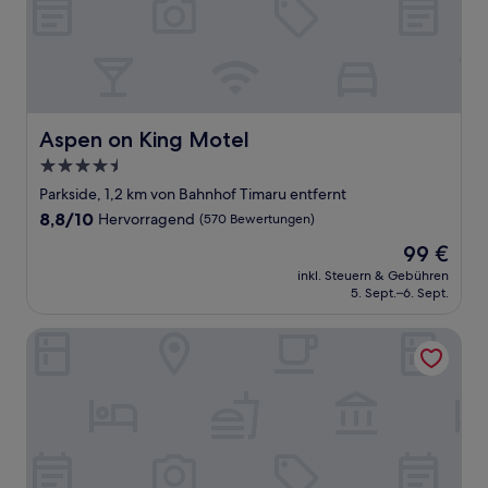
Aspen on King Motel
Aspen on King Motel
4.5-
Sterne-
Parkside, 1,2 km von Bahnhof Timaru entfernt
Unterkunft
8.8
8,8/10
Hervorragend
(570 Bewertungen)
von
Der
99 €
10,
Preis
Hervorragend,
inkl. Steuern & Gebühren
beträgt
5. Sept.–6. Sept.
(570
99 €
Bewertungen)
Parklands Motor Lodge Timaru