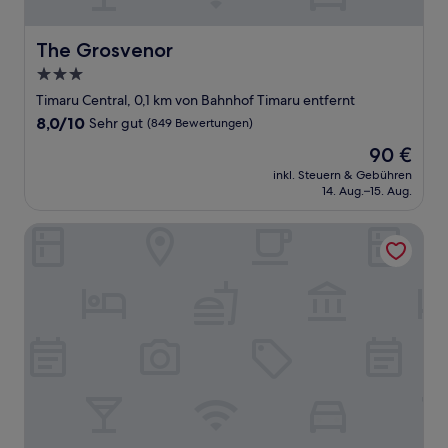
The Grosvenor
The Grosvenor
3.0-
Sterne-
Timaru Central, 0,1 km von Bahnhof Timaru entfernt
Unterkunft
8.0
8,0/10
Sehr gut
(849 Bewertungen)
von
Der
90 €
10,
Preis
Sehr
inkl. Steuern & Gebühren
beträgt
14. Aug.–15. Aug.
gut,
90 €
(849
Bewertungen)
The Fort. Timaru