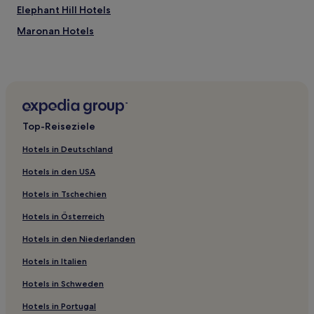
Elephant Hill Hotels
Maronan Hotels
Scarborough Hotels
Orton Hotels
Ealing Hotels
Black Point Hotels
Top-Reiseziele
Kokoamo Hotels
Hotels in Deutschland
Taiko Hotels
Hotels in den USA
Ashton Hotels
Hotels in Tschechien
Winchester Hotels
Hotels in Österreich
Tekapo Hotels
Hotels in den Niederlanden
Lismore Hotels
Hunter Hotels
Hotels in Italien
Maori Hill: Hotels
Hotels in Schweden
Hakataramea: Hotels
Hotels in Portugal