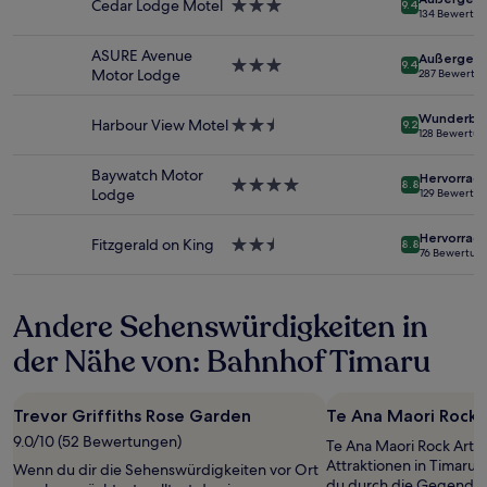
1 Übernachtung
Cedar Lodge Motel
3.0-
9.4
134 Bewertu
von
Sterne-
2 Erwachsenen
Unterkunft
ASURE Avenue
Außergewö
gefunden
3.0-
9.4
Motor Lodge
287 Bewertu
wurde.
Sterne-
Preise
Unterkunft
Wunderba
und
Harbour View Motel
2.5-
9.2
128 Bewertu
Verfügbarkeiten
Sterne-
können
Unterkunft
Baywatch Motor
Hervorrag
sich
4.0-
8.8
Lodge
129 Bewertu
ändern.
Sterne-
Es
Unterkunft
Hervorrag
können
Fitzgerald on King
2.5-
8.8
76 Bewertun
zusätzliche
Sterne-
Bedingungen
Unterkunft
gelten.
Andere Sehenswürdigkeiten in
der Nähe von: Bahnhof Timaru
Trevor Griffiths Rose Garden
Te Ana Maori Rock 
9.0/10 (52 Bewertungen)
Te Ana Maori Rock Art C
Attraktionen in Timaru 
Wenn du dir die Sehenswürdigkeiten vor Ort
du durch die Gegend reis