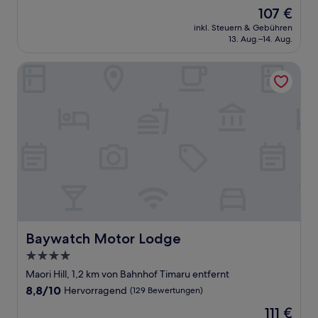
von
Der
107 €
10,
Preis
Wunderbar,
inkl. Steuern & Gebühren
beträgt
13. Aug.–14. Aug.
(128
107 €
Bewertungen)
Baywatch Motor Lodge
Baywatch Motor Lodge
Baywatch Motor Lodge
4.0-
Sterne-
Maori Hill, 1,2 km von Bahnhof Timaru entfernt
Unterkunft
8.8
8,8/10
Hervorragend
(129 Bewertungen)
von
Der
111 €
10,