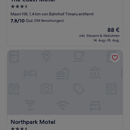
3.5-
Sterne-
Maori Hill, 1,4 km von Bahnhof Timaru entfernt
Unterkunft
7.8
7,8/10
Gut
(158 Bewertungen)
von
Der
88 €
10,
Preis
Gut,
inkl. Steuern & Gebühren
beträgt
14. Aug.–15. Aug.
(158
88 €
Bewertungen)
Northpark Motel
Northpark Motel
Northpark Motel
3.5-