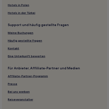
Hunters Hills Hotels
Hotels in Polen
Sutherlands Hotels
Hotels in der Türkei
Levels Hotels
Support und häufig gestellte Fragen
Hotels nahe Strand von Cannibal Bay
Fairton Hotels
Meine Buchungen
Milford Hotels
Häufig gestellte Fragen
Seaview: Hotels
Kontakt
Claremont Hotels
Eine Unterkunft bewerten
Ashwick Flat Hotels
Für Anbieter, Affliliate-Partner und Medien
Montalto Hotels
Affiliate-Partner-Programm
Familien in Ashburton
Hotels mit Parkplatz in Geraldine
Presse
Familien in Timaru
Bei uns werben
Familien in Lake Tekapo
Reiseveranstalter