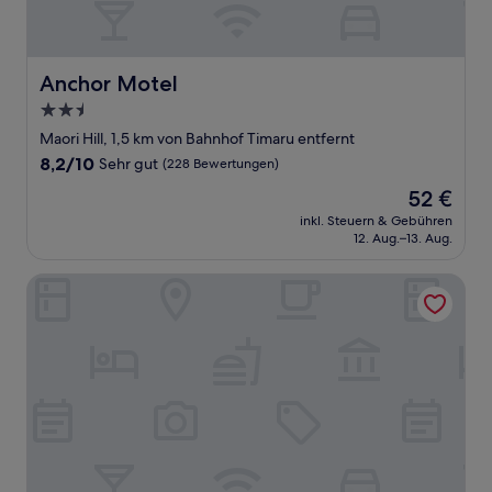
Anchor Motel
Anchor Motel
2.5-
Sterne-
Maori Hill, 1,5 km von Bahnhof Timaru entfernt
Unterkunft
8.2
8,2/10
Sehr gut
(228 Bewertungen)
von
Der
52 €
10,
Preis
Sehr
inkl. Steuern & Gebühren
beträgt
12. Aug.–13. Aug.
gut,
52 €
(228
Bewertungen)
The Grosvenor