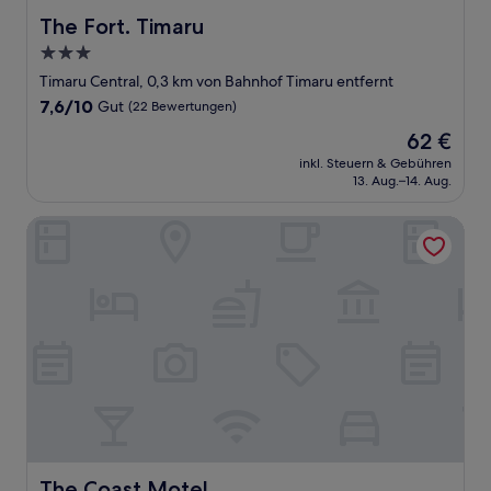
The Fort. Timaru
The Fort. Timaru
3.0-
Sterne-
Timaru Central, 0,3 km von Bahnhof Timaru entfernt
Unterkunft
7.6
7,6/10
Gut
(22 Bewertungen)
von
Der
62 €
10,
Preis
Gut,
inkl. Steuern & Gebühren
beträgt
13. Aug.–14. Aug.
(22
62 €
Bewertungen)
The Coast Motel
The Coast Motel
The Coast Motel