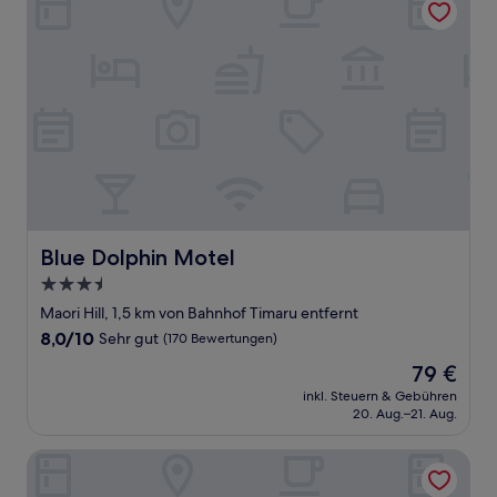
Blue Dolphin Motel
Blue Dolphin Motel
3.5-
Sterne-
Maori Hill, 1,5 km von Bahnhof Timaru entfernt
Unterkunft
8.0
8,0/10
Sehr gut
(170 Bewertungen)
von
Der
79 €
10,
Preis
Sehr
inkl. Steuern & Gebühren
beträgt
20. Aug.–21. Aug.
gut,
79 €
(170
Bewertungen)
Aaron Court Motel