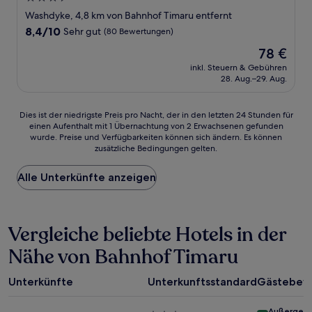
Sterne-
Washdyke, 4,8 km von Bahnhof Timaru entfernt
Unterkunft
8.4
8,4/10
Sehr gut
(80 Bewertungen)
von
Der
78 €
10,
Preis
Sehr
inkl. Steuern & Gebühren
beträgt
28. Aug.–29. Aug.
gut,
78 €
(80
Bewertungen)
Dies
Dies ist der niedrigste Preis pro Nacht, der in den letzten 24 Stunden für
einen Aufenthalt mit 1 Übernachtung von 2 Erwachsenen gefunden
ist
wurde. Preise und Verfügbarkeiten können sich ändern. Es können
der
zusätzliche Bedingungen gelten.
niedrigste
Preis
Alle Unterkünfte anzeigen
pro
Nacht,
der
in
Vergleiche beliebte Hotels in der
den
letzten
Nähe von Bahnhof Timaru
24 Stunden
für
einen
Unterkünfte
Unterkunftsstandard
Gästebew
Aufenthalt
mit
Außergewö