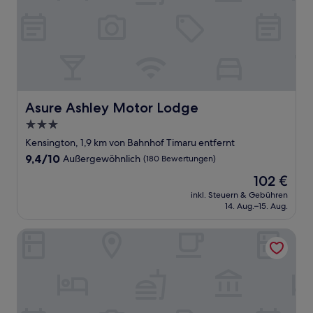
Asure Ashley Motor Lodge
Asure Ashley Motor Lodge
3.0-
Sterne-
Kensington, 1,9 km von Bahnhof Timaru entfernt
Unterkunft
9.4
9,4/10
Außergewöhnlich
(180 Bewertungen)
von
Der
102 €
10,
Preis
Außergewöhnlich,
inkl. Steuern & Gebühren
beträgt
14. Aug.–15. Aug.
(180
102 €
Bewertungen)
Aspen on King Motel