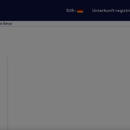
•
EUR
Unterkunft registr
la Banys