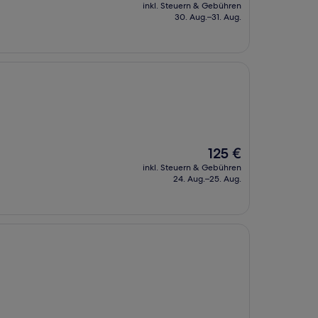
Preis
inkl. Steuern & Gebühren
beträgt
30. Aug.–31. Aug.
138 €
Der
125 €
Preis
inkl. Steuern & Gebühren
beträgt
24. Aug.–25. Aug.
125 €