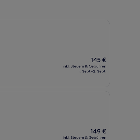
Der
145 €
Preis
inkl. Steuern & Gebühren
beträgt
1. Sept.–2. Sept.
145 €
Der
149 €
Preis
inkl. Steuern & Gebühren