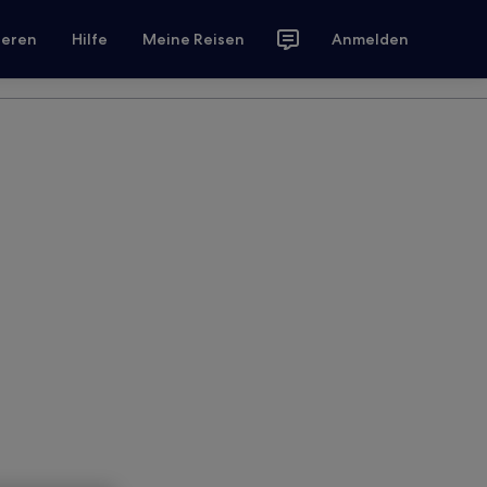
ieren
Hilfe
Meine Reisen
Anmelden