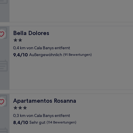
Sehr
gut,
(398
Bewertungen)
Bella Dolores
Bella Dolores
2.0-
Sterne-
0,4 km von Cala Banys entfernt
Unterkunft
9.4
9,4/10
Außergewöhnlich
(91 Bewertungen)
von
10,
Außergewöhnlich,
(91
Bewertungen)
Apartamentos Rosanna
Apartamentos Rosanna
3.0-
Sterne-
0,3 km von Cala Banys entfernt
Unterkunft
8.4
8,4/10
Sehr gut
(114 Bewertungen)
von
10,