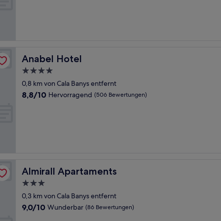
Sehr
gut,
(114
Bewertungen)
Anabel Hotel
Anabel Hotel
4.0-
Sterne-
0,8 km von Cala Banys entfernt
Unterkunft
8.8
8,8/10
Hervorragend
(506 Bewertungen)
von
10,
Hervorragend,
(506
Bewertungen)
Almirall Apartaments
Almirall Apartaments
3.0-
Sterne-
0,3 km von Cala Banys entfernt
Unterkunft
9.0
9,0/10
Wunderbar
(86 Bewertungen)
von