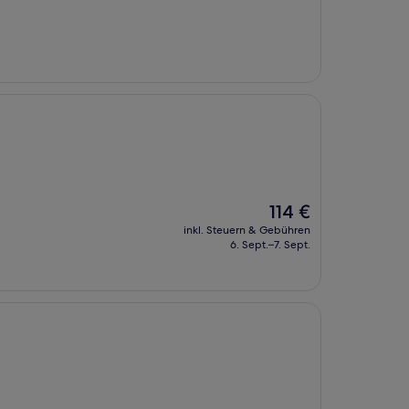
Der
114 €
Preis
inkl. Steuern & Gebühren
beträgt
6. Sept.–7. Sept.
114 €