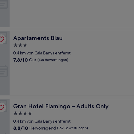
10,
Wunderbar,
(86
Bewertungen)
Apartaments Blau
Apartaments Blau
3.0-
Sterne-
0,4 km von Cala Banys entfernt
Unterkunft
7.8
7,8/10
Gut
(136 Bewertungen)
von
10,
Gut,
(136
Bewertungen)
Gran Hotel Flamingo – Adults Only
Gran Hotel Flamingo – Adults Only
4.0-
Sterne-
0,4 km von Cala Banys entfernt
Unterkunft
8.8
8,8/10
Hervorragend
(162 Bewertungen)
von