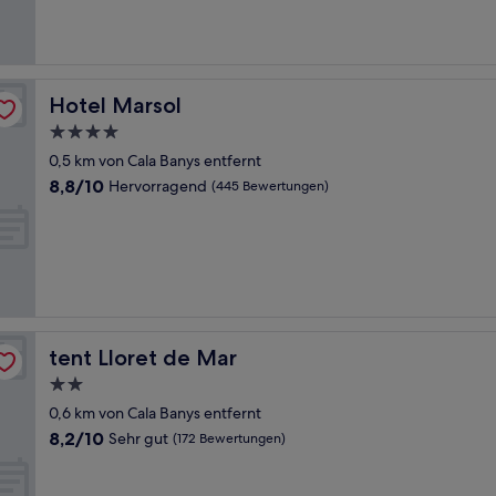
(861
Bewertungen)
Hotel Marsol
Hotel Marsol
4.0-
Sterne-
0,5 km von Cala Banys entfernt
Unterkunft
8.8
8,8/10
Hervorragend
(445 Bewertungen)
von
10,
Hervorragend,
(445
Bewertungen)
tent Lloret de Mar
tent Lloret de Mar
2.0-
Sterne-
0,6 km von Cala Banys entfernt
Unterkunft
8.2
8,2/10
Sehr gut
(172 Bewertungen)
von
10,