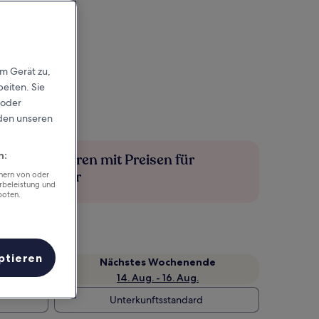
em Gerät zu,
eiten. Sie
 oder
rden unseren
n:
Mehr sparen mit Preisen für
Mitglieder
chern von oder
rbeleistung und
boten.
ptieren
Nächstes Wochenende
14. Aug. - 16. Aug.
Unterkunftsstandard