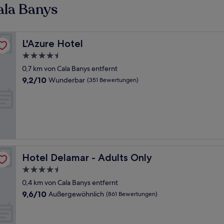
ala Banys
L'Azure Hotel
L'Azure Hotel
4.5-
Sterne-
0,7 km von Cala Banys entfernt
Unterkunft
9.2
9,2/10
Wunderbar
(351 Bewertungen)
von
10,
Wunderbar,
(351
Bewertungen)
Hotel Delamar - Adults Only
Hotel Delamar - Adults Only
4.5-
Sterne-
0,4 km von Cala Banys entfernt
Unterkunft
9.6
9,6/10
Außergewöhnlich
(861 Bewertungen)
von
10,
Außergewöhnlich,