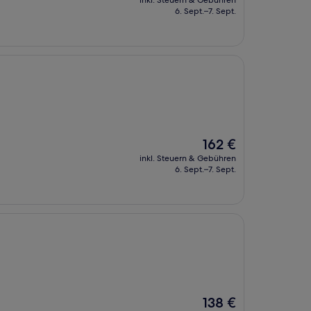
inkl. Steuern & Gebühren
beträgt
6. Sept.–7. Sept.
75 €
Der
162 €
Preis
inkl. Steuern & Gebühren
beträgt
6. Sept.–7. Sept.
162 €
Der
138 €