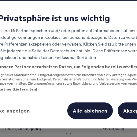
 Privatsphäre ist uns wichtig
nsere
16
Partner speichern und/ oder greifen auf Informationen auf ein
eindeutige Kennungen in Cookies, um personenbezogene Daten zu verarb
e Präferenzen akzeptieren oder verwalten. Klicken Sie dazu bitte unten
ie jederzeit die Seite der Datenschutzrichtlinie. Diese Präferenzen we
ignalisiert und haben keinen Einfluss auf Surfdaten.
unsere Partner verarbeiten Daten, um Folgendes bereitzustelle
Verdiene Prämien für jede
wahrgenommene Übernachtung
enauer Standortdaten. Endgeräteeigenschaften zur Identifikation aktiv abfragen. Spei
Informationen auf einem Endgerät. Personalisierte Werbung und Inhalte, Messung von We
ance von Inhalten, Zielgruppenforschung sowie Entwicklung und Verbesserung von Ange
Partner (Lieferanten)
ke anzeigen
Alle ablehnen
Akze
Morgen
Dieses Wochenende
7. Aug. - 8. Aug.
7. Aug. - 9. Aug.
Preis (aufsteigend)
Entfernung