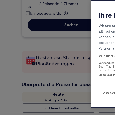
2 Reisende, 1 Zimmer
Ihre
Ich reise geschäftlich
Suchen
Wir und u
z.B. auf 
können Ihr
besuchen S
Partnern s
Wir und 
Kostenlose Stornierung bei
Planänderungen
Verwendung g
Zugriff auf 
der Perform
Liste der 
Überprüfe die Preise für diese Daten
Zwec
Heute
6. Aug. - 7. Aug.
Empfohlene Unterkünfte