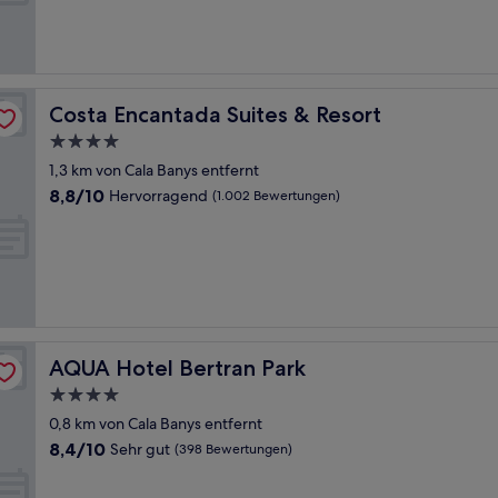
Sehr
gut,
(172
Bewertungen)
Costa Encantada Suites & Resort
Costa Encantada Suites & Resort
4.0-
Sterne-
1,3 km von Cala Banys entfernt
Unterkunft
8.8
8,8/10
Hervorragend
(1.002 Bewertungen)
von
10,
Hervorragend,
(1.002
Bewertungen)
AQUA Hotel Bertran Park
AQUA Hotel Bertran Park
4.0-
Sterne-
0,8 km von Cala Banys entfernt
Unterkunft
8.4
8,4/10
Sehr gut
(398 Bewertungen)
von
10,