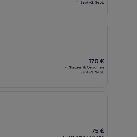
beträgt
1. Sept.–2. Sept.
149 €
Der
170 €
Preis
inkl. Steuern & Gebühren
beträgt
1. Sept.–2. Sept.
170 €
Der
75 €
Preis