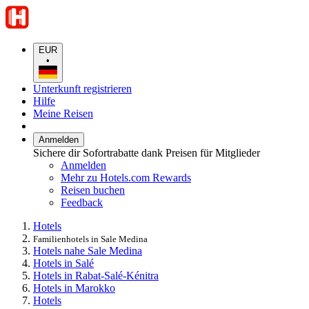
EUR
•
Unterkunft registrieren
Hilfe
Meine Reisen
Anmelden
Sichere dir Sofortrabatte dank Preisen für Mitglieder
Anmelden
Mehr zu Hotels.com Rewards
Reisen buchen
Feedback
Hotels
Familienhotels in Sale Medina
Hotels nahe Sale Medina
Hotels in Salé
Hotels in Rabat-Salé-Kénitra
Hotels in Marokko
Hotels