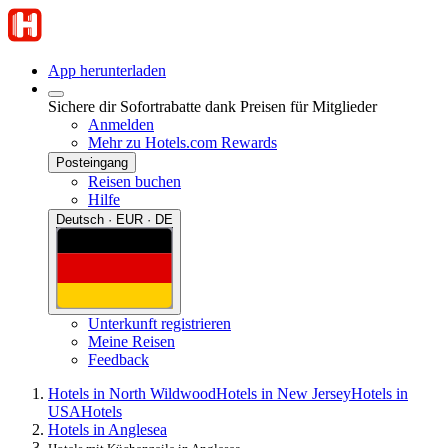
App herunterladen
Sichere dir Sofortrabatte dank Preisen für Mitglieder
Anmelden
Mehr zu Hotels.com Rewards
Posteingang
Reisen buchen
Hilfe
Deutsch · EUR · DE
Unterkunft registrieren
Meine Reisen
Feedback
Hotels in North Wildwood
Hotels in New Jersey
Hotels in
USA
Hotels
Hotels in Anglesea