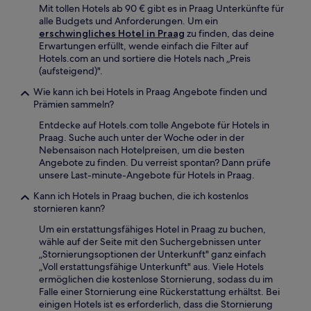
können
Mit tollen Hotels ab 90 € gibt es in Praag Unterkünfte für
zusätzliche
alle Budgets und Anforderungen. Um ein
Bedingungen
erschwingliches Hotel in Praag
zu finden, das deine
gelten.
Erwartungen erfüllt, wende einfach die Filter auf
Hotels.com an und sortiere die Hotels nach „Preis
(aufsteigend)".
Wie kann ich bei Hotels in Praag Angebote finden und
Prämien sammeln?
Entdecke auf Hotels.com tolle Angebote für Hotels in
Praag. Suche auch unter der Woche oder in der
Nebensaison nach Hotelpreisen, um die besten
Angebote zu finden. Du verreist spontan? Dann prüfe
unsere Last-minute-Angebote für Hotels in Praag.
Kann ich Hotels in Praag buchen, die ich kostenlos
stornieren kann?
Um ein erstattungsfähiges Hotel in Praag zu buchen,
wähle auf der Seite mit den Suchergebnissen unter
„Stornierungsoptionen der Unterkunft" ganz einfach
„Voll erstattungsfähige Unterkunft" aus. Viele Hotels
ermöglichen die kostenlose Stornierung, sodass du im
Falle einer Stornierung eine Rückerstattung erhältst. Bei
einigen Hotels ist es erforderlich, dass die Stornierung