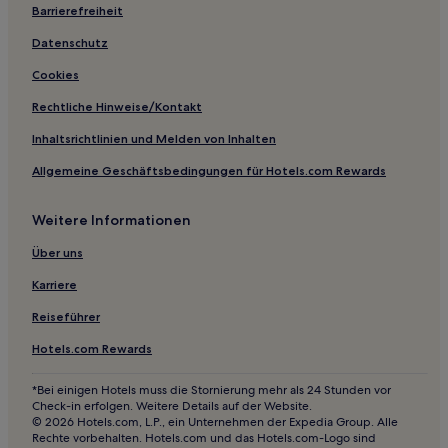
Business in Wisconsin
Barrierefreiheit
Günstige in Wisconsin Dells
Datenschutz
Business in Wisconsin Dells
Cookies
Strand in Wisconsin Dells
Rechtliche Hinweise/Kontakt
Familien in Wisconsin Dells
Inhaltsrichtlinien und Melden von Inhalten
Haustierfreundliche in Cashton
Allgemeine Geschäftsbedingungen für Hotels.com Rewards
Hotels nahe Milt Lunda Memorial Arena
Hotels nahe Black River Beach
Weitere Informationen
Hotels nahe Gundersen Health System-Weight
Über uns
Management
Karriere
Hotels nahe Mayo Clinic Health System - Franciscan
Healthcare
Reiseführer
Hotels nahe Oakwood Mall
Hotels.com Rewards
Hotels nahe Pettibone Beach
*Bei einigen Hotels muss die Stornierung mehr als 24 Stunden vor
Bay City Hotels
Check-in erfolgen. Weitere Details auf der Website.
© 2026 Hotels.com, L.P., ein Unternehmen der Expedia Group. Alle
La Crosse Hotels
Rechte vorbehalten. Hotels.com und das Hotels.com-Logo sind