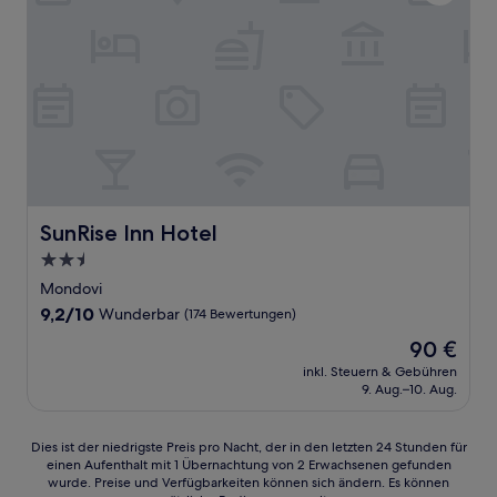
SunRise Inn Hotel
SunRise Inn Hotel
2.5-
Sterne-
Mondovi
Unterkunft
9.2
9,2/10
Wunderbar
(174 Bewertungen)
von
Der
90 €
10,
Preis
Wunderbar,
inkl. Steuern & Gebühren
beträgt
9. Aug.–10. Aug.
(174
90 €
Bewertungen)
Dies
Dies ist der niedrigste Preis pro Nacht, der in den letzten 24 Stunden für
einen Aufenthalt mit 1 Übernachtung von 2 Erwachsenen gefunden
ist
wurde. Preise und Verfügbarkeiten können sich ändern. Es können
der