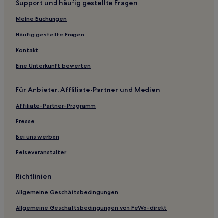
Support und häufig gestellte Fragen
Hotels mit inbegriffenem Frühstück in La Crosse
Haustierfreundliche nahe Gibraltar Rock State Natural
Meine Buchungen
Area
Häufig gestellte Fragen
Hotels mit Küchenzeile in Plymouth
Kontakt
Familien nahe Lake Menomin
Eine Unterkunft bewerten
Hotels mit Pool in Wausau
Günstige in Hayward
Für Anbieter, Affliliate-Partner und Medien
Günstige in Green Bay
Affiliate-Partner-Programm
Haustierfreundliche in Green Bay
Presse
Hotels mit inbegriffenem Frühstück in Green Bay
Bei uns werben
Haustierfreundliche in Ashland
Reiseveranstalter
Familien in Madison
Business in Black River Falls
Richtlinien
Günstige in Black River Falls
Allgemeine Geschäftsbedingungen
Hotels mit inbegriffenem Frühstück in Wisconsin
Allgemeine Geschäftsbedingungen von FeWo-direkt