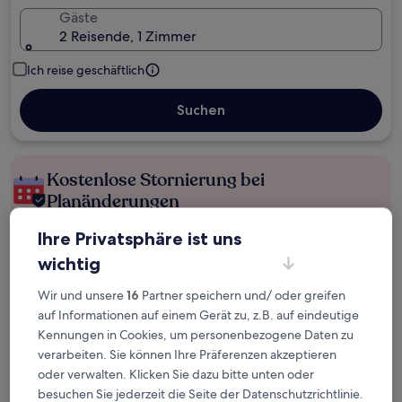
Gäste
2 Reisende, 1 Zimmer
Ich reise geschäftlich
Suchen
Kostenlose Stornierung bei
Planänderungen
Ihre Privatsphäre ist uns
Verdiene Prämien für jede
wichtig
wahrgenommene Übernachtung
Wir und unsere
16
Partner speichern und/ oder greifen
Mehr sparen mit Preisen für Mitglieder
auf Informationen auf einem Gerät zu, z.B. auf eindeutige
Kennungen in Cookies, um personenbezogene Daten zu
verarbeiten. Sie können Ihre Präferenzen akzeptieren
oder verwalten. Klicken Sie dazu bitte unten oder
Überprüfe die Preise für diese Daten
besuchen Sie jederzeit die Seite der Datenschutzrichtlinie.