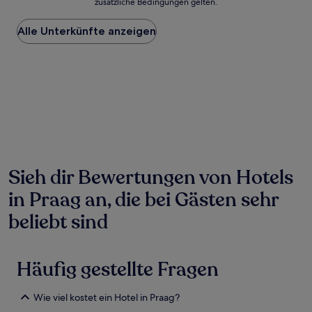
zusätzliche Bedingungen gelten.
niedrigste
Preis
Alle Unterkünfte anzeigen
pro
Nacht,
der
in
den
letzten
24 Stunden
für
einen
Aufenthalt
mit
1 Übernachtung
Sieh dir Bewertungen von Hotels
von
in Praag an, die bei Gästen sehr
2 Erwachsenen
gefunden
beliebt sind
wurde.
Preise
und
Verfügbarkeiten
Häufig gestellte Fragen
können
sich
ändern.
Wie viel kostet ein Hotel in Praag?
Es