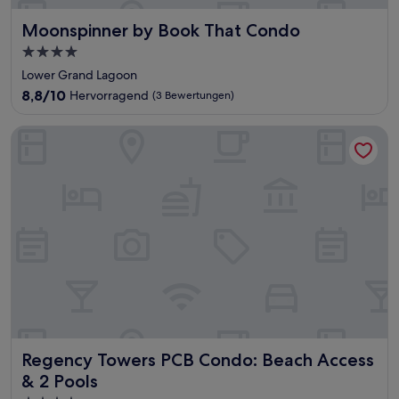
Moonspinner by Book That Condo
Moonspinner by Book That Condo
4.0-
Sterne-
Lower Grand Lagoon
Unterkunft
8.8
8,8/10
Hervorragend
(3 Bewertungen)
von
10,
Regency Towers PCB Condo: Beach Access & 2 Pools
Hervorragend,
(3
Bewertungen)
Regency Towers PCB Condo: Beach Access & 2 Pools
Regency Towers PCB Condo: Beach Access
& 2 Pools