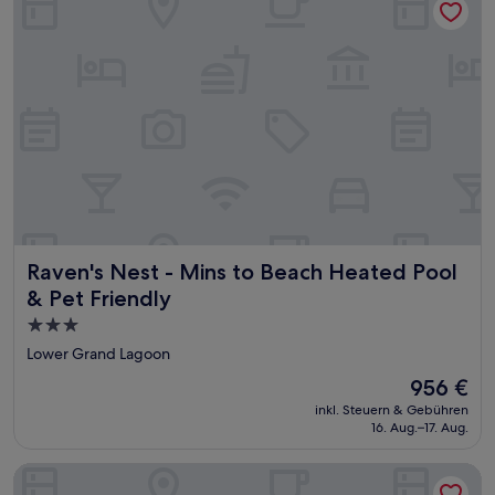
Raven's Nest - Mins to Beach Heated Pool & Pet Friendly
Raven's Nest - Mins to Beach Heated Pool
& Pet Friendly
3.0-
Sterne-
Lower Grand Lagoon
Unterkunft
Der
956 €
Preis
inkl. Steuern & Gebühren
beträgt
16. Aug.–17. Aug.
956 €
Hampton Inn Panama City Beach