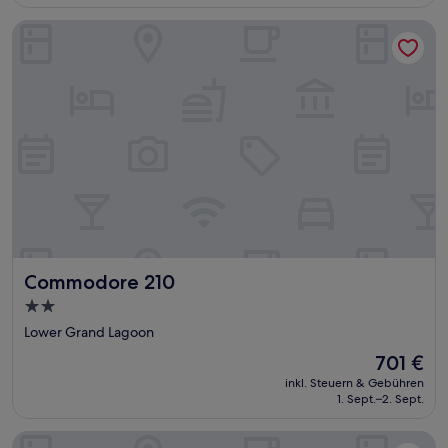
523 €
Commodore 210
Commodore 210
Commodore 210
2.0-
Sterne-
Lower Grand Lagoon
Unterkunft
Der
701 €
Preis
inkl. Steuern & Gebühren
beträgt
1. Sept.–2. Sept.
701 €
Raven's Nest - Mins to Beach Heated Pool & Pet Friendly