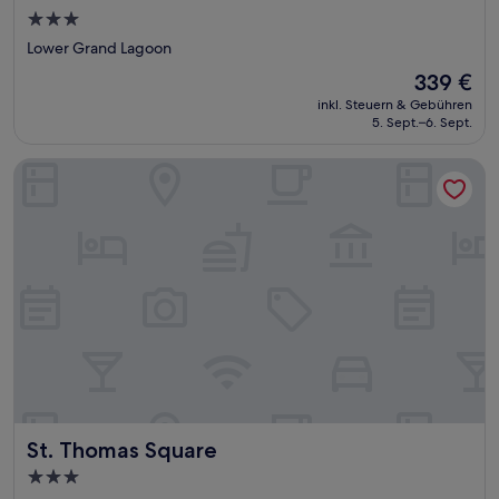
3.0-
Sterne-
Lower Grand Lagoon
Unterkunft
Der
339 €
Preis
inkl. Steuern & Gebühren
beträgt
5. Sept.–6. Sept.
339 €
St. Thomas Square
St. Thomas Square
St. Thomas Square
3.0-