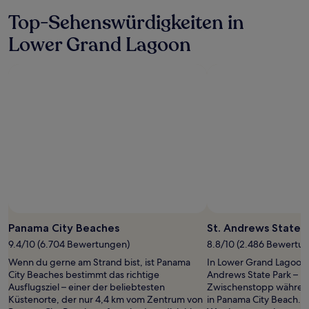
Es
Top-Sehenswürdigkeiten in
können
zusätzliche
Lower Grand Lagoon
Bedingungen
gelten.
Foto von Meghana Vuppala
Öffentliches
Foto
Panama City Beaches
St. Andrews State 
von
9.4/10 (6.704 Bewertungen)
8.8/10 (2.486 Bewertu
Meghana
Wenn du gerne am Strand bist, ist Panama
In Lower Grand Lagoon 
Vuppala
City Beaches bestimmt das richtige
Andrews State Park – id
Ausflugsziel – einer der beliebtesten
Zwischenstopp während
Küstenorte, der nur 4,4 km vom Zentrum von
in Panama City Beach.