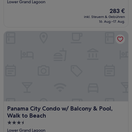
Sterne-
Lower Grand Lagoon
Unterkunft
Der
283 €
Preis
inkl. Steuern & Gebühren
beträgt
16. Aug.–17. Aug.
283 €
Panama City Condo w/ Balcony & Pool, Walk to Beach
Panama City Condo w/ Balcony & Pool, Walk to Beach
Panama City Condo w/ Balcony & Pool,
Walk to Beach
3.5-
Sterne-
Lower Grand Lagoon