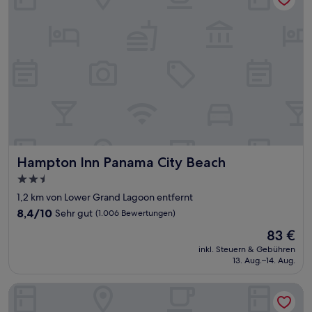
Hampton Inn Panama City Beach
Hampton Inn Panama City Beach
2.5-
Sterne-
1,2 km von Lower Grand Lagoon entfernt
Unterkunft
8.4
8,4/10
Sehr gut
(1.006 Bewertungen)
von
Der
83 €
10,
Preis
Sehr
inkl. Steuern & Gebühren
beträgt
13. Aug.–14. Aug.
gut,
83 €
(1.006
Bewertungen)
Tru By Hilton Panama City Beach