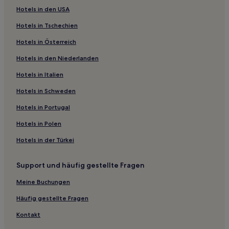
Hotels in den USA
Hotels nahe Bear Creek Feline Center
Hotels in Tschechien
Bunkers Cove: Hotels
Hotels in Österreich
Hotels nahe St. Andrews State Park
Hotels in den Niederlanden
Destiny Shores: Hotels
Hotels nahe Seacrest Beach
Hotels in Italien
Hotels nahe Krankenhaus Ascension Sacred Heart Bay
Hotels in Schweden
Panama City Hotels
Hotels in Portugal
West Bay Hotels
Hotels in Polen
Mar-A-Lago: Hotels
Hotels in der Türkei
Hotels nahe Baytowne Wharf
Support und häufig gestellte Fragen
Miramar Beach Hotels
Emerald Waters Village: Hotels
Meine Buchungen
Hotels nahe Mexico Beach
Häufig gestellte Fragen
Destiny Grand Palms: Hotels
Kontakt
Hotels nahe Grayton Beach