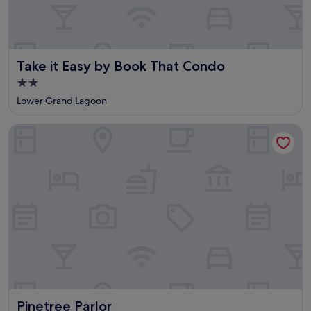
Take it Easy by Book That Condo
Take it Easy by Book That Condo
2.0-
Sterne-
Lower Grand Lagoon
Unterkunft
Pinetree Parlor
Pinetree Parlor
Pinetree Parlor