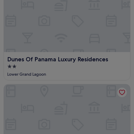
Dunes Of Panama Luxury Residences
Dunes Of Panama Luxury Residences
2.0-
Sterne-
Lower Grand Lagoon
Unterkunft
Take it Easy by Book That Condo