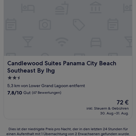
Candlewood Suites Panama City Beach Southeast By Ihg
Candlewood Suites Panama City Beach
Southeast By Ihg
2.5-
Sterne-
5,3 km von Lower Grand Lagoon entfernt
Unterkunft
7.8
7,8/10
Gut
(67 Bewertungen)
von
Der
72 €
10,
Preis
Gut,
inkl. Steuern & Gebühren
beträgt
30. Aug.–31. Aug.
(67
72 €
Bewertungen)
Dies
Dies ist der niedrigste Preis pro Nacht, der in den letzten 24 Stunden für
einen Aufenthalt mit 1 Übernachtung von 2 Erwachsenen gefunden wurde.
ist