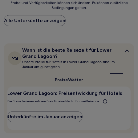
Preise und Verfügbarkeiten können sich ändern. Es können zusätzliche
der
Bedingungen gelten.
niedrigste
Preis
Alle Unterkünfte anzeigen
pro
Nacht,
der
in
den
letzten
Wann
Wann ist die beste Reisezeit für Lower
24 Stunden
ist
Grand Lagoon?
für
die
Unsere Preise für Hotels in Lower Grand Lagoon sind im
beste
einen
Januar am günstigsten
Reisezeit
Aufenthalt
für
mit
Lower
Preise
Wetter
1 Übernachtung
Grand
von
Lagoon?
2 Erwachsenen
Lower Grand Lagoon: Preisentwicklung für Hotels
gefunden
Die Preise basieren auf dem Preis für eine Nacht für zwei Reisende.
wurde.
Preise
und
Unterkünfte im Januar anzeigen
Verfügbarkeiten
können
sich
ändern.