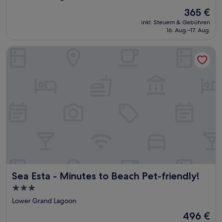
Unterkunft
Der
365 €
Preis
inkl. Steuern & Gebühren
beträgt
16. Aug.–17. Aug.
365 €
Sea Esta - Minutes to Beach Pet-friendly!
Sea Esta - Minutes to Beach Pet-friendly!
Sea Esta - Minutes to Beach Pet-friendly!
3.0-
Sterne-
Lower Grand Lagoon
Unterkunft
Der
496 €