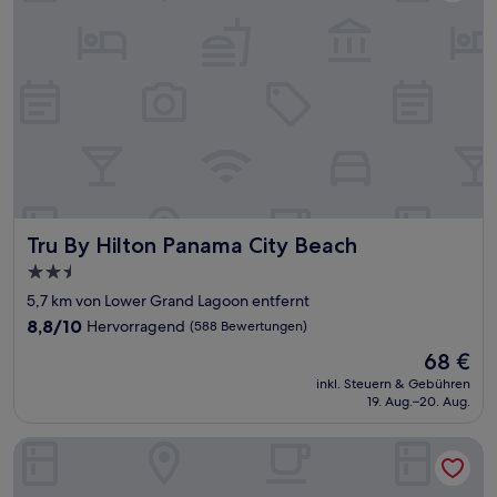
Tru By Hilton Panama City Beach
Tru By Hilton Panama City Beach
2.5-
Sterne-
5,7 km von Lower Grand Lagoon entfernt
Unterkunft
8.8
8,8/10
Hervorragend
(588 Bewertungen)
von
Der
68 €
10,
Preis
Hervorragend,
inkl. Steuern & Gebühren
beträgt
19. Aug.–20. Aug.
(588
68 €
Bewertungen)
Candlewood Suites Panama City Beach Southeast By Ihg