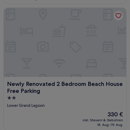
Unterkunft
Newly Renovated 2 Bedroom Beach House Free Parking
Newly Renovated 2 Bedroom Beach House Free Parking
Newly Renovated 2 Bedroom Beach House
Free Parking
2.0-
Sterne-
Lower Grand Lagoon
Unterkunft
Der
330 €
Preis
inkl. Steuern & Gebühren
beträgt
18. Aug.–19. Aug.
330 €