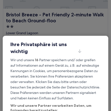
Bristol Breeze - Pet Friendly 2-minute Walk to Beach Gro
Bristol Breeze - Pet Friendly 2-minute Walk
to Beach Ground-floo
2.0-
Sterne-
Lower Grand Lagoon
Unterkunft
Der
392 €
Ihre Privatsphäre ist uns
Preis
inkl. Steuern & Gebühren
beträgt
11. Aug.–12. Aug.
wichtig
392 €
Corner Unit Right on the Sand, 2 Lagoon-style Pools, Specta
Wir und unsere
16
Partner speichern und/ oder greifen
auf Informationen auf einem Gerät zu, z.B. auf eindeutige
Kennungen in Cookies, um personenbezogene Daten zu
verarbeiten. Sie können Ihre Präferenzen akzeptieren
oder verwalten. Klicken Sie dazu bitte unten oder
besuchen Sie jederzeit die Seite der Datenschutzrichtlinie.
Diese Präferenzen werden unseren Partnern signalisiert
und haben keinen Einfluss auf Surfdaten.
Wir und unsere Partner verarbeiten Daten, um
Folgendes bereitzustellen: