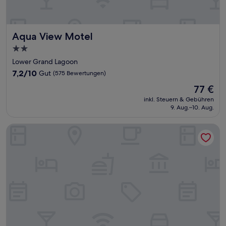
Aqua View Motel
Aqua View Motel
2.0-
Sterne-
Lower Grand Lagoon
Unterkunft
7.2
7,2/10
Gut
(575 Bewertungen)
von
Der
77 €
10,
Preis
Gut,
inkl. Steuern & Gebühren
beträgt
9. Aug.–10. Aug.
(575
77 €
Bewertungen)
Bristol Breeze - Pet Friendly 2-minute Walk to Beach Groun