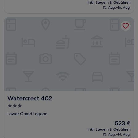
Preis
inkl. Steuern & Gebühren
beträgt
15. Aug.–16. Aug.
496 €
Watercrest 402
Watercrest 402
Watercrest 402
3.0-
Sterne-
Lower Grand Lagoon
Unterkunft
Der
523 €
Preis
inkl. Steuern & Gebühren
beträgt
13. Aug.–14. Aug.