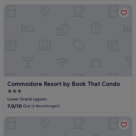
Commodore Resort by Book That Condo
Commodore Resort by Book That Condo
Commodore Resort by Book That Condo
3.0-
Sterne-
Lower Grand Lagoon
Unterkunft
7.0
7,0/10
Gut
(6 Bewertungen)
von
10,
Dunes Of Panama Luxury Residences
Gut,
(6
Bewertungen)