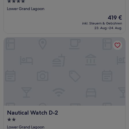
4.0-
Sterne-
Lower Grand Lagoon
Unterkunft
Der
419 €
Preis
inkl. Steuern & Gebühren
beträgt
23. Aug.–24. Aug.
419 €
Nautical Watch D-2
Nautical Watch D-2
Nautical Watch D-2
2.0-
Sterne-
Lower Grand Lagoon