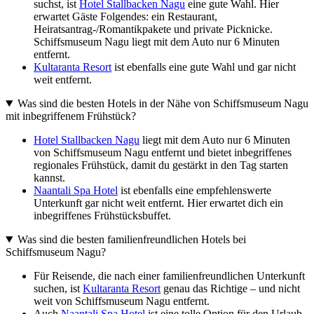
suchst, ist
Hotel Stallbacken Nagu
eine gute Wahl. Hier
erwartet Gäste Folgendes: ein Restaurant,
Heiratsantrag-/Romantikpakete und private Picknicke.
Schiffsmuseum Nagu liegt mit dem Auto nur 6 Minuten
entfernt.
Kultaranta Resort
ist ebenfalls eine gute Wahl und gar nicht
weit entfernt.
Was sind die besten Hotels in der Nähe von Schiffsmuseum Nagu
mit inbegriffenem Frühstück?
Hotel Stallbacken Nagu
liegt mit dem Auto nur 6 Minuten
von Schiffsmuseum Nagu entfernt und bietet inbegriffenes
regionales Frühstück, damit du gestärkt in den Tag starten
kannst.
Naantali Spa Hotel
ist ebenfalls eine empfehlenswerte
Unterkunft gar nicht weit entfernt. Hier erwartet dich ein
inbegriffenes Frühstücksbuffet.
Was sind die besten familienfreundlichen Hotels bei
Schiffsmuseum Nagu?
Für Reisende, die nach einer familienfreundlichen Unterkunft
suchen, ist
Kultaranta Resort
genau das Richtige – und nicht
weit von Schiffsmuseum Nagu entfernt.
Auch
Naantali Spa Hotel
ist eine tolle Option für den Urlaub