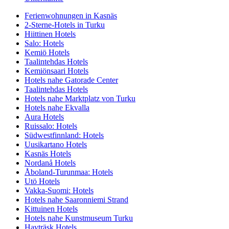
Ferienwohnungen in Kasnäs
2-Sterne-Hotels in Turku
Hiittinen Hotels
Salo: Hotels
Kemiö Hotels
Taalintehdas Hotels
Kemiönsaari Hotels
Hotels nahe Gatorade Center
Taalintehdas Hotels
Hotels nahe Marktplatz von Turku
Hotels nahe Ekvalla
Aura Hotels
Ruissalo: Hotels
Südwestfinnland: Hotels
Uusikartano Hotels
Kasnäs Hotels
Nordanå Hotels
Åboland-Turunmaa: Hotels
Utö Hotels
Vakka-Suomi: Hotels
Hotels nahe Saaronniemi Strand
Kittuinen Hotels
Hotels nahe Kunstmuseum Turku
Havträsk Hotels