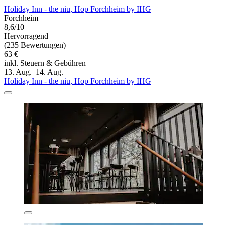
Holiday Inn - the niu, Hop Forchheim by IHG
Forchheim
8,6/10
Hervorragend
(235 Bewertungen)
63 €
inkl. Steuern & Gebühren
13. Aug.–14. Aug.
Holiday Inn - the niu, Hop Forchheim by IHG