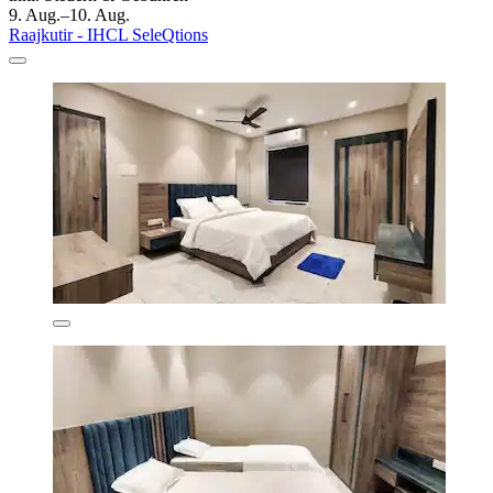
9. Aug.–10. Aug.
Raajkutir - IHCL SeleQtions