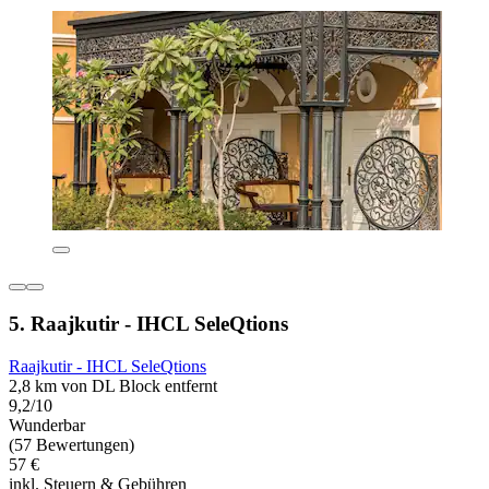
5. Raajkutir - IHCL SeleQtions
Raajkutir - IHCL SeleQtions
2,8 km von DL Block entfernt
9,2/10
Wunderbar
(57 Bewertungen)
57 €
inkl. Steuern & Gebühren