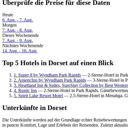
Überprüfe die Preise für diese Daten
Heute
6. Aug. - 7. Aug.
Morgen
7. Aug. - 8. Aug.
Dieses Wochenende
7. Aug. - 9. Aug.
Nächstes Wochenende
14. Aug. - 16. Aug.
Top 5 Hotels in Dorset auf einen Blick
1. Super 8 by Wyndham Park Rapids
— 2-Sterne-Hotel in Park
2. AmericInn by Wyndham Park Rapids
— 3-Sterne-Hotel in P
3. Heartland Inn & Suites, SureStay Collection by Best Wester
4. Rustic Inn
— 2-Sterne-Hotel in Park Rapids. Gästebewertun
5. Spirit Lake Resort Motel
— 2.5-Sterne-Hotel in Menahga. G
Unterkünfte in Dorset
Die Unterkünfte werden auf der Grundlage echter Reisebewertungen un
in puncto Komfort, Lage und Erlebnis der Reisenden. Zuletzt aktuali